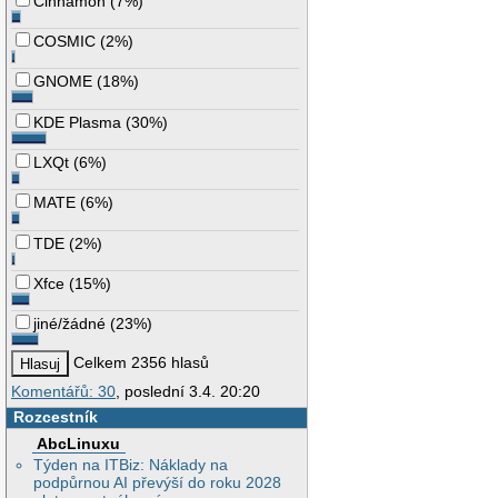
Cinnamon
(
7%
)
COSMIC
(
2%
)
GNOME
(
18%
)
KDE Plasma
(
30%
)
LXQt
(
6%
)
MATE
(
6%
)
TDE
(
2%
)
Xfce
(
15%
)
jiné/žádné
(
23%
)
Celkem 2356 hlasů
Komentářů: 30
, poslední 3.4. 20:20
Rozcestník
AbcLinuxu
Týden na ITBiz: Náklady na
podpůrnou AI převýší do roku 2028