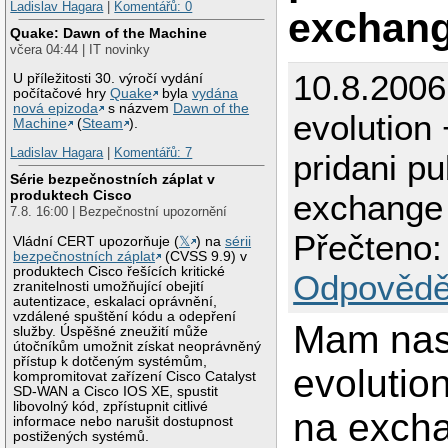
Ladislav Hagara
|
Komentářů: 0
exchang
Quake: Dawn of the Machine
včera 04:44 | IT novinky
10.8.2006
U příležitosti 30. výročí vydání
počítačové hry
Quake
byla
vydána
nová epizoda
s názvem
Dawn of the
evolution
Machine
(
Steam
).
Ladislav Hagara
|
Komentářů: 7
pridani pu
Série bezpečnostních záplat v
produktech Cisco
exchange
7.8. 16:00 | Bezpečnostní upozornění
Přečteno:
Vládní CERT upozorňuje (
𝕏
) na
sérii
bezpečnostních záplat
(CVSS 9.9) v
produktech Cisco řešících kritické
Odpovědě
zranitelnosti umožňující obejití
autentizace, eskalaci oprávnění,
vzdálené spuštění kódu a odepření
Mam nas
služby. Úspěšné zneužití může
útočníkům umožnit získat neoprávněný
přístup k dotčeným systémům,
evolutio
kompromitovat zařízení Cisco Catalyst
SD-WAN a Cisco IOS XE, spustit
libovolný kód, zpřístupnit citlivé
na exch
informace nebo narušit dostupnost
postižených systémů.