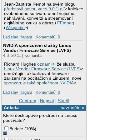
Jean-Baptiste Kempf na svém blogu
představil novou verzi 9.0 "Lei"
kolekce
svobodného softwaru umožňujícího
nahrávání, konverzi a streamovaní
digitálního zvuku a obrazu
FFmpeg
(
Wikipedie
).
Ladislav Hagara
|
Komentářů: 0
NVIDIA sponzorem služby Linux
Vendor Firmware Service (LVFS)
4.8. 20:11 | Komunita
Richard Hughes
oznámil
, že službu
Linux Vendor Firmware Service (LVFS)
umožňující aktualizovat firmware
zařízení na počítačích s Linuxem, nově
sponzoruje také společnost NVIDIA
.
Ladislav Hagara
|
Komentářů: 0
Centrum
|
Napsat
|
Starší
Anketa
navrhněte »
Které desktopové prostředí na Linuxu
používáte?
Budgie
(
10%
)