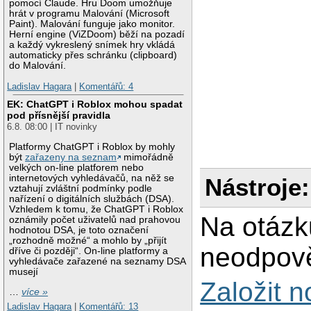
pomocí Claude. Hru Doom umožňuje
hrát v programu Malování (Microsoft
Paint). Malování funguje jako monitor.
Herní engine (ViZDoom) běží na pozadí
a každý vykreslený snímek hry vkládá
automaticky přes schránku (clipboard)
do Malování.
Ladislav Hagara
|
Komentářů: 4
EK: ChatGPT i Roblox mohou spadat
pod přísnější pravidla
6.8. 08:00 | IT novinky
Platformy ChatGPT i Roblox by mohly
být
zařazeny na seznam
mimořádně
velkých on-line platforem nebo
internetových vyhledávačů, na něž se
Nástroje:
vztahují zvláštní podmínky podle
nařízení o digitálních službách (DSA).
Vzhledem k tomu, že ChatGPT i Roblox
Na otázk
oznámily počet uživatelů nad prahovou
hodnotou DSA, je toto označení
„rozhodně možné“ a mohlo by „přijít
neodpově
dříve či později“. On-line platformy a
vyhledávače zařazené na seznamy DSA
musejí
Založit 
…
více »
Ladislav Hagara
|
Komentářů: 13