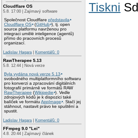
Tiskni
Sd
Cloudflare OS
5.8. 17:00 | Zajímavý software
Společnost Cloudflare
představila
Cloudflare OS
(
GitHub
), tj. open
source platformu navrženou pro
integraci umělé inteligence (agentů)
přímo do pracovních procesů
organizací.
Ladislav Hagara
|
Komentářů: 0
RawTherapee 5.13
5.8. 12:44 | Nová verze
Byla vydána nová verze 5.13
svobodného multiplatformního softwaru
pro konverzi a zpracování digitálních
fotografií primárně ve formátů RAW
RawTherapee
(
Wikipedie
). Vedle
zdrojových kódů je k dispozici také
balíček ve formátu
AppImage
. Stačí jej
stáhnout, nastavit právo ke spuštění a
spustit.
Ladislav Hagara
|
Komentářů: 0
FFmpeg 9.0 "Lei"
4.8. 20:44 | Zajímavý článek