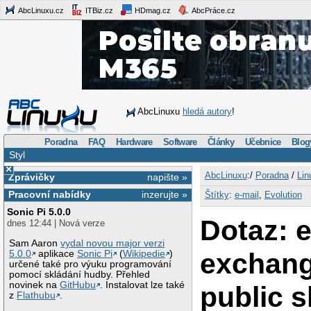
AbcLinuxu.cz
ITBiz.cz
HDmag.cz
AbcPráce.cz
AbcLinuxu
hledá autory
!
Poradna
FAQ
Hardware
Software
Články
Učebnice
Blog
Styl
×
AbcLinuxu
:/
Poradna
/
Lin
Zprávičky
napište »
Pracovní nabídky
inzerujte »
Štítky
:
e-mail
,
Evolution
Sonic Pi 5.0.0
Dotaz: e
dnes 12:44 | Nová verze
Sam Aaron
vydal novou major verzi
exchang
5.0.0
aplikace
Sonic Pi
(
Wikipedie
)
určené také pro výuku programování
pomocí skládání hudby. Přehled
novinek na
GitHubu
. Instalovat lze také
public s
z
Flathubu
.