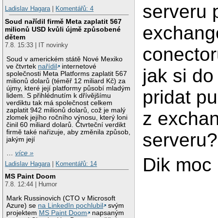
serveru 
Ladislav Hagara
|
Komentářů: 4
Soud nařídil firmě Meta zaplatit 567
exchang
milionů USD kvůli újmě způsobené
dětem
7.8. 15:33 | IT novinky
conector
Soud v americkém státě Nové Mexiko
ve čtvrtek
nařídil
internetové
jak si do
společnosti Meta Platforms zaplatit 567
milionů dolarů (téměř 12 miliard Kč) za
újmy, které její platformy působí mladým
pridat pu
lidem. S přihlédnutím k dřívějšímu
verdiktu tak má společnost celkem
zaplatit 942 milionů dolarů, což je malý
z excha
zlomek jejího ročního výnosu, který loni
činil 60 miliard dolarů. Čtvrteční verdikt
firmě také nařizuje, aby změnila způsob,
serveru?
jakým její
…
více »
Dik moc
Ladislav Hagara
|
Komentářů: 14
MS Paint Doom
7.8. 12:44 | Humor
Mark Russinovich (CTO v Microsoft
Azure) se
na LinkedIn pochlubil
svým
projektem
MS Paint Doom
napsaným