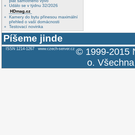
plat samotného vývo
Událo se v týdnu 32/2026
HDmag.cz
Kamery do bytu přinesou maximální
přehled o vaší domácnosti
Testovací novinka
Píšeme jinde
ISSN 1214-1267
www.czech-server.cz
© 1999-2015
o.
Všechna 