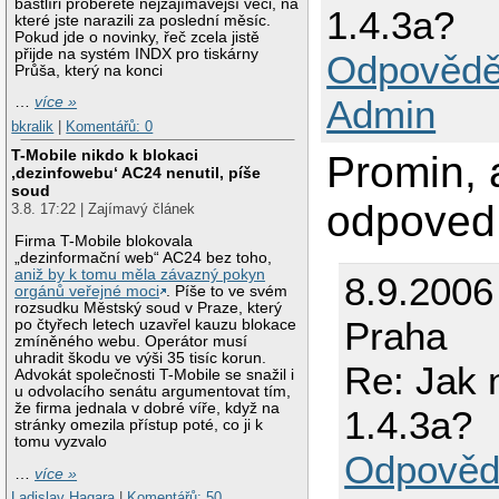
bastlíři proberete nejzajímavější věci, na
1.4.3a?
které jste narazili za poslední měsíc.
Pokud jde o novinky, řeč zcela jistě
přijde na systém INDX pro tiskárny
Odpovědě
Průša, který na konci
Admin
…
více »
bkralik
|
Komentářů: 0
T-Mobile nikdo k blokaci
Promin, 
‚dezinfowebu‘ AC24 nenutil, píše
soud
odpoved
3.8. 17:22 | Zajímavý článek
Firma T-Mobile blokovala
„dezinformační web“ AC24 bez toho,
aniž by k tomu měla závazný pokyn
8.9.2006
orgánů veřejné moci
. Píše to ve svém
rozsudku Městský soud v Praze, který
Praha
po čtyřech letech uzavřel kauzu blokace
zmíněného webu. Operátor musí
uhradit škodu ve výši 35 tisíc korun.
Re: Jak 
Advokát společnosti T-Mobile se snažil i
u odvolacího senátu argumentovat tím,
že firma jednala v dobré víře, když na
1.4.3a?
stránky omezila přístup poté, co ji k
tomu vyzvalo
Odpověd
…
více »
Ladislav Hagara
|
Komentářů: 50