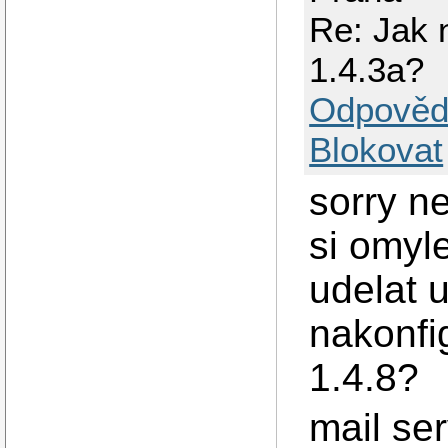
Re: Jak 
1.4.3a?
Odpověd
Blokovat
sorry n
si omyl
udelat 
nakonfi
1.4.8?
mail ser