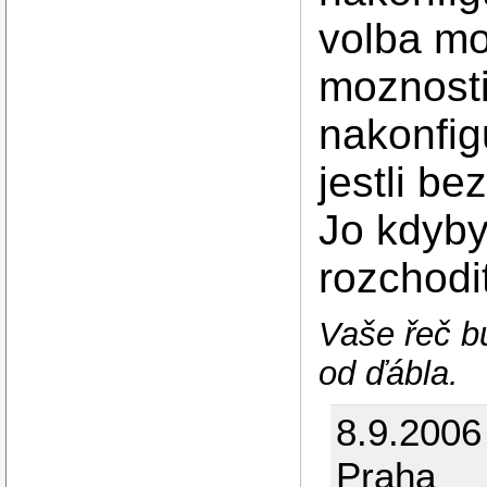
volba mo
moznosti 
nakonfig
jestli b
Jo kdyby 
rozchodit
Vaše řeč bu
od ďábla.
8.9.2006
Praha