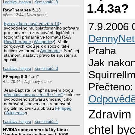
Ladislav Hagara
|
Komentářů: 0
1.4.3a?
RawTherapee 5.13
včera 12:44 | Nová verze
7.9.2006 
Byla vydána nová verze 5.13
svobodného multiplatformního softwaru
pro konverzi a zpracování digitálních
DennyNet
fotografií primárně ve formátů RAW
RawTherapee
(
Wikipedie
). Vedle
zdrojových kódů je k dispozici také
Praha
balíček ve formátu
AppImage
. Stačí jej
stáhnout, nastavit právo ke spuštění a
Jak nakon
spustit.
Ladislav Hagara
|
Komentářů: 0
Squirrellm
FFmpeg 9.0 "Lei"
4.8. 20:44 | Zajímavý článek
Přečteno:
Jean-Baptiste Kempf na svém blogu
představil novou verzi 9.0 "Lei"
kolekce
Odpovědě
svobodného softwaru umožňujícího
nahrávání, konverzi a streamovaní
digitálního zvuku a obrazu
FFmpeg
Zdravim
(
Wikipedie
).
Ladislav Hagara
|
Komentářů: 1
chtel by
NVIDIA sponzorem služby Linux
Vendor Firmware Service (LVFS)