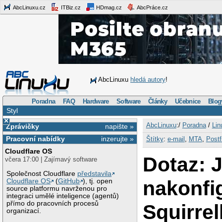
AbcLinuxu.cz
ITBiz.cz
HDmag.cz
AbcPráce.cz
AbcLinuxu
hledá autory
!
Poradna
FAQ
Hardware
Software
Články
Učebnice
Blog
Styl
×
AbcLinuxu
:/
Poradna
/
Lin
Zprávičky
napište »
Pracovní nabídky
inzerujte »
Štítky
:
e-mail
,
MTA
,
Postf
Cloudflare OS
Dotaz: 
včera 17:00 | Zajímavý software
Společnost Cloudflare
představila
nakonfi
Cloudflare OS
(
GitHub
), tj. open
source platformu navrženou pro
integraci umělé inteligence (agentů)
přímo do pracovních procesů
Squirrel
organizací.