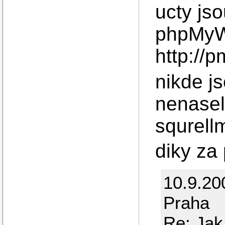
ucty jso
phpMyW
http://
nikde j
nenasel
squrellm
diky za
10.9.20
Praha
Re: Jak