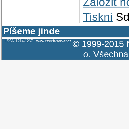
Založit 
Tiskni
Sd
Píšeme jinde
ISSN 1214-1267
www.czech-server.cz
© 1999-2015
o.
Všechna 