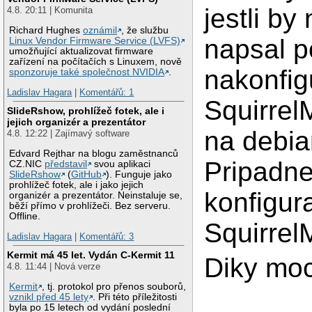
jestli by
4.8. 20:11 | Komunita
Richard Hughes
oznámil
, že službu
napsal p
Linux Vendor Firmware Service (LVFS)
umožňující aktualizovat firmware
zařízení na počítačích s Linuxem, nově
nakonfig
sponzoruje také společnost NVIDIA
.
Ladislav Hagara
|
Komentářů: 1
Squirrel
SlideRshow, prohlížeč fotek, ale i
jejich organizér a prezentátor
na debi
4.8. 12:22 | Zajímavý software
Edvard Rejthar na blogu zaměstnanců
Pripadne
CZ.NIC
představil
svou aplikaci
SlideRshow
(
GitHub
). Funguje jako
prohlížeč fotek, ale i jako jejich
konfigur
organizér a prezentátor. Neinstaluje se,
běží přímo v prohlížeči. Bez serveru.
Offline.
Squirrel
Ladislav Hagara
|
Komentářů: 3
Kermit má 45 let. Vydán C-Kermit 11
Diky moc
4.8. 11:44 | Nová verze
Kermit
, tj. protokol pro přenos souborů,
vznikl před 45 lety
. Při této příležitosti
byla po 15 letech od vydání poslední