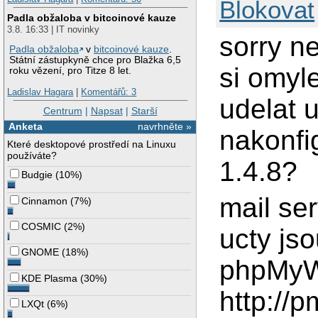
Blokovat
Padla obžaloba v bitcoinové kauze
3.8. 16:33 | IT novinky
sorry n
Padla obžaloba
v
bitcoinové kauze
.
Státní zástupkyně chce pro Blažka 6,5
si omyl
roku vězení, pro Titze 8 let.
Ladislav Hagara
|
Komentářů: 3
udelat 
Centrum
|
Napsat
|
Starší
Anketa
navrhněte »
nakonfi
Které desktopové prostředí na Linuxu
používáte?
1.4.8?
Budgie
(
10%
)
mail ser
Cinnamon
(
7%
)
COSMIC
(
2%
)
ucty jso
GNOME
(
18%
)
phpMyW
KDE Plasma
(
30%
)
http://
LXQt
(
6%
)