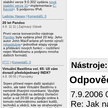
stabilní verze 9.0.302 vydána
nová
stabilní verze 11
implementace
C-
Kermit
. S podporou IPv6.
Ladislav Hagara
|
Komentářů: 0
20 let Pandoc
4.8. 11:11 | Zajímavý článek
První verze konverzního nástroje
Pandoc
byla vydána před 20 lety. Jeho
autor John MacFarlane při tomto výročí
rekapituluje
jednotlivé etapy vývoje
a přidávání nových funkcí – rozšíření
nejen Markdownu a podporu mnoha
dalších formátů.
Nástroje:
|🇵🇸
|
Komentářů: 0
Virtuální Bastlírna vol. 65: Už vám
dorazil předobjednaný INDX?
Odpově
4.8. 00:55 | Pozvánky
Srpen přinesl nejen další spalující
vedro, ale také Virtuální Bastlírnu s
neméně žhavými novinkami. Využijte
7.9.2006 
tedy předpovědi na deštivý čtvrteční
večer a od 20:00 se připojte online k
Re: Jak n
tomuto neformálnímu setkání kutilů,
techniků a vědců, kde se strahovskými