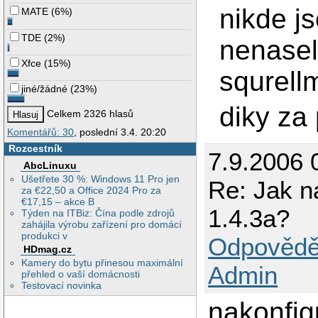
nikde j
MATE
(
6%
)
TDE
(
2%
)
nenasel
Xfce
(
15%
)
squrellm
jiné/žádné
(
23%
)
diky za
Celkem 2326 hlasů
Komentářů: 30
, poslední 3.4. 20:20
Rozcestník
7.9.2006 
AbcLinuxu
Ušetřete 30 %: Windows 11 Pro jen
Re: Jak n
za €22,50 a Office 2024 Pro za
€17,15 – akce B
1.4.3a?
Týden na ITBiz: Čína podle zdrojů
zahájila výrobu zařízení pro domácí
produkci v
Odpovědě
HDmag.cz
Kamery do bytu přinesou maximální
Admin
přehled o vaší domácnosti
Testovací novinka
nakonfig