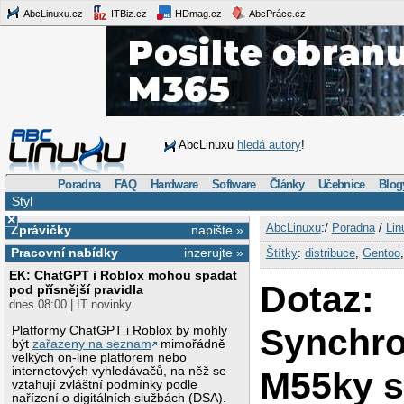
AbcLinuxu.cz
ITBiz.cz
HDmag.cz
AbcPráce.cz
AbcLinuxu
hledá autory
!
Poradna
FAQ
Hardware
Software
Články
Učebnice
Blog
Styl
×
AbcLinuxu
:/
Poradna
/
Lin
Zprávičky
napište »
Pracovní nabídky
inzerujte »
Štítky
:
distribuce
,
Gentoo
EK: ChatGPT i Roblox mohou spadat
Dotaz:
pod přísnější pravidla
dnes 08:00 | IT novinky
Synchro
Platformy ChatGPT i Roblox by mohly
být
zařazeny na seznam
mimořádně
velkých on-line platforem nebo
internetových vyhledávačů, na něž se
M55ky 
vztahují zvláštní podmínky podle
nařízení o digitálních službách (DSA).