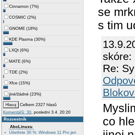
Cinnamon
(
7%
)
se mrk
COSMIC
(
2%
)
s tim 
GNOME
(
18%
)
KDE Plasma
(
30%
)
13.9.2
LXQt
(
6%
)
skóre: 
MATE
(
6%
)
Re: Sy
TDE
(
2%
)
Odpov
Xfce
(
15%
)
Blokov
jiné/žádné
(
23%
)
Myslim
Celkem 2327 hlasů
Komentářů: 30
, poslední 3.4. 20:20
co hl
Rozcestník
AbcLinuxu
jinej
Ušetřete 30 %: Windows 11 Pro jen