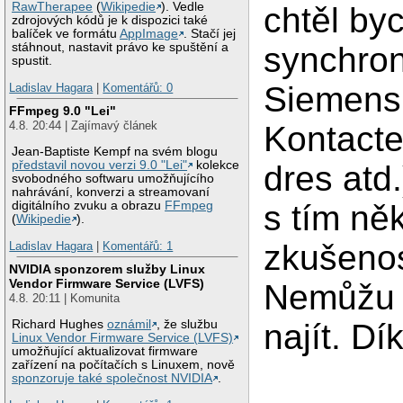
RawTherapee
(
Wikipedie
). Vedle
chtěl by
zdrojových kódů je k dispozici také
balíček ve formátu
AppImage
. Stačí jej
synchron
stáhnout, nastavit právo ke spuštění a
spustit.
Siemens
Ladislav Hagara
|
Komentářů: 0
FFmpeg 9.0 "Lei"
4.8. 20:44 | Zajímavý článek
Kontact
Jean-Baptiste Kempf na svém blogu
představil novou verzi 9.0 "Lei"
kolekce
dres atd
svobodného softwaru umožňujícího
nahrávání, konverzi a streamovaní
s tím ně
digitálního zvuku a obrazu
FFmpeg
(
Wikipedie
).
zkušenos
Ladislav Hagara
|
Komentářů: 1
NVIDIA sponzorem služby Linux
Vendor Firmware Service (LVFS)
Nemůžu 
4.8. 20:11 | Komunita
najít. Dí
Richard Hughes
oznámil
, že službu
Linux Vendor Firmware Service (LVFS)
umožňující aktualizovat firmware
zařízení na počítačích s Linuxem, nově
sponzoruje také společnost NVIDIA
.