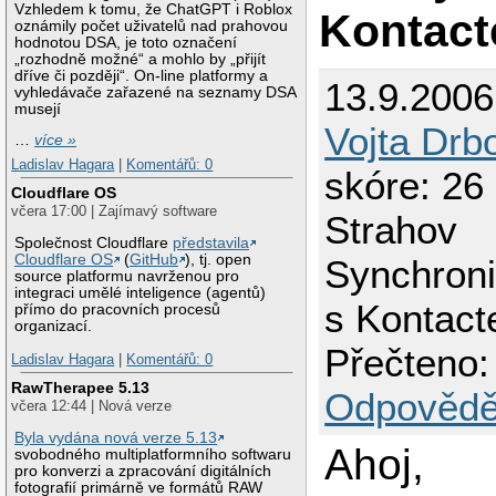
Vzhledem k tomu, že ChatGPT i Roblox
Kontac
oznámily počet uživatelů nad prahovou
hodnotou DSA, je toto označení
„rozhodně možné“ a mohlo by „přijít
dříve či později“. On-line platformy a
13.9.2006
vyhledávače zařazené na seznamy DSA
musejí
Vojta Drb
…
více »
Ladislav Hagara
|
Komentářů: 0
skóre: 26 
Cloudflare OS
včera 17:00 | Zajímavý software
Strahov
Společnost Cloudflare
představila
Cloudflare OS
(
GitHub
), tj. open
Synchron
source platformu navrženou pro
integraci umělé inteligence (agentů)
s Kontac
přímo do pracovních procesů
organizací.
Přečteno:
Ladislav Hagara
|
Komentářů: 0
RawTherapee 5.13
Odpovědě
včera 12:44 | Nová verze
Byla vydána nová verze 5.13
Ahoj,
svobodného multiplatformního softwaru
pro konverzi a zpracování digitálních
fotografií primárně ve formátů RAW