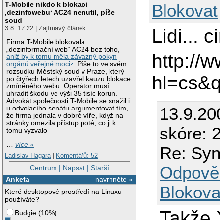
T-Mobile nikdo k blokaci
Blokovat
‚dezinfowebu‘ AC24 nenutil, píše
soud
3.8. 17:22 | Zajímavý článek
Lidi... 
Firma T-Mobile blokovala
„dezinformační web“ AC24 bez toho,
http://
aniž by k tomu měla závazný pokyn
orgánů veřejné moci
. Píše to ve svém
rozsudku Městský soud v Praze, který
hl=cs&
po čtyřech letech uzavřel kauzu blokace
zmíněného webu. Operátor musí
uhradit škodu ve výši 35 tisíc korun.
Advokát společnosti T-Mobile se snažil i
13.9.20
u odvolacího senátu argumentovat tím,
že firma jednala v dobré víře, když na
stránky omezila přístup poté, co ji k
skóre: 2
tomu vyzvalo
…
více »
Re: Syn
Ladislav Hagara
|
Komentářů: 52
Odpově
Centrum
|
Napsat
|
Starší
Anketa
navrhněte »
Blokova
Které desktopové prostředí na Linuxu
používáte?
Takže 
Budgie
(
10%
)