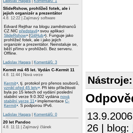
Ladislav Hagara
|
Komentářů: 1
SlideRshow, prohlížeč fotek, ale i
jejich organizér a prezentátor
4.8. 12:22 | Zajímavý software
Edvard Rejthar na blogu zaměstnanců
CZ.NIC
představil
svou aplikaci
SlideRshow
(
GitHub
). Funguje jako
prohlížeč fotek, ale i jako jejich
organizér a prezentátor. Neinstaluje se,
běží přímo v prohlížeči. Bez serveru.
Offline.
Ladislav Hagara
|
Komentářů: 3
Kermit má 45 let. Vydán C-Kermit 11
4.8. 11:44 | Nová verze
Nástroje:
Kermit
, tj. protokol pro přenos souborů,
vznikl před 45 lety
. Při této příležitosti
byla po 15 letech od vydání poslední
Odpově
stabilní verze 9.0.302 vydána
nová
stabilní verze 11
implementace
C-
Kermit
. S podporou IPv6.
13.9.200
Ladislav Hagara
|
Komentářů: 0
20 let Pandoc
26 | blog:
4.8. 11:11 | Zajímavý článek