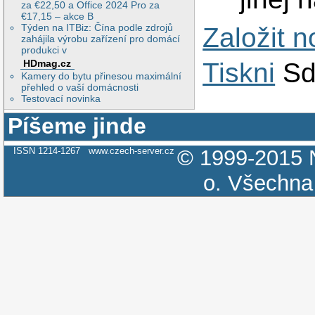
za €22,50 a Office 2024 Pro za
€17,15 – akce B
Týden na ITBiz: Čína podle zdrojů
Založit 
zahájila výrobu zařízení pro domácí
produkci v
HDmag.cz
Tiskni
Sd
Kamery do bytu přinesou maximální
přehled o vaší domácnosti
Testovací novinka
Píšeme jinde
ISSN 1214-1267
www.czech-server.cz
© 1999-2015
o.
Všechna 