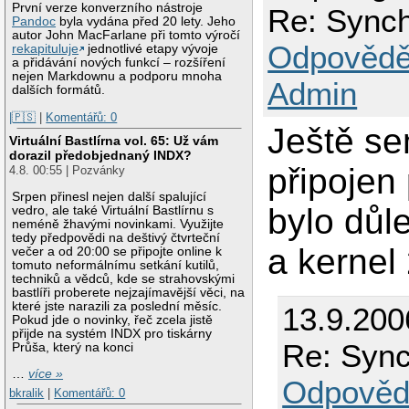
První verze konverzního nástroje
Re: Sync
Pandoc
byla vydána před 20 lety. Jeho
autor John MacFarlane při tomto výročí
Odpovědě
rekapituluje
jednotlivé etapy vývoje
a přidávání nových funkcí – rozšíření
nejen Markdownu a podporu mnoha
Admin
dalších formátů.
|🇵🇸
|
Komentářů: 0
Ještě se
Virtuální Bastlírna vol. 65: Už vám
dorazil předobjednaný INDX?
připojen 
4.8. 00:55 | Pozvánky
Srpen přinesl nejen další spalující
bylo důl
vedro, ale také Virtuální Bastlírnu s
neméně žhavými novinkami. Využijte
tedy předpovědi na deštivý čtvrteční
a kernel
večer a od 20:00 se připojte online k
tomuto neformálnímu setkání kutilů,
techniků a vědců, kde se strahovskými
bastlíři proberete nejzajímavější věci, na
které jste narazili za poslední měsíc.
13.9.200
Pokud jde o novinky, řeč zcela jistě
přijde na systém INDX pro tiskárny
Re: Syn
Průša, který na konci
…
více »
Odpověd
bkralik
|
Komentářů: 0