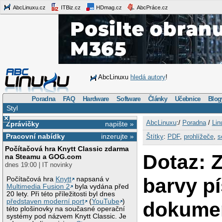
AbcLinuxu.cz
ITBiz.cz
HDmag.cz
AbcPráce.cz
AbcLinuxu
hledá autory
!
Poradna
FAQ
Hardware
Software
Články
Učebnice
Blog
Styl
×
AbcLinuxu
:/
Poradna
/
Lin
Zprávičky
napište »
Pracovní nabídky
inzerujte »
Štítky
:
PDF
,
prohlížeče
,
s
Počítačová hra Knytt Classic zdarma
Dotaz: 
na Steamu a GOG.com
dnes 19:00 | IT novinky
barvy p
Počítačová hra
Knytt
napsaná v
Multimedia Fusion 2
byla vydána před
20 lety. Při této příležitosti byl dnes
představen moderní port
(
YouTube
)
dokume
této plošinovky na současné operační
systémy pod názvem Knytt Classic. Je