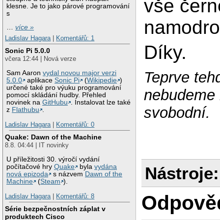
vše čern
klesne. Je to jako párové programování
s
namodr
…
více »
Ladislav Hagara
|
Komentářů: 1
Díky.
Sonic Pi 5.0.0
včera 12:44 | Nová verze
Teprve teh
Sam Aaron
vydal novou major verzi
5.0.0
aplikace
Sonic Pi
(
Wikipedie
)
určené také pro výuku programování
nebudeme m
pomocí skládání hudby. Přehled
novinek na
GitHubu
. Instalovat lze také
svobodní.
z
Flathubu
.
Ladislav Hagara
|
Komentářů: 0
Quake: Dawn of the Machine
8.8. 04:44 | IT novinky
U příležitosti 30. výročí vydání
počítačové hry
Quake
byla
vydána
Nástroje:
nová epizoda
s názvem
Dawn of the
Machine
(
Steam
).
Odpově
Ladislav Hagara
|
Komentářů: 8
Série bezpečnostních záplat v
produktech Cisco