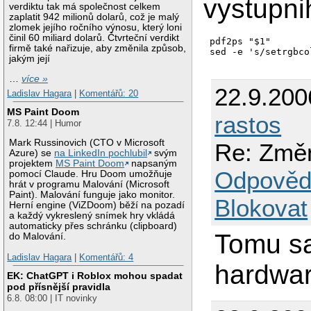
vystupni
verdiktu tak má společnost celkem
zaplatit 942 milionů dolarů, což je malý
zlomek jejího ročního výnosu, který loni
činil 60 miliard dolarů. Čtvrteční verdikt
pdf2ps "$1"

firmě také nařizuje, aby změnila způsob,
jakým její
…
více »
22.9.200
Ladislav Hagara
|
Komentářů: 20
MS Paint Doom
rastos
7.8. 12:44 | Humor
Mark Russinovich (CTO v Microsoft
Re: Změn
Azure) se
na LinkedIn pochlubil
svým
projektem
MS Paint Doom
napsaným
Odpověd
pomocí Claude. Hru Doom umožňuje
hrát v programu Malování (Microsoft
Paint). Malování funguje jako monitor.
Blokovat
Herní engine (ViZDoom) běží na pozadí
a každý vykreslený snímek hry vkládá
automaticky přes schránku (clipboard)
Tomu sa
do Malování.
Ladislav Hagara
|
Komentářů: 4
hardwar
EK: ChatGPT i Roblox mohou spadat
pod přísnější pravidla
6.8. 08:00 | IT novinky