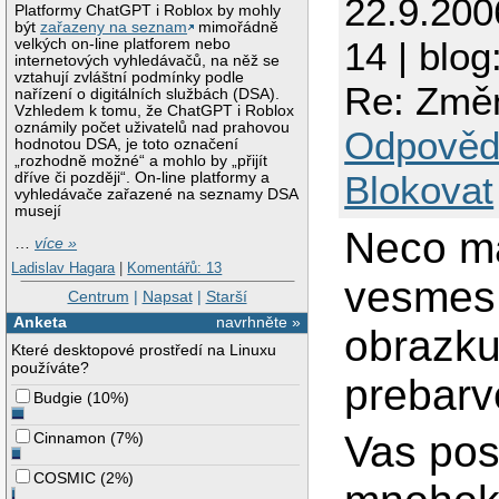
22.9.200
Platformy ChatGPT i Roblox by mohly
být
zařazeny na seznam
mimořádně
14 | blog
velkých on-line platforem nebo
internetových vyhledávačů, na něž se
vztahují zvláštní podmínky podle
Re: Změn
nařízení o digitálních službách (DSA).
Vzhledem k tomu, že ChatGPT i Roblox
oznámily počet uživatelů nad prahovou
Odpověd
hodnotou DSA, je toto označení
„rozhodně možné“ a mohlo by „přijít
Blokovat
dříve či později“. On-line platformy a
vyhledávače zařazené na seznamy DSA
musejí
Neco ma
…
více »
Ladislav Hagara
|
Komentářů: 13
vesmes 
Centrum
|
Napsat
|
Starší
Anketa
navrhněte »
obrazku 
Které desktopové prostředí na Linuxu
používáte?
prebarv
Budgie
(
10%
)
Vas pos
Cinnamon
(
7%
)
COSMIC
(
2%
)