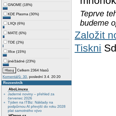
mnohokr
GNOME
(
18%
)
Teprve te
KDE Plasma
(
30%
)
budeme o
LXQt
(
6%
)
Založit 
MATE
(
6%
)
TDE
(
2%
)
Tiskni
Sd
Xfce
(
15%
)
jiné/žádné
(
23%
)
Celkem 2364 hlasů
Komentářů: 30
, poslední 3.4. 20:20
Rozcestník
AbcLinuxu
Jaderné noviny – přehled za
červenec 2026
Týden na ITBiz: Náklady na
podpůrnou AI převýší do roku 2028
plat samotného vývo
HDmag.cz