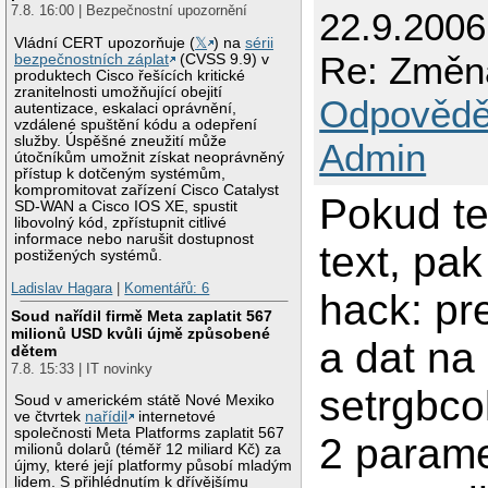
7.8. 16:00 | Bezpečnostní upozornění
22.9.200
Vládní CERT upozorňuje (
𝕏
) na
sérii
Re: Změn
bezpečnostních záplat
(CVSS 9.9) v
produktech Cisco řešících kritické
zranitelnosti umožňující obejití
Odpovědě
autentizace, eskalaci oprávnění,
vzdálené spuštění kódu a odepření
služby. Úspěšné zneužití může
Admin
útočníkům umožnit získat neoprávněný
přístup k dotčeným systémům,
kompromitovat zařízení Cisco Catalyst
Pokud t
SD-WAN a Cisco IOS XE, spustit
libovolný kód, zpřístupnit citlivé
informace nebo narušit dostupnost
text, pa
postižených systémů.
Ladislav Hagara
|
Komentářů: 6
hack: pr
Soud nařídil firmě Meta zaplatit 567
milionů USD kvůli újmě způsobené
a dat na
dětem
7.8. 15:33 | IT novinky
setrgbcol
Soud v americkém státě Nové Mexiko
ve čtvrtek
nařídil
internetové
společnosti Meta Platforms zaplatit 567
2 parame
milionů dolarů (téměř 12 miliard Kč) za
újmy, které její platformy působí mladým
lidem. S přihlédnutím k dřívějšímu