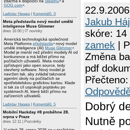
zdarma k dispozici na
Steamu
a
GOG.com
.
22.9.2006
Ladislav Hagara
|
Komentářů: 0
Jakub Há
Meta představila nový model umělé
inteligence Muse Glimmer
skóre: 14 
dnes 16:00 | IT novinky
Americká technologická společnost
zamek
| 
Meta Platforms
představila
nový model
umělé inteligence (AI)
Muse Glimmer
.
Model je menší než přední modely AI od
Změna ba
konkurence a má běžet přímo na
počítačích uživatelů. Meta model
pdf doku
zpřístupní jako open source, tedy
otevřený software. Nový model je
navržen tak, aby zvládal takzvané
Přečteno:
agentní úkoly na počítačích se
spotřebitelskou grafickou kartou. Klade
si tak za cíl uspokojit poptávku po
Odpovědě
systémech AI, které běží přímo na
zařízeních uživatelů.
Dobrý de
Ladislav Hagara
|
Komentářů: 5
Mobilní Hackday #8 proběhne 28.
srpna v Praze
Nutně po
dnes 12:11 | Pozvánky
V pátek 28. srpna 2026 se v pražském