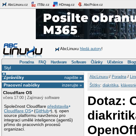
AbcLinuxu.cz
ITBiz.cz
HDmag.cz
AbcPráce.cz
AbcLinuxu
hledá autory
!
Poradna
FAQ
Hardware
Software
Články
Učebnice
Blog
Styl
×
AbcLinuxu
:/
Poradna
/
Lin
Zprávičky
napište »
Pracovní nabídky
inzerujte »
Štítky
:
diakritika
,
klávesni
Cloudflare OS
Dotaz: 
včera 17:00 | Zajímavý software
Společnost Cloudflare
představila
diakriti
Cloudflare OS
(
GitHub
), tj. open
source platformu navrženou pro
integraci umělé inteligence (agentů)
přímo do pracovních procesů
OpenOff
organizací.