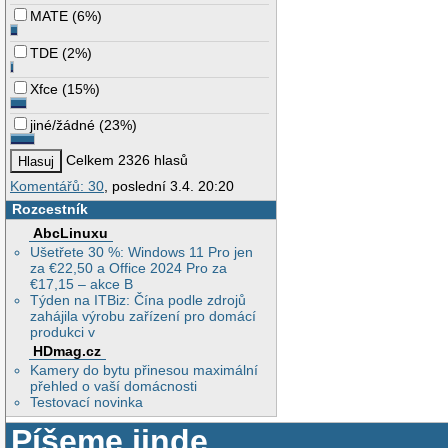
MATE
(
6%
)
TDE
(
2%
)
Xfce
(
15%
)
jiné/žádné
(
23%
)
Celkem 2326 hlasů
Komentářů: 30
, poslední 3.4. 20:20
Rozcestník
AbcLinuxu
Ušetřete 30 %: Windows 11 Pro jen
za €22,50 a Office 2024 Pro za
€17,15 – akce B
Týden na ITBiz: Čína podle zdrojů
zahájila výrobu zařízení pro domácí
produkci v
HDmag.cz
Kamery do bytu přinesou maximální
přehled o vaší domácnosti
Testovací novinka
Píšeme jinde