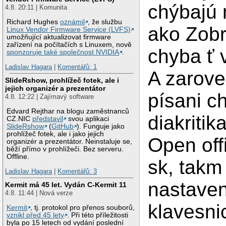
chýbajú
4.8. 20:11 | Komunita
Richard Hughes
oznámil
, že službu
ako Zobr
Linux Vendor Firmware Service (LVFS)
umožňující aktualizovat firmware
zařízení na počítačích s Linuxem, nově
chyba ť v
sponzoruje také společnost NVIDIA
.
Ladislav Hagara
|
Komentářů: 1
A zarove
SlideRshow, prohlížeč fotek, ale i
jejich organizér a prezentátor
písani c
4.8. 12:22 | Zajímavý software
Edvard Rejthar na blogu zaměstnanců
diakritik
CZ.NIC
představil
svou aplikaci
SlideRshow
(
GitHub
). Funguje jako
prohlížeč fotek, ale i jako jejich
Open of
organizér a prezentátor. Neinstaluje se,
běží přímo v prohlížeči. Bez serveru.
Offline.
sk, takm
Ladislav Hagara
|
Komentářů: 3
nastaven
Kermit má 45 let. Vydán C-Kermit 11
4.8. 11:44 | Nová verze
klavesni
Kermit
, tj. protokol pro přenos souborů,
vznikl před 45 lety
. Při této příležitosti
byla po 15 letech od vydání poslední