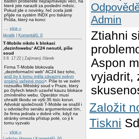
bastlíři proberete nejzajímavější věci, na
Odpovědě
které jste narazili za poslední měsíc.
Pokud jde o novinky, řeč zcela jistě
přijde na systém INDX pro tiskárny
Admin
Průša, který na konci
…
více »
Ztiahni 
bkralik
|
Komentářů: 0
T-Mobile nikdo k blokaci
problemo
‚dezinfowebu‘ AC24 nenutil, píše
soud
3.8. 17:22 | Zajímavý článek
Aspon m
Firma T-Mobile blokovala
„dezinformační web“ AC24 bez toho,
vyjadrit,
aniž by k tomu měla závazný pokyn
orgánů veřejné moci
. Píše to ve svém
rozsudku Městský soud v Praze, který
skusenos
po čtyřech letech uzavřel kauzu blokace
zmíněného webu. Operátor musí
uhradit škodu ve výši 35 tisíc korun.
Založit 
Advokát společnosti T-Mobile se snažil i
u odvolacího senátu argumentovat tím,
že firma jednala v dobré víře, když na
stránky omezila přístup poté, co ji k
Tiskni
Sd
tomu vyzvalo
…
více »
Ladislav Hagara
|
Komentářů: 50