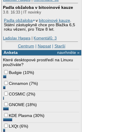
Padla obžaloba v bitcoinové kauze
3.8. 16:33 | IT novinky
Padla obžaloba
v
bitcoinové kauze
.
Státní zástupkyně chce pro Blažka 6,5
roku vězení, pro Titze 8 let.
Ladislav Hagara
|
Komentářů: 3
Centrum
|
Napsat
|
Starší
Anketa
navrhněte »
Které desktopové prostředí na Linuxu
používáte?
Budgie
(
10%
)
Cinnamon
(
7%
)
COSMIC
(
2%
)
GNOME
(
18%
)
KDE Plasma
(
30%
)
LXQt
(
6%
)