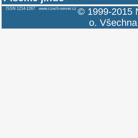
ISSN 1214-1267
www.czech-server.cz
© 1999-2015
o.
Všechna 