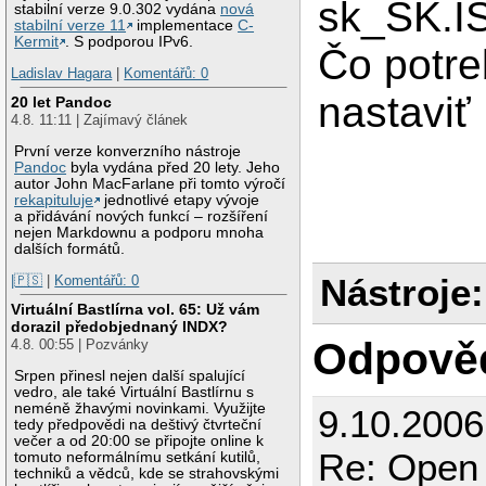
sk_SK.I
stabilní verze 9.0.302 vydána
nová
stabilní verze 11
implementace
C-
Kermit
. S podporou IPv6.
Čo potr
Ladislav Hagara
|
Komentářů: 0
nastaviť
20 let Pandoc
4.8. 11:11 | Zajímavý článek
První verze konverzního nástroje
Pandoc
byla vydána před 20 lety. Jeho
autor John MacFarlane při tomto výročí
rekapituluje
jednotlivé etapy vývoje
a přidávání nových funkcí – rozšíření
nejen Markdownu a podporu mnoha
dalších formátů.
Nástroje:
|🇵🇸
|
Komentářů: 0
Virtuální Bastlírna vol. 65: Už vám
dorazil předobjednaný INDX?
Odpově
4.8. 00:55 | Pozvánky
Srpen přinesl nejen další spalující
vedro, ale také Virtuální Bastlírnu s
neméně žhavými novinkami. Využijte
9.10.2006
tedy předpovědi na deštivý čtvrteční
večer a od 20:00 se připojte online k
Re: Open 
tomuto neformálnímu setkání kutilů,
techniků a vědců, kde se strahovskými