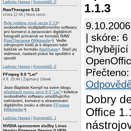
Ladislav Hagara
|
Komentářů: 0
1.1.3
RawTherapee 5.13
včera 12:44 | Nová verze
9.10.200
Byla vydána nová verze 5.13
svobodného multiplatformního softwaru
pro konverzi a zpracování digitálních
| skóre: 6
fotografií primárně ve formátů RAW
RawTherapee
(
Wikipedie
). Vedle
zdrojových kódů je k dispozici také
Chybějící 
balíček ve formátu
AppImage
. Stačí jej
stáhnout, nastavit právo ke spuštění a
OpenOffic
spustit.
Ladislav Hagara
|
Komentářů: 0
Přečteno:
FFmpeg 9.0 "Lei"
4.8. 20:44 | Zajímavý článek
Odpovědě
Jean-Baptiste Kempf na svém blogu
představil novou verzi 9.0 "Lei"
kolekce
Dobry d
svobodného softwaru umožňujícího
nahrávání, konverzi a streamovaní
digitálního zvuku a obrazu
FFmpeg
Office 1.
(
Wikipedie
).
Ladislav Hagara
|
Komentářů: 1
nástrojov
NVIDIA sponzorem služby Linux
Vendor Firmware Service (LVFS)