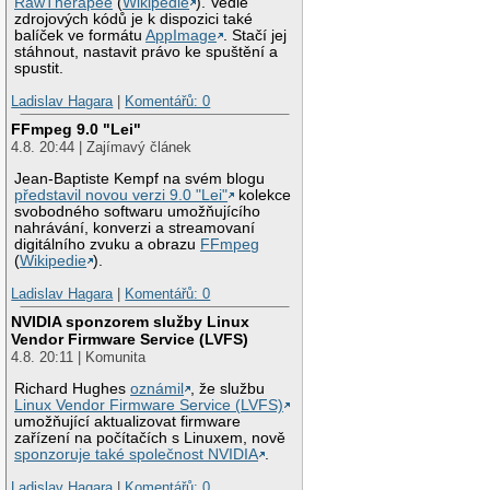
RawTherapee
(
Wikipedie
). Vedle
zdrojových kódů je k dispozici také
balíček ve formátu
AppImage
. Stačí jej
stáhnout, nastavit právo ke spuštění a
spustit.
Ladislav Hagara
|
Komentářů: 0
FFmpeg 9.0 "Lei"
4.8. 20:44 | Zajímavý článek
Jean-Baptiste Kempf na svém blogu
představil novou verzi 9.0 "Lei"
kolekce
svobodného softwaru umožňujícího
nahrávání, konverzi a streamovaní
digitálního zvuku a obrazu
FFmpeg
(
Wikipedie
).
Ladislav Hagara
|
Komentářů: 0
NVIDIA sponzorem služby Linux
Vendor Firmware Service (LVFS)
4.8. 20:11 | Komunita
Richard Hughes
oznámil
, že službu
Linux Vendor Firmware Service (LVFS)
umožňující aktualizovat firmware
zařízení na počítačích s Linuxem, nově
sponzoruje také společnost NVIDIA
.
Ladislav Hagara
|
Komentářů: 0