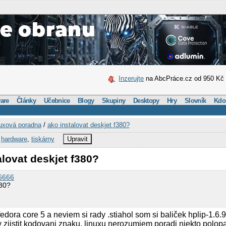
Inzerujte
na AbcPráce.cz od 950 Kč
are
Články
Učebnice
Blogy
Skupiny
Desktopy
Hry
Slovník
Kdo
uxová poradna
/
ako instalovat deskjet f380?
,
hardware
,
tiskárny
Upravit
alovat deskjet f380?
6666
380?
edora core 5 a neviem si rady .stiahol som si baliček hplip-1.6.9
y zjistit kodovani znaku. linuxu nerozumiem poradi niekto polopa