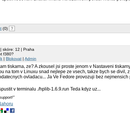
t
(0)
?
| skóre: 12 | Praha
et f380?
nk
|
Blokovat
|
Admin
m tiskarna, ze? A zkousel jsi proste jenom v Nastaveni tiskarny
sou na tom v Linuxu snad nejlepe ze vsech, takze bych se divil, 
datecnych ovladacu... Ja Ve Fedore provozuji bez nejmensich
pustit v terminalu ./hplib-1.6.9.run Teda kdyz uz...
support!"
Nahoru