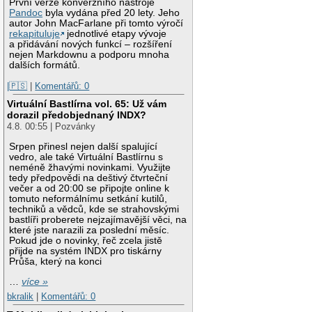
První verze konverzního nástroje
Pandoc
byla vydána před 20 lety. Jeho
autor John MacFarlane při tomto výročí
rekapituluje
jednotlivé etapy vývoje
a přidávání nových funkcí – rozšíření
nejen Markdownu a podporu mnoha
dalších formátů.
|🇵🇸
|
Komentářů: 0
Virtuální Bastlírna vol. 65: Už vám
dorazil předobjednaný INDX?
4.8. 00:55 | Pozvánky
Srpen přinesl nejen další spalující
vedro, ale také Virtuální Bastlírnu s
neméně žhavými novinkami. Využijte
tedy předpovědi na deštivý čtvrteční
večer a od 20:00 se připojte online k
tomuto neformálnímu setkání kutilů,
techniků a vědců, kde se strahovskými
bastlíři proberete nejzajímavější věci, na
které jste narazili za poslední měsíc.
Pokud jde o novinky, řeč zcela jistě
přijde na systém INDX pro tiskárny
Průša, který na konci
…
více »
bkralik
|
Komentářů: 0