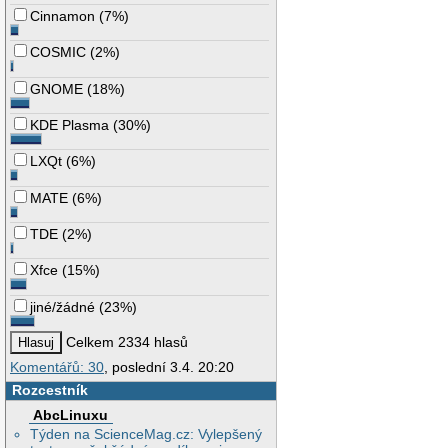
Cinnamon
(
7%
)
COSMIC
(
2%
)
GNOME
(
18%
)
KDE Plasma
(
30%
)
LXQt
(
6%
)
MATE
(
6%
)
TDE
(
2%
)
Xfce
(
15%
)
jiné/žádné
(
23%
)
Celkem 2334 hlasů
Komentářů: 30
, poslední 3.4. 20:20
Rozcestník
AbcLinuxu
Týden na ScienceMag.cz: Vylepšený