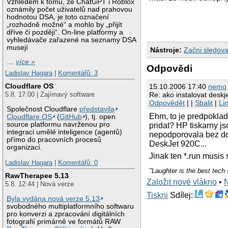
Vzhledem k tomu, že ChatGPT i Roblox
oznámily počet uživatelů nad prahovou
hodnotou DSA, je toto označení
„rozhodně možné“ a mohlo by „přijít
dříve či později“. On-line platformy a
vyhledávače zařazené na seznamy DSA
musejí
Nástroje:
Začni sledova
…
více »
Odpovědi
Ladislav Hagara
|
Komentářů: 3
Cloudflare OS
15.10.2006 17:40
nemo
Re: ako instalovat deskj
5.8. 17:00 | Zajímavý software
Odpovědět
| |
Sbalit
|
Li
Společnost Cloudflare
představila
Ehm, to je predpoklada
Cloudflare OS
(
GitHub
), tj. open
source platformu navrženou pro
pridat? HP tiskarny j
integraci umělé inteligence (agentů)
nepodporovala bez do
přímo do pracovních procesů
DeskJet 920C...
organizací.
Jinak ten *.run musis s
Ladislav Hagara
|
Komentářů: 0
"Laughter is the best tech 
RawTherapee 5.13
Založit nové vlákno
•
5.8. 12:44 | Nová verze
Tiskni
Sdílej:
Byla vydána nová verze 5.13
svobodného multiplatformního softwaru
pro konverzi a zpracování digitálních
fotografií primárně ve formátů RAW