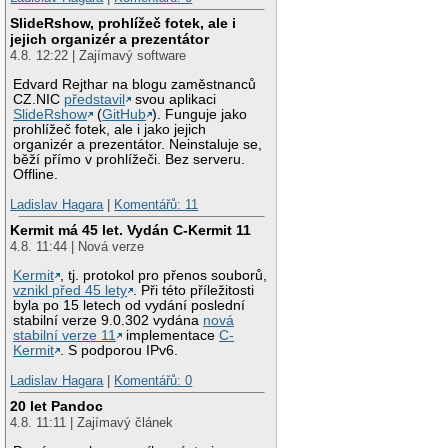
SlideRshow, prohlížeč fotek, ale i
jejich organizér a prezentátor
4.8. 12:22 | Zajímavý software
Edvard Rejthar na blogu zaměstnanců
CZ.NIC
představil
svou aplikaci
SlideRshow
(
GitHub
). Funguje jako
prohlížeč fotek, ale i jako jejich
organizér a prezentátor. Neinstaluje se,
běží přímo v prohlížeči. Bez serveru.
Offline.
Ladislav Hagara
|
Komentářů: 11
Kermit má 45 let. Vydán C-Kermit 11
4.8. 11:44 | Nová verze
Kermit
, tj. protokol pro přenos souborů,
vznikl před 45 lety
. Při této příležitosti
byla po 15 letech od vydání poslední
stabilní verze 9.0.302 vydána
nová
stabilní verze 11
implementace
C-
Kermit
. S podporou IPv6.
Ladislav Hagara
|
Komentářů: 0
20 let Pandoc
4.8. 11:11 | Zajímavý článek