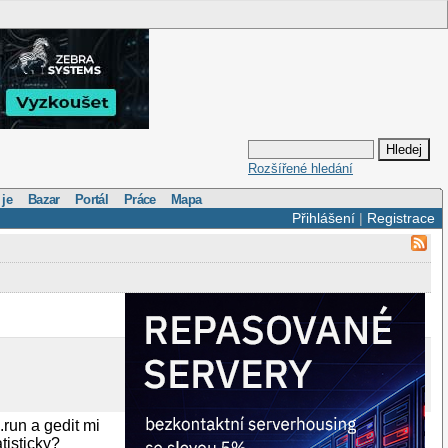
Rozšířené hledání
 je
Bazar
Portál
Práce
Mapa
Přihlášení
|
Registrace
.run a gedit mi
tisticky?