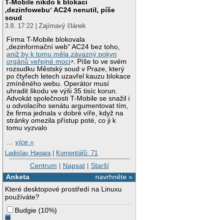
T-Mobile nikdo k blokaci
‚dezinfowebu‘ AC24 nenutil, píše
soud
3.8. 17:22 | Zajímavý článek
Firma T-Mobile blokovala
„dezinformační web“ AC24 bez toho,
aniž by k tomu měla závazný pokyn
orgánů veřejné moci
. Píše to ve svém
rozsudku Městský soud v Praze, který
po čtyřech letech uzavřel kauzu blokace
zmíněného webu. Operátor musí
uhradit škodu ve výši 35 tisíc korun.
Advokát společnosti T-Mobile se snažil i
u odvolacího senátu argumentovat tím,
že firma jednala v dobré víře, když na
stránky omezila přístup poté, co ji k
tomu vyzvalo
…
více »
Ladislav Hagara
|
Komentářů: 71
Centrum
|
Napsat
|
Starší
Anketa
navrhněte »
Které desktopové prostředí na Linuxu
používáte?
Budgie
(
10%
)