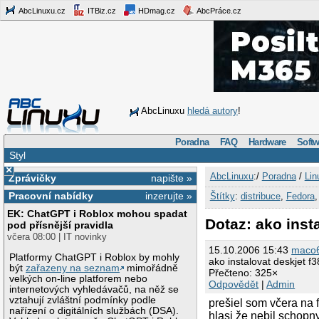
AbcLinuxu.cz
ITBiz.cz
HDmag.cz
AbcPráce.cz
AbcLinuxu
hledá autory
!
Poradna
FAQ
Hardware
Softw
Styl
×
AbcLinuxu
:/
Poradna
/
Lin
Zprávičky
napište »
Pracovní nabídky
inzerujte »
Štítky
:
distribuce
,
Fedora
EK: ChatGPT i Roblox mohou spadat
Dotaz: ako inst
pod přísnější pravidla
včera 08:00 | IT novinky
15.10.2006 15:43
maco
Platformy ChatGPT i Roblox by mohly
ako instalovat deskjet f
být
zařazeny na seznam
mimořádně
Přečteno: 325×
velkých on-line platforem nebo
Odpovědět
|
Admin
internetových vyhledávačů, na něž se
vztahují zvláštní podmínky podle
prešiel som včera na f
nařízení o digitálních službách (DSA).
hlasi že nebil schopn