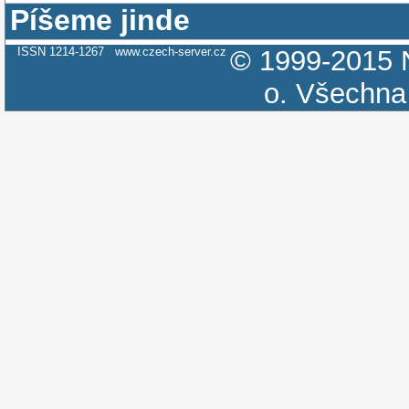
Píšeme jinde
ISSN 1214-1267
www.czech-server.cz
© 1999-2015
o.
Všechna 