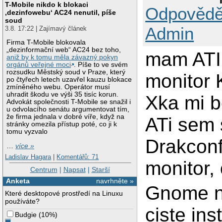
T-Mobile nikdo k blokaci
Odpovědě
‚dezinfowebu‘ AC24 nenutil, píše
soud
Admin
3.8. 17:22 | Zajímavý článek
Firma T-Mobile blokovala
„dezinformační web“ AC24 bez toho,
mam ATI
aniž by k tomu měla závazný pokyn
orgánů veřejné moci
. Píše to ve svém
rozsudku Městský soud v Praze, který
monitor
po čtyřech letech uzavřel kauzu blokace
zmíněného webu. Operátor musí
uhradit škodu ve výši 35 tisíc korun.
Xka mi b
Advokát společnosti T-Mobile se snažil i
u odvolacího senátu argumentovat tím,
že firma jednala v dobré víře, když na
ATi sem 
stránky omezila přístup poté, co ji k
tomu vyzvalo
Drakconf
…
více »
Ladislav Hagara
|
Komentářů: 71
monitor,
Centrum
|
Napsat
|
Starší
Anketa
navrhněte »
Gnome ne
Které desktopové prostředí na Linuxu
používáte?
ciste in
Budgie
(
10%
)