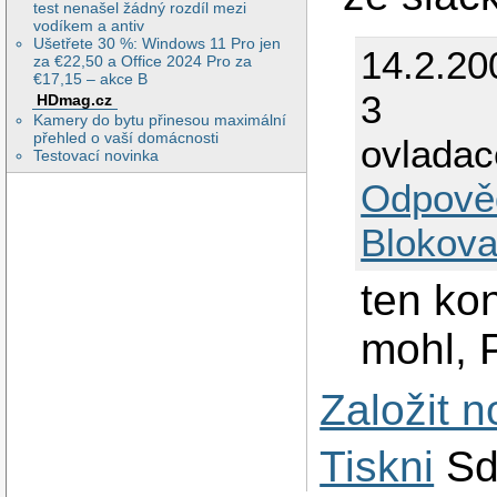
test nenašel žádný rozdíl mezi
vodíkem a antiv
Ušetřete 30 %: Windows 11 Pro jen
14.2.20
za €22,50 a Office 2024 Pro za
€17,15 – akce B
3
HDmag.cz
Kamery do bytu přinesou maximální
přehled o vaší domácnosti
ovladac
Testovací novinka
Odpově
Blokova
ten kon
mohl, 
Založit 
Tiskni
Sd