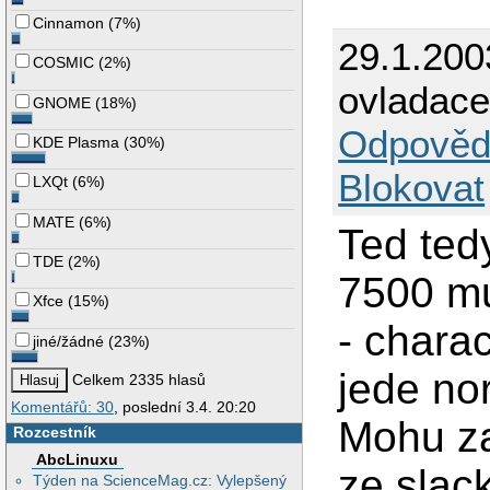
Cinnamon
(
7%
)
29.1.200
COSMIC
(
2%
)
ovladace
GNOME
(
18%
)
Odpověd
KDE Plasma
(
30%
)
Blokovat
LXQt
(
6%
)
MATE
(
6%
)
Ted ted
TDE
(
2%
)
7500 mu
Xfce
(
15%
)
- charac
jiné/žádné
(
23%
)
jede no
Celkem 2335 hlasů
Komentářů: 30
, poslední 3.4. 20:20
Mohu za
Rozcestník
AbcLinuxu
ze slac
Týden na ScienceMag.cz: Vylepšený