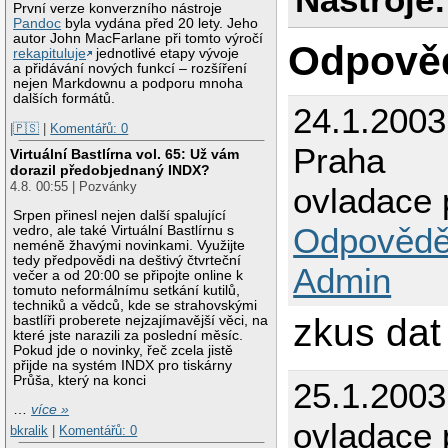
První verze konverzního nástroje
Pandoc
byla vydána před 20 lety. Jeho
autor John MacFarlane při tomto výročí
Odpově
rekapituluje
jednotlivé etapy vývoje
a přidávání nových funkcí – rozšíření
nejen Markdownu a podporu mnoha
dalších formátů.
24.1.200
|🇵🇸
|
Komentářů: 0
Praha
Virtuální Bastlírna vol. 65: Už vám
dorazil předobjednaný INDX?
4.8. 00:55 | Pozvánky
ovladace 
Srpen přinesl nejen další spalující
Odpovědě
vedro, ale také Virtuální Bastlírnu s
neméně žhavými novinkami. Využijte
tedy předpovědi na deštivý čtvrteční
Admin
večer a od 20:00 se připojte online k
tomuto neformálnímu setkání kutilů,
techniků a vědců, kde se strahovskými
zkus dat
bastlíři proberete nejzajímavější věci, na
které jste narazili za poslední měsíc.
Pokud jde o novinky, řeč zcela jistě
přijde na systém INDX pro tiskárny
Průša, který na konci
25.1.2003
…
více »
ovladace 
bkralik
|
Komentářů: 0