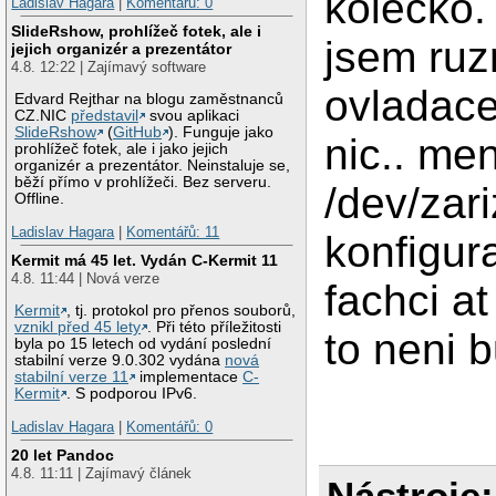
kolečko.
Ladislav Hagara
|
Komentářů: 0
SlideRshow, prohlížeč fotek, ale i
jsem ruz
jejich organizér a prezentátor
4.8. 12:22 | Zajímavý software
ovladace
Edvard Rejthar na blogu zaměstnanců
CZ.NIC
představil
svou aplikaci
SlideRshow
(
GitHub
). Funguje jako
nic.. men
prohlížeč fotek, ale i jako jejich
organizér a prezentátor. Neinstaluje se,
běží přímo v prohlížeči. Bez serveru.
/dev/zari
Offline.
Ladislav Hagara
|
Komentářů: 11
konfigur
Kermit má 45 let. Vydán C-Kermit 11
4.8. 11:44 | Nová verze
fachci at
Kermit
, tj. protokol pro přenos souborů,
vznikl před 45 lety
. Při této příležitosti
to neni 
byla po 15 letech od vydání poslední
stabilní verze 9.0.302 vydána
nová
stabilní verze 11
implementace
C-
Kermit
. S podporou IPv6.
Ladislav Hagara
|
Komentářů: 0
20 let Pandoc
4.8. 11:11 | Zajímavý článek
Nástroje: