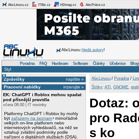
AbcLinuxu.cz
ITBiz.cz
HDmag.cz
AbcPráce.cz
AbcLinuxu
hledá autory
!
Poradna
FAQ
Hardware
Software
Články
Učebnice
Blog
Styl
×
AbcLinuxu
:/
Poradna
/
Lin
Zprávičky
napište »
Pracovní nabídky
inzerujte »
Štítky
:
ATI
,
GNOME
,
graf
EK: ChatGPT i Roblox mohou spadat
Dotaz: 
pod přísnější pravidla
včera 08:00 | IT novinky
pro Rad
Platformy ChatGPT i Roblox by mohly
být
zařazeny na seznam
mimořádně
velkých on-line platforem nebo
internetových vyhledávačů, na něž se
s ko
vztahují zvláštní podmínky podle
nařízení o digitálních službách (DSA).