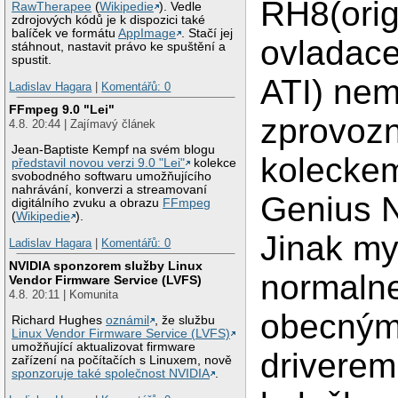
RH8(orig
RawTherapee
(
Wikipedie
). Vedle
zdrojových kódů je k dispozici také
balíček ve formátu
AppImage
. Stačí jej
ovladace
stáhnout, nastavit právo ke spuštění a
spustit.
ATI) ne
Ladislav Hagara
|
Komentářů: 0
FFmpeg 9.0 "Lei"
zprovozn
4.8. 20:44 | Zajímavý článek
Jean-Baptiste Kempf na svém blogu
kolecke
představil novou verzi 9.0 "Lei"
kolekce
svobodného softwaru umožňujícího
nahrávání, konverzi a streamovaní
Genius N
digitálního zvuku a obrazu
FFmpeg
(
Wikipedie
).
Jinak my
Ladislav Hagara
|
Komentářů: 0
NVIDIA sponzorem služby Linux
normaln
Vendor Firmware Service (LVFS)
4.8. 20:11 | Komunita
obecným
Richard Hughes
oznámil
, že službu
Linux Vendor Firmware Service (LVFS)
umožňující aktualizovat firmware
driverem 
zařízení na počítačích s Linuxem, nově
sponzoruje také společnost NVIDIA
.