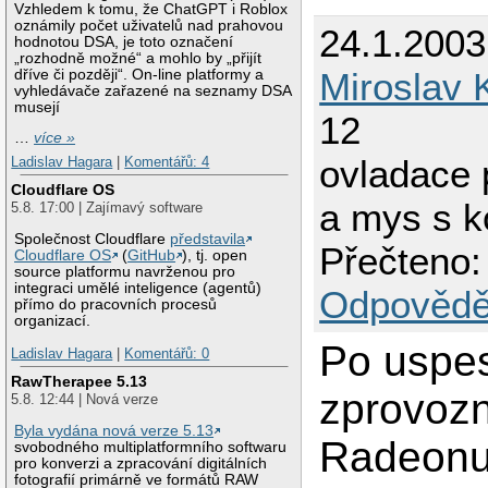
Vzhledem k tomu, že ChatGPT i Roblox
oznámily počet uživatelů nad prahovou
24.1.2003
hodnotou DSA, je toto označení
„rozhodně možné“ a mohlo by „přijít
Miroslav 
dříve či později“. On-line platformy a
vyhledávače zařazené na seznamy DSA
musejí
12
…
více »
ovladace
Ladislav Hagara
|
Komentářů: 4
Cloudflare OS
a mys s k
5.8. 17:00 | Zajímavý software
Společnost Cloudflare
představila
Přečteno:
Cloudflare OS
(
GitHub
), tj. open
source platformu navrženou pro
integraci umělé inteligence (agentů)
Odpovědě
přímo do pracovních procesů
organizací.
Po uspe
Ladislav Hagara
|
Komentářů: 0
RawTherapee 5.13
zprovoz
5.8. 12:44 | Nová verze
Byla vydána nová verze 5.13
Radeonu
svobodného multiplatformního softwaru
pro konverzi a zpracování digitálních
fotografií primárně ve formátů RAW