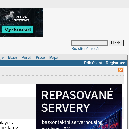
Rozšířené hledání
 je
Bazar
Portál
Práce
Mapa
Přihlášení
|
Registrace
layer a
epozitarov