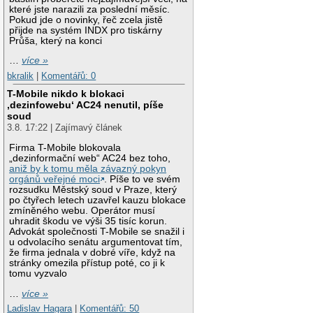
které jste narazili za poslední měsíc.
Pokud jde o novinky, řeč zcela jistě
přijde na systém INDX pro tiskárny
Průša, který na konci
…
více »
bkralik
|
Komentářů: 0
T-Mobile nikdo k blokaci
‚dezinfowebu‘ AC24 nenutil, píše
soud
3.8. 17:22 | Zajímavý článek
Firma T-Mobile blokovala
„dezinformační web“ AC24 bez toho,
aniž by k tomu měla závazný pokyn
orgánů veřejné moci
. Píše to ve svém
rozsudku Městský soud v Praze, který
po čtyřech letech uzavřel kauzu blokace
zmíněného webu. Operátor musí
uhradit škodu ve výši 35 tisíc korun.
Advokát společnosti T-Mobile se snažil i
u odvolacího senátu argumentovat tím,
že firma jednala v dobré víře, když na
stránky omezila přístup poté, co ji k
tomu vyzvalo
…
více »
Ladislav Hagara
|
Komentářů: 50