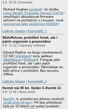
4.8. 20:11 | Komunita
Richard Hughes
oznámil
, že službu
Linux Vendor Firmware Service (LVFS)
umožňující aktualizovat firmware
zařízení na počítačích s Linuxem, nově
sponzoruje také společnost NVIDIA
.
Ladislav Hagara
|
Komentářů: 1
SlideRshow, prohlížeč fotek, ale i
jejich organizér a prezentátor
4.8. 12:22 | Zajímavý software
Edvard Rejthar na blogu zaměstnanců
CZ.NIC
představil
svou aplikaci
SlideRshow
(
GitHub
). Funguje jako
prohlížeč fotek, ale i jako jejich
organizér a prezentátor. Neinstaluje se,
běží přímo v prohlížeči. Bez serveru.
Offline.
Ladislav Hagara
|
Komentářů: 3
Kermit má 45 let. Vydán C-Kermit 11
4.8. 11:44 | Nová verze
Kermit
, tj. protokol pro přenos souborů,
vznikl před 45 lety
. Při této příležitosti
byla po 15 letech od vydání poslední