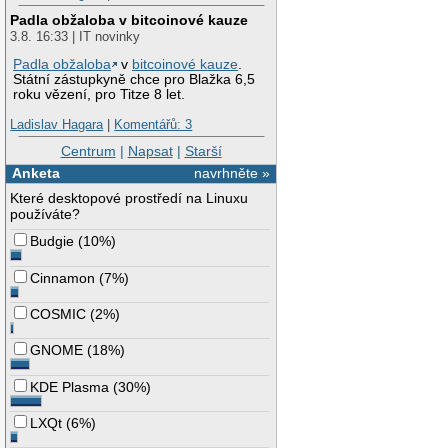
Padla obžaloba v bitcoinové kauze
3.8. 16:33 | IT novinky
Padla obžaloba
v
bitcoinové kauze
.
Státní zástupkyně chce pro Blažka 6,5
roku vězení, pro Titze 8 let.
Ladislav Hagara
|
Komentářů: 3
Centrum
|
Napsat
|
Starší
Anketa
navrhněte »
Které desktopové prostředí na Linuxu
používáte?
Budgie
(
10%
)
Cinnamon
(
7%
)
COSMIC
(
2%
)
GNOME
(
18%
)
KDE Plasma
(
30%
)
LXQt
(
6%
)