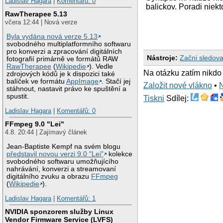
Ladislav Hagara
|
Komentářů: 0
balickov. Poradi nie
RawTherapee 5.13
včera 12:44 | Nová verze
Byla vydána nová verze 5.13
svobodného multiplatformního softwaru
pro konverzi a zpracování digitálních
Nástroje:
Začni sledova
fotografií primárně ve formátů RAW
RawTherapee
(
Wikipedie
). Vedle
Na otázku zatím nikdo
zdrojových kódů je k dispozici také
balíček ve formátu
AppImage
. Stačí jej
Založit nové vlákno
•
stáhnout, nastavit právo ke spuštění a
spustit.
Tiskni
Sdílej:
Ladislav Hagara
|
Komentářů: 0
FFmpeg 9.0 "Lei"
4.8. 20:44 | Zajímavý článek
Jean-Baptiste Kempf na svém blogu
představil novou verzi 9.0 "Lei"
kolekce
svobodného softwaru umožňujícího
nahrávání, konverzi a streamovaní
digitálního zvuku a obrazu
FFmpeg
(
Wikipedie
).
Ladislav Hagara
|
Komentářů: 1
NVIDIA sponzorem služby Linux
Vendor Firmware Service (LVFS)