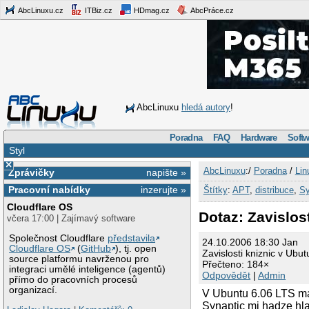
AbcLinuxu.cz
ITBiz.cz
HDmag.cz
AbcPráce.cz
AbcLinuxu
hledá autory
!
Poradna
FAQ
Hardware
Softw
Styl
×
AbcLinuxu
:/
Poradna
/
Lin
Zprávičky
napište »
Pracovní nabídky
inzerujte »
Štítky
:
APT
,
distribuce
,
Sy
Cloudflare OS
Dotaz: Zavislos
včera 17:00 | Zajímavý software
Společnost Cloudflare
představila
24.10.2006 18:30 Jan
Cloudflare OS
(
GitHub
), tj. open
Zavislosti kniznic v Ubut
source platformu navrženou pro
Přečteno: 184×
integraci umělé inteligence (agentů)
Odpovědět
|
Admin
přímo do pracovních procesů
organizací.
V Ubuntu 6.06 LTS ma
Synaptic mi hadze hlask