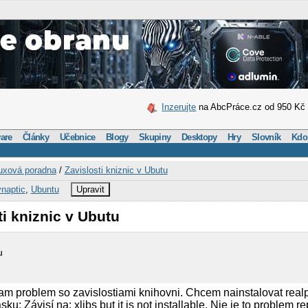
Inzerujte
na AbcPráce.cz od 950 Kč
are
Články
Učebnice
Blogy
Skupiny
Desktopy
Hry
Slovník
Kdo
uxová poradna
/
Zavislosti kniznic v Ubutu
naptic
,
Ubuntu
Upravit
ti kniznic v Ubutu
u
m problem so zavislostiami knihovni. Chcem nainstalovat realp
u: Závisí na: xlibs but it is not installable. Nie je to problem r