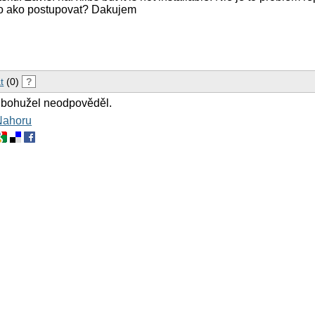
kto ako postupovat? Dakujem
t
(0)
?
 bohužel neodpověděl.
Nahoru