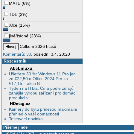
MATE
(
6%
)
TDE
(
2%
)
Xfce
(
15%
)
jiné/žádné
(
23%
)
Celkem 2326 hlasů
Komentářů: 30
, poslední 3.4. 20:20
Rozcestník
AbcLinuxu
Ušetřete 30 %: Windows 11 Pro jen
za €22,50 a Office 2024 Pro za
€17,15 – akce B
Týden na ITBiz: Čína podle zdrojů
zahájila výrobu zařízení pro domácí
produkci v
HDmag.cz
Kamery do bytu přinesou maximální
přehled o vaší domácnosti
Testovací novinka
Píšeme jinde