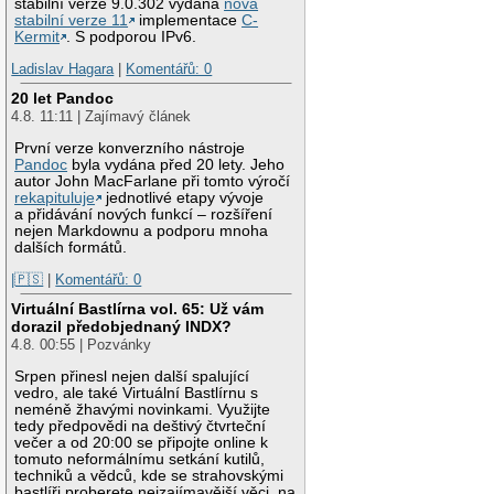
stabilní verze 9.0.302 vydána
nová
stabilní verze 11
implementace
C-
Kermit
. S podporou IPv6.
Ladislav Hagara
|
Komentářů: 0
20 let Pandoc
4.8. 11:11 | Zajímavý článek
První verze konverzního nástroje
Pandoc
byla vydána před 20 lety. Jeho
autor John MacFarlane při tomto výročí
rekapituluje
jednotlivé etapy vývoje
a přidávání nových funkcí – rozšíření
nejen Markdownu a podporu mnoha
dalších formátů.
|🇵🇸
|
Komentářů: 0
Virtuální Bastlírna vol. 65: Už vám
dorazil předobjednaný INDX?
4.8. 00:55 | Pozvánky
Srpen přinesl nejen další spalující
vedro, ale také Virtuální Bastlírnu s
neméně žhavými novinkami. Využijte
tedy předpovědi na deštivý čtvrteční
večer a od 20:00 se připojte online k
tomuto neformálnímu setkání kutilů,
techniků a vědců, kde se strahovskými
bastlíři proberete nejzajímavější věci, na