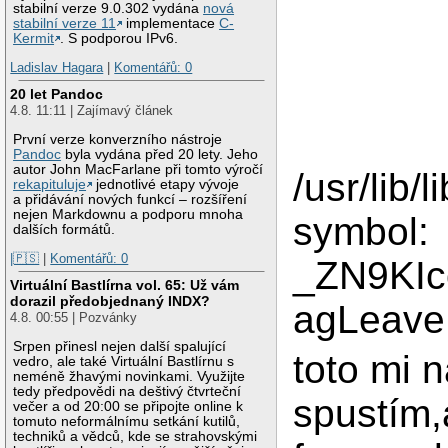
stabilní verze 9.0.302 vydána
nová
stabilní verze 11
implementace
C-
Kermit
. S podporou IPv6.
Ladislav Hagara
|
Komentářů: 0
20 let Pandoc
4.8. 11:11 | Zajímavý článek
První verze konverzního nástroje
Pandoc
byla vydána před 20 lety. Jeho
autor John MacFarlane při tomto výročí
/usr/lib/
rekapituluje
jednotlivé etapy vývoje
a přidávání nových funkcí – rozšíření
nejen Markdownu a podporu mnoha
symbol:
dalších formátů.
|🇵🇸
|
Komentářů: 0
_ZN9KIc
Virtuální Bastlírna vol. 65: Už vám
dorazil předobjednaný INDX?
agLeave
4.8. 00:55 | Pozvánky
Srpen přinesl nejen další spalující
toto mi 
vedro, ale také Virtuální Bastlírnu s
neméně žhavými novinkami. Využijte
tedy předpovědi na deštivý čtvrteční
spustím,
večer a od 20:00 se připojte online k
tomuto neformálnímu setkání kutilů,
techniků a vědců, kde se strahovskými