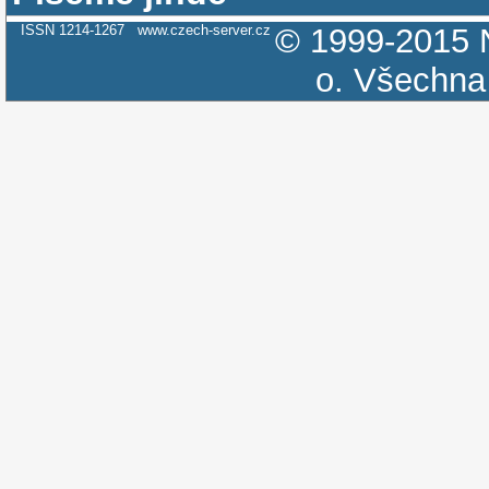
ISSN 1214-1267
www.czech-server.cz
© 1999-2015
o.
Všechna 