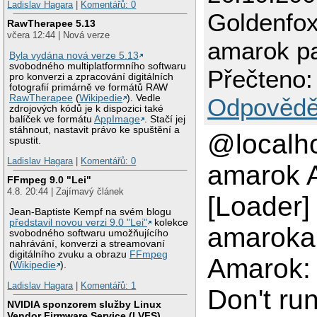
Ladislav Hagara
|
Komentářů: 0
Goldenfo
RawTherapee 5.13
včera 12:44 | Nová verze
amarok p
Byla vydána nová verze 5.13
svobodného multiplatformního softwaru
Přečteno:
pro konverzi a zpracování digitálních
fotografií primárně ve formátů RAW
RawTherapee
(
Wikipedie
). Vedle
Odpovědě
zdrojových kódů je k dispozici také
balíček ve formátu
AppImage
. Stačí jej
stáhnout, nastavit právo ke spuštění a
@localho
spustit.
Ladislav Hagara
|
Komentářů: 0
amarok 
FFmpeg 9.0 "Lei"
4.8. 20:44 | Zajímavý článek
[Loader] 
Jean-Baptiste Kempf na svém blogu
představil novou verzi 9.0 "Lei"
kolekce
amaroka
svobodného softwaru umožňujícího
nahrávání, konverzi a streamovaní
digitálního zvuku a obrazu
FFmpeg
Amarok: 
(
Wikipedie
).
Ladislav Hagara
|
Komentářů: 1
Don't ru
NVIDIA sponzorem služby Linux
Vendor Firmware Service (LVFS)