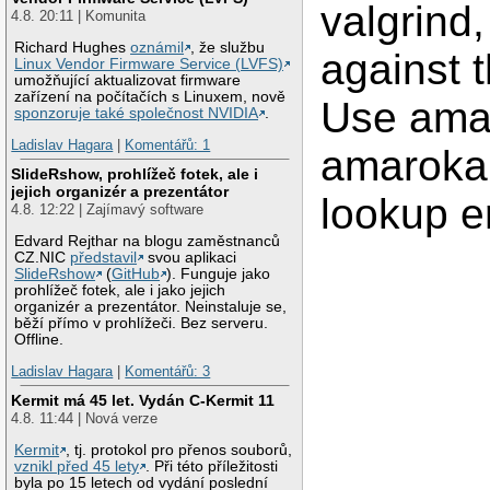
valgrind,
4.8. 20:11 | Komunita
Richard Hughes
oznámil
, že službu
against t
Linux Vendor Firmware Service (LVFS)
umožňující aktualizovat firmware
zařízení na počítačích s Linuxem, nově
Use ama
sponzoruje také společnost NVIDIA
.
Ladislav Hagara
|
Komentářů: 1
amaroka
SlideRshow, prohlížeč fotek, ale i
jejich organizér a prezentátor
lookup er
4.8. 12:22 | Zajímavý software
Edvard Rejthar na blogu zaměstnanců
CZ.NIC
představil
svou aplikaci
SlideRshow
(
GitHub
). Funguje jako
prohlížeč fotek, ale i jako jejich
organizér a prezentátor. Neinstaluje se,
běží přímo v prohlížeči. Bez serveru.
Offline.
Ladislav Hagara
|
Komentářů: 3
Kermit má 45 let. Vydán C-Kermit 11
4.8. 11:44 | Nová verze
Kermit
, tj. protokol pro přenos souborů,
vznikl před 45 lety
. Při této příležitosti
byla po 15 letech od vydání poslední