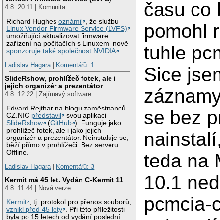
času co 
4.8. 20:11 | Komunita
Richard Hughes
oznámil
, že službu
pomohl r
Linux Vendor Firmware Service (LVFS)
umožňující aktualizovat firmware
zařízení na počítačích s Linuxem, nově
tuhle pc
sponzoruje také společnost NVIDIA
.
Ladislav Hagara
|
Komentářů: 1
Sice jse
SlideRshow, prohlížeč fotek, ale i
jejich organizér a prezentátor
záznamy
4.8. 12:22 | Zajímavý software
Edvard Rejthar na blogu zaměstnanců
se bez 
CZ.NIC
představil
svou aplikaci
SlideRshow
(
GitHub
). Funguje jako
prohlížeč fotek, ale i jako jejich
nainstalí
organizér a prezentátor. Neinstaluje se,
běží přímo v prohlížeči. Bez serveru.
Offline.
teda na 
Ladislav Hagara
|
Komentářů: 3
10.1 ned
Kermit má 45 let. Vydán C-Kermit 11
4.8. 11:44 | Nová verze
pcmcia-c
Kermit
, tj. protokol pro přenos souborů,
vznikl před 45 lety
. Při této příležitosti
byla po 15 letech od vydání poslední