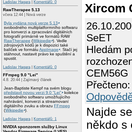
Ladislav Hagara
|
Komentářů: 0
Xircom
RawTherapee 5.13
včera 12:44 | Nová verze
26.10.200
Byla vydána nová verze 5.13
svobodného multiplatformního softwaru
pro konverzi a zpracování digitálních
SeET
fotografií primárně ve formátů RAW
RawTherapee
(
Wikipedie
). Vedle
zdrojových kódů je k dispozici také
Hledám p
balíček ve formátu
AppImage
. Stačí jej
stáhnout, nastavit právo ke spuštění a
rozchoze
spustit.
Ladislav Hagara
|
Komentářů: 0
CEM56G
FFmpeg 9.0 "Lei"
4.8. 20:44 | Zajímavý článek
Přečteno:
Jean-Baptiste Kempf na svém blogu
představil novou verzi 9.0 "Lei"
kolekce
Odpovědě
svobodného softwaru umožňujícího
nahrávání, konverzi a streamovaní
digitálního zvuku a obrazu
FFmpeg
Najde se
(
Wikipedie
).
Ladislav Hagara
|
Komentářů: 1
někdo s 
NVIDIA sponzorem služby Linux
Vendor Firmware Service (LVFS)