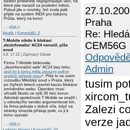
bastlíři proberete nejzajímavější věci, na
které jste narazili za poslední měsíc.
27.10.20
Pokud jde o novinky, řeč zcela jistě
přijde na systém INDX pro tiskárny
Průša, který na konci
Praha
…
více »
Re: Hled
bkralik
|
Komentářů: 0
T-Mobile nikdo k blokaci
CEM56G
‚dezinfowebu‘ AC24 nenutil, píše
soud
Odpovědě
3.8. 17:22 | Zajímavý článek
Firma T-Mobile blokovala
Admin
„dezinformační web“ AC24 bez toho,
aniž by k tomu měla závazný pokyn
orgánů veřejné moci
. Píše to ve svém
tusim po
rozsudku Městský soud v Praze, který
po čtyřech letech uzavřel kauzu blokace
zmíněného webu. Operátor musí
xircom_t
uhradit škodu ve výši 35 tisíc korun.
Advokát společnosti T-Mobile se snažil i
u odvolacího senátu argumentovat tím,
Zalezi c
že firma jednala v dobré víře, když na
stránky omezila přístup poté, co ji k
tomu vyzvalo
verze ja
…
více »
Ladislav Hagara
|
Komentářů: 50