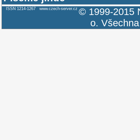
ISSN 1214-1267
www.czech-server.cz
© 1999-2015
o.
Všechna 