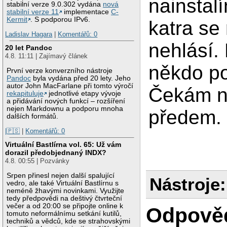
nainstalí
stabilní verze 9.0.302 vydána
nová
stabilní verze 11
implementace
C-
Kermit
. S podporou IPv6.
katra se 
Ladislav Hagara
|
Komentářů: 0
nehlásí.
20 let Pandoc
4.8. 11:11 | Zajímavý článek
někdo p
První verze konverzního nástroje
Pandoc
byla vydána před 20 lety. Jeho
autor John MacFarlane při tomto výročí
Čekám na
rekapituluje
jednotlivé etapy vývoje
a přidávání nových funkcí – rozšíření
nejen Markdownu a podporu mnoha
předem.
dalších formátů.
|🇵🇸
|
Komentářů: 0
Virtuální Bastlírna vol. 65: Už vám
dorazil předobjednaný INDX?
4.8. 00:55 | Pozvánky
Srpen přinesl nejen další spalující
Nástroje:
vedro, ale také Virtuální Bastlírnu s
neméně žhavými novinkami. Využijte
tedy předpovědi na deštivý čtvrteční
večer a od 20:00 se připojte online k
Odpově
tomuto neformálnímu setkání kutilů,
techniků a vědců, kde se strahovskými