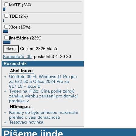
MATE
(
6%
)
TDE
(
2%
)
Xfce
(
15%
)
jiné/žádné
(
23%
)
Celkem 2326 hlasů
Komentářů: 30
, poslední 3.4. 20:20
Rozcestník
AbcLinuxu
Ušetřete 30 %: Windows 11 Pro jen
za €22,50 a Office 2024 Pro za
€17,15 – akce B
Týden na ITBiz: Čína podle zdrojů
zahájila výrobu zařízení pro domácí
produkci v
HDmag.cz
Kamery do bytu přinesou maximální
přehled o vaší domácnosti
Testovací novinka
Píšeme jinde