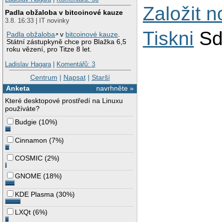
Založit 
Padla obžaloba v bitcoinové kauze
3.8. 16:33 | IT novinky
Tiskni
Sd
Padla obžaloba
v
bitcoinové kauze
.
Státní zástupkyně chce pro Blažka 6,5
roku vězení, pro Titze 8 let.
Ladislav Hagara
|
Komentářů: 3
Centrum
|
Napsat
|
Starší
Anketa
navrhněte »
Které desktopové prostředí na Linuxu
používáte?
Budgie
(
10%
)
Cinnamon
(
7%
)
COSMIC
(
2%
)
GNOME
(
18%
)
KDE Plasma
(
30%
)
LXQt
(
6%
)