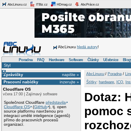
AbcLinuxu.cz
ITBiz.cz
HDmag.cz
AbcPráce.cz
AbcLinuxu
hledá autory
!
Poradna
FAQ
Hardware
Software
Články
Učebnice
Blog
Styl
×
AbcLinuxu
:/
Poradna
/
Lin
Zprávičky
napište »
Pracovní nabídky
inzerujte »
Štítky
:
hardware
,
ICQ
,
Ins
Cloudflare OS
Dotaz: 
včera 17:00 | Zajímavý software
Společnost Cloudflare
představila
pomoc 
Cloudflare OS
(
GitHub
), tj. open
source platformu navrženou pro
integraci umělé inteligence (agentů)
přímo do pracovních procesů
rozchoz
organizací.