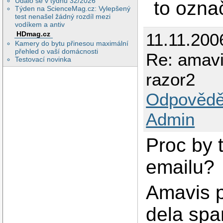
Událo se v týdnu 32/2026
to označ
Týden na ScienceMag.cz: Vylepšený
test nenašel žádný rozdíl mezi
vodíkem a antiv
11.11.200
HDmag.cz
Kamery do bytu přinesou maximální
přehled o vaší domácnosti
Re: amav
Testovací novinka
razor2
Odpovědě
Admin
Proc by 
emailu?
Amavis p
dela spa