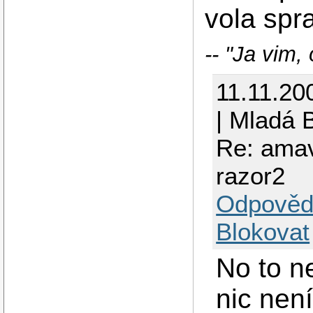
vola spr
-- "Ja vim, 
11.11.20
| Mladá 
Re: amav
razor2
Odpověd
Blokovat
No to n
nic nen