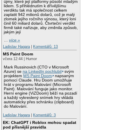
újmy, které její platformy působí mladým
lidem. S přihlédnutím k dřívějšímu
verdiktu tak má společnost celkem
zaplatit 942 milionů dolarů, což je malý
zlomek jejího ročního výnosu, který loni
činil 60 miliard dolarů. Čtvrteční verdikt
firmě také nařizuje, aby změnila způsob,
jakým její
…
více »
Ladislav Hagara
|
Komentářů: 13
MS Paint Doom
včera 12:44 | Humor
Mark Russinovich (CTO v Microsoft
Azure) se
na LinkedIn pochlubil
svým
projektem
MS Paint Doom
napsaným
pomocí Claude. Hru Doom umožňuje
hrát v programu Malování (Microsoft
Paint). Malování funguje jako monitor.
Herní engine (ViZDoom) běží na pozadí
a každý vykreslený snímek hry vkládá
automaticky přes schránku (clipboard)
do Malování.
Ladislav Hagara
|
Komentářů: 3
EK: ChatGPT i Roblox mohou spadat
pod přísnější pravidla