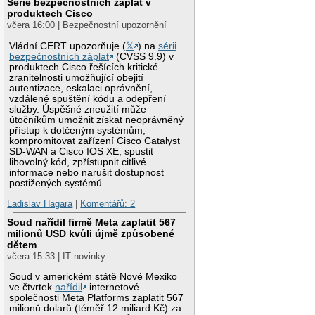
Série bezpečnostních záplat v
produktech Cisco
včera 16:00 | Bezpečnostní upozornění
Vládní CERT upozorňuje (
𝕏
) na
sérii
bezpečnostních záplat
(CVSS 9.9) v
produktech Cisco řešících kritické
zranitelnosti umožňující obejití
autentizace, eskalaci oprávnění,
vzdálené spuštění kódu a odepření
služby. Úspěšné zneužití může
útočníkům umožnit získat neoprávněný
přístup k dotčeným systémům,
kompromitovat zařízení Cisco Catalyst
SD-WAN a Cisco IOS XE, spustit
libovolný kód, zpřístupnit citlivé
informace nebo narušit dostupnost
postižených systémů.
Ladislav Hagara
|
Komentářů: 2
Soud nařídil firmě Meta zaplatit 567
milionů USD kvůli újmě způsobené
dětem
včera 15:33 | IT novinky
Soud v americkém státě Nové Mexiko
ve čtvrtek
nařídil
internetové
společnosti Meta Platforms zaplatit 567
milionů dolarů (téměř 12 miliard Kč) za