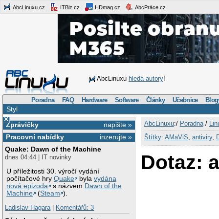
AbcLinuxu.cz
ITBiz.cz
HDmag.cz
AbcPráce.cz
AbcLinuxu
hledá autory
!
Poradna
FAQ
Hardware
Software
Články
Učebnice
Blog
Styl
×
AbcLinuxu
:/
Poradna
/
Lin
Zprávičky
napište »
Pracovní nabídky
inzerujte »
Štítky
:
AMaViS
,
antiviry
,
Quake: Dawn of the Machine
Dotaz: 
dnes 04:44 | IT novinky
U příležitosti 30. výročí vydání
počítačové hry
Quake
byla
vydána
nová epizoda
s názvem
Dawn of the
Machine
(
Steam
).
Ladislav Hagara
|
Komentářů: 3