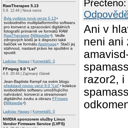
Přečteno:
RawTherapee 5.13
5.8. 12:44 | Nová verze
Odpovědě
Byla vydána nová verze 5.13
svobodného multiplatformního softwaru
Ani v hla
pro konverzi a zpracování digitálních
fotografií primárně ve formátů RAW
RawTherapee
(
Wikipedie
). Vedle
neni ani
zdrojových kódů je k dispozici také
balíček ve formátu
AppImage
. Stačí jej
stáhnout, nastavit právo ke spuštění a
amavisd-
spustit.
Ladislav Hagara
|
Komentářů: 0
spamassa
FFmpeg 9.0 "Lei"
4.8. 20:44 | Zajímavý článek
razor2, 
Jean-Baptiste Kempf na svém blogu
představil novou verzi 9.0 "Lei"
kolekce
spamassa
svobodného softwaru umožňujícího
nahrávání, konverzi a streamovaní
digitálního zvuku a obrazu
FFmpeg
odkoment
(
Wikipedie
).
Ladislav Hagara
|
Komentářů: 0
NVIDIA sponzorem služby Linux
Vendor Firmware Service (LVFS)