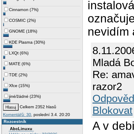
instalov
Cinnamon
(
7%
)
označuje
COSMIC
(
2%
)
nevidím 
GNOME
(
18%
)
KDE Plasma
(
30%
)
8.11.200
LXQt
(
6%
)
Mladá Bo
MATE
(
6%
)
Re: amav
TDE
(
2%
)
razor2
Xfce
(
15%
)
Odpověd
jiné/žádné
(
23%
)
Blokovat
Celkem 2352 hlasů
Komentářů: 30
, poslední 3.4. 20:20
Rozcestník
A v deb
AbcLinuxu