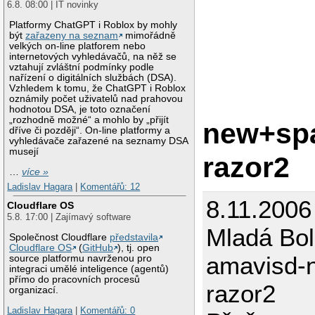
6.8. 08:00 | IT novinky
Platformy ChatGPT i Roblox by mohly
být
zařazeny na seznam
mimořádně
velkých on-line platforem nebo
internetových vyhledávačů, na něž se
vztahují zvláštní podmínky podle
nařízení o digitálních službách (DSA).
Vzhledem k tomu, že ChatGPT i Roblox
oznámily počet uživatelů nad prahovou
hodnotou DSA, je toto označení
„rozhodně možné“ a mohlo by „přijít
new+spa
dříve či později“. On-line platformy a
vyhledávače zařazené na seznamy DSA
musejí
razor2
…
více »
Ladislav Hagara
|
Komentářů: 12
8.11.2006
Cloudflare OS
5.8. 17:00 | Zajímavý software
Mladá Bol
Společnost Cloudflare
představila
Cloudflare OS
(
GitHub
), tj. open
amavisd-
source platformu navrženou pro
integraci umělé inteligence (agentů)
přímo do pracovních procesů
razor2
organizací.
Ladislav Hagara
|
Komentářů: 0