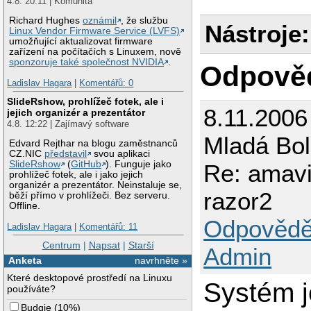
4.8. 20:11 | Komunita
Richard Hughes
oznámil
, že službu
Nástroje:
Linux Vendor Firmware Service (LVFS)
umožňující aktualizovat firmware
zařízení na počítačích s Linuxem, nově
sponzoruje také společnost NVIDIA
.
Odpově
Ladislav Hagara
|
Komentářů: 0
SlideRshow, prohlížeč fotek, ale i
8.11.2006
jejich organizér a prezentátor
4.8. 12:22 | Zajímavý software
Mladá Bol
Edvard Rejthar na blogu zaměstnanců
CZ.NIC
představil
svou aplikaci
SlideRshow
(
GitHub
). Funguje jako
Re: amav
prohlížeč fotek, ale i jako jejich
organizér a prezentátor. Neinstaluje se,
razor2
běží přímo v prohlížeči. Bez serveru.
Offline.
Odpovědě
Ladislav Hagara
|
Komentářů: 11
Centrum
|
Napsat
|
Starší
Admin
Anketa
navrhněte »
Které desktopové prostředí na Linuxu
Systém j
používáte?
Budgie
(
10%
)