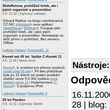
SlideRshow, prohlížeč fotek, ale i
jejich organizér a prezentátor
4.8. 12:22 | Zajímavý software
Edvard Rejthar na blogu zaměstnanců
CZ.NIC
představil
svou aplikaci
SlideRshow
(
GitHub
). Funguje jako
prohlížeč fotek, ale i jako jejich
organizér a prezentátor. Neinstaluje se,
běží přímo v prohlížeči. Bez serveru.
Offline.
Ladislav Hagara
|
Komentářů: 11
Kermit má 45 let. Vydán C-Kermit 11
4.8. 11:44 | Nová verze
Nástroje:
Kermit
, tj. protokol pro přenos souborů,
vznikl před 45 lety
. Při této příležitosti
byla po 15 letech od vydání poslední
Odpově
stabilní verze 9.0.302 vydána
nová
stabilní verze 11
implementace
C-
Kermit
. S podporou IPv6.
16.11.200
Ladislav Hagara
|
Komentářů: 0
20 let Pandoc
28 | blog:
4.8. 11:11 | Zajímavý článek