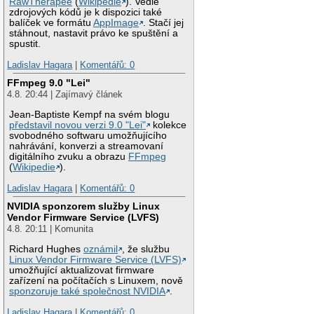
RawTherapee
(
Wikipedie
). Vedle
zdrojových kódů je k dispozici také
balíček ve formátu
AppImage
. Stačí jej
stáhnout, nastavit právo ke spuštění a
spustit.
Ladislav Hagara
|
Komentářů: 0
FFmpeg 9.0 "Lei"
4.8. 20:44 | Zajímavý článek
Jean-Baptiste Kempf na svém blogu
představil novou verzi 9.0 "Lei"
kolekce
svobodného softwaru umožňujícího
nahrávání, konverzi a streamovaní
digitálního zvuku a obrazu
FFmpeg
(
Wikipedie
).
Ladislav Hagara
|
Komentářů: 0
NVIDIA sponzorem služby Linux
Vendor Firmware Service (LVFS)
4.8. 20:11 | Komunita
Richard Hughes
oznámil
, že službu
Linux Vendor Firmware Service (LVFS)
umožňující aktualizovat firmware
zařízení na počítačích s Linuxem, nově
sponzoruje také společnost NVIDIA
.
Ladislav Hagara
|
Komentářů: 0