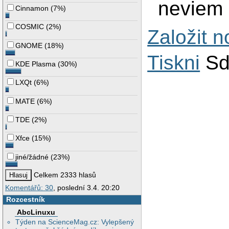
neviem .
Cinnamon
(
7%
)
COSMIC
(
2%
)
Založit 
GNOME
(
18%
)
Tiskni
Sd
KDE Plasma
(
30%
)
LXQt
(
6%
)
MATE
(
6%
)
TDE
(
2%
)
Xfce
(
15%
)
jiné/žádné
(
23%
)
Celkem 2333 hlasů
Komentářů: 30
, poslední 3.4. 20:20
Rozcestník
AbcLinuxu
Týden na ScienceMag.cz: Vylepšený