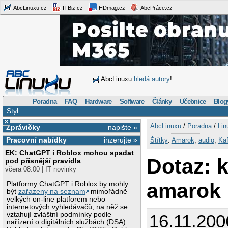
AbcLinuxu.cz
ITBiz.cz
HDmag.cz
AbcPráce.cz
AbcLinuxu
hledá autory
!
Poradna
FAQ
Hardware
Software
Články
Učebnice
Blog
Styl
×
AbcLinuxu
:/
Poradna
/
Lin
Zprávičky
napište »
Pracovní nabídky
inzerujte »
Štítky
:
Amarok
,
audio
,
Kaf
EK: ChatGPT i Roblox mohou spadat
Dotaz: k
pod přísnější pravidla
včera 08:00 | IT novinky
amarok
Platformy ChatGPT i Roblox by mohly
být
zařazeny na seznam
mimořádně
velkých on-line platforem nebo
internetových vyhledávačů, na něž se
vztahují zvláštní podmínky podle
16.11.200
nařízení o digitálních službách (DSA).