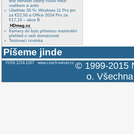
test nenašel žádný rozdíl mezi
vodíkem a antiv
Ušetřete 30 %: Windows 11 Pro jen
za €22,50 a Office 2024 Pro za
€17,15 – akce B
HDmag.cz
Kamery do bytu přinesou maximální
přehled o vaší domácnosti
Testovací novinka
Píšeme jinde
ISSN 1214-1267
www.czech-server.cz
© 1999-2015
o.
Všechna 