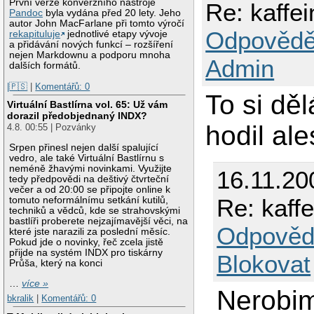
První verze konverzního nástroje
Re: kaffe
Pandoc
byla vydána před 20 lety. Jeho
autor John MacFarlane při tomto výročí
Odpovědě
rekapituluje
jednotlivé etapy vývoje
a přidávání nových funkcí – rozšíření
nejen Markdownu a podporu mnoha
Admin
dalších formátů.
|🇵🇸
|
Komentářů: 0
To si dě
Virtuální Bastlírna vol. 65: Už vám
dorazil předobjednaný INDX?
hodil al
4.8. 00:55 | Pozvánky
Srpen přinesl nejen další spalující
vedro, ale také Virtuální Bastlírnu s
neméně žhavými novinkami. Využijte
16.11.20
tedy předpovědi na deštivý čtvrteční
večer a od 20:00 se připojte online k
Re: kaff
tomuto neformálnímu setkání kutilů,
techniků a vědců, kde se strahovskými
bastlíři proberete nejzajímavější věci, na
Odpověd
které jste narazili za poslední měsíc.
Pokud jde o novinky, řeč zcela jistě
přijde na systém INDX pro tiskárny
Blokovat
Průša, který na konci
…
více »
Nerobim
bkralik
|
Komentářů: 0