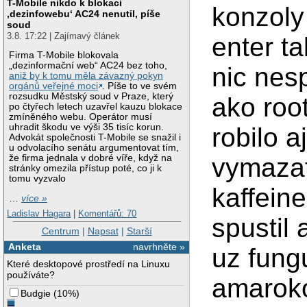
T-Mobile nikdo k blokaci
konzoly
‚dezinfowebu‘ AC24 nenutil, píše
soud
3.8. 17:22 | Zajímavý článek
enter ta
Firma T-Mobile blokovala
„dezinformační web“ AC24 bez toho,
nic nesp
aniž by k tomu měla závazný pokyn
orgánů veřejné moci
. Píše to ve svém
rozsudku Městský soud v Praze, který
ako root
po čtyřech letech uzavřel kauzu blokace
zmíněného webu. Operátor musí
uhradit škodu ve výši 35 tisíc korun.
robilo 
Advokát společnosti T-Mobile se snažil i
u odvolacího senátu argumentovat tím,
vymazat
že firma jednala v dobré víře, když na
stránky omezila přístup poté, co ji k
tomu vyzvalo
kaffeine
…
více »
Ladislav Hagara
|
Komentářů: 70
spustil
Centrum
|
Napsat
|
Starší
Anketa
navrhněte »
uz fungu
Které desktopové prostředí na Linuxu
používáte?
amaroko
Budgie
(
10%
)