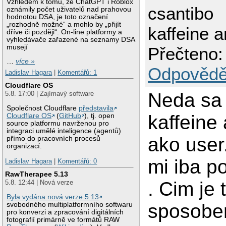
Vzhledem k tomu, že ChatGPT i Roblox
csantibo
oznámily počet uživatelů nad prahovou
hodnotou DSA, je toto označení
„rozhodně možné“ a mohlo by „přijít
kaffeine 
dříve či později“. On-line platformy a
vyhledávače zařazené na seznamy DSA
musejí
Přečteno:
…
více »
Odpovědě
Ladislav Hagara
|
Komentářů: 1
Cloudflare OS
Neda sa 
5.8. 17:00 | Zajímavý software
Společnost Cloudflare
představila
kaffeine
Cloudflare OS
(
GitHub
), tj. open
source platformu navrženou pro
integraci umělé inteligence (agentů)
ako user
přímo do pracovních procesů
organizací.
mi iba p
Ladislav Hagara
|
Komentářů: 0
RawTherapee 5.13
. Cim je 
5.8. 12:44 | Nová verze
Byla vydána nová verze 5.13
sposobe
svobodného multiplatformního softwaru
pro konverzi a zpracování digitálních
fotografií primárně ve formátů RAW