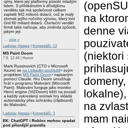
újmy, které její platformy působí mladým
(openSU
lidem. S přihlédnutím k dřívějšímu
verdiktu tak má společnost celkem
na ktoro
zaplatit 942 milionů dolarů, což je malý
zlomek jejího ročního výnosu, který loni
činil 60 miliard dolarů. Čtvrteční verdikt
denne vi
firmě také nařizuje, aby změnila způsob,
jakým její
pouzivat
…
více »
Ladislav Hagara
|
Komentářů: 13
(niektori
MS Paint Doom
7.8. 12:44 | Humor
prihlasu
Mark Russinovich (CTO v Microsoft
Azure) se
na LinkedIn pochlubil
svým
projektem
MS Paint Doom
napsaným
domeny, 
pomocí Claude. Hru Doom umožňuje
hrát v programu Malování (Microsoft
Paint). Malování funguje jako monitor.
lokalne)
Herní engine (ViZDoom) běží na pozadí
a každý vykreslený snímek hry vkládá
automaticky přes schránku (clipboard)
na zvlast
do Malování.
Ladislav Hagara
|
Komentářů: 3
mam nai
EK: ChatGPT i Roblox mohou spadat
pod přísnější pravidla