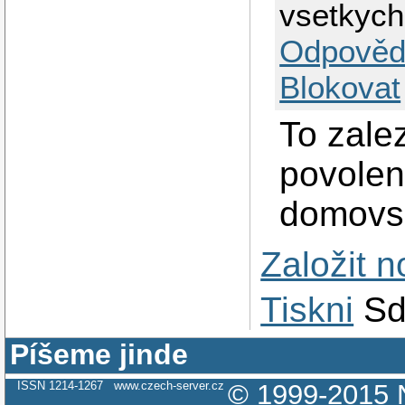
vsetkyc
Odpověd
Blokovat
To zalez
povolen
domovs
Založit 
Tiskni
Sd
Píšeme jinde
ISSN 1214-1267
www.czech-server.cz
© 1999-2015