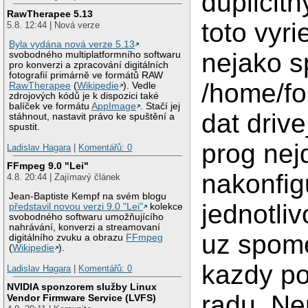
duplicitn
RawTherapee 5.13
toto vyr
5.8. 12:44 | Nová verze
Byla vydána nová verze 5.13
nejako s
svobodného multiplatformního softwaru
pro konverzi a zpracování digitálních
fotografií primárně ve formátů RAW
/home/fo
RawTherapee
(
Wikipedie
). Vedle
zdrojových kódů je k dispozici také
balíček ve formátu
AppImage
. Stačí jej
dat driv
stáhnout, nastavit právo ke spuštění a
spustit.
prog nejd
Ladislav Hagara
|
Komentářů: 0
FFmpeg 9.0 "Lei"
nakonfig
4.8. 20:44 | Zajímavý článek
Jean-Baptiste Kempf na svém blogu
jednotli
představil novou verzi 9.0 "Lei"
kolekce
svobodného softwaru umožňujícího
nahrávání, konverzi a streamovaní
uz spome
digitálního zvuku a obrazu
FFmpeg
(
Wikipedie
).
kazdy po
Ladislav Hagara
|
Komentářů: 0
NVIDIA sponzorem služby Linux
radu. Ne
Vendor Firmware Service (LVFS)