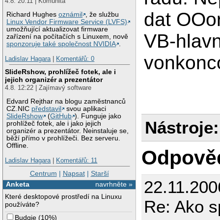
4.8. 20:11 | Komunita
dat OOor
Richard Hughes
oznámil
, že službu
Linux Vendor Firmware Service (LVFS)
umožňující aktualizovat firmware
VB-hlavn
zařízení na počítačích s Linuxem, nově
sponzoruje také společnost NVIDIA
.
vonkonco
Ladislav Hagara
|
Komentářů: 0
SlideRshow, prohlížeč fotek, ale i
jejich organizér a prezentátor
4.8. 12:22 | Zajímavý software
Edvard Rejthar na blogu zaměstnanců
CZ.NIC
představil
svou aplikaci
SlideRshow
(
GitHub
). Funguje jako
Nástroje:
prohlížeč fotek, ale i jako jejich
organizér a prezentátor. Neinstaluje se,
běží přímo v prohlížeči. Bez serveru.
Offline.
Odpově
Ladislav Hagara
|
Komentářů: 11
Centrum
|
Napsat
|
Starší
22.11.200
Anketa
navrhněte »
Které desktopové prostředí na Linuxu
Re: Ako s
používáte?
Budgie
(
10%
)