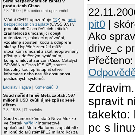
Série bezpečnostních záplat v
produktech Cisco
22.11.200
7.8. 16:00 | Bezpečnostní upozornění
Vládní CERT upozorňuje (
𝕏
) na
sérii
pit0
| skór
bezpečnostních záplat
(CVSS 9.9) v
produktech Cisco řešících kritické
Ako sprav
zranitelnosti umožňující obejití
autentizace, eskalaci oprávnění,
vzdálené spuštění kódu a odepření
drive_c p
služby. Úspěšné zneužití může
útočníkům umožnit získat neoprávněný
přístup k dotčeným systémům,
Přečteno:
kompromitovat zařízení Cisco Catalyst
SD-WAN a Cisco IOS XE, spustit
Odpovědě
libovolný kód, zpřístupnit citlivé
informace nebo narušit dostupnost
postižených systémů.
Zdravim
Ladislav Hagara
|
Komentářů: 3
Soud nařídil firmě Meta zaplatit 567
spravit n
milionů USD kvůli újmě způsobené
dětem
7.8. 15:33 | IT novinky
takekto:
Soud v americkém státě Nové Mexiko
ve čtvrtek
nařídil
internetové
pc s lin
společnosti Meta Platforms zaplatit 567
milionů dolarů (téměř 12 miliard Kč) za