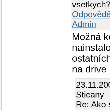
vsetkych
Odpovědě
Admin
Možná ke
nainstal
ostatníc
na drive
23.11.20
Sticany
Re: Ako 