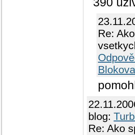
390 uzi
23.11.2
Re: Ako
vsetkyc
Odpově
Blokova
pomohl
22.11.200
blog:
Tur
Re: Ako s