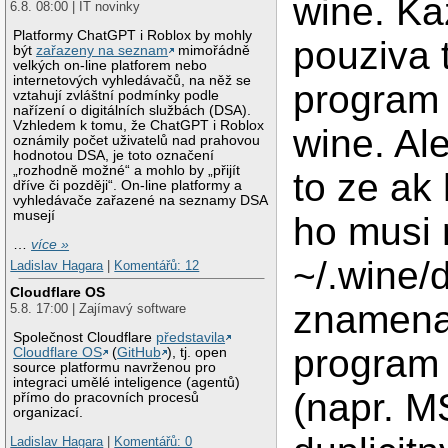
wine. Ka
6.8. 08:00 | IT novinky
Platformy ChatGPT i Roblox by mohly
pouziva t
být
zařazeny na seznam
mimořádně
velkých on-line platforem nebo
internetových vyhledávačů, na něž se
program
vztahují zvláštní podmínky podle
nařízení o digitálních službách (DSA).
Vzhledem k tomu, že ChatGPT i Roblox
wine. Al
oznámily počet uživatelů nad prahovou
hodnotou DSA, je toto označení
„rozhodně možné“ a mohlo by „přijít
to ze ak
dříve či později“. On-line platformy a
vyhledávače zařazené na seznamy DSA
musejí
ho musi 
…
více »
~/.wine/
Ladislav Hagara
|
Komentářů: 12
Cloudflare OS
znamena
5.8. 17:00 | Zajímavý software
Společnost Cloudflare
představila
program
Cloudflare OS
(
GitHub
), tj. open
source platformu navrženou pro
integraci umělé inteligence (agentů)
(napr. M
přímo do pracovních procesů
organizací.
Ladislav Hagara
|
Komentářů: 0