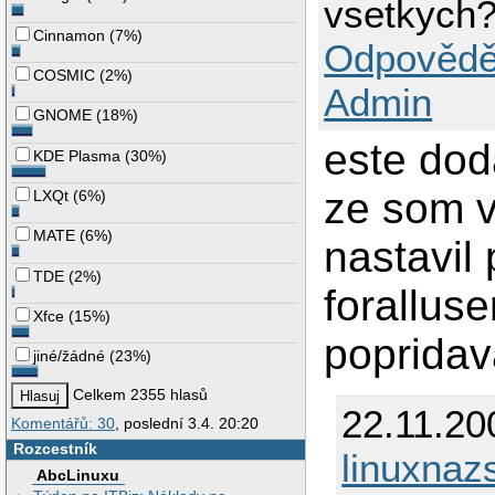
vsetkych
Cinnamon
(
7%
)
Odpovědě
COSMIC
(
2%
)
Admin
GNOME
(
18%
)
este dod
KDE Plasma
(
30%
)
ze som v
LXQt
(
6%
)
MATE
(
6%
)
nastavil
TDE
(
2%
)
forallus
Xfce
(
15%
)
popridav
jiné/žádné
(
23%
)
Celkem 2355 hlasů
22.11.20
Komentářů: 30
, poslední 3.4. 20:20
Rozcestník
linuxnaz
AbcLinuxu