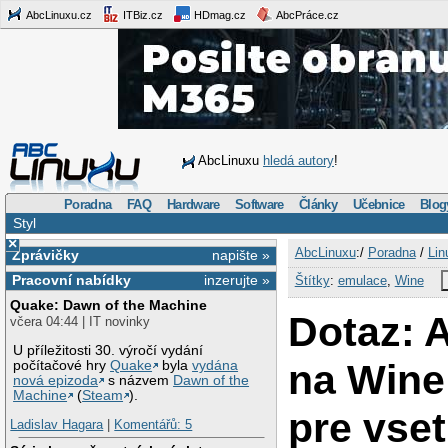
AbcLinuxu.cz
ITBiz.cz
HDmag.cz
AbcPráce.cz
AbcLinuxu
hledá autory
!
Poradna
FAQ
Hardware
Software
Články
Učebnice
Blog
Styl
×
AbcLinuxu
:/
Poradna
/
Lin
Zprávičky
napište »
Pracovní nabídky
inzerujte »
Štítky
:
emulace
,
Wine
Quake: Dawn of the Machine
Dotaz: 
včera 04:44 | IT novinky
U příležitosti 30. výročí vydání
na Wine 
počítačové hry
Quake
byla
vydána
nová epizoda
s názvem
Dawn of the
Machine
(
Steam
).
pre vse
Ladislav Hagara
|
Komentářů: 5