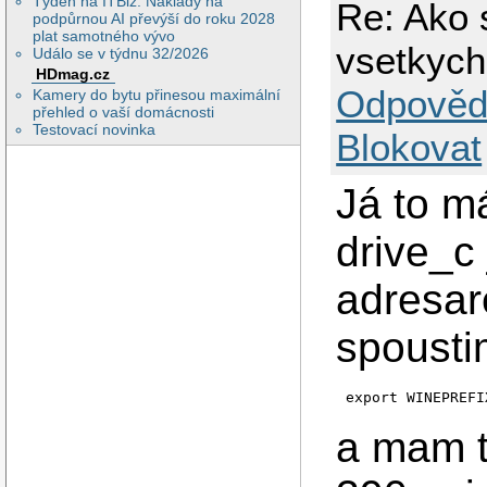
Týden na ITBiz: Náklady na
Re: Ako 
podpůrnou AI převýší do roku 2028
plat samotného vývo
vsetkyc
Událo se v týdnu 32/2026
HDmag.cz
Odpověd
Kamery do bytu přinesou maximální
přehled o vaší domácnosti
Testovací novinka
Blokovat
Já to m
drive_c
adresar
spousti
export WINEPREFI
a mam t