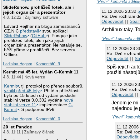
"První" komunita sdílejí
SlideRshow, prohlížeč fotek, ale i
11.12.2006 23:32
jejich organizér a prezentátor
Re: Dvě rozhraní do
4.8. 12:22 | Zajímavý software
Odpovědět
| |
Sbali
Edvard Rejthar na blogu zaměstnanců
Archlinux taky. T
CZ.NIC
představil
svou aplikaci
SlideRshow
(
GitHub
). Funguje jako
"První" komunita sdíl
prohlížeč fotek, ale i jako jejich
organizér a prezentátor. Neinstaluje se,
11.12.2006 23:
běží přímo v prohlížeči. Bez serveru.
Re: Dvě rozhraní
Offline.
Odpovědět
| |
Sb
Ladislav Hagara
|
Komentářů: 9
Spíš jejich aut
Kermit má 45 let. Vydán C-Kermit 11
použití nástro
4.8. 11:44 | Nová verze
11.12.2006 2
Kermit
, tj. protokol pro přenos souborů,
Re: Dvě rozhra
vznikl před 45 lety
. Při této příležitosti
Odpovědět
| |
byla po 15 letech od vydání poslední
stabilní verze 9.0.302 vydána
nová
Jenom je mi 
stabilní verze 11
implementace
C-
najednou je
Kermit
. S podporou IPv6.
"První" komunit
Ladislav Hagara
|
Komentářů: 0
20 let Pandoc
11.12.2006
Re: Dvě roz
4.8. 11:11 | Zajímavý článek
Odpovědět