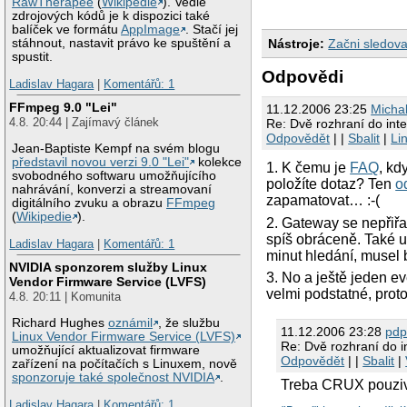
RawTherapee
(
Wikipedie
). Vedle
zdrojových kódů je k dispozici také
balíček ve formátu
AppImage
. Stačí jej
Nástroje:
Začni sledova
stáhnout, nastavit právo ke spuštění a
spustit.
Odpovědi
Ladislav Hagara
|
Komentářů: 1
FFmpeg 9.0 "Lei"
11.12.2006 23:25
Micha
4.8. 20:44 | Zajímavý článek
Re: Dvě rozhraní do inte
Odpovědět
| |
Sbalit
|
Li
Jean-Baptiste Kempf na svém blogu
představil novou verzi 9.0 "Lei"
kolekce
1. K čemu je
FAQ
, kd
svobodného softwaru umožňujícího
položíte dotaz? Ten
o
nahrávání, konverzi a streamovaní
zapamatovat… :-(
digitálního zvuku a obrazu
FFmpeg
(
Wikipedie
).
2. Gateway se nepřiřaz
spíš obráceně. Také u
Ladislav Hagara
|
Komentářů: 1
minut hledání, musel 
NVIDIA sponzorem služby Linux
3. No a ještě jeden e
Vendor Firmware Service (LVFS)
velmi podstatné, prot
4.8. 20:11 | Komunita
Richard Hughes
oznámil
, že službu
11.12.2006 23:28
pd
Linux Vendor Firmware Service (LVFS)
Re: Dvě rozhraní do i
umožňující aktualizovat firmware
Odpovědět
| |
Sbalit
|
zařízení na počítačích s Linuxem, nově
sponzoruje také společnost NVIDIA
.
Treba CRUX pouziv
Ladislav Hagara
|
Komentářů: 1