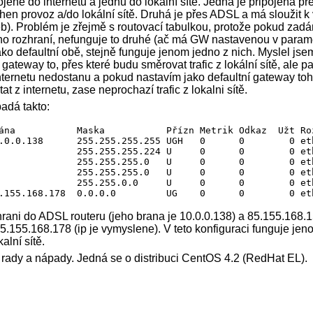
ené do internetu a jednu do lokální sítě. Jedna je připojena pře
hen provoz a/do lokální sítě. Druhá je přes ADSL a má sloužit k
eb). Problém je zřejmě s routovací tabulkou, protože pokud za
ho rozhraní, nefunguje to druhé (ač má GW nastavenou v parame
 defaultní obě, stejně funguje jenom jedno z nich. Myslel jse
í gateway to, přes které budu směrovat trafic z lokální sítě, ale 
internetu nedostanu a pokud nastavím jako defaultní gateway toh
t z internetu, zase neprochazí trafic z lokalni sítě.
adá takto:
ána           Maska           Přízn Metrik Odkaz  Užt Roz
.0.0.138      255.255.255.255 UGH   0      0        0 eth
              255.255.255.224 U     0      0        0 eth
              255.255.255.0   U     0      0        0 eth
              255.255.255.0   U     0      0        0 eth
              255.255.0.0     U     0      0        0 eth
.155.168.178  0.0.0.0         UG    0      0        0 et
zhrani do ADSL routeru (jeho brana je 10.0.0.138) a 85.155.168.1
85.155.168.178 (ip je vymyslene). V teto konfiguraci funguje jeno
kalní sítě.
rady a nápady. Jedná se o distribuci CentOS 4.2 (RedHat EL).