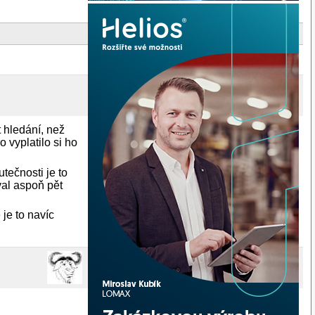
 hledání, než
 vyplatilo si ho
tečnosti je to
val aspoň pět
 je to navíc