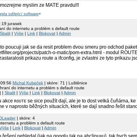
samozrejme myslim ze MATE pravdu!!!
ita sdílející software
:19 jurasek
ní do internetu a problém s default route
Sbalit
|
Výše
|
Link
|
Blokovat
|
Admin
mto poucuji jak se da resit problem dvou smeru pro odchod pake
etfilter.org/projects/patch-o-matic/pom-extra.html - modul ROUT
zastaralosti prikazu route a ifconfig, je zvlastni ze tyto prikazu 
m
 09:56
Michal Kubeček
| skóre: 71 | Luštěnice
hraní do internetu a problém s default route
| |
Sbalit
|
Výše
|
Link
|
Blokovat
|
Admin
u akce
se sice použít dají, ale je to dost velká čuňárna, ke 
ROUTE
e v naprosto běžných situacích, které se dají snadno řešit stan
DLeader
| skóre: 4
nternetu a problém s default route
Výše
|
Link
|
Blokovat
|
Admin
o řešení nehledal (jak na googlu tak na abclinuxu), tak bych se