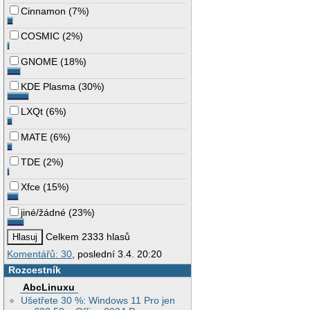
Cinnamon
(
7%
)
COSMIC
(
2%
)
GNOME
(
18%
)
KDE Plasma
(
30%
)
LXQt
(
6%
)
MATE
(
6%
)
TDE
(
2%
)
Xfce
(
15%
)
jiné/žádné
(
23%
)
Celkem 2333 hlasů
Komentářů: 30
, poslední 3.4. 20:20
Rozcestník
AbcLinuxu
Ušetřete 30 %: Windows 11 Pro jen