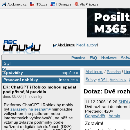
AbcLinuxu.cz
ITBiz.cz
HDmag.cz
AbcPráce.cz
AbcLinuxu
hledá autory
!
Poradna
FAQ
Hardware
Softw
Styl
×
AbcLinuxu
:/
Poradna
/
Lin
Zprávičky
napište »
Pracovní nabídky
inzerujte »
Štítky
:
ADSL
,
ArchLinux
,
EK: ChatGPT i Roblox mohou spadat
Dotaz: Dvě rozh
pod přísnější pravidla
dnes 08:00 | IT novinky
11.12.2006 16:26
SHDL
Platformy ChatGPT i Roblox by mohly
Dvě rozhraní do internet
být
zařazeny na seznam
mimořádně
Přečteno: 420×
velkých on-line platforem nebo
Odpovědět
|
Admin
internetových vyhledávačů, na něž se
vztahují zvláštní podmínky podle
Zdravím!
nařízení o digitálních službách (DSA).