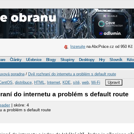
Inzerujte
na AbcPráce.cz od 950 Kč
are
Články
Učebnice
Blogy
Skupiny
Desktopy
Hry
Slovník
Kdo
uxová poradna
/
Dvě rozhraní do internetu a problém s default route
CentOS
,
distribuce
,
HTML
,
Internet
,
KDE
,
sítě
,
web
,
Wi-Fi
Upravit
raní do internetu a problém s default route
eader
| skóre: 4
u a problém s default route