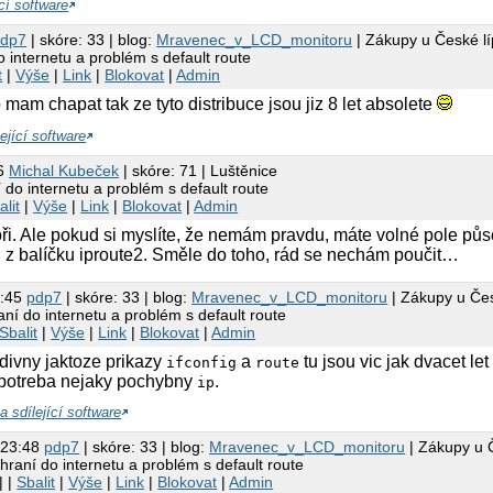
cí software
pdp7
| skóre: 33 | blog:
Mravenec_v_LCD_monitoru
| Zákupy u České lí
 internetu a problém s default route
t
|
Výše
|
Link
|
Blokovat
|
Admin
o mam chapat tak ze tyto distribuce jsou jiz 8 let absolete
ející software
36
Michal Kubeček
| skóre: 71 | Luštěnice
 do internetu a problém s default route
alit
|
Výše
|
Link
|
Blokovat
|
Admin
oři. Ale pokud si myslíte, že nemám pravdu, máte volné pole půso
jů z balíčku iproute2. Směle do toho, rád se nechám poučit…
3:45
pdp7
| skóre: 33 | blog:
Mravenec_v_LCD_monitoru
| Zákupy u Čes
ní do internetu a problém s default route
Sbalit
|
Výše
|
Link
|
Blokovat
|
Admin
divny jaktoze prikazy
a
tu jsou vic jak dvacet let
ifconfig
route
 potreba nejaky pochybny
.
ip
a sdílející software
 23:48
pdp7
| skóre: 33 | blog:
Mravenec_v_LCD_monitoru
| Zákupy u 
hraní do internetu a problém s default route
| |
Sbalit
|
Výše
|
Link
|
Blokovat
|
Admin