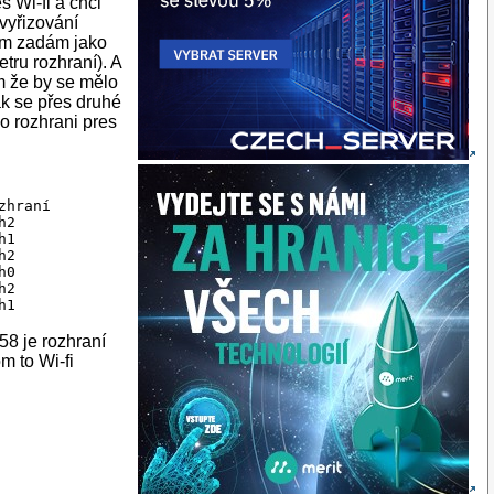
s Wi-fi a chci
 vyřizování
dám zadám jako
tru rozhraní). A
m že by se mělo
pak se přes druhé
o rozhrani pres
hraní

2

1

2

0

2

h1
58 je rozhraní
m to Wi-fi