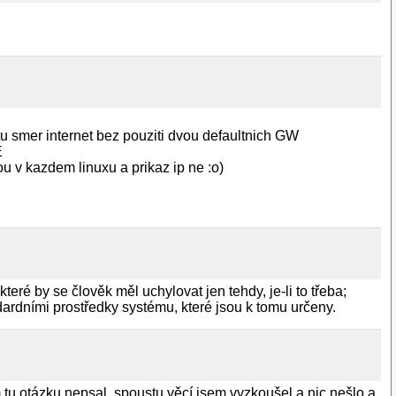
tu smer internet bez pouziti dvou defaultnich GW
E
jsou v kazdem linuxu a prikaz ip ne :o)
které by se člověk měl uchylovat jen tehdy, je-li to třeba;
dardními prostředky systému, které jsou k tomu určeny.
m tu otázku nepsal, spoustu věcí jsem vyzkoušel a nic nešlo a