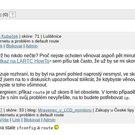
t
(0)
?
l Kubeček
| skóre: 71 | Luštěnice
rnetu a problém s default route
nk
|
Blokovat
|
Admin
yž ho nikdo nečte? Proč nejste ochoten věnovat aspoň pět minut
dkaz na LARTC HowTo
sem píšu tak často, že už by se mi skoro
uje rozhraní, to by byl na první pohled naprostý nesmysl, ve sku
ž jsem na to v diskusích upozorňoval tolikrát, že kdybyste věno
byste si toho všimnout.
vergreen: příkaz
je už skoro 8 let obsolete. V tomto případě
route
ože s ním svůj problém nevyřešíte, na to budete potřebovat
.
ip
p7
| skóre: 33 | blog:
Mravenec_v_LCD_monitoru
| Zákupy u České lípy
nternetu a problém s default route
Výše
|
Link
|
Blokovat
|
Admin
a stale
a
ifconfig
route