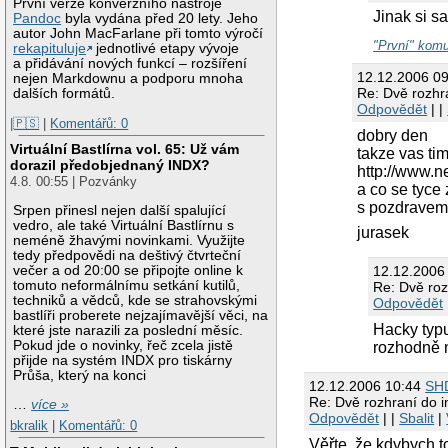
První verze konverzního nástroje
Jinak si 
Pandoc
byla vydána před 20 lety. Jeho
autor John MacFarlane při tomto výročí
"První" komun
rekapituluje
jednotlivé etapy vývoje
a přidávání nových funkcí – rozšíření
12.12.2006 09
nejen Markdownu a podporu mnoha
Re: Dvě rozhra
dalších formátů.
Odpovědět
| |
|🇵🇸
|
Komentářů: 0
dobry den
Virtuální Bastlírna vol. 65: Už vám
takze vas ti
dorazil předobjednaný INDX?
http://www.n
4.8. 00:55 | Pozvánky
a co se tyce 
s pozdrave
Srpen přinesl nejen další spalující
vedro, ale také Virtuální Bastlírnu s
jurasek
neméně žhavými novinkami. Využijte
tedy předpovědi na deštivý čtvrteční
12.12.2006
večer a od 20:00 se připojte online k
tomuto neformálnímu setkání kutilů,
Re: Dvě roz
techniků a vědců, kde se strahovskými
Odpovědět
bastlíři proberete nejzajímavější věci, na
Hacky typ
které jste narazili za poslední měsíc.
Pokud jde o novinky, řeč zcela jistě
rozhodně n
přijde na systém INDX pro tiskárny
Průša, který na konci
12.12.2006 10:44
SH
Re: Dvě rozhraní do i
…
více »
Odpovědět
| |
Sbalit
|
bkralik
|
Komentářů: 0
Věřte, že kdybych t