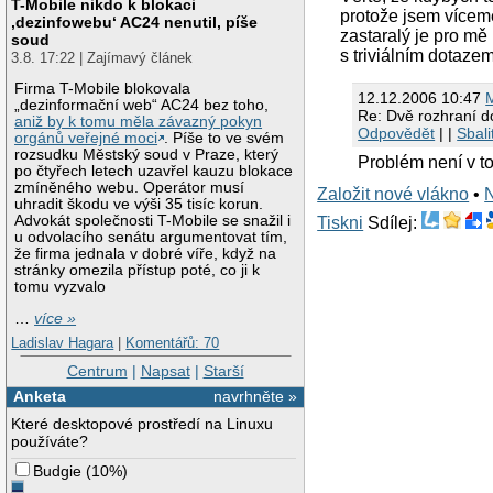
T-Mobile nikdo k blokaci
protože jsem vícemé
‚dezinfowebu‘ AC24 nenutil, píše
zastaralý je pro mě
soud
s triviálním dotazem
3.8. 17:22 | Zajímavý článek
Firma T-Mobile blokovala
12.12.2006 10:47
„dezinformační web“ AC24 bez toho,
Re: Dvě rozhraní do
aniž by k tomu měla závazný pokyn
Odpovědět
| |
Sbali
orgánů veřejné moci
. Píše to ve svém
rozsudku Městský soud v Praze, který
Problém není v to
po čtyřech letech uzavřel kauzu blokace
zmíněného webu. Operátor musí
Založit nové vlákno
•
uhradit škodu ve výši 35 tisíc korun.
Advokát společnosti T-Mobile se snažil i
Tiskni
Sdílej:
u odvolacího senátu argumentovat tím,
že firma jednala v dobré víře, když na
stránky omezila přístup poté, co ji k
tomu vyzvalo
…
více »
Ladislav Hagara
|
Komentářů: 70
Centrum
|
Napsat
|
Starší
Anketa
navrhněte »
Které desktopové prostředí na Linuxu
používáte?
Budgie
(
10%
)