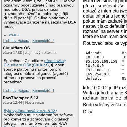
Mám dvě síťovky připoj
Vzhledem k tomu, že ChatGPT i Roblox
oznámily počet uživatelů nad prahovou
přes ní směřovat všec
hodnotou DSA, je toto označení
dotazů z internetu (w
„rozhodně možné“ a mohlo by „přijít
defaultní bránu jedno
dříve či později“. On-line platformy a
pokud mám zadané jako
vyhledávače zařazené na seznamy DSA
nastavit jako defaultn
musejí
rozhraní na server z 
…
více »
ktere se tam mam dosta
Ladislav Hagara
|
Komentářů: 2
Routovací tabulka vyp
Cloudflare OS
včera 17:00 | Zajímavý software
Adresát         Br
10.0.0.0        10
Společnost Cloudflare
představila
85.155.168.158  * 
Cloudflare OS
(
GitHub
), tj. open
10.0.0.0        * 
source platformu navrženou pro
192.168.1.0     * 
integraci umělé inteligence (agentů)
169.254.0.0     * 
přímo do pracovních procesů
default         85
organizací.
kde 10.0.0.2 je IP ro
Ladislav Hagara
|
Komentářů: 1
Wi-fi a jeho brána je 
rozhraní pro trafic z lo
RawTherapee 5.13
včera 12:44 | Nová verze
Budu vděčný veškeré 
Byla vydána nová verze 5.13
Díky
svobodného multiplatformního softwaru
pro konverzi a zpracování digitálních
fotografií primárně ve formátů RAW