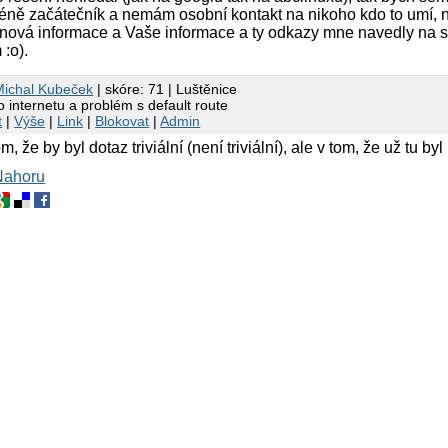
ně začátečník a nemám osobní kontakt na nikoho kdo to umí, nev
 nová informace a Vaše informace a ty odkazy mne navedly na s
 :o).
Michal Kubeček
| skóre: 71 | Luštěnice
 internetu a problém s default route
t
|
Výše
|
Link
|
Blokovat
|
Admin
m, že by byl dotaz triviální (není triviální), ale v tom, že už t
Nahoru