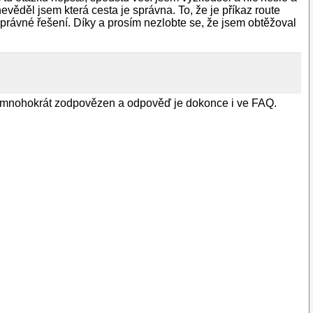
ěděl jsem která cesta je správna. To, že je příkaz route
právné řešení. Díky a prosím nezlobte se, že jsem obtěžoval
u byl mnohokrát zodpovězen a odpověď je dokonce i ve FAQ.