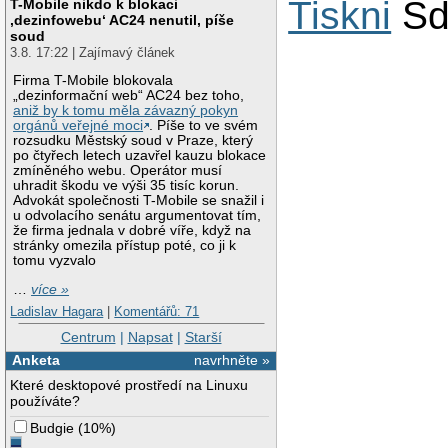
Tiskni
Sd
T-Mobile nikdo k blokaci
‚dezinfowebu‘ AC24 nenutil, píše
soud
3.8. 17:22 | Zajímavý článek
Firma T-Mobile blokovala
„dezinformační web“ AC24 bez toho,
aniž by k tomu měla závazný pokyn
orgánů veřejné moci
. Píše to ve svém
rozsudku Městský soud v Praze, který
po čtyřech letech uzavřel kauzu blokace
zmíněného webu. Operátor musí
uhradit škodu ve výši 35 tisíc korun.
Advokát společnosti T-Mobile se snažil i
u odvolacího senátu argumentovat tím,
že firma jednala v dobré víře, když na
stránky omezila přístup poté, co ji k
tomu vyzvalo
…
více »
Ladislav Hagara
|
Komentářů: 71
Centrum
|
Napsat
|
Starší
Anketa
navrhněte »
Které desktopové prostředí na Linuxu
používáte?
Budgie
(
10%
)