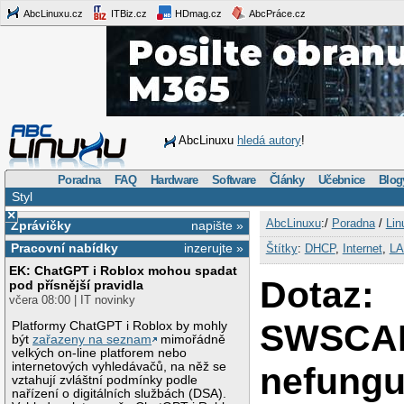
AbcLinuxu.cz
ITBiz.cz
HDmag.cz
AbcPráce.cz
AbcLinuxu
hledá autory
!
Poradna
FAQ
Hardware
Software
Články
Učebnice
Blog
Styl
×
AbcLinuxu
:/
Poradna
/
Lin
Zprávičky
napište »
Pracovní nabídky
inzerujte »
Štítky
:
DHCP
,
Internet
,
L
EK: ChatGPT i Roblox mohou spadat
Dotaz:
pod přísnější pravidla
včera 08:00 | IT novinky
SWSCA
Platformy ChatGPT i Roblox by mohly
být
zařazeny na seznam
mimořádně
velkých on-line platforem nebo
internetových vyhledávačů, na něž se
nefungu
vztahují zvláštní podmínky podle
nařízení o digitálních službách (DSA).