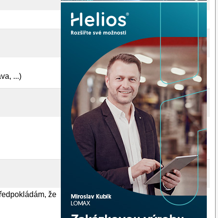
a, ...)
předpokládám, že