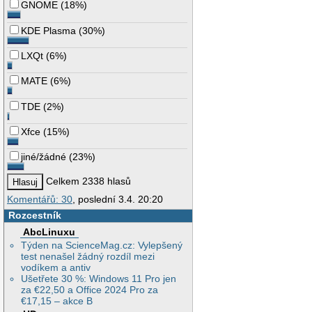
GNOME
(
18%
)
KDE Plasma
(
30%
)
LXQt
(
6%
)
MATE
(
6%
)
TDE
(
2%
)
Xfce
(
15%
)
jiné/žádné
(
23%
)
Celkem 2338 hlasů
Komentářů: 30
, poslední 3.4. 20:20
Rozcestník
AbcLinuxu
Týden na ScienceMag.cz: Vylepšený
test nenašel žádný rozdíl mezi
vodíkem a antiv
Ušetřete 30 %: Windows 11 Pro jen
za €22,50 a Office 2024 Pro za
€17,15 – akce B