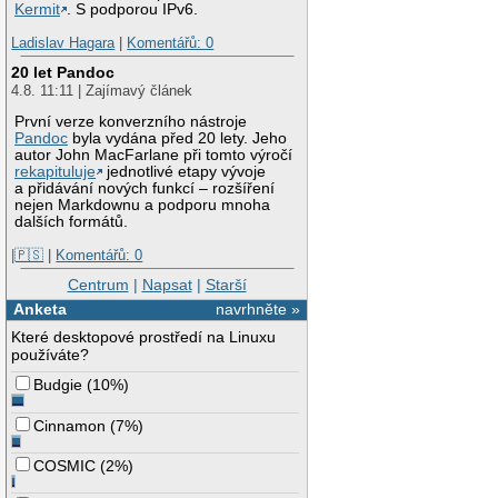
Kermit
. S podporou IPv6.
Ladislav Hagara
|
Komentářů: 0
20 let Pandoc
4.8. 11:11 | Zajímavý článek
První verze konverzního nástroje
Pandoc
byla vydána před 20 lety. Jeho
autor John MacFarlane při tomto výročí
rekapituluje
jednotlivé etapy vývoje
a přidávání nových funkcí – rozšíření
nejen Markdownu a podporu mnoha
dalších formátů.
|🇵🇸
|
Komentářů: 0
Centrum
|
Napsat
|
Starší
Anketa
navrhněte »
Které desktopové prostředí na Linuxu
používáte?
Budgie
(
10%
)
Cinnamon
(
7%
)
COSMIC
(
2%
)