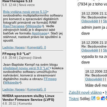
RawTherapee 5.13
(7934 je z toho v
5.8. 12:44 | Nová verze
Byla vydána nová verze 5.13
18.12.2006 21:1
svobodného multiplatformního softwaru
Re: Bezduvodne 
pro konverzi a zpracování digitálních
Odpovědět
| |
Sb
fotografií primárně ve formátů RAW
RawTherapee
(
Wikipedie
). Vedle
admin jsem ja a 
zdrojových kódů je k dispozici také
dave
balíček ve formátu
AppImage
. Stačí jej
stáhnout, nastavit právo ke spuštění a
spustit.
18.12.2006 21:1
Re: Bezduvodne 
Ladislav Hagara
|
Komentářů: 0
Odpovědět
| |
Sb
FFmpeg 9.0 "Lei"
vypada to na zon
4.8. 20:44 | Zajímavý článek
dave
Jean-Baptiste Kempf na svém blogu
představil novou verzi 9.0 "Lei"
kolekce
18.12.2006 2
svobodného softwaru umožňujícího
Re: Bezduvodn
nahrávání, konverzi a streamovaní
digitálního zvuku a obrazu
FFmpeg
Odpovědět
| |
(
Wikipedie
).
Máte dvě mož
Ladislav Hagara
|
Komentářů: 0
Založit nové vlákno
•
NVIDIA sponzorem služby Linux
Tiskni
Sdílej:
Vendor Firmware Service (LVFS)
4.8. 20:11 | Komunita