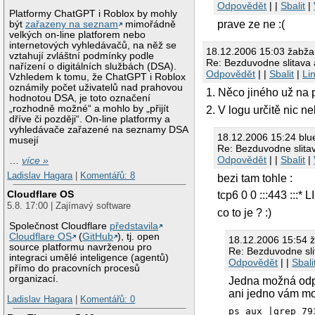
Odpovědět
| |
Sbalit
|
Platformy ChatGPT i Roblox by mohly
prave ze ne :(
být
zařazeny na seznam
mimořádně
velkých on-line platforem nebo
internetových vyhledávačů, na něž se
18.12.2006 15:03 žabža
vztahují zvláštní podmínky podle
Re: Bezduvodne slitava
nařízení o digitálních službách (DSA).
Odpovědět
| |
Sbalit
|
Li
Vzhledem k tomu, že ChatGPT i Roblox
oznámily počet uživatelů nad prahovou
1. Něco jiného už na p
hodnotou DSA, je toto označení
„rozhodně možné“ a mohlo by „přijít
2. V logu určitě nic n
dříve či později“. On-line platformy a
vyhledávače zařazené na seznamy DSA
18.12.2006 15:24 bl
musejí
Re: Bezduvodne slita
Odpovědět
| |
Sbalit
|
…
více »
Ladislav Hagara
|
Komentářů: 8
bezi tam tohle :
Cloudflare OS
tcp6 0 0 :::443 :::*
5.8. 17:00 | Zajímavý software
co to je ? :)
Společnost Cloudflare
představila
Cloudflare OS
(
GitHub
), tj. open
18.12.2006 15:54 
source platformu navrženou pro
Re: Bezduvodne sli
integraci umělé inteligence (agentů)
Odpovědět
| |
Sbali
přímo do pracovních procesů
organizací.
Jedna možná odpo
ani jedno vám mo
Ladislav Hagara
|
Komentářů: 0
ps aux |grep 79