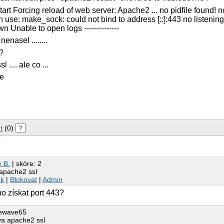
estart Forcing reload of web server: Apache2 ... no pidfile found! 
 use: make_sock: could not bind to address [::]:443 no listenin
n Unable to open logs --------------
enasel ........
 ?
 .... ale co ...
ve
t
(0)
?
v B.
| skóre: 2
 apache2 ssl
nk
|
Blokovat
|
Admin
o získat port 443?
uewave65
va apache2 ssl