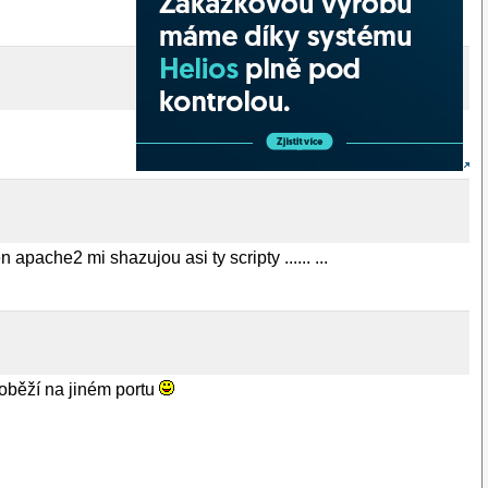
 apache2 mi shazujou asi ty scripty ...... ...
poběží na jiném portu