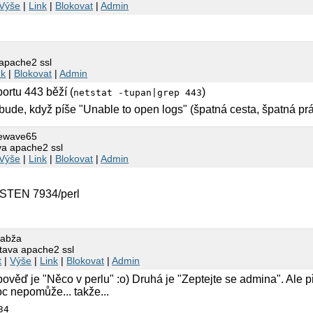
Výše
|
Link
|
Blokovat
|
Admin
 apache2 ssl
nk
|
Blokovat
|
Admin
ortu 443 běží (
)
netstat -tupan|grep 443
ebude, když píše "Unable to open logs" (špatná cesta, špatná práv
uewave65
va apache2 ssl
Výše
|
Link
|
Blokovat
|
Admin
 LISTEN 7934/perl
žabža
tava apache2 ssl
t
|
Výše
|
Link
|
Blokovat
|
Admin
věď je "Něco v perlu" :o) Druhá je "Zeptejte se admina". Ale 
c nepomůže... takže...
34