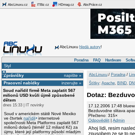
AbcLinuxu.cz
ITBiz.cz
HDmag.cz
AbcPráce.cz
AbcLinuxu
hledá autory
!
Poradna
FAQ
Hardware
Softw
Styl
×
AbcLinuxu
:/
Poradna
/
Lin
Zprávičky
napište »
Pracovní nabídky
inzerujte »
Štítky
:
Apache
,
BIND
,
DN
Soud nařídil firmě Meta zaplatit 567
Dotaz: Bezduvo
milionů USD kvůli újmě způsobené
dětem
dnes 15:33 | IT novinky
17.12.2006 17:48 blue
Bezduvodne slitava apa
Soud v americkém státě Nové Mexiko
Přečteno: 315×
ve čtvrtek
nařídil
internetové
Odpovědět
|
Admin
společnosti Meta Platforms zaplatit 567
milionů dolarů (téměř 12 miliard Kč) za
Ahoj lidi, resim nasl
újmy, které její platformy působí mladým
zpusobem ze se to ned