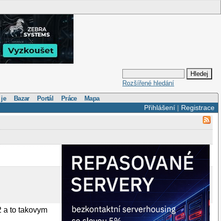
Rozšířené hledání
 je
Bazar
Portál
Práce
Mapa
Přihlášení
|
Registrace
2 a to takovym