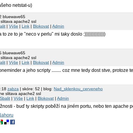
ašeho netstat-u)
2 bluewave65
slitava apache2 ssl
alit
|
Výše
|
Link
|
Blokovat
|
Admin
to ze to je "neco v perlu" mi taky doslo :))))))))))))))
5 bluewave65
slitava apache2 ssl
alit
|
Výše
|
Link
|
Blokovat
|
Admin
eminder a jeho scripty ........ coz mne tedy dost stve, protoze ten
2:18
zabza
| skóre: 52 | blog:
Nad_sklenkou_cerveneho
e slitava apache2 ssl
Sbalit
|
Výše
|
Link
|
Blokovat
|
Admin
nosti - buď ty skripty poběží na jiném portu, nebo ten apache 
Nahoru