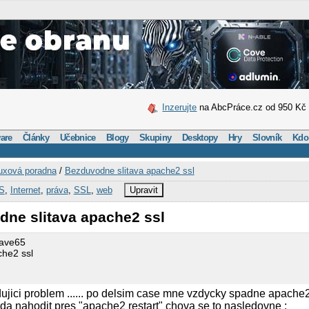
Inzerujte
na AbcPráce.cz od 950 Kč
are
Články
Učebnice
Blogy
Skupiny
Desktopy
Hry
Slovník
Kdo
uxová poradna
/
Bezduvodne slitava apache2 ssl
S
,
Internet
,
práva
,
SSL
,
web
Upravit
dne slitava apache2 ssl
wave65
che2 ssl
edujici problem ...... po delsim case mne vzdycky spadne apache
a nahodit pres "apache2 restart" chova se to nasledovne :