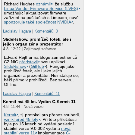
Richard Hughes
oznámil
, že službu
Linux Vendor Firmware Service (LVFS)
umožňující aktualizovat firmware
zařízení na počítačích s Linuxem, nově
sponzoruje také společnost NVIDIA
.
Ladislav Hagara
|
Komentářů: 0
SlideRshow, prohlížeč fotek, ale i
jejich organizér a prezentátor
4.8. 12:22 | Zajímavý software
Edvard Rejthar na blogu zaměstnanců
CZ.NIC
představil
svou aplikaci
SlideRshow
(
GitHub
). Funguje jako
prohlížeč fotek, ale i jako jejich
organizér a prezentátor. Neinstaluje se,
běží přímo v prohlížeči. Bez serveru.
Offline.
Ladislav Hagara
|
Komentářů: 11
Kermit má 45 let. Vydán C-Kermit 11
4.8. 11:44 | Nová verze
Kermit
, tj. protokol pro přenos souborů,
vznikl před 45 lety
. Při této příležitosti
byla po 15 letech od vydání poslední
stabilní verze 9.0.302 vydána
nová
stabilní verze 11
implementace
C-