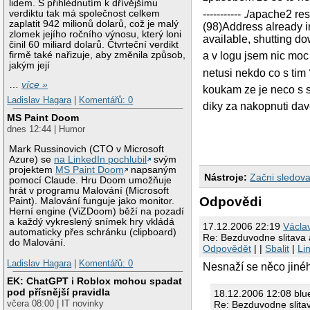
lidem. S přihlédnutím k dřívějšímu
verdiktu tak má společnost celkem
----------- ./apache2 r
zaplatit 942 milionů dolarů, což je malý
(98)Address already in
zlomek jejího ročního výnosu, který loni
available, shutting dow
činil 60 miliard dolarů. Čtvrteční verdikt
firmě také nařizuje, aby změnila způsob,
a v logu jsem nic moc n
jakým její
netusi nekdo co s tim
…
více »
koukam ze je neco s ssl
Ladislav Hagara
|
Komentářů: 0
diky za nakopnuti da
MS Paint Doom
dnes 12:44 | Humor
Mark Russinovich (CTO v Microsoft
Azure) se
na LinkedIn pochlubil
svým
projektem
MS Paint Doom
napsaným
Nástroje:
Začni sledova
pomocí Claude. Hru Doom umožňuje
hrát v programu Malování (Microsoft
Odpovědi
Paint). Malování funguje jako monitor.
Herní engine (ViZDoom) běží na pozadí
a každý vykreslený snímek hry vkládá
17.12.2006 22:19
Václa
automaticky přes schránku (clipboard)
Re: Bezduvodne slitava
do Malování.
Odpovědět
| |
Sbalit
|
Li
Ladislav Hagara
|
Komentářů: 0
Nesnaží se něco jinéh
EK: ChatGPT i Roblox mohou spadat
pod přísnější pravidla
18.12.2006 12:08 bl
včera 08:00 | IT novinky
Re: Bezduvodne slita