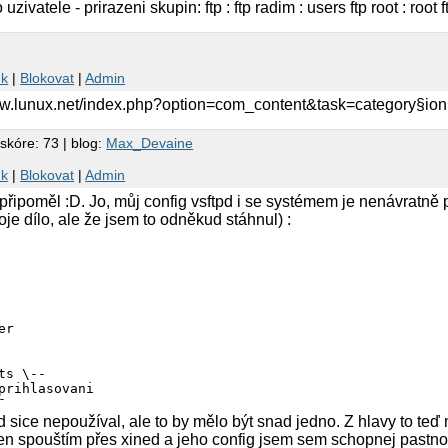
ivatele - prirazeni skupin: ftp : ftp radim : users ftp root : root f
nk
|
Blokovat
|
Admin
www.lunux.net/index.php?option=com_content&task=category§i
 skóre: 73 | blog:
Max_Devaine
nk
|
Blokovat
|
Admin
 připoměl :D. Jo, můj config vsftpd i se systémem je nenávratně 
oje dílo, ale že jsem to odněkud stáhnul) :
r

ts \--

prihlasovani



d sice nepoužíval, ale to by mělo být snad jedno. Z hlavy to teď
en spouštím přes xined a jeho config jsem sem schopnej pastno