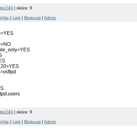
dim240
| skóre: 9
Výše
|
Link
|
Blokovat
|
Admin
le=YES
e=NO
ble_only=YES
S
YES
t_20=YES
=vsftpd
ES
ftpd.users
dim240
| skóre: 9
Výše
|
Link
|
Blokovat
|
Admin