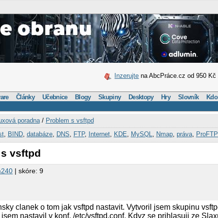
Inzerujte
na AbcPráce.cz od 950 Kč
are
Články
Učebnice
Blogy
Skupiny
Desktopy
Hry
Slovník
Kdo
uxová poradna
/
Problem s vsftpd
st
,
BIND
,
databáze
,
DNS
,
FTP
,
Internet
,
KDE
,
MySQL
,
Nmap
,
práva
,
ProFTP
s vsftpd
m240
| skóre: 9
sky clanek o tom jak vsftpd nastavit. Vytvoril jsem skupinu vsftp
 jsem nastavil v konf. /etc/vsftpd.conf. Kdyz se prihlasuji ze Slaxu