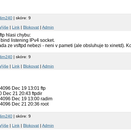
dim240
| skóre: 9
Výše
|
Link
|
Blokovat
|
Admin
ftp hlasi chybu:
 bind listening IPv4 socket.
 ze vsftpd nebezi - neni v pameti (ale obsluhuje to xinetd). Kdyz
dim240
| skóre: 9
Výše
|
Link
|
Blokovat
|
Admin
p 4096 Dec 19 13:01 ftp
t 0 Dec 21 20:43 ftpdir
tp 4096 Dec 19 13:00 radim
p 4096 Dec 21 20:36 root
dim240
| skóre: 9
Výše
|
Link
|
Blokovat
|
Admin