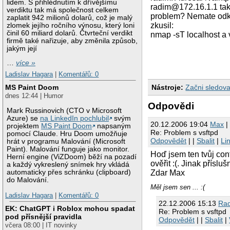
lidem. S přihlédnutím k dřívějšímu
radim@172.16.1.1 tak s
verdiktu tak má společnost celkem
problem? Nemate odkaz
zaplatit 942 milionů dolarů, což je malý
zkusil:
zlomek jejího ročního výnosu, který loni
činil 60 miliard dolarů. Čtvrteční verdikt
nmap -sT localhost a 
firmě také nařizuje, aby změnila způsob,
jakým její
…
více »
Ladislav Hagara
|
Komentářů: 0
Nástroje:
Začni sledova
MS Paint Doom
dnes 12:44 | Humor
Odpovědi
Mark Russinovich (CTO v Microsoft
Azure) se
na LinkedIn pochlubil
svým
20.12.2006 19:04
Max
|
projektem
MS Paint Doom
napsaným
Re: Problem s vsftpd
pomocí Claude. Hru Doom umožňuje
Odpovědět
| |
Sbalit
|
Li
hrát v programu Malování (Microsoft
Paint). Malování funguje jako monitor.
Hoď jsem ten tvůj con
Herní engine (ViZDoom) běží na pozadí
ověřit :(. Jinak přísl
a každý vykreslený snímek hry vkládá
Zdar Max
automaticky přes schránku (clipboard)
do Malování.
Měl jsem sen ... :(
Ladislav Hagara
|
Komentářů: 0
22.12.2006 15:13
Ra
EK: ChatGPT i Roblox mohou spadat
Re: Problem s vsftpd
pod přísnější pravidla
Odpovědět
| |
Sbalit
|
včera 08:00 | IT novinky