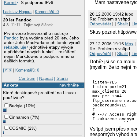
Mam nastavene tyto uz
Kermit
. S podporou IPv6.
Ladislav Hagara
|
Komentářů: 0
20.12.2006 19:42 lubo
Re: Problem s vsftpd
20 let Pandoc
Odpovědět
| |
Sbalit
|
Li
4.8. 11:11 | Zajímavý článek
Skus pozriet http://
První verze konverzního nástroje
Pandoc
byla vydána před 20 lety. Jeho
autor John MacFarlane při tomto výročí
27.12.2006 19:16
Max
|
rekapituluje
jednotlivé etapy vývoje
Re: Problem s vsftpd
a přidávání nových funkcí – rozšíření
Odpovědět
| |
Sbalit
|
Li
nejen Markdownu a podporu mnoha
dalších formátů.
Dobře jsi se na mailu
(myslím, že to nejni m
|🇵🇸
|
Komentářů: 0
Centrum
|
Napsat
|
Starší
listen=YES

Anketa
navrhněte »
listen_port=21

max_clients=20

Které desktopové prostředí na Linuxu
max_per_ip=4

používáte?
ftp_username=netuse
background=YES

Budgie
(
10%
)
#

# --// Access righ
Cinnamon
(
7%
)
# zakazeme anonym 
anonymous_enable=NO
local_enable=YES

COSMIC
(
2%
)
Vsftpd jsem přes xine
write_enable=YES

nesporných výhod a t