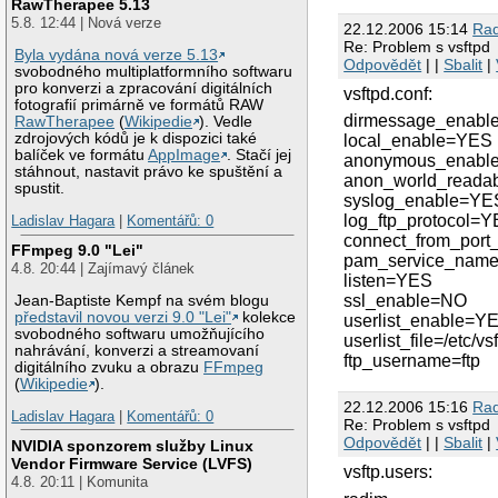
RawTherapee 5.13
5.8. 12:44 | Nová verze
22.12.2006 15:14
Ra
Re: Problem s vsftpd
Byla vydána nová verze 5.13
Odpovědět
| |
Sbalit
|
svobodného multiplatformního softwaru
pro konverzi a zpracování digitálních
vsftpd.conf:
fotografií primárně ve formátů RAW
dirmessage_enab
RawTherapee
(
Wikipedie
). Vedle
zdrojových kódů je k dispozici také
local_enable=YES
balíček ve formátu
AppImage
. Stačí jej
anonymous_enabl
stáhnout, nastavit právo ke spuštění a
anon_world_reada
spustit.
syslog_enable=YE
log_ftp_protocol=
Ladislav Hagara
|
Komentářů: 0
connect_from_por
FFmpeg 9.0 "Lei"
pam_service_name
4.8. 20:44 | Zajímavý článek
listen=YES
ssl_enable=NO
Jean-Baptiste Kempf na svém blogu
představil novou verzi 9.0 "Lei"
kolekce
userlist_enable=Y
svobodného softwaru umožňujícího
userlist_file=/etc/vs
nahrávání, konverzi a streamovaní
ftp_username=ftp
digitálního zvuku a obrazu
FFmpeg
(
Wikipedie
).
22.12.2006 15:16
Ra
Ladislav Hagara
|
Komentářů: 0
Re: Problem s vsftpd
Odpovědět
| |
Sbalit
|
NVIDIA sponzorem služby Linux
Vendor Firmware Service (LVFS)
vsftp.users:
4.8. 20:11 | Komunita