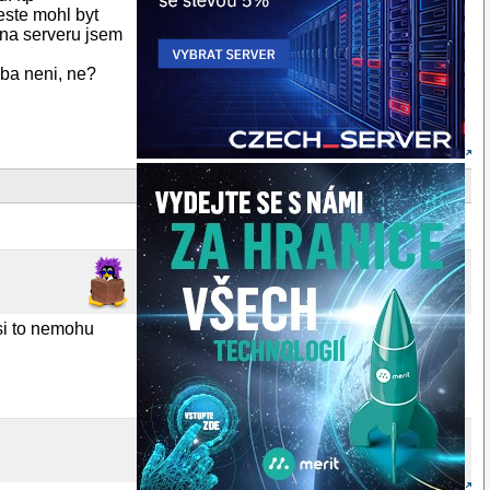
este mohl byt
 na serveru jsem
yba neni, ne?
si to nemohu