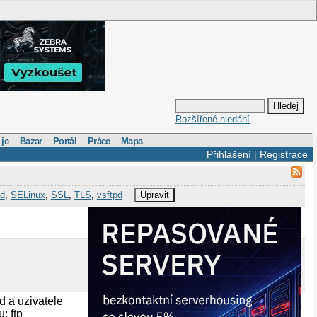
Rozšířené hledání
 je
Bazar
Portál
Práce
Mapa
Přihlášení
|
Registrace
d
,
SELinux
,
SSL
,
TLS
,
vsftpd
Upravit
d a uzivatele
: ftp