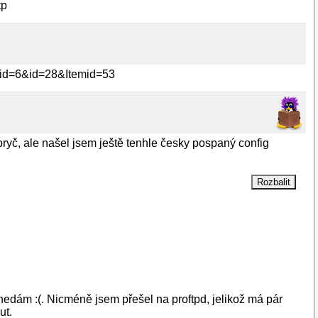
tp
onid=6&id=28&Itemid=53
pryč, ale našel jsem ještě tenhle česky pospaný config
 nedám :(. Nicméně jsem přešel na proftpd, jelikož má pár
ut.