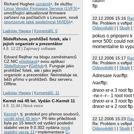
radim
Richard Hughes
oznámil
, že službu
ftp
Linux Vendor Firmware Service (LVFS)
umožňující aktualizovat firmware
zařízení na počítačích s Linuxem, nově
22.12.2006 15:16
Ra
sponzoruje také společnost NVIDIA
.
Re: Problem s vsftpd
Odpovědět
| |
Sbalit
|
Ladislav Hagara
|
Komentářů: 0
pokus o pripojeni k 
SlideRshow, prohlížeč fotek, ale i
error 500: could not
jejich organizér a prezentátor
momentalne to vypada
4.8. 12:22 | Zajímavý software
Edvard Rejthar na blogu zaměstnanců
22.12.2006 15:17
Ra
CZ.NIC
představil
svou aplikaci
Re: Problem s vsftpd
SlideRshow
(
GitHub
). Funguje jako
Odpovědět
| |
Sbalit
|
prohlížeč fotek, ale i jako jejich
organizér a prezentátor. Neinstaluje se,
Adresare /var/ftp:
běží přímo v prohlížeči. Bez serveru.
/var/ftp:
Offline.
drwxr-xr-x 3 root ft
Ladislav Hagara
|
Komentářů: 11
-rw-r--r-- 1 root roo
Kermit má 45 let. Vydán C-Kermit 11
drwxr-xr-x 3 root f
4.8. 11:44 | Nová verze
drwxr-xr-x 2 root ft
Kermit
, tj. protokol pro přenos souborů,
22.12.2006 15:23
Ra
vznikl před 45 lety
. Při této příležitosti
byla po 15 letech od vydání poslední
Re: Problem s vsftpd
stabilní verze 9.0.302 vydána
nová
Odpovědět
| |
Sbalit
|
stabilní verze 11
implementace
C-