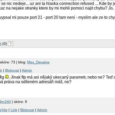
e nic nedeje... uz ani ta hlaska connection refused ... Kde by j
 na nejake stranky ktere by mi mohli pomoci najit chybu? Jo,
vypsal mi pouze port 21 - port 20 tam neni - myslim ale ze to ch
t
(0)
?
 skóre: 73 | blog:
Max_Devaine
nk
|
Blokovat
|
Admin
fig
. Jinak ftp má asi nějaký ukecaný parametr, nebo ne? Teď 
ušná práva na sdíleném adresáři máš, ne?
dim240
| skóre: 9
Výše
|
Link
|
Blokovat
|
Admin