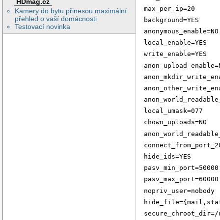
# --// Features \--
HDmag.cz
max_per_ip=20
# bannerik

Kamery do bytu přinesou maximální
ftpd_banner=FTP by 
přehled o vaší domácnosti
background=YES
# Tohle loguje upl
Testovací novinka
xferlog_enable=YES

anonymous_enable=NO
xferlog_std_format=
local_enable=YES
vsftpd_log_file=/v
# deaktivuje ls -R
write_enable=YES
ls_recurse_enable=N
anon_upload_enable=
# zakazem ascii up
ascii_upload_enable
anon_mkdir_write_en
ascii_download_ena
anon_other_write_en
# nebudem rozlisov
async_abor_enable=N
anon_world_readable
# pro active mode 
local_umask=077
#port_enable=NO

#

chown_uploads=NO
# --// Performance 
anon_world_readable
one_process_model=N
idle_session_timeo
connect_from_port_2
data_connection_ti
accept_timeout=60

hide_ids=YES
connect_timeout=60

pasv_min_port=50000
# maximalni prenos
# local usery, 0=u
pasv_max_port=60000
local_max_rate=0

nopriv_user=nobody
#

# --// SSL \--

hide_file={mail,sta
# tady jde o to je
secure_chroot_dir=/
# pac pak vetsina 