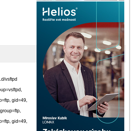
.d/vsftpd
oup=vsftpd,
=ftp, gid=49,
group=ftp,
=ftp, gid=49,