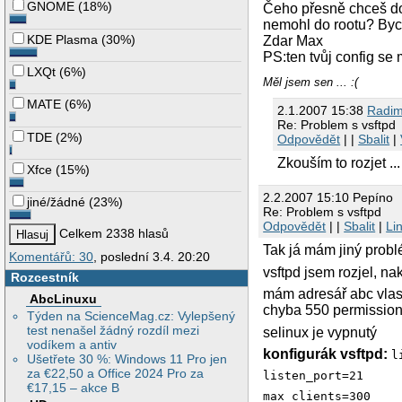
anon_upload_enable=
GNOME
(
18%
)
Čeho přesně chceš doc
anon_mkdir_write_e
nemohl do rootu? Bych
anon_other_write_e
KDE Plasma
(
30%
)
Zdar Max
anon_world_readabl
# defaultni adresa
PS:ten tvůj config se 
#anon_root=

LXQt
(
6%
)
#

Měl jsem sen ... :(
# --// Security \--
MATE
(
6%
)
local_umask=077

2.1.2007 15:38
Radi
# pri anon uploado
Re: Problem s vsftpd
chown_uploads=NO

TDE
(
2%
)
Odpovědět
| |
Sbalit
|
#chown_username=who
anon_world_readabl
Zkouším to rozjet ..
Xfce
(
15%
)
connect_from_port_2
# pri vypisu adres
2.2.2007 15:10 Pepíno
jiné/žádné
(
23%
)
hide_ids=YES

Re: Problem s vsftpd
pasv_min_port=50000
Odpovědět
| |
Sbalit
|
Li
pasv_max_port=60000
Celkem 2338 hlasů
# Uzivatel s nejme
Tak já mám jiný probl
# vsftpd obcas pou
Komentářů: 30
, poslední 3.4. 20:20
nopriv_user=nobody

vsftpd jsem rozjel, na
Rozcestník
# uplne skryje, ne
mám adresář abc vlast
#hide_file=

AbcLinuxu
chyba 550 permissio
#deny_file=

Týden na ScienceMag.cz: Vylepšený
# chrootovana sloz
test nenašel žádný rozdíl mezi
selinux je vypnutý
# nebude vyzadovat
vodíkem a antiv
#secure_chroot_dir
konfigurák vsftpd:
l
Ušetřete 30 %: Windows 11 Pro jen
chroot_local_user=Y
za €22,50 a Office 2024 Pro za
listen_port=21
€17,15 – akce B
#

max_clients=300