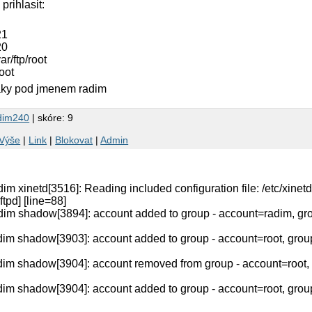
prihlasit:
21
20
ar/ftp/root
oot
aky pod jmenem radim
dim240
| skóre: 9
Výše
|
Link
|
Blokovat
|
Admin
im xinetd[3516]: Reading included configuration file: /etc/xinetd
sftpd] [line=88]
dim shadow[3894]: account added to group - account=radim, gr
dim shadow[3903]: account added to group - account=root, group
dim shadow[3904]: account removed from group - account=root, 
dim shadow[3904]: account added to group - account=root, group