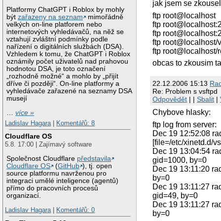
jak jsem se zkousel 
Platformy ChatGPT i Roblox by mohly
ftp root@localhost
být
zařazeny na seznam
mimořádně
ftp root@localhost:
velkých on-line platforem nebo
internetových vyhledávačů, na něž se
ftp root@localhost:
vztahují zvláštní podmínky podle
ftp root@localhost/v
nařízení o digitálních službách (DSA).
ftp root@localhost/r
Vzhledem k tomu, že ChatGPT i Roblox
oznámily počet uživatelů nad prahovou
obcas to zkousim t
hodnotou DSA, je toto označení
„rozhodně možné“ a mohlo by „přijít
22.12.2006 15:13
Ra
dříve či později“. On-line platformy a
vyhledávače zařazené na seznamy DSA
Re: Problem s vsftpd
musejí
Odpovědět
| |
Sbalit
|
Chybove hlasky:
…
více »
Ladislav Hagara
|
Komentářů: 8
ftp log from server:
Dec 19 12:52:08 rad
Cloudflare OS
[file=/etc/xinetd.d/v
5.8. 17:00 | Zajímavý software
Dec 19 13:04:54 ra
Společnost Cloudflare
představila
gid=1000, by=0
Cloudflare OS
(
GitHub
), tj. open
Dec 19 13:11:20 ra
source platformu navrženou pro
by=0
integraci umělé inteligence (agentů)
Dec 19 13:11:27 ra
přímo do pracovních procesů
gid=49, by=0
organizací.
Dec 19 13:11:27 ra
Ladislav Hagara
|
Komentářů: 0
by=0