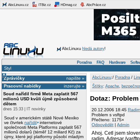
AbcLinuxu.cz
ITBiz.cz
HDmag.cz
AbcPráce.cz
AbcLinuxu
hledá autory
!
Poradna
FAQ
Hardware
Softw
Styl
×
AbcLinuxu
:/
Poradna
/
Lin
Zprávičky
napište »
Pracovní nabídky
inzerujte »
Štítky
:
Apache
,
bezpečno
Soud nařídil firmě Meta zaplatit 567
Dotaz: Problem 
milionů USD kvůli újmě způsobené
dětem
dnes 15:33 | IT novinky
20.12.2006 18:45
Radi
Problem s vsftpd
Soud v americkém státě Nové Mexiko
Přečteno: 1175×
ve čtvrtek
nařídil
internetové
Odpovědět
|
Admin
společnosti Meta Platforms zaplatit 567
milionů dolarů (téměř 12 miliard Kč) za
Ahoj. Cetl jsem sloven
újmy, které její platformy působí mladým
radim. Adresar /var/ftp