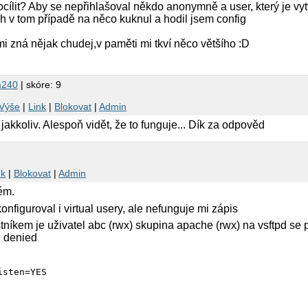
NO

ílit? Aby se nepřihlašoval někdo anonymně a user, který je vytv
nable=YES

 v tom případě na něco kuknul a hodil jsem config
nable=YES

e_only=NO

r pro anon usery

mi zná nějak chudej,v paměti mi tkví něco většího :D


m240
| skóre: 9
vani nebudem defaultne menit ownera

Výše
|
Link
|
Blokovat
|
Admin
know

e_only=NO

. jakkoliv. Alespoň vidět, že to funguje... Dík za odpověd
0=NO

are bude owner a group zobrazen jako "ftp"



nk
|
Blokovat
|
Admin


nsima pravama v systemu, ktery bude

ém.
zivat, defaultne nobody

konfiguroval i virtual usery, ale nefunguje mi zápis
bo znepristupni slozky/soubory

níkem je uživatel abc (rwx) skupina apache (rwx) na vsftpd se př
n denied
ka, kterou bude vsftpd vyuzivat kdyz

 FS pristup; zakazat pristup userovi "ftp"

=/usr/share/empty

isten=YES
ES
