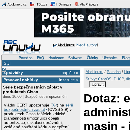
AbcLinuxu.cz
ITBiz.cz
HDmag.cz
AbcPráce.cz
AbcLinuxu
hledá autory
!
Poradna
FAQ
Hardware
Software
Články
Učebnice
Blog
Styl
×
AbcLinuxu
:/
Poradna
/
Lin
Zprávičky
napište »
Štítky
:
CentOS
,
DHCP
,
di
Pracovní nabídky
inzerujte »
Upravit
Série bezpečnostních záplat v
produktech Cisco
Dotaz: e
dnes 16:00 | Bezpečnostní upozornění
Vládní CERT upozorňuje (
𝕏
) na
sérii
adminis
bezpečnostních záplat
(CVSS 9.9) v
produktech Cisco řešících kritické
zranitelnosti umožňující obejití
masin - 
autentizace, eskalaci oprávnění,
vzdálené spuštění kódu a odepření