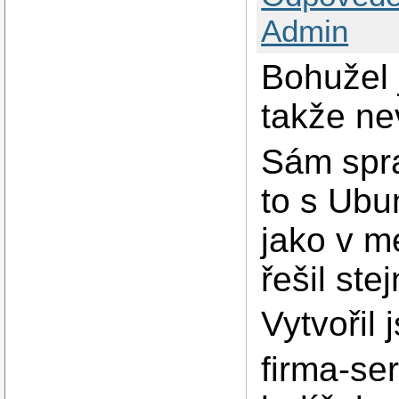
Admin
Bohužel j
takže ne
Sám spra
to s Ubu
jako v m
řešil stej
Vytvořil 
firma-ser