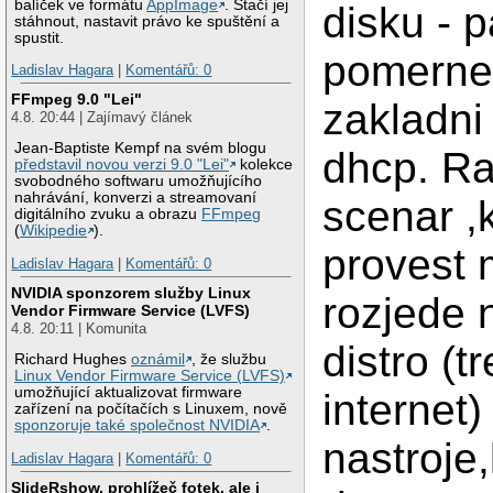
balíček ve formátu
AppImage
. Stačí jej
disku - 
stáhnout, nastavit právo ke spuštění a
spustit.
pomerne
Ladislav Hagara
|
Komentářů: 0
FFmpeg 9.0 "Lei"
zakladni 
4.8. 20:44 | Zajímavý článek
Jean-Baptiste Kempf na svém blogu
dhcp. Ra
představil novou verzi 9.0 "Lei"
kolekce
svobodného softwaru umožňujícího
nahrávání, konverzi a streamovaní
scenar ,
digitálního zvuku a obrazu
FFmpeg
(
Wikipedie
).
provest 
Ladislav Hagara
|
Komentářů: 0
NVIDIA sponzorem služby Linux
rozjede 
Vendor Firmware Service (LVFS)
4.8. 20:11 | Komunita
distro (t
Richard Hughes
oznámil
, že službu
Linux Vendor Firmware Service (LVFS)
umožňující aktualizovat firmware
internet
zařízení na počítačích s Linuxem, nově
sponzoruje také společnost NVIDIA
.
nastroje
Ladislav Hagara
|
Komentářů: 0
SlideRshow, prohlížeč fotek, ale i