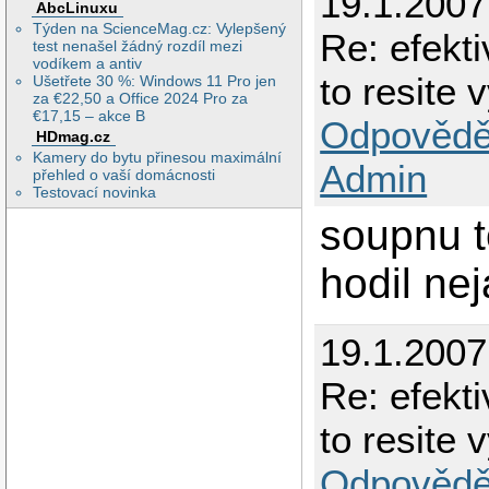
19.1.2007
AbcLinuxu
Týden na ScienceMag.cz: Vylepšený
Re: efekti
test nenašel žádný rozdíl mezi
vodíkem a antiv
to resite 
Ušetřete 30 %: Windows 11 Pro jen
za €22,50 a Office 2024 Pro za
€17,15 – akce B
Odpovědě
HDmag.cz
Kamery do bytu přinesou maximální
Admin
přehled o vaší domácnosti
Testovací novinka
soupnu t
hodil nej
19.1.2007
Re: efekti
to resite 
Odpovědě