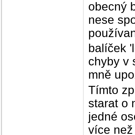
obecný b
nese spo
používan
balíček 
chyby v 
mně upoz
Tímto z
starat o 
jedné os
více než