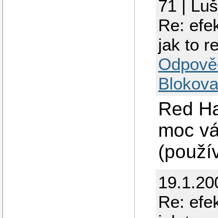
71 | Lu
Re: efe
jak to r
Odpově
Blokova
Red Hat
moc vá
(použí
19.1.20
Re: efe