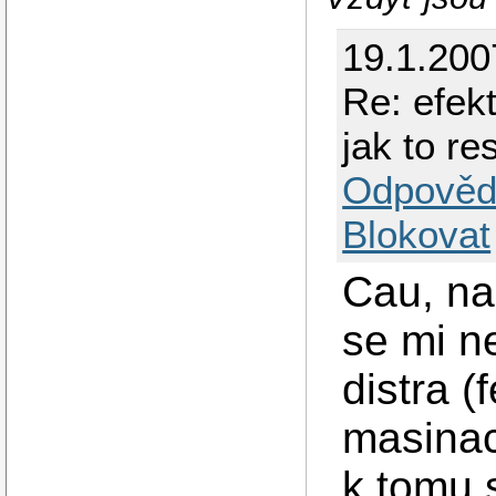
19.1.200
Re: efekt
jak to re
Odpověd
Blokovat
Cau, na
se mi n
distra (
masina
k tomu 