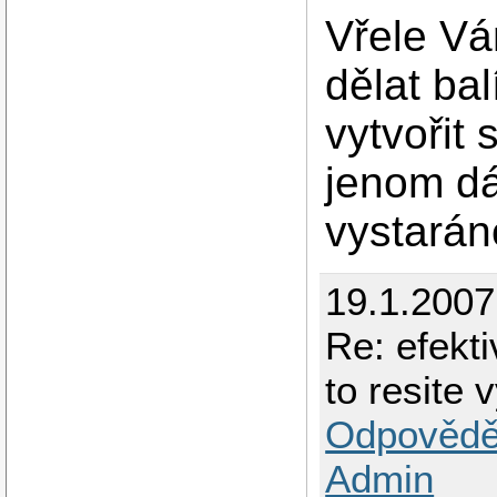
Vřele Vá
dělat bal
vytvořit 
jenom dá
vystarán
19.1.2007
Re: efekti
to resite 
Odpovědě
Admin