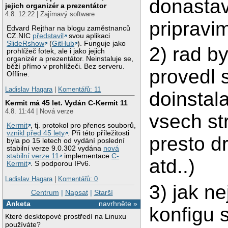
donastav
jejich organizér a prezentátor
4.8. 12:22 | Zajímavý software
pripravi
Edvard Rejthar na blogu zaměstnanců
CZ.NIC
představil
svou aplikaci
SlideRshow
(
GitHub
). Funguje jako
2) rad b
prohlížeč fotek, ale i jako jejich
organizér a prezentátor. Neinstaluje se,
běží přímo v prohlížeči. Bez serveru.
provedl 
Offline.
Ladislav Hagara
|
Komentářů: 11
doinstala
Kermit má 45 let. Vydán C-Kermit 11
4.8. 11:44 | Nová verze
vsech st
Kermit
, tj. protokol pro přenos souborů,
vznikl před 45 lety
. Při této příležitosti
presto dr
byla po 15 letech od vydání poslední
stabilní verze 9.0.302 vydána
nová
stabilní verze 11
implementace
C-
atd..)
Kermit
. S podporou IPv6.
Ladislav Hagara
|
Komentářů: 0
3) jak n
Centrum
|
Napsat
|
Starší
Anketa
navrhněte »
konfigu 
Které desktopové prostředí na Linuxu
používáte?