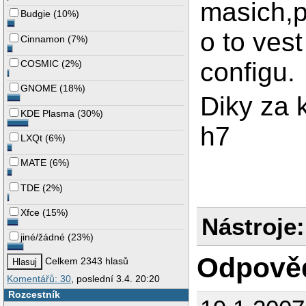
masich,p
Budgie
(
10%
)
o to ves
Cinnamon
(
7%
)
configu.
COSMIC
(
2%
)
GNOME
(
18%
)
Diky za 
KDE Plasma
(
30%
)
h7
LXQt
(
6%
)
MATE
(
6%
)
TDE
(
2%
)
Xfce
(
15%
)
Nástroje:
jiné/žádné
(
23%
)
Odpově
Celkem 2343 hlasů
Komentářů: 30
, poslední 3.4. 20:20
Rozcestník