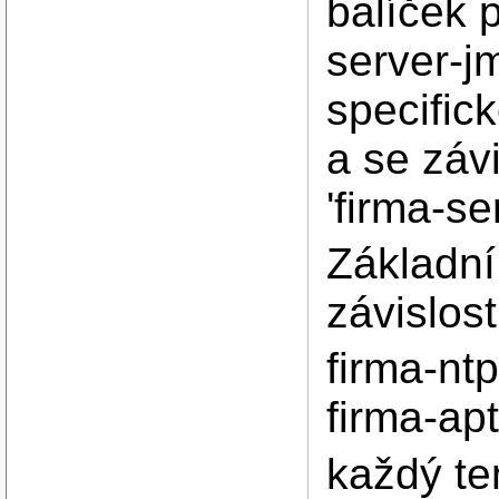
balíček 
server-jm
specific
a se závi
'firma-se
Základní
závislost
firma-nt
firma-apt
každý te