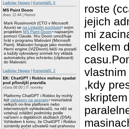
Ladislav Hagara
|
Komentářů: 6
roste (cc
MS Paint Doom
dnes 12:44 | Humor
jejich ad
Mark Russinovich (CTO v Microsoft
Azure) se
na LinkedIn pochlubil
svým
mi zacin
projektem
MS Paint Doom
napsaným
pomocí Claude. Hru Doom umožňuje
hrát v programu Malování (Microsoft
celkem d
Paint). Malování funguje jako monitor.
Herní engine (ViZDoom) běží na pozadí
a každý vykreslený snímek hry vkládá
casu.Po
automaticky přes schránku (clipboard)
do Malování.
vlastnim
Ladislav Hagara
|
Komentářů: 2
EK: ChatGPT i Roblox mohou spadat
,kdy pre
pod přísnější pravidla
včera 08:00 | IT novinky
skriptem
Platformy ChatGPT i Roblox by mohly
být
zařazeny na seznam
mimořádně
velkých on-line platforem nebo
paraleln
internetových vyhledávačů, na něž se
vztahují zvláštní podmínky podle
nařízení o digitálních službách (DSA).
masinach
Vzhledem k tomu, že ChatGPT i Roblox
oznámily počet uživatelů nad prahovou