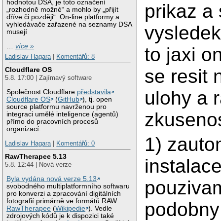
hodnotou DSA, je toto označení
prikaz a 
„rozhodně možné“ a mohlo by „přijít
dříve či později“. On-line platformy a
vyhledávače zařazené na seznamy DSA
vyslede
musejí
…
více »
to jaxi 
Ladislav Hagara
|
Komentářů: 8
se resit 
Cloudflare OS
5.8. 17:00 | Zajímavý software
ulohy a 
Společnost Cloudflare
představila
Cloudflare OS
(
GitHub
), tj. open
source platformu navrženou pro
zkusenos
integraci umělé inteligence (agentů)
přímo do pracovních procesů
organizací.
1) zauto
Ladislav Hagara
|
Komentářů: 0
RawTherapee 5.13
instalac
5.8. 12:44 | Nová verze
Byla vydána nová verze 5.13
pouzivam
svobodného multiplatformního softwaru
pro konverzi a zpracování digitálních
fotografií primárně ve formátů RAW
podobny h
RawTherapee
(
Wikipedie
). Vedle
zdrojových kódů je k dispozici také