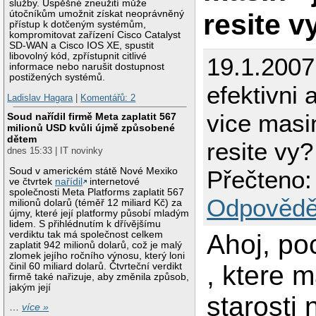
služby. Úspěšné zneužití může
resite v
útočníkům umožnit získat neoprávněný
přístup k dotčeným systémům,
kompromitovat zařízení Cisco Catalyst
SD-WAN a Cisco IOS XE, spustit
libovolný kód, zpřístupnit citlivé
19.1.2007
informace nebo narušit dostupnost
postižených systémů.
efektivni 
Ladislav Hagara
|
Komentářů: 2
vice masin
Soud nařídil firmě Meta zaplatit 567
milionů USD kvůli újmě způsobené
dětem
resite vy?
dnes 15:33 | IT novinky
Přečteno:
Soud v americkém státě Nové Mexiko
ve čtvrtek
nařídil
internetové
společnosti Meta Platforms zaplatit 567
Odpovědě
milionů dolarů (téměř 12 miliard Kč) za
újmy, které její platformy působí mladým
lidem. S přihlédnutím k dřívějšímu
Ahoj, po
verdiktu tak má společnost celkem
zaplatit 942 milionů dolarů, což je malý
zlomek jejího ročního výnosu, který loni
, ktere 
činil 60 miliard dolarů. Čtvrteční verdikt
firmě také nařizuje, aby změnila způsob,
jakým její
starosti 
…
více »