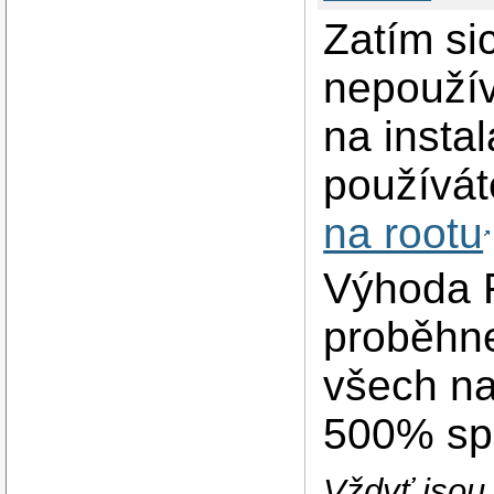
Zatím si
nepoužív
na insta
používát
na rootu
Výhoda F
proběhn
všech na
500% spl
Vždyť jsou 