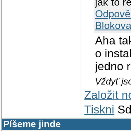
jak to r
Odpově
Blokova
Aha tak
o insta
jedno 
Vždyť jso
Založit 
Tiskni
Sd
Píšeme jinde