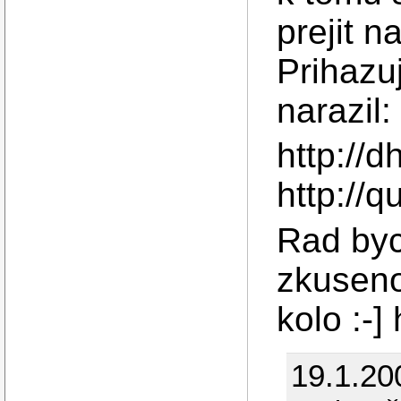
prejit n
Prihazuj
narazil:
http://
http://q
Rad bych
zkuseno
kolo :-]
19.1.20