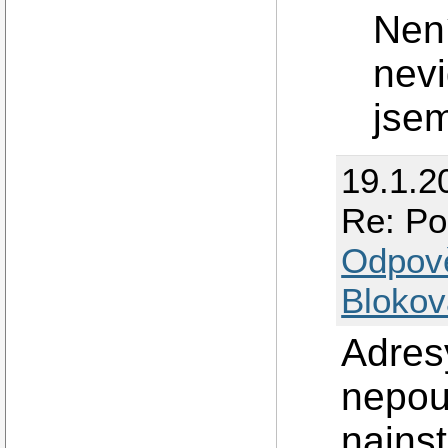
Nen
nevi
jsem
19.1.2
Re: Po 
Odpov
Blokov
Adres
nepou
nains