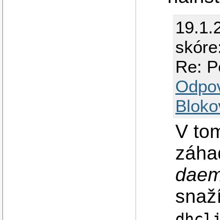
19.1.
skóre
Re: P
Odpo
Bloko
V tom
záha
daem
snaž
dhcl