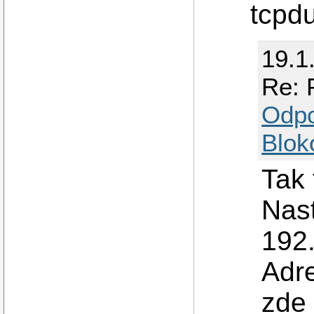
tcpd
19.1
Re: 
Odp
Blok
Tak 
Nast
192.
Adr
zde 