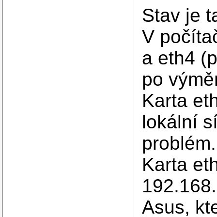
Stav je t
V počíta
a eth4 (p
po výměn
Karta et
lokální 
problém.
Karta et
192.168.
Asus, kte