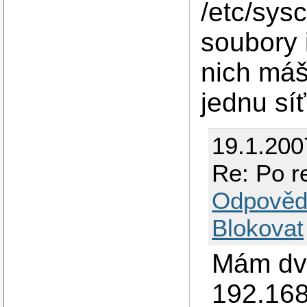
/etc/sysc
soubory i
nich máš
jednu sí
19.1.200
Re: Po re
Odpověd
Blokovat
Mám dvě
192.168