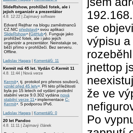
jsem ad
SlideRshow, prohlížeč fotek, ale i
192.168.
jejich organizér a prezentátor
4.8. 12:22 | Zajímavý software
se objevi
Edvard Rejthar na blogu zaměstnanců
CZ.NIC
představil
svou aplikaci
SlideRshow
(
GitHub
). Funguje jako
výpisu a 
prohlížeč fotek, ale i jako jejich
organizér a prezentátor. Neinstaluje se,
běží přímo v prohlížeči. Bez serveru.
rozeběhl
Offline.
Ladislav Hagara
|
Komentářů: 11
jnettop j
Kermit má 45 let. Vydán C-Kermit 11
4.8. 11:44 | Nová verze
neexistuj
Kermit
, tj. protokol pro přenos souborů,
vznikl před 45 lety
. Při této příležitosti
že ve vý
byla po 15 letech od vydání poslední
stabilní verze 9.0.302 vydána
nová
stabilní verze 11
implementace
C-
nefiguro
Kermit
. S podporou IPv6.
Ladislav Hagara
|
Komentářů: 0
Po vypnu
20 let Pandoc
4.8. 11:11 | Zajímavý článek
zapnutí 