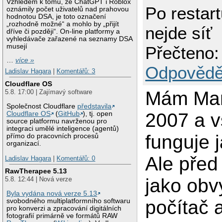
Vzhledem k tomu, že ChatGPT i Roblox
Po restart
oznámily počet uživatelů nad prahovou
hodnotou DSA, je toto označení
„rozhodně možné“ a mohlo by „přijít
nejde síť
dříve či později“. On-line platformy a
vyhledávače zařazené na seznamy DSA
musejí
Přečteno:
…
více »
Odpovědě
Ladislav Hagara
|
Komentářů: 3
Cloudflare OS
Mám Man
5.8. 17:00 | Zajímavý software
Společnost Cloudflare
představila
2007 a 
Cloudflare OS
(
GitHub
), tj. open
source platformu navrženou pro
integraci umělé inteligence (agentů)
funguje 
přímo do pracovních procesů
organizací.
Ale před
Ladislav Hagara
|
Komentářů: 0
RawTherapee 5.13
jako obv
5.8. 12:44 | Nová verze
Byla vydána nová verze 5.13
počítač 
svobodného multiplatformního softwaru
pro konverzi a zpracování digitálních
fotografií primárně ve formátů RAW