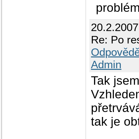
problém
20.2.2007 
Re: Po res
Odpovědě
Admin
Tak jsem
Vzhledem
přetrváv
tak je ob