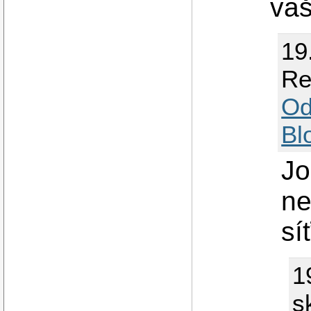
vaš
19
Re
Od
Bl
Jo
ne
sí
1
s