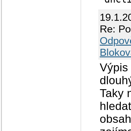
19.1.2
Re: Po 
Odpov
Blokov
Výpis 
dlouhý
Taky 
hledat
obsahu