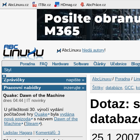
AbcLinuxu.cz
ITBiz.cz
HDmag.cz
AbcPráce.cz
AbcLinuxu
hledá autory
!
Poradna
FAQ
Hardware
Software
Články
Učebnice
Blog
Styl
×
AbcLinuxu
:/
Poradna
/
Lin
Zprávičky
napište »
Pracovní nabídky
inzerujte »
Štítky
:
databáze
,
GCC
,
ko
Quake: Dawn of the Machine
Dotaz: 
dnes 04:44 | IT novinky
U příležitosti 30. výročí vydání
databaz
počítačové hry
Quake
byla
vydána
nová epizoda
s názvem
Dawn of the
Machine
(
Steam
).
Ladislav Hagara
|
Komentářů: 3
25.1.200