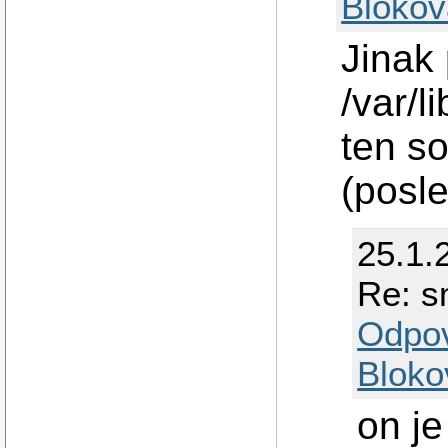
Blokov
Jinak 
/var/l
ten s
(posl
25.1.
Re: s
Odpo
Bloko
on je