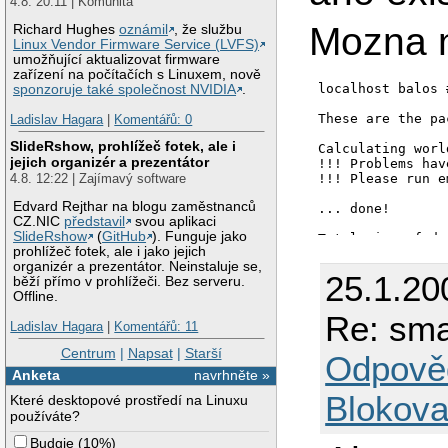
4.8. 20:11 | Komunita
Mozna n
Richard Hughes
oznámil
, že službu
Linux Vendor Firmware Service (LVFS)
umožňující aktualizovat firmware
zařízení na počítačích s Linuxem, nově
localhost balos 
sponzoruje také společnost NVIDIA
.
These are the pa
Ladislav Hagara
|
Komentářů: 0
SlideRshow, prohlížeč fotek, ale i
Calculating worl
jejich organizér a prezentátor
!!! Problems hav
4.8. 12:22 | Zajímavý software
!!! Please run e
Edvard Rejthar na blogu zaměstnanců
... done!

CZ.NIC
představil
svou aplikaci
SlideRshow
(
GitHub
). Funguje jako
Total size of do
prohlížeč fotek, ale i jako jejich
organizér a prezentátor. Neinstaluje se,
Nothing to merge
25.1.20
běží přímo v prohlížeči. Bez serveru.
Offline.
Quitting.

Re: sma
Ladislav Hagara
|
Komentářů: 11
localhost balos 
Checking world f
Centrum
|
Napsat
|
Starší
Odpově
Anketa
navrhněte »
Blokova
Které desktopové prostředí na Linuxu
používáte?
Budgie
(
10%
)