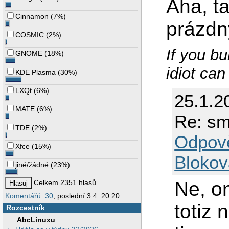
Aha, t
Cinnamon
(
7%
)
prázdn
COSMIC
(
2%
)
If you b
GNOME
(
18%
)
idiot can 
KDE Plasma
(
30%
)
LXQt
(
6%
)
25.1.2
MATE
(
6%
)
Re: sm
TDE
(
2%
)
Odpov
Xfce
(
15%
)
Blokov
jiné/žádné
(
23%
)
Ne, o
Celkem 2351 hlasů
Komentářů: 30
, poslední 3.4. 20:20
totiz 
Rozcestník
AbcLinuxu