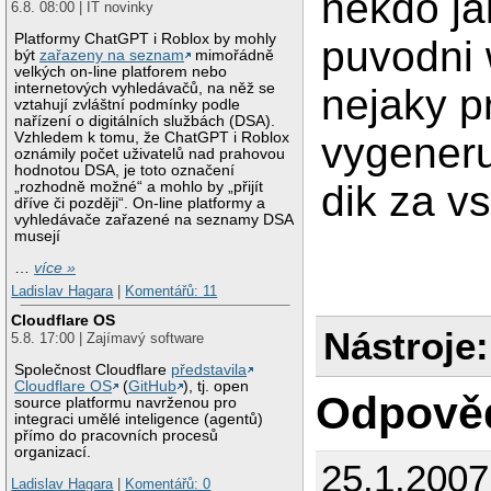
nekdo ja
6.8. 08:00 | IT novinky
Platformy ChatGPT i Roblox by mohly
puvodni 
být
zařazeny na seznam
mimořádně
velkých on-line platforem nebo
internetových vyhledávačů, na něž se
nejaky p
vztahují zvláštní podmínky podle
nařízení o digitálních službách (DSA).
Vzhledem k tomu, že ChatGPT i Roblox
vygener
oznámily počet uživatelů nad prahovou
hodnotou DSA, je toto označení
dik za v
„rozhodně možné“ a mohlo by „přijít
dříve či později“. On-line platformy a
vyhledávače zařazené na seznamy DSA
musejí
…
více »
Ladislav Hagara
|
Komentářů: 11
Cloudflare OS
Nástroje:
5.8. 17:00 | Zajímavý software
Společnost Cloudflare
představila
Cloudflare OS
(
GitHub
), tj. open
Odpově
source platformu navrženou pro
integraci umělé inteligence (agentů)
přímo do pracovních procesů
organizací.
25.1.200
Ladislav Hagara
|
Komentářů: 0