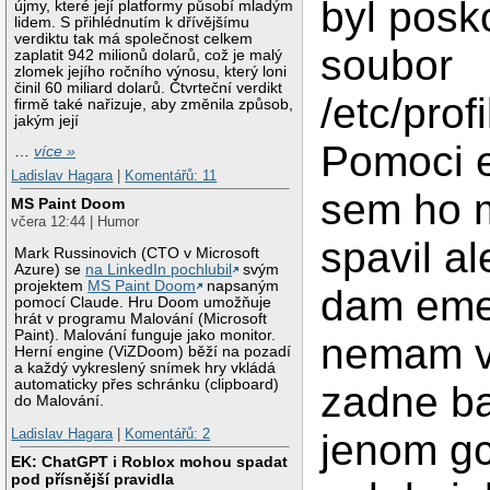
byl posk
újmy, které její platformy působí mladým
lidem. S přihlédnutím k dřívějšímu
verdiktu tak má společnost celkem
soubor
zaplatit 942 milionů dolarů, což je malý
zlomek jejího ročního výnosu, který loni
činil 60 miliard dolarů. Čtvrteční verdikt
/etc/prof
firmě také nařizuje, aby změnila způsob,
jakým její
Pomoci 
…
více »
Ladislav Hagara
|
Komentářů: 11
sem ho 
MS Paint Doom
včera 12:44 | Humor
spavil al
Mark Russinovich (CTO v Microsoft
Azure) se
na LinkedIn pochlubil
svým
projektem
MS Paint Doom
napsaným
dam eme
pomocí Claude. Hru Doom umožňuje
hrát v programu Malování (Microsoft
Paint). Malování funguje jako monitor.
nemam v
Herní engine (ViZDoom) běží na pozadí
a každý vykreslený snímek hry vkládá
automaticky přes schránku (clipboard)
zadne ba
do Malování.
Ladislav Hagara
|
Komentářů: 2
jenom gc
EK: ChatGPT i Roblox mohou spadat
pod přísnější pravidla