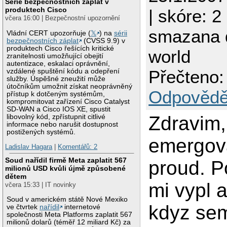
Série bezpečnostních záplat v
produktech Cisco
| skóre: 2
včera 16:00 | Bezpečnostní upozornění
smazana 
Vládní CERT upozorňuje (
𝕏
) na
sérii
bezpečnostních záplat
(CVSS 9.9) v
produktech Cisco řešících kritické
world
zranitelnosti umožňující obejití
autentizace, eskalaci oprávnění,
Přečteno:
vzdálené spuštění kódu a odepření
služby. Úspěšné zneužití může
útočníkům umožnit získat neoprávněný
Odpovědě
přístup k dotčeným systémům,
kompromitovat zařízení Cisco Catalyst
SD-WAN a Cisco IOS XE, spustit
Zdravim
libovolný kód, zpřístupnit citlivé
informace nebo narušit dostupnost
postižených systémů.
emergova
Ladislav Hagara
|
Komentářů: 2
Soud nařídil firmě Meta zaplatit 567
proud. P
milionů USD kvůli újmě způsobené
dětem
mi vypl 
včera 15:33 | IT novinky
Soud v americkém státě Nové Mexiko
kdyz sem
ve čtvrtek
nařídil
internetové
společnosti Meta Platforms zaplatit 567
milionů dolarů (téměř 12 miliard Kč) za