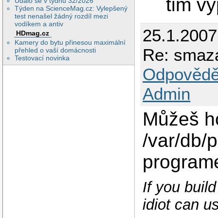
tim v
Událo se v týdnu 32/2026
Týden na ScienceMag.cz: Vylepšený
test nenašel žádný rozdíl mezi
vodíkem a antiv
25.1.200
HDmag.cz
Kamery do bytu přinesou maximální
Re: smaz
přehled o vaší domácnosti
Testovací novinka
Odpovědě
Admin
Můžeš ho
/var/db/p
program
If you buil
idiot can us