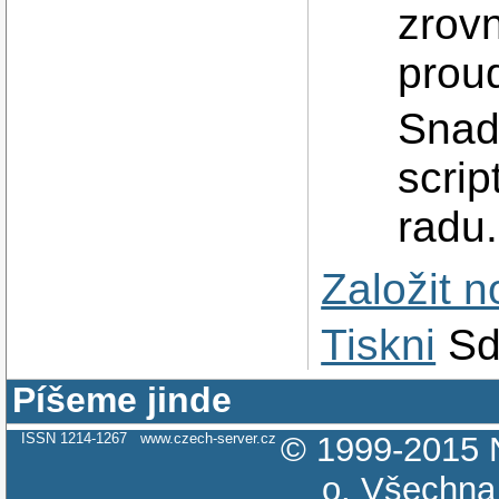
zrov
prou
Snad
scrip
radu.
Založit 
Tiskni
Sd
Píšeme jinde
ISSN 1214-1267
www.czech-server.cz
© 1999-2015
o.
Všechna 