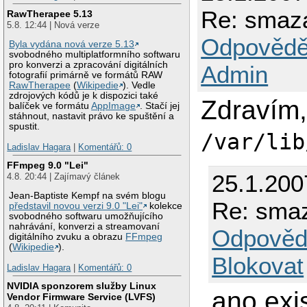
Re: smaz
RawTherapee 5.13
5.8. 12:44 | Nová verze
Odpovědě
Byla vydána nová verze 5.13
svobodného multiplatformního softwaru
pro konverzi a zpracování digitálních
Admin
fotografií primárně ve formátů RAW
RawTherapee
(
Wikipedie
). Vedle
zdrojových kódů je k dispozici také
Zdravím,
balíček ve formátu
AppImage
. Stačí jej
stáhnout, nastavit právo ke spuštění a
spustit.
/var/lib
Ladislav Hagara
|
Komentářů: 0
FFmpeg 9.0 "Lei"
25.1.200
4.8. 20:44 | Zajímavý článek
Jean-Baptiste Kempf na svém blogu
Re: smaz
představil novou verzi 9.0 "Lei"
kolekce
svobodného softwaru umožňujícího
nahrávání, konverzi a streamovaní
Odpověd
digitálního zvuku a obrazu
FFmpeg
(
Wikipedie
).
Blokovat
Ladislav Hagara
|
Komentářů: 0
NVIDIA sponzorem služby Linux
ano exi
Vendor Firmware Service (LVFS)