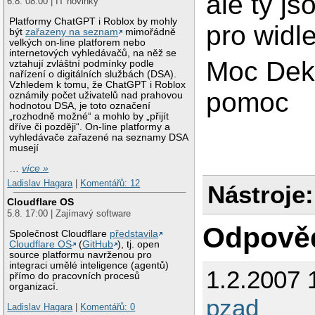
ale ty js
6.8. 08:00 | IT novinky
Platformy ChatGPT i Roblox by mohly
pro widle
být
zařazeny na seznam
mimořádně
velkých on-line platforem nebo
internetových vyhledávačů, na něž se
Moc Deku
vztahují zvláštní podmínky podle
nařízení o digitálních službách (DSA).
Vzhledem k tomu, že ChatGPT i Roblox
pomoc
oznámily počet uživatelů nad prahovou
hodnotou DSA, je toto označení
„rozhodně možné“ a mohlo by „přijít
dříve či později“. On-line platformy a
vyhledávače zařazené na seznamy DSA
musejí
…
více »
Ladislav Hagara
|
Komentářů: 12
Nástroje:
Cloudflare OS
5.8. 17:00 | Zajímavý software
Odpově
Společnost Cloudflare
představila
Cloudflare OS
(
GitHub
), tj. open
source platformu navrženou pro
integraci umělé inteligence (agentů)
1.2.2007 
přímo do pracovních procesů
organizací.
pzad
Ladislav Hagara
|
Komentářů: 0