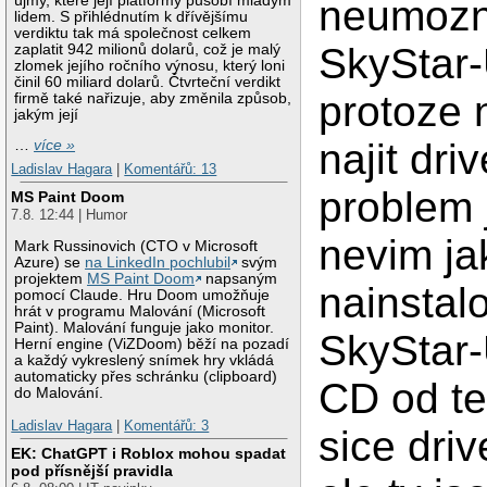
újmy, které její platformy působí mladým
neumoznu
lidem. S přihlédnutím k dřívějšímu
verdiktu tak má společnost celkem
SkyStar
zaplatit 942 milionů dolarů, což je malý
zlomek jejího ročního výnosu, který loni
činil 60 miliard dolarů. Čtvrteční verdikt
protoze
firmě také nařizuje, aby změnila způsob,
jakým její
najit dri
…
více »
Ladislav Hagara
|
Komentářů: 13
problem 
MS Paint Doom
7.8. 12:44 | Humor
nevim ja
Mark Russinovich (CTO v Microsoft
Azure) se
na LinkedIn pochlubil
svým
projektem
MS Paint Doom
napsaným
nainstal
pomocí Claude. Hru Doom umožňuje
hrát v programu Malování (Microsoft
Paint). Malování funguje jako monitor.
SkyStar
Herní engine (ViZDoom) běží na pozadí
a každý vykreslený snímek hry vkládá
automaticky přes schránku (clipboard)
CD od te
do Malování.
Ladislav Hagara
|
Komentářů: 3
sice driv
EK: ChatGPT i Roblox mohou spadat
pod přísnější pravidla