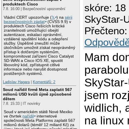
produktech Cisco
skóre: 18
7.8. 16:00 | Bezpečnostní upozornění
SkyStar-U
Vládní CERT upozorňuje (
𝕏
) na
sérii
bezpečnostních záplat
(CVSS 9.9) v
produktech Cisco řešících kritické
Přečteno:
zranitelnosti umožňující obejití
autentizace, eskalaci oprávnění,
Odpovědě
vzdálené spuštění kódu a odepření
služby. Úspěšné zneužití může
útočníkům umožnit získat neoprávněný
přístup k dotčeným systémům,
Mam do
kompromitovat zařízení Cisco Catalyst
SD-WAN a Cisco IOS XE, spustit
libovolný kód, zpřístupnit citlivé
parabolu
informace nebo narušit dostupnost
postižených systémů.
SkyStar
Ladislav Hagara
|
Komentářů: 2
Soud nařídil firmě Meta zaplatit 567
jsem roz
milionů USD kvůli újmě způsobené
dětem
7.8. 15:33 | IT novinky
widlich,
Soud v americkém státě Nové Mexiko
ve čtvrtek
nařídil
internetové
na linux
společnosti Meta Platforms zaplatit 567
milionů dolarů (téměř 12 miliard Kč) za