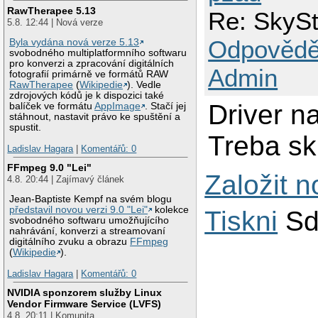
RawTherapee 5.13
Re: SkySt
5.8. 12:44 | Nová verze
Odpovědě
Byla vydána nová verze 5.13
svobodného multiplatformního softwaru
pro konverzi a zpracování digitálních
Admin
fotografií primárně ve formátů RAW
RawTherapee
(
Wikipedie
). Vedle
zdrojových kódů je k dispozici také
Driver n
balíček ve formátu
AppImage
. Stačí jej
stáhnout, nastavit právo ke spuštění a
spustit.
Treba sk
Ladislav Hagara
|
Komentářů: 0
FFmpeg 9.0 "Lei"
Založit 
4.8. 20:44 | Zajímavý článek
Jean-Baptiste Kempf na svém blogu
představil novou verzi 9.0 "Lei"
kolekce
Tiskni
Sd
svobodného softwaru umožňujícího
nahrávání, konverzi a streamovaní
digitálního zvuku a obrazu
FFmpeg
(
Wikipedie
).
Ladislav Hagara
|
Komentářů: 0
NVIDIA sponzorem služby Linux
Vendor Firmware Service (LVFS)
4.8. 20:11 | Komunita