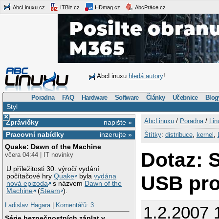
AbcLinuxu.cz
ITBiz.cz
HDmag.cz
AbcPráce.cz
AbcLinuxu
hledá autory
!
Poradna
FAQ
Hardware
Software
Články
Učebnice
Blog
Styl
×
AbcLinuxu
:/
Poradna
/
Lin
Zprávičky
napište »
Pracovní nabídky
inzerujte »
Štítky
:
distribuce
,
kernel
,
Quake: Dawn of the Machine
Dotaz: 
včera 04:44 | IT novinky
U příležitosti 30. výročí vydání
USB pro
počítačové hry
Quake
byla
vydána
nová epizoda
s názvem
Dawn of the
Machine
(
Steam
).
Ladislav Hagara
|
Komentářů: 3
1.2.2007 
Série bezpečnostních záplat v