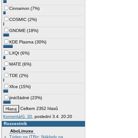
Cinnamon
(
7%
)
COSMIC
(
2%
)
GNOME
(
18%
)
KDE Plasma
(
30%
)
LXQt
(
6%
)
MATE
(
6%
)
TDE
(
2%
)
Xfce
(
15%
)
jiné/žádné
(
23%
)
Celkem 2352 hlasů
Komentářů: 30
, poslední 3.4. 20:20
Rozcestník
AbcLinuxu
Týden na ITBiz: Náklady na