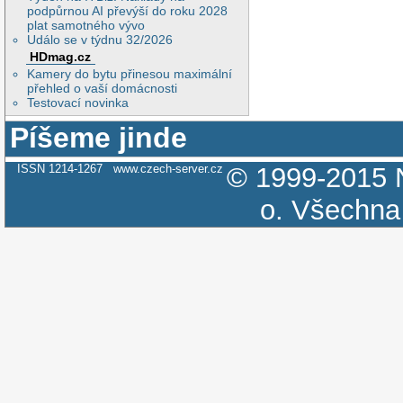
podpůrnou AI převýší do roku 2028
plat samotného vývo
Událo se v týdnu 32/2026
HDmag.cz
Kamery do bytu přinesou maximální
přehled o vaší domácnosti
Testovací novinka
Píšeme jinde
ISSN 1214-1267
www.czech-server.cz
© 1999-2015
o.
Všechna 