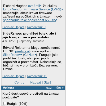
Richard Hughes
oznámil
, že službu
Linux Vendor Firmware Service (LVFS)
umožňující aktualizovat firmware
zařízení na počítačích s Linuxem, nově
sponzoruje také společnost NVIDIA
.
Ladislav Hagara
|
Komentářů: 0
SlideRshow, prohlížeč fotek, ale i
jejich organizér a prezentátor
4.8. 12:22 | Zajímavý software
Edvard Rejthar na blogu zaměstnanců
CZ.NIC
představil
svou aplikaci
SlideRshow
(
GitHub
). Funguje jako
prohlížeč fotek, ale i jako jejich
organizér a prezentátor. Neinstaluje se,
běží přímo v prohlížeči. Bez serveru.
Offline.
Ladislav Hagara
|
Komentářů: 11
Centrum
|
Napsat
|
Starší
Anketa
navrhněte »
Které desktopové prostředí na Linuxu
používáte?
Budgie
(
10%
)