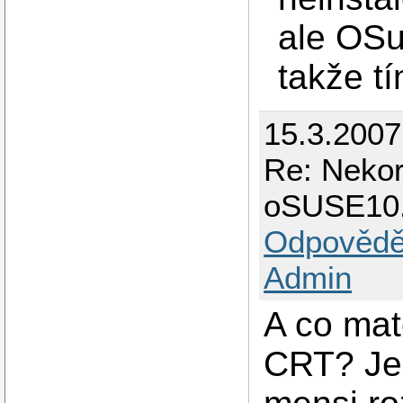
ale OSu
takže tí
15.3.2007
Re: Nekor
oSUSE10
Odpovědě
Admin
A co mat
CRT? Jes