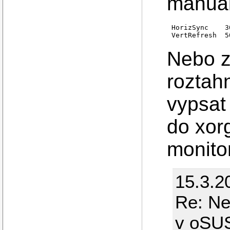
manual
HorizSync    3
Nebo z
roztahn
vypsat
do xor
monitor
15.3.2
Re: Ne
v oSU