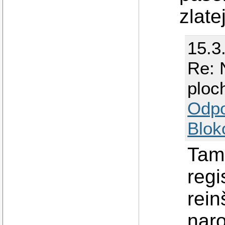
zlat
15.3
Re: 
ploc
Odp
Blok
Tam,
regi
rein
nar