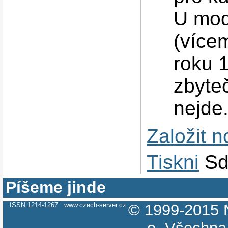
U mod
(více
roku 
zbyte
nejde
Založit 
Tiskni
Sd
Píšeme jinde
ISSN 1214-1267
www.czech-server.cz
© 1999-2015