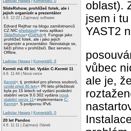
Ladislav Hagara
|
Komentářů: 0
oblast).
SlideRshow, prohlížeč fotek, ale i
jejich organizér a prezentátor
jsem i tu 
4.8. 12:22 | Zajímavý software
Edvard Rejthar na blogu zaměstnanců
YAST2 n
CZ.NIC
představil
svou aplikaci
SlideRshow
(
GitHub
). Funguje jako
prohlížeč fotek, ale i jako jejich
organizér a prezentátor. Neinstaluje se,
běží přímo v prohlížeči. Bez serveru.
posouván
Offline.
Ladislav Hagara
|
Komentářů: 8
vůbec ni
Kermit má 45 let. Vydán C-Kermit 11
4.8. 11:44 | Nová verze
ale je, 
Kermit
, tj. protokol pro přenos souborů,
vznikl před 45 lety
. Při této příležitosti
roztažen
byla po 15 letech od vydání poslední
stabilní verze 9.0.302 vydána
nová
stabilní verze 11
implementace
C-
nastarto
Kermit
. S podporou IPv6.
Ladislav Hagara
|
Komentářů: 0
Instalace
20 let Pandoc
4.8. 11:11 | Zajímavý článek