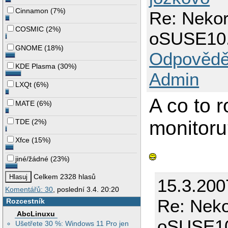
Cinnamon
(
7%
)
Re: Nekor
COSMIC
(
2%
)
oSUSE10
GNOME
(
18%
)
Odpovědě
KDE Plasma
(
30%
)
Admin
LXQt
(
6%
)
A co to 
MATE
(
6%
)
monitor
TDE
(
2%
)
Xfce
(
15%
)
jiné/žádné
(
23%
)
Celkem 2328 hlasů
15.3.200
Komentářů: 30
, poslední 3.4. 20:20
Re: Neko
Rozcestník
AbcLinuxu
oSUSE1
Ušetřete 30 %: Windows 11 Pro jen