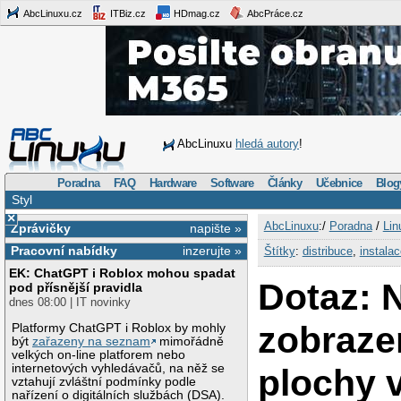
AbcLinuxu.cz
ITBiz.cz
HDmag.cz
AbcPráce.cz
AbcLinuxu
hledá autory
!
Poradna
FAQ
Hardware
Software
Články
Učebnice
Blog
Styl
×
AbcLinuxu
:/
Poradna
/
Lin
Zprávičky
napište »
Pracovní nabídky
inzerujte »
Štítky
:
distribuce
,
instalac
EK: ChatGPT i Roblox mohou spadat
Dotaz: 
pod přísnější pravidla
dnes 08:00 | IT novinky
zobrazen
Platformy ChatGPT i Roblox by mohly
být
zařazeny na seznam
mimořádně
velkých on-line platforem nebo
internetových vyhledávačů, na něž se
plochy 
vztahují zvláštní podmínky podle
nařízení o digitálních službách (DSA).