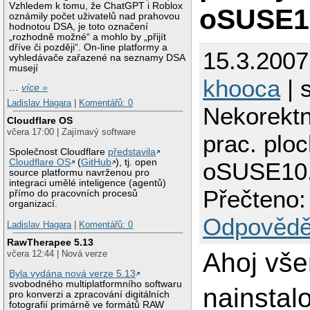
Vzhledem k tomu, že ChatGPT i Roblox
oSUSE1
oznámily počet uživatelů nad prahovou
hodnotou DSA, je toto označení
„rozhodně možné“ a mohlo by „přijít
dříve či později“. On-line platformy a
15.3.2007
vyhledávače zařazené na seznamy DSA
musejí
khooca
| 
…
více »
Ladislav Hagara
|
Komentářů: 0
Nekorektn
Cloudflare OS
včera 17:00 | Zajímavý software
prac. plo
Společnost Cloudflare
představila
Cloudflare OS
(
GitHub
), tj. open
oSUSE10
source platformu navrženou pro
integraci umělé inteligence (agentů)
Přečteno:
přímo do pracovních procesů
organizací.
Odpovědě
Ladislav Hagara
|
Komentářů: 0
RawTherapee 5.13
Ahoj vš
včera 12:44 | Nová verze
Byla vydána nová verze 5.13
svobodného multiplatformního softwaru
nainstalo
pro konverzi a zpracování digitálních
fotografií primárně ve formátů RAW