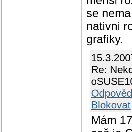
mensi ro
se nema 
nativni r
grafiky.
15.3.200
Re: Neko
oSUSE1
Odpověd
Blokovat
Mám 17'