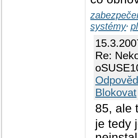
zabezpečen
systémy
p
15.3.200
Re: Neko
oSUSE1
Odpověd
Blokovat
85, ale 
je tedy 
neinsta