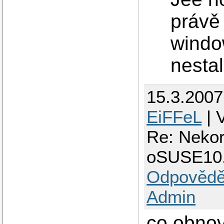
právě 
windo
nesta
15.3.200
EiFFeL
| 
Re: Nekor
oSUSE10
Odpovědě
Admin
co obnov