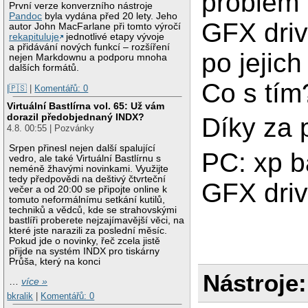
problém 
První verze konverzního nástroje
Pandoc
byla vydána před 20 lety. Jeho
GFX driv
autor John MacFarlane při tomto výročí
rekapituluje
jednotlivé etapy vývoje
a přidávání nových funkcí – rozšíření
po jejich
nejen Markdownu a podporu mnoha
dalších formátů.
Co s tím
|🇵🇸
|
Komentářů: 0
Virtuální Bastlírna vol. 65: Už vám
dorazil předobjednaný INDX?
Díky za 
4.8. 00:55 | Pozvánky
Srpen přinesl nejen další spalující
PC: xp b
vedro, ale také Virtuální Bastlírnu s
neméně žhavými novinkami. Využijte
tedy předpovědi na deštivý čtvrteční
GFX driv
večer a od 20:00 se připojte online k
tomuto neformálnímu setkání kutilů,
techniků a vědců, kde se strahovskými
bastlíři proberete nejzajímavější věci, na
které jste narazili za poslední měsíc.
Pokud jde o novinky, řeč zcela jistě
přijde na systém INDX pro tiskárny
Průša, který na konci
Nástroje:
…
více »
bkralik
|
Komentářů: 0