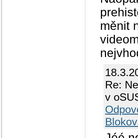
prehis
měnit 
videomó
nejvho
18.3.2
Re: Ne
v oSU
Odpov
Blokov
Jéé no