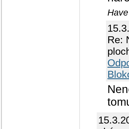
Have 
15.3
Re: 
ploc
Odp
Blok
Nene
tomu
15.3.2