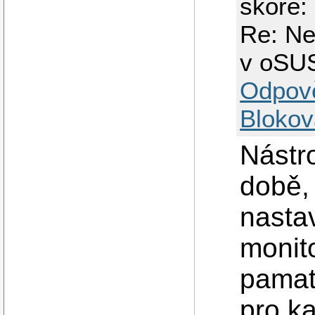
skóre:
Re: Ne
v oSU
Odpov
Blokov
Nástr
době,
nasta
monit
pamat
pro k