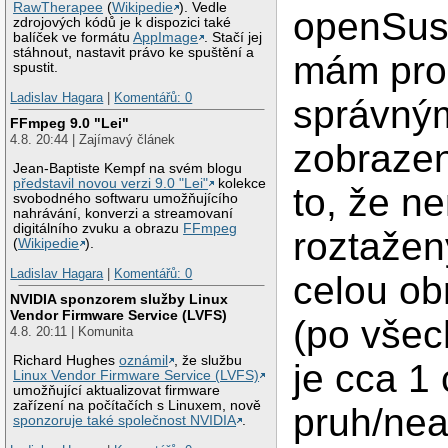
RawTherapee
(
Wikipedie
). Vedle
openSus
zdrojových kódů je k dispozici také
balíček ve formátu
AppImage
. Stačí jej
stáhnout, nastavit právo ke spuštění a
mám pro
spustit.
Ladislav Hagara
|
Komentářů: 0
správný
FFmpeg 9.0 "Lei"
4.8. 20:44 | Zajímavý článek
zobrazen
Jean-Baptiste Kempf na svém blogu
představil novou verzi 9.0 "Lei"
kolekce
to, že 
svobodného softwaru umožňujícího
nahrávání, konverzi a streamovaní
digitálního zvuku a obrazu
FFmpeg
roztažen
(
Wikipedie
).
Ladislav Hagara
|
Komentářů: 0
celou ob
NVIDIA sponzorem služby Linux
Vendor Firmware Service (LVFS)
(po všec
4.8. 20:11 | Komunita
Richard Hughes
oznámil
, že službu
je cca 1
Linux Vendor Firmware Service (LVFS)
umožňující aktualizovat firmware
zařízení na počítačích s Linuxem, nově
pruh/nea
sponzoruje také společnost NVIDIA
.