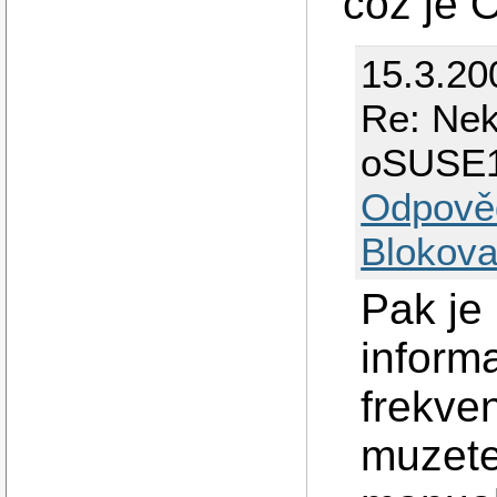
což je O
15.3.20
Re: Nek
oSUSE1
Odpově
Blokova
Pak je
inform
frekve
muzete