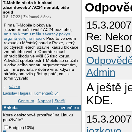
T-Mobile nikdo k blokaci
Odpově
‚dezinfowebu‘ AC24 nenutil, píše
soud
3.8. 17:22 | Zajímavý článek
15.3.200
Firma T-Mobile blokovala
„dezinformační web“ AC24 bez toho,
Re: Nekor
aniž by k tomu měla závazný pokyn
orgánů veřejné moci
. Píše to ve svém
rozsudku Městský soud v Praze, který
oSUSE10
po čtyřech letech uzavřel kauzu blokace
zmíněného webu. Operátor musí
uhradit škodu ve výši 35 tisíc korun.
Odpovědě
Advokát společnosti T-Mobile se snažil i
u odvolacího senátu argumentovat tím,
Admin
že firma jednala v dobré víře, když na
stránky omezila přístup poté, co ji k
tomu vyzvalo
A ještě 
…
více »
Ladislav Hagara
|
Komentářů: 64
KDE.
Centrum
|
Napsat
|
Starší
Anketa
navrhněte »
Které desktopové prostředí na Linuxu
15.3.200
používáte?
jozkovo
Budgie
(
10%
)