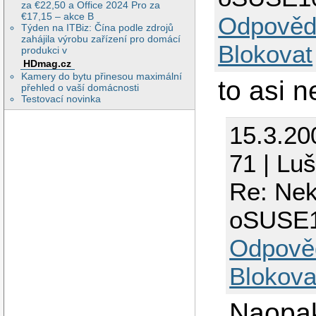
za €22,50 a Office 2024 Pro za
€17,15 – akce B
Odpověd
Týden na ITBiz: Čína podle zdrojů
zahájila výrobu zařízení pro domácí
Blokovat
produkci v
HDmag.cz
Kamery do bytu přinesou maximální
to asi n
přehled o vaší domácnosti
Testovací novinka
15.3.20
71 | Lu
Re: Nek
oSUSE1
Odpově
Blokova
Naopak