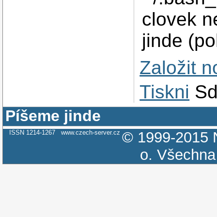
clovek ne
jinde (p
Založit 
Tiskni
Sd
Píšeme jinde
ISSN 1214-1267
www.czech-server.cz
© 1999-2015
o.
Všechna 