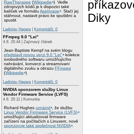
příkazov
RawTherapee
(
Wikipedie
). Vedle
zdrojových kódů je k dispozici také
balíček ve formátu
AppImage
. Stačí jej
Diky
stáhnout, nastavit právo ke spuštění a
spustit.
Ladislav Hagara
|
Komentářů: 0
FFmpeg 9.0 "Lei"
4.8. 20:44 | Zajímavý článek
Jean-Baptiste Kempf na svém blogu
představil novou verzi 9.0 "Lei"
kolekce
svobodného softwaru umožňujícího
nahrávání, konverzi a streamovaní
digitálního zvuku a obrazu
FFmpeg
(
Wikipedie
).
Ladislav Hagara
|
Komentářů: 0
NVIDIA sponzorem služby Linux
Vendor Firmware Service (LVFS)
4.8. 20:11 | Komunita
Richard Hughes
oznámil
, že službu
Linux Vendor Firmware Service (LVFS)
umožňující aktualizovat firmware
zařízení na počítačích s Linuxem, nově
sponzoruje také společnost NVIDIA
.