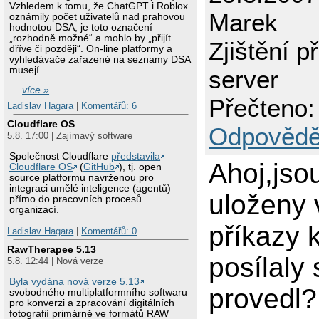
Vzhledem k tomu, že ChatGPT i Roblox
Marek
oznámily počet uživatelů nad prahovou
hodnotou DSA, je toto označení
„rozhodně možné“ a mohlo by „přijít
Zjištění p
dříve či později“. On-line platformy a
vyhledávače zařazené na seznamy DSA
musejí
server
…
více »
Přečteno:
Ladislav Hagara
|
Komentářů: 6
Cloudflare OS
Odpovědě
5.8. 17:00 | Zajímavý software
Společnost Cloudflare
představila
Ahoj,jso
Cloudflare OS
(
GitHub
), tj. open
source platformu navrženou pro
integraci umělé inteligence (agentů)
uloženy
přímo do pracovních procesů
organizací.
příkazy 
Ladislav Hagara
|
Komentářů: 0
RawTherapee 5.13
posílaly
5.8. 12:44 | Nová verze
Byla vydána nová verze 5.13
provedl?
svobodného multiplatformního softwaru
pro konverzi a zpracování digitálních
fotografií primárně ve formátů RAW