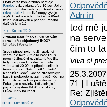
První verze konverzního nástroje
Odpovědě
Pandoc
byla vydána před 20 lety. Jeho
autor John MacFarlane při tomto výročí
Admin
rekapituluje
jednotlivé etapy vývoje
a přidávání nových funkcí – rozšíření
nejen Markdownu a podporu mnoha
dalších formátů.
ted mě j
|🇵🇸
|
Komentářů: 0
na serve
Virtuální Bastlírna vol. 65: Už vám
dorazil předobjednaný INDX?
4.8. 00:55 | Pozvánky
čím to t
Srpen přinesl nejen další spalující
vedro, ale také Virtuální Bastlírnu s
Viva el pre
neméně žhavými novinkami. Využijte
tedy předpovědi na deštivý čtvrteční
večer a od 20:00 se připojte online k
tomuto neformálnímu setkání kutilů,
25.3.200
techniků a vědců, kde se strahovskými
bastlíři proberete nejzajímavější věci, na
které jste narazili za poslední měsíc.
71 | Luště
Pokud jde o novinky, řeč zcela jistě
přijde na systém INDX pro tiskárny
Re: Zjiště
Průša, který na konci
…
více »
Odpovědě
bkralik
|
Komentářů: 0