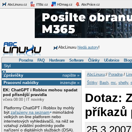
AbcLinuxu.cz
ITBiz.cz
HDmag.cz
AbcPráce.cz
AbcLinuxu
hledá autory
!
Poradna
FAQ
Hardware
Software
Články
Učebnice
Blog
Styl
×
AbcLinuxu
:/
Poradna
/
Lin
Zprávičky
napište »
Pracovní nabídky
inzerujte »
Štítky
:
Bash
,
mc
,
shelly
,
EK: ChatGPT i Roblox mohou spadat
Dotaz: Z
pod přísnější pravidla
včera 08:00 | IT novinky
příkazů 
Platformy ChatGPT i Roblox by mohly
být
zařazeny na seznam
mimořádně
velkých on-line platforem nebo
internetových vyhledávačů, na něž se
vztahují zvláštní podmínky podle
25.3.2007
nařízení o digitálních službách (DSA).