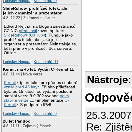
Ladislav Hagara
|
Komentářů: 0
SlideRshow, prohlížeč fotek, ale i
jejich organizér a prezentátor
4.8. 12:22 | Zajímavý software
Edvard Rejthar na blogu zaměstnanců
CZ.NIC
představil
svou aplikaci
SlideRshow
(
GitHub
). Funguje jako
prohlížeč fotek, ale i jako jejich
organizér a prezentátor. Neinstaluje se,
běží přímo v prohlížeči. Bez serveru.
Offline.
Ladislav Hagara
|
Komentářů: 11
Kermit má 45 let. Vydán C-Kermit 11
4.8. 11:44 | Nová verze
Nástroje:
Kermit
, tj. protokol pro přenos souborů,
vznikl před 45 lety
. Při této příležitosti
byla po 15 letech od vydání poslední
Odpově
stabilní verze 9.0.302 vydána
nová
stabilní verze 11
implementace
C-
Kermit
. S podporou IPv6.
25.3.200
Ladislav Hagara
|
Komentářů: 0
20 let Pandoc
Re: Zjiště
4.8. 11:11 | Zajímavý článek