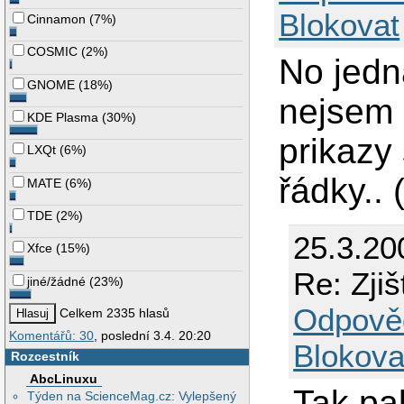
Blokovat
Cinnamon
(
7%
)
COSMIC
(
2%
)
No jedn
GNOME
(
18%
)
nejsem 
KDE Plasma
(
30%
)
prikazy
LXQt
(
6%
)
řádky.. 
MATE
(
6%
)
TDE
(
2%
)
25.3.20
Xfce
(
15%
)
Re: Zjiš
jiné/žádné
(
23%
)
Odpově
Celkem 2335 hlasů
Komentářů: 30
, poslední 3.4. 20:20
Blokova
Rozcestník
AbcLinuxu
Tak p
Týden na ScienceMag.cz: Vylepšený