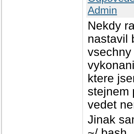
Admin
Nekdy ra
nastavil
vsechny 
vykonani
ktere js
stejnem 
vedet ne
Jinak sa
~/.bash_