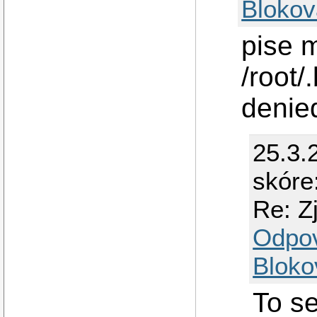
Blokov
pise m
/root/
denie
25.3.
skóre
Re: Z
Odpo
Bloko
To se