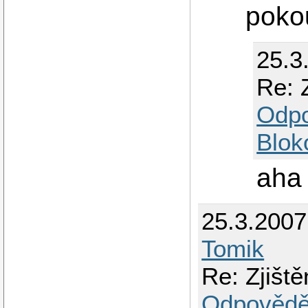
poko
25.3
Re: 
Odp
Blok
aha 
25.3.2007
Tomik
Re: Zjiště
Odpovědě