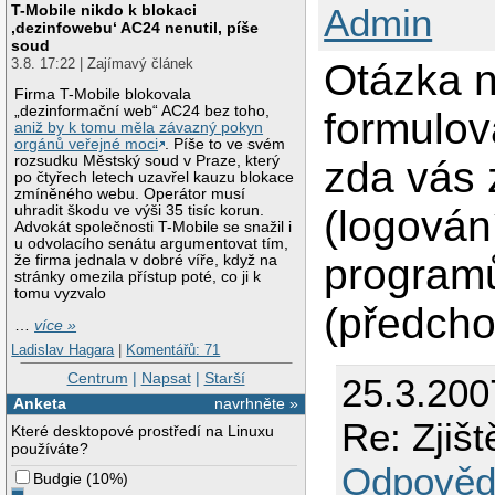
T-Mobile nikdo k blokaci
Admin
‚dezinfowebu‘ AC24 nenutil, píše
soud
3.8. 17:22 | Zajímavý článek
Otázka 
Firma T-Mobile blokovala
„dezinformační web“ AC24 bez toho,
formulov
aniž by k tomu měla závazný pokyn
orgánů veřejné moci
. Píše to ve svém
rozsudku Městský soud v Praze, který
zda vás 
po čtyřech letech uzavřel kauzu blokace
zmíněného webu. Operátor musí
(logován
uhradit škodu ve výši 35 tisíc korun.
Advokát společnosti T-Mobile se snažil i
u odvolacího senátu argumentovat tím,
programů
že firma jednala v dobré víře, když na
stránky omezila přístup poté, co ji k
tomu vyzvalo
(předcho
…
více »
Ladislav Hagara
|
Komentářů: 71
Centrum
|
Napsat
|
Starší
25.3.200
Anketa
navrhněte »
Re: Zjišt
Které desktopové prostředí na Linuxu
používáte?
Odpověd
Budgie
(
10%
)