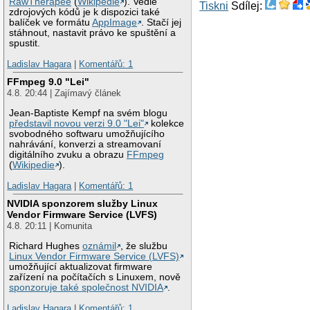
RawTherapee
(
Wikipedie
). Vedle
Tiskni
Sdílej:
zdrojových kódů je k dispozici také
balíček ve formátu
AppImage
. Stačí jej
stáhnout, nastavit právo ke spuštění a
spustit.
Ladislav Hagara
|
Komentářů: 1
FFmpeg 9.0 "Lei"
4.8. 20:44 | Zajímavý článek
Jean-Baptiste Kempf na svém blogu
představil novou verzi 9.0 "Lei"
kolekce
svobodného softwaru umožňujícího
nahrávání, konverzi a streamovaní
digitálního zvuku a obrazu
FFmpeg
(
Wikipedie
).
Ladislav Hagara
|
Komentářů: 1
NVIDIA sponzorem služby Linux
Vendor Firmware Service (LVFS)
4.8. 20:11 | Komunita
Richard Hughes
oznámil
, že službu
Linux Vendor Firmware Service (LVFS)
umožňující aktualizovat firmware
zařízení na počítačích s Linuxem, nově
sponzoruje také společnost NVIDIA
.
Ladislav Hagara
|
Komentářů: 1