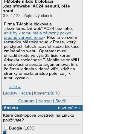
T-Mobile nikdo k blokaci
‚dezinfowebu‘ AC24 nenutil, píše
soud
3.8. 17:22 | Zajímavý článek
Firma T-Mobile blokovala
„dezinformační web“ AC24 bez toho,
aniž by k tomu měla závazný pokyn
orgánů veřejné moci
. Píše to ve svém
rozsudku Městský soud v Praze, který
po čtyřech letech uzavřel kauzu blokace
zmíněného webu. Operátor musí
uhradit škodu ve výši 35 tisíc korun.
Advokát společnosti T-Mobile se snažil i
u odvolacího senátu argumentovat tím,
že firma jednala v dobré víře, když na
stránky omezila přístup poté, co ji k
tomu vyzvalo
…
více »
Ladislav Hagara
|
Komentářů: 70
Centrum
|
Napsat
|
Starší
Anketa
navrhněte »
Které desktopové prostředí na Linuxu
používáte?
Budgie
(
10%
)