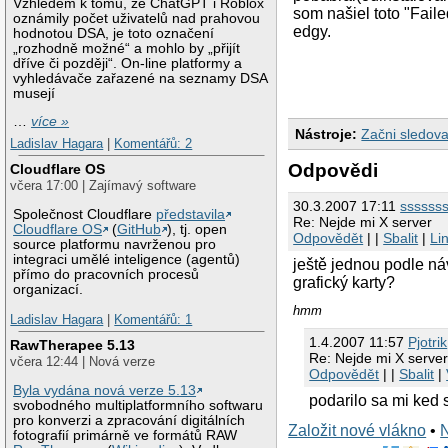
Vzhledem k tomu, že ChatGPT i Roblox
som našiel toto "Fail
oznámily počet uživatelů nad prahovou
edgy.
hodnotou DSA, je toto označení
„rozhodně možné“ a mohlo by „přijít
dříve či později“. On-line platformy a
vyhledávače zařazené na seznamy DSA
musejí
…
více »
Nástroje:
Začni sledova
Ladislav Hagara
|
Komentářů: 2
Odpovědi
Cloudflare OS
včera 17:00 | Zajímavý software
30.3.2007 17:11
ssssss
Společnost Cloudflare
představila
Re: Nejde mi X server
Cloudflare OS
(
GitHub
), tj. open
Odpovědět
| |
Sbalit
|
Li
source platformu navrženou pro
integraci umělé inteligence (agentů)
ještě jednou podle ná
přímo do pracovních procesů
grafický karty?
organizací.
hmm
Ladislav Hagara
|
Komentářů: 1
1.4.2007 11:57
Pjotrik
RawTherapee 5.13
Re: Nejde mi X serve
včera 12:44 | Nová verze
Odpovědět
| |
Sbalit
|
Byla vydána nová verze 5.13
podarilo sa mi ked
svobodného multiplatformního softwaru
pro konverzi a zpracování digitálních
Založit nové vlákno
•
fotografií primárně ve formátů RAW