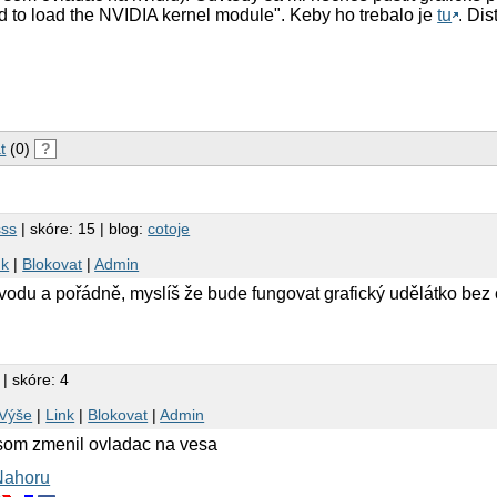
ed to load the NVIDIA kernel module". Keby ho trebalo je
tu
. Di
t
(0)
?
sss
| skóre: 15 | blog:
cotoje
nk
|
Blokovat
|
Admin
vodu a pořádně, myslíš že bude fungovat grafický udělátko bez
| skóre: 4
r
Výše
|
Link
|
Blokovat
|
Admin
 som zmenil ovladac na vesa
Nahoru