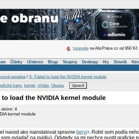
Inzerujte
na AbcPráce.cz od 950 Kč
are
Články
Učebnice
Blogy
Skupiny
Desktopy
Hry
Slovník
Kdo
uxová poradna
/
X: Failed to load the NVIDIA kernel module
rafické karty
,
kernel
,
nVidia
,
Ubuntu
Upravit
d to load the NVIDIA kernel module
 skóre: 4
IDIA kernel module
iel navod ako nainstalovat spravne
beryl
. Robil som podla neh
 som ovladač na nvidiu). Odvtedy sa mi nechce pustit graficke p