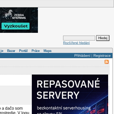
Rozšířené hledání
 je
Bazar
Portál
Práce
Mapa
Přihlášení
|
Registrace
o a dačo som
rostredie. V logu