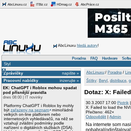
AbcLinuxu.cz
ITBiz.cz
HDmag.cz
AbcPráce.cz
AbcLinuxu
hledá autory
!
Poradna
FAQ
Hardware
Softw
Styl
×
AbcLinuxu
:/
Poradna
/
Lin
Zprávičky
napište »
Pracovní nabídky
inzerujte »
Štítky
:
Beryl
,
distribuce
,
g
EK: ChatGPT i Roblox mohou spadat
Dotaz: X: Faile
pod přísnější pravidla
dnes 08:00 | IT novinky
30.3.2007 17:00
Pjotrik
|
Platformy ChatGPT i Roblox by mohly
X: Failed to load the NV
být
zařazeny na seznam
mimořádně
Přečteno: 462×
velkých on-line platforem nebo
Odpovědět
|
Admin
internetových vyhledávačů, na něž se
vztahují zvláštní podmínky podle
Na internete som nas
nařízení o digitálních službách (DSA).
pobabral(odinštaloval