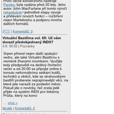
První verze konverzního nástroje
Pandoc
byla vydána před 20 lety. Jeho
autor John MacFarlane při tomto výročí
rekapituluje
jednotlivé etapy vývoje
a přidávání nových funkcí – rozšíření
nejen Markdownu a podporu mnoha
dalších formátů.
|🇵🇸
|
Komentářů: 0
Virtuální Bastlírna vol. 65: Už vám
dorazil předobjednaný INDX?
4.8. 00:55 | Pozvánky
Srpen přinesl nejen další spalující
vedro, ale také Virtuální Bastlírnu s
neméně žhavými novinkami. Využijte
tedy předpovědi na deštivý čtvrteční
večer a od 20:00 se připojte online k
tomuto neformálnímu setkání kutilů,
techniků a vědců, kde se strahovskými
bastlíři proberete nejzajímavější věci, na
které jste narazili za poslední měsíc.
Pokud jde o novinky, řeč zcela jistě
přijde na systém INDX pro tiskárny
Průša, který na konci
…
více »
bkralik
|
Komentářů: 0