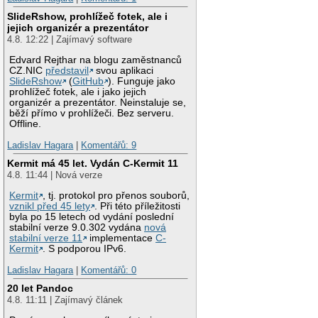
SlideRshow, prohlížeč fotek, ale i
jejich organizér a prezentátor
4.8. 12:22 | Zajímavý software
Edvard Rejthar na blogu zaměstnanců
CZ.NIC
představil
svou aplikaci
SlideRshow
(
GitHub
). Funguje jako
prohlížeč fotek, ale i jako jejich
organizér a prezentátor. Neinstaluje se,
běží přímo v prohlížeči. Bez serveru.
Offline.
Ladislav Hagara
|
Komentářů: 9
Kermit má 45 let. Vydán C-Kermit 11
4.8. 11:44 | Nová verze
Kermit
, tj. protokol pro přenos souborů,
vznikl před 45 lety
. Při této příležitosti
byla po 15 letech od vydání poslední
stabilní verze 9.0.302 vydána
nová
stabilní verze 11
implementace
C-
Kermit
. S podporou IPv6.
Ladislav Hagara
|
Komentářů: 0
20 let Pandoc
4.8. 11:11 | Zajímavý článek