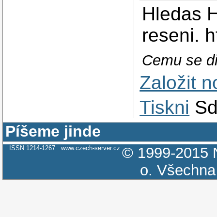
Hledas 
reseni. h
Cemu se di
Založit 
Tiskni
Sd
Píšeme jinde
ISSN 1214-1267
www.czech-server.cz
© 1999-2015
o.
Všechna 