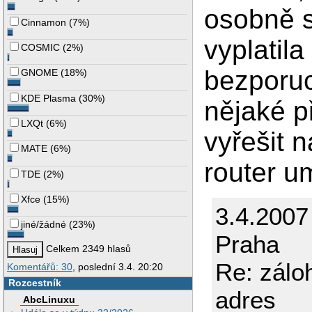
osobně s
Cinnamon
(
7%
)
vyplatila
COSMIC
(
2%
)
bezporu
GNOME
(
18%
)
KDE Plasma
(
30%
)
nějaké p
LXQt
(
6%
)
vyřešit n
MATE
(
6%
)
router u
TDE
(
2%
)
Xfce
(
15%
)
3.4.2007
jiné/žádné
(
23%
)
Praha
Celkem 2349 hlasů
Re: zálo
Komentářů: 30
, poslední 3.4. 20:20
Rozcestník
adres
AbcLinuxu