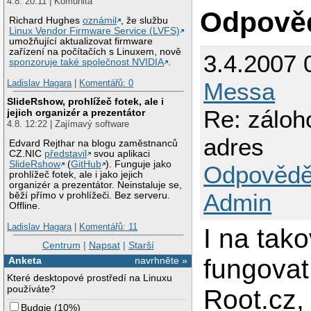
4.8. 20:11 | Komunita
Odpově
Richard Hughes
oznámil
, že službu
Linux Vendor Firmware Service (LVFS)
umožňující aktualizovat firmware
zařízení na počítačích s Linuxem, nově
3.4.2007 
sponzoruje také společnost NVIDIA
.
Ladislav Hagara
|
Komentářů: 0
Messa
SlideRshow, prohlížeč fotek, ale i
Re: záloh
jejich organizér a prezentátor
4.8. 12:22 | Zajímavý software
adres
Edvard Rejthar na blogu zaměstnanců
CZ.NIC
představil
svou aplikaci
SlideRshow
(
GitHub
). Funguje jako
Odpovědě
prohlížeč fotek, ale i jako jejich
organizér a prezentátor. Neinstaluje se,
Admin
běží přímo v prohlížeči. Bez serveru.
Offline.
Ladislav Hagara
|
Komentářů: 11
I na tak
Centrum
|
Napsat
|
Starší
fungovat
Anketa
navrhněte »
Které desktopové prostředí na Linuxu
používáte?
Root.cz, 
Budgie
(
10%
)