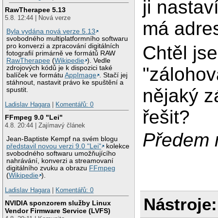
ji nastav
RawTherapee 5.13
5.8. 12:44 | Nová verze
má adres
Byla vydána nová verze 5.13
svobodného multiplatformního softwaru
Chtěl js
pro konverzi a zpracování digitálních
fotografií primárně ve formátů RAW
RawTherapee
(
Wikipedie
). Vedle
"zálohov
zdrojových kódů je k dispozici také
balíček ve formátu
AppImage
. Stačí jej
stáhnout, nastavit právo ke spuštění a
nějaký zá
spustit.
Ladislav Hagara
|
Komentářů: 0
řešit?
FFmpeg 9.0 "Lei"
4.8. 20:44 | Zajímavý článek
Předem 
Jean-Baptiste Kempf na svém blogu
představil novou verzi 9.0 "Lei"
kolekce
svobodného softwaru umožňujícího
nahrávání, konverzi a streamovaní
digitálního zvuku a obrazu
FFmpeg
(
Wikipedie
).
Ladislav Hagara
|
Komentářů: 0
Nástroje:
NVIDIA sponzorem služby Linux
Vendor Firmware Service (LVFS)