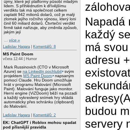
újmy, které její platformy působí mladým
zálohova
lidem. S přihlédnutím k dřívějšímu
verdiktu tak má společnost celkem
zaplatit 942 milionů dolarů, což je malý
Napadá 
zlomek jejího ročního výnosu, který loni
činil 60 miliard dolarů. Čtvrteční verdikt
firmě také nařizuje, aby změnila způsob,
každý se
jakým její
…
více »
má svou 
Ladislav Hagara
|
Komentářů: 8
MS Paint Doom
adresu 
včera 12:44 | Humor
Mark Russinovich (CTO v Microsoft
existova
Azure) se
na LinkedIn pochlubil
svým
projektem
MS Paint Doom
napsaným
pomocí Claude. Hru Doom umožňuje
sekundár
hrát v programu Malování (Microsoft
Paint). Malování funguje jako monitor.
Herní engine (ViZDoom) běží na pozadí
adresy(A
a každý vykreslený snímek hry vkládá
automaticky přes schránku (clipboard)
do Malování.
budou m
Ladislav Hagara
|
Komentářů: 2
servery 
EK: ChatGPT i Roblox mohou spadat
pod přísnější pravidla