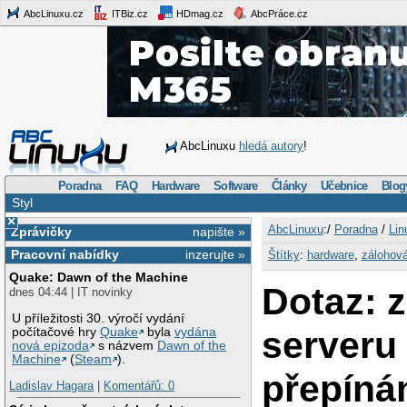
AbcLinuxu.cz
ITBiz.cz
HDmag.cz
AbcPráce.cz
AbcLinuxu
hledá autory
!
Poradna
FAQ
Hardware
Software
Články
Učebnice
Blog
Styl
×
AbcLinuxu
:/
Poradna
/
Lin
Zprávičky
napište »
Pracovní nabídky
inzerujte »
Štítky
:
hardware
,
zálohov
Quake: Dawn of the Machine
Dotaz: 
dnes 04:44 | IT novinky
U příležitosti 30. výročí vydání
serveru
počítačové hry
Quake
byla
vydána
nová epizoda
s názvem
Dawn of the
Machine
(
Steam
).
přepíná
Ladislav Hagara
|
Komentářů: 0