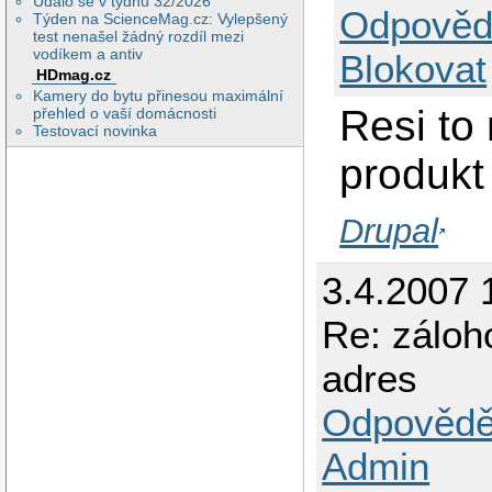
Událo se v týdnu 32/2026
Odpověd
Týden na ScienceMag.cz: Vylepšený
test nenašel žádný rozdíl mezi
vodíkem a antiv
Blokovat
HDmag.cz
Kamery do bytu přinesou maximální
Resi to
přehled o vaší domácnosti
Testovací novinka
produkt
Drupal
3.4.2007 
Re: záloh
adres
Odpovědě
Admin