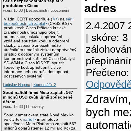
Série bezpečnostních záplat v
adres
produktech Cisco
včera 16:00 | Bezpečnostní upozornění
Vládní CERT upozorňuje (
𝕏
) na
sérii
2.4.2007 
bezpečnostních záplat
(CVSS 9.9) v
produktech Cisco řešících kritické
zranitelnosti umožňující obejití
| skóre: 3
autentizace, eskalaci oprávnění,
vzdálené spuštění kódu a odepření
služby. Úspěšné zneužití může
zálohován
útočníkům umožnit získat neoprávněný
přístup k dotčeným systémům,
přepínání
kompromitovat zařízení Cisco Catalyst
SD-WAN a Cisco IOS XE, spustit
libovolný kód, zpřístupnit citlivé
Přečteno:
informace nebo narušit dostupnost
postižených systémů.
Odpovědě
Ladislav Hagara
|
Komentářů: 2
Soud nařídil firmě Meta zaplatit 567
Zdravím,
milionů USD kvůli újmě způsobené
dětem
včera 15:33 | IT novinky
bych me
Soud v americkém státě Nové Mexiko
ve čtvrtek
nařídil
internetové
automati
společnosti Meta Platforms zaplatit 567
milionů dolarů (téměř 12 miliard Kč) za