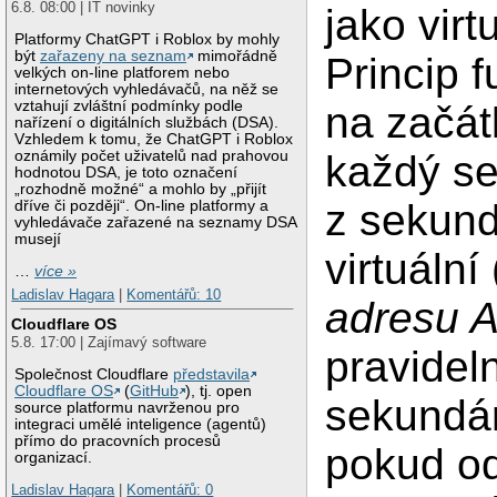
6.8. 08:00 | IT novinky
jako virt
Platformy ChatGPT i Roblox by mohly
být
zařazeny na seznam
mimořádně
Princip 
velkých on-line platforem nebo
internetových vyhledávačů, na něž se
vztahují zvláštní podmínky podle
na začá
nařízení o digitálních službách (DSA).
Vzhledem k tomu, že ChatGPT i Roblox
každý se
oznámily počet uživatelů nad prahovou
hodnotou DSA, je toto označení
„rozhodně možné“ a mohlo by „přijít
z sekund
dříve či později“. On-line platformy a
vyhledávače zařazené na seznamy DSA
musejí
virtuální
…
více »
Ladislav Hagara
|
Komentářů: 10
adresu A
Cloudflare OS
5.8. 17:00 | Zajímavý software
pravidel
Společnost Cloudflare
představila
Cloudflare OS
(
GitHub
), tj. open
sekundár
source platformu navrženou pro
integraci umělé inteligence (agentů)
přímo do pracovních procesů
pokud od
organizací.
Ladislav Hagara
|
Komentářů: 0