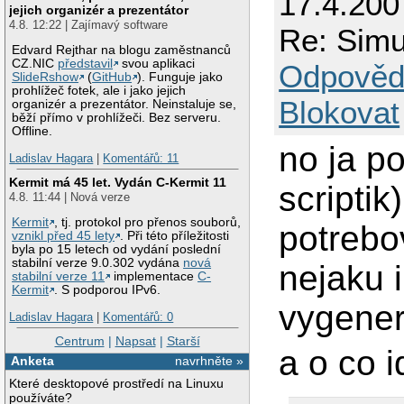
17.4.200
jejich organizér a prezentátor
4.8. 12:22 | Zajímavý software
Re: Simu
Edvard Rejthar na blogu zaměstnanců
CZ.NIC
představil
svou aplikaci
Odpověd
SlideRshow
(
GitHub
). Funguje jako
prohlížeč fotek, ale i jako jejich
Blokovat
organizér a prezentátor. Neinstaluje se,
běží přímo v prohlížeči. Bez serveru.
Offline.
no ja p
Ladislav Hagara
|
Komentářů: 11
Kermit má 45 let. Vydán C-Kermit 11
scriptik
4.8. 11:44 | Nová verze
Kermit
, tj. protokol pro přenos souborů,
potrebo
vznikl před 45 lety
. Při této příležitosti
byla po 15 letech od vydání poslední
stabilní verze 9.0.302 vydána
nová
nejaku 
stabilní verze 11
implementace
C-
Kermit
. S podporou IPv6.
vygener
Ladislav Hagara
|
Komentářů: 0
Centrum
|
Napsat
|
Starší
a o co i
Anketa
navrhněte »
Které desktopové prostředí na Linuxu
používáte?