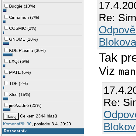
17.4.20
Budgie
(
10%
)
Re: Sim
Cinnamon
(
7%
)
Odpově
COSMIC
(
2%
)
Blokova
GNOME
(
18%
)
KDE Plasma
(
30%
)
Tak pr
LXQt
(
6%
)
Viz
man
MATE
(
6%
)
TDE
(
2%
)
17.4.2
Xfce
(
15%
)
Re: Si
jiné/žádné
(
23%
)
Odpov
Celkem 2344 hlasů
Blokov
Komentářů: 30
, poslední 3.4. 20:20
Rozcestník