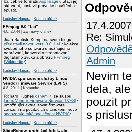
balíček ve formátu
AppImage
. Stačí jej
Odpově
stáhnout, nastavit právo ke spuštění a
spustit.
Ladislav Hagara
|
Komentářů: 0
17.4.2007
FFmpeg 9.0 "Lei"
4.8. 20:44 | Zajímavý článek
Re: Simul
Jean-Baptiste Kempf na svém blogu
představil novou verzi 9.0 "Lei"
kolekce
Odpovědě
svobodného softwaru umožňujícího
nahrávání, konverzi a streamovaní
Admin
digitálního zvuku a obrazu
FFmpeg
(
Wikipedie
).
Ladislav Hagara
|
Komentářů: 0
Nevim te
NVIDIA sponzorem služby Linux
Vendor Firmware Service (LVFS)
dela, al
4.8. 20:11 | Komunita
Richard Hughes
oznámil
, že službu
pouzit p
Linux Vendor Firmware Service (LVFS)
umožňující aktualizovat firmware
zařízení na počítačích s Linuxem, nově
s prislu
sponzoruje také společnost NVIDIA
.
Ladislav Hagara
|
Komentářů: 0
SlideRshow, prohlížeč fotek, ale i