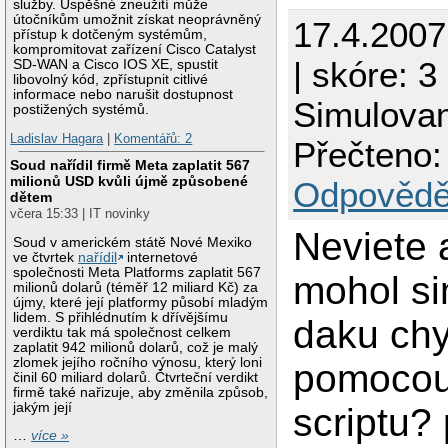
služby. Úspěšné zneužití může
útočníkům umožnit získat neoprávněný
17.4.200
přístup k dotčeným systémům,
kompromitovat zařízení Cisco Catalyst
| skóre: 3
SD-WAN a Cisco IOS XE, spustit
libovolný kód, zpřístupnit citlivé
informace nebo narušit dostupnost
Simulovan
postižených systémů.
Ladislav Hagara
|
Komentářů: 2
Přečteno:
Soud nařídil firmě Meta zaplatit 567
milionů USD kvůli újmě způsobené
Odpovědě
dětem
včera 15:33 | IT novinky
Neviete 
Soud v americkém státě Nové Mexiko
ve čtvrtek
nařídil
internetové
společnosti Meta Platforms zaplatit 567
mohol si
milionů dolarů (téměř 12 miliard Kč) za
újmy, které její platformy působí mladým
lidem. S přihlédnutím k dřívějšímu
daku ch
verdiktu tak má společnost celkem
zaplatit 942 milionů dolarů, což je malý
zlomek jejího ročního výnosu, který loni
pomocou
činil 60 miliard dolarů. Čtvrteční verdikt
firmě také nařizuje, aby změnila způsob,
jakým její
scriptu?
…
více »