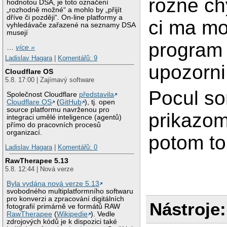
rozne chy
hodnotou DSA, je toto označení
„rozhodně možné“ a mohlo by „přijít
dříve či později“. On-line platformy a
ci ma mo
vyhledávače zařazené na seznamy DSA
musejí
program 
…
více »
Ladislav Hagara
|
Komentářů: 9
upozorni
Cloudflare OS
5.8. 17:00 | Zajímavý software
Pocul so
Společnost Cloudflare
představila
Cloudflare OS
(
GitHub
), tj. open
source platformu navrženou pro
prikazom 
integraci umělé inteligence (agentů)
přímo do pracovních procesů
organizací.
potom to
Ladislav Hagara
|
Komentářů: 0
RawTherapee 5.13
5.8. 12:44 | Nová verze
Byla vydána nová verze 5.13
svobodného multiplatformního softwaru
pro konverzi a zpracování digitálních
Nástroje:
fotografií primárně ve formátů RAW
RawTherapee
(
Wikipedie
). Vedle
zdrojových kódů je k dispozici také