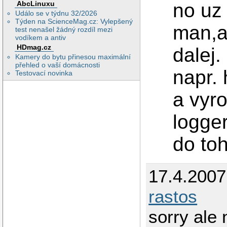
no uz
AbcLinuxu
Událo se v týdnu 32/2026
Týden na ScienceMag.cz: Vylepšený
man,a
test nenašel žádný rozdíl mezi
vodíkem a antiv
HDmag.cz
dalej.
Kamery do bytu přinesou maximální
přehled o vaší domácnosti
napr. 
Testovací novinka
a vyr
logge
do to
17.4.2007
rastos
sorry ale 