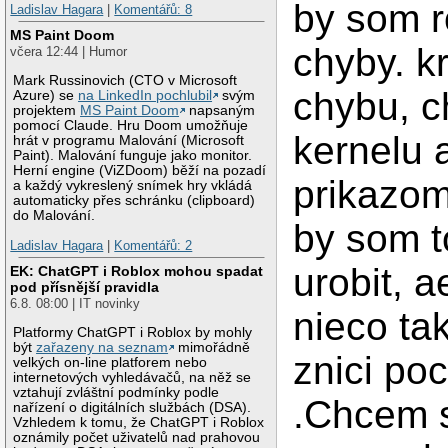
by som 
Ladislav Hagara
|
Komentářů: 8
MS Paint Doom
chyby. kr
včera 12:44 | Humor
Mark Russinovich (CTO v Microsoft
chybu, 
Azure) se
na LinkedIn pochlubil
svým
projektem
MS Paint Doom
napsaným
pomocí Claude. Hru Doom umožňuje
kernelu 
hrát v programu Malování (Microsoft
Paint). Malování funguje jako monitor.
Herní engine (ViZDoom) běží na pozadí
prikazom
a každý vykreslený snímek hry vkládá
automaticky přes schránku (clipboard)
do Malování.
by som t
Ladislav Hagara
|
Komentářů: 2
urobit, a
EK: ChatGPT i Roblox mohou spadat
pod přísnější pravidla
6.8. 08:00 | IT novinky
nieco ta
Platformy ChatGPT i Roblox by mohly
být
zařazeny na seznam
mimořádně
znici po
velkých on-line platforem nebo
internetových vyhledávačů, na něž se
vztahují zvláštní podmínky podle
.Chcem 
nařízení o digitálních službách (DSA).
Vzhledem k tomu, že ChatGPT i Roblox
oznámily počet uživatelů nad prahovou