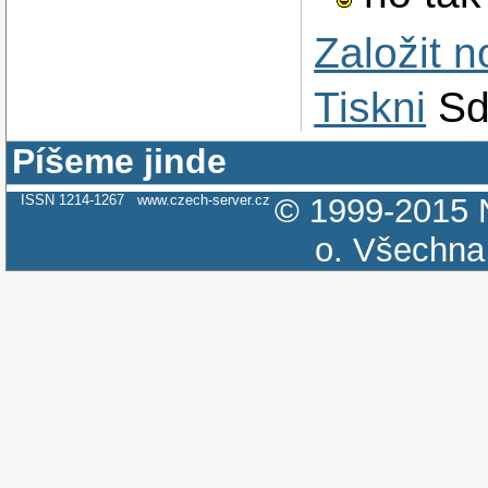
Založit 
Tiskni
Sd
Píšeme jinde
ISSN 1214-1267
www.czech-server.cz
© 1999-2015
o.
Všechna 