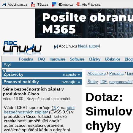
AbcLinuxu.cz
ITBiz.cz
HDmag.cz
AbcPráce.cz
AbcLinuxu
hledá autory
!
Poradna
FAQ
Hardware
Software
Články
Učebnice
Blog
Styl
×
AbcLinuxu
:/
Poradna
/
Lin
Zprávičky
napište »
Pracovní nabídky
inzerujte »
Štítky
:
IDE
,
programování
Série bezpečnostních záplat v
Dotaz:
produktech Cisco
včera 16:00 | Bezpečnostní upozornění
Simulov
Vládní CERT upozorňuje (
𝕏
) na
sérii
bezpečnostních záplat
(CVSS 9.9) v
produktech Cisco řešících kritické
chyby
zranitelnosti umožňující obejití
autentizace, eskalaci oprávnění,
vzdálené spuštění kódu a odepření