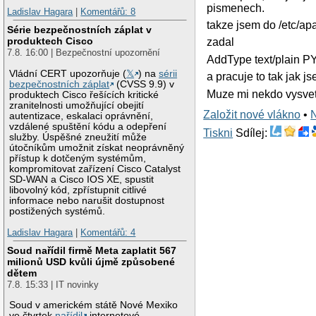
pismenech.
Ladislav Hagara
|
Komentářů: 8
takze jsem do /etc/a
Série bezpečnostních záplat v
produktech Cisco
zadal
7.8. 16:00 | Bezpečnostní upozornění
AddType text/plain P
Vládní CERT upozorňuje (
𝕏
) na
sérii
a pracuje to tak jak js
bezpečnostních záplat
(CVSS 9.9) v
Muze mi nekdo vysvetl
produktech Cisco řešících kritické
zranitelnosti umožňující obejití
Založit nové vlákno
•
autentizace, eskalaci oprávnění,
vzdálené spuštění kódu a odepření
Tiskni
Sdílej:
služby. Úspěšné zneužití může
útočníkům umožnit získat neoprávněný
přístup k dotčeným systémům,
kompromitovat zařízení Cisco Catalyst
SD-WAN a Cisco IOS XE, spustit
libovolný kód, zpřístupnit citlivé
informace nebo narušit dostupnost
postižených systémů.
Ladislav Hagara
|
Komentářů: 4
Soud nařídil firmě Meta zaplatit 567
milionů USD kvůli újmě způsobené
dětem
7.8. 15:33 | IT novinky
Soud v americkém státě Nové Mexiko
ve čtvrtek
nařídil
internetové