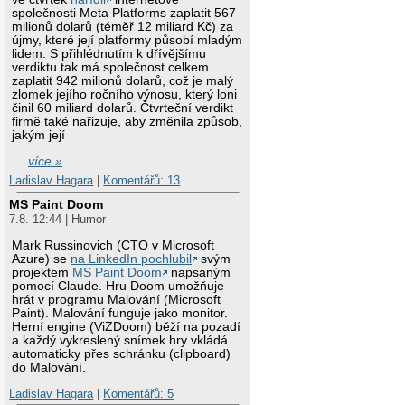
společnosti Meta Platforms zaplatit 567
milionů dolarů (téměř 12 miliard Kč) za
újmy, které její platformy působí mladým
lidem. S přihlédnutím k dřívějšímu
verdiktu tak má společnost celkem
zaplatit 942 milionů dolarů, což je malý
zlomek jejího ročního výnosu, který loni
činil 60 miliard dolarů. Čtvrteční verdikt
firmě také nařizuje, aby změnila způsob,
jakým její
…
více »
Ladislav Hagara
|
Komentářů: 13
MS Paint Doom
7.8. 12:44 | Humor
Mark Russinovich (CTO v Microsoft
Azure) se
na LinkedIn pochlubil
svým
projektem
MS Paint Doom
napsaným
pomocí Claude. Hru Doom umožňuje
hrát v programu Malování (Microsoft
Paint). Malování funguje jako monitor.
Herní engine (ViZDoom) běží na pozadí
a každý vykreslený snímek hry vkládá
automaticky přes schránku (clipboard)
do Malování.
Ladislav Hagara
|
Komentářů: 5