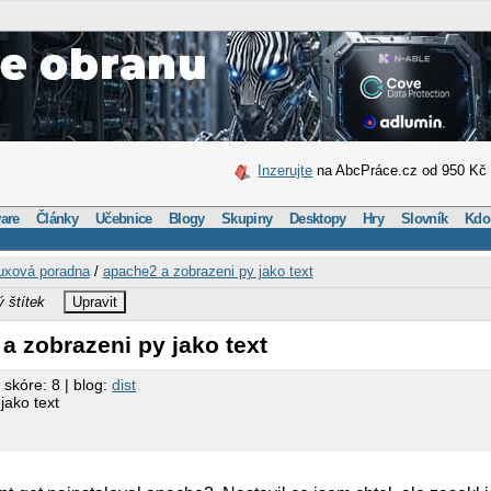
Inzerujte
na AbcPráce.cz od 950 Kč
are
Články
Učebnice
Blogy
Skupiny
Desktopy
Hry
Slovník
Kdo
uxová poradna
/
apache2 a zobrazeni py jako text
ý štítek
Upravit
a zobrazeni py jako text
 skóre: 8 | blog:
dist
jako text