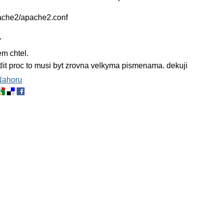
pache2/apache2.conf
Y
em chtel.
it proc to musi byt zrovna velkyma pismenama. dekuji
Nahoru