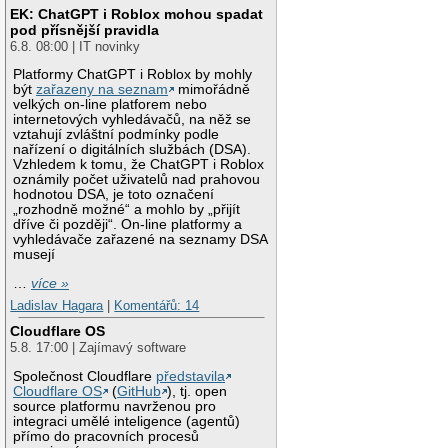
EK: ChatGPT i Roblox mohou spadat
pod přísnější pravidla
6.8. 08:00 | IT novinky
Platformy ChatGPT i Roblox by mohly
být
zařazeny na seznam
mimořádně
velkých on-line platforem nebo
internetových vyhledávačů, na něž se
vztahují zvláštní podmínky podle
nařízení o digitálních službách (DSA).
Vzhledem k tomu, že ChatGPT i Roblox
oznámily počet uživatelů nad prahovou
hodnotou DSA, je toto označení
„rozhodně možné“ a mohlo by „přijít
dříve či později“. On-line platformy a
vyhledávače zařazené na seznamy DSA
musejí
…
více »
Ladislav Hagara
|
Komentářů: 14
Cloudflare OS
5.8. 17:00 | Zajímavý software
Společnost Cloudflare
představila
Cloudflare OS
(
GitHub
), tj. open
source platformu navrženou pro
integraci umělé inteligence (agentů)
přímo do pracovních procesů