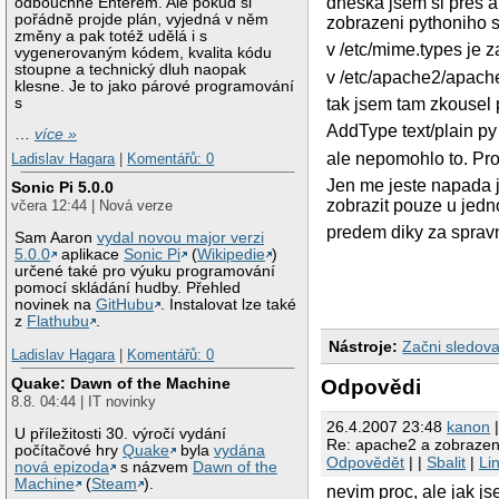
dneska jsem si pres a
odbouchne Enterem. Ale pokud si
pořádně projde plán, vyjedná v něm
zobrazeni pythoniho s
změny a pak totéž udělá i s
v /etc/mime.types je 
vygenerovaným kódem, kvalita kódu
stoupne a technický dluh naopak
v /etc/apache2/apache
klesne. Je to jako párové programování
s
tak jsem tam zkousel 
AddType text/plain py
…
více »
ale nepomohlo to. Pr
Ladislav Hagara
|
Komentářů: 0
Jen me jeste napada j
Sonic Pi 5.0.0
zobrazit pouze u jed
včera 12:44 | Nová verze
predem diky za spra
Sam Aaron
vydal novou major verzi
5.0.0
aplikace
Sonic Pi
(
Wikipedie
)
určené také pro výuku programování
pomocí skládání hudby. Přehled
novinek na
GitHubu
. Instalovat lze také
z
Flathubu
.
Nástroje:
Začni sledova
Ladislav Hagara
|
Komentářů: 0
Quake: Dawn of the Machine
Odpovědi
8.8. 04:44 | IT novinky
26.4.2007 23:48
kanon
|
U příležitosti 30. výročí vydání
Re: apache2 a zobrazeni
počítačové hry
Quake
byla
vydána
Odpovědět
| |
Sbalit
|
Li
nová epizoda
s názvem
Dawn of the
Machine
(
Steam
).
nevim proc, ale jak 