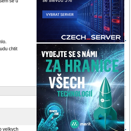
jsem se u
lo.
udu chtit
o velkych