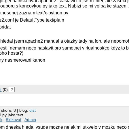
pt-get nainstaloval apache2. Nastavil co jsem chtel, ale zasekl 
ouboru s koncovkou py jako text. Nabizi se mi volba ke stazeni.
zanesenej zaznam text/x-python py
2.conf je DefaultType text/plain
pridat
ohledal jsem apache2 manual a otazky tady na foru ale nepomoh
estli nemam neco nastavit pro samotnej virtualhost(co kdyz to b
noho hosta?)
vny nasmerovani kanon
t
(0)
?
 skóre: 8 | blog:
dist
 py jako text
nk
|
Blokovat
|
Admin
jsem dneska hledal vsude mozne nejak mi utkvelo v mozku neco 