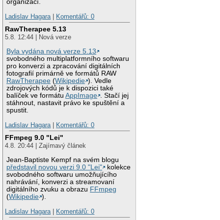
organizací.
Ladislav Hagara
|
Komentářů: 0
RawTherapee 5.13
5.8. 12:44 | Nová verze
Byla vydána nová verze 5.13
svobodného multiplatformního softwaru
pro konverzi a zpracování digitálních
fotografií primárně ve formátů RAW
RawTherapee
(
Wikipedie
). Vedle
zdrojových kódů je k dispozici také
balíček ve formátu
AppImage
. Stačí jej
stáhnout, nastavit právo ke spuštění a
spustit.
Ladislav Hagara
|
Komentářů: 0
FFmpeg 9.0 "Lei"
4.8. 20:44 | Zajímavý článek
Jean-Baptiste Kempf na svém blogu
představil novou verzi 9.0 "Lei"
kolekce
svobodného softwaru umožňujícího
nahrávání, konverzi a streamovaní
digitálního zvuku a obrazu
FFmpeg
(
Wikipedie
).
Ladislav Hagara
|
Komentářů: 0