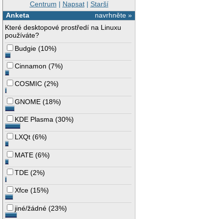
Centrum
|
Napsat
|
Starší
Anketa
navrhněte »
Které desktopové prostředí na Linuxu
používáte?
Budgie
(
10%
)
Cinnamon
(
7%
)
COSMIC
(
2%
)
GNOME
(
18%
)
KDE Plasma
(
30%
)
LXQt
(
6%
)
MATE
(
6%
)
TDE
(
2%
)
Xfce
(
15%
)
jiné/žádné
(
23%
)