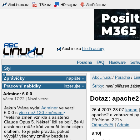
AbcLinuxu.cz
ITBiz.cz
HDmag.cz
AbcPráce.cz
AbcLinuxu
hledá autory
!
Poradna
FAQ
Hardware
Softw
Styl
×
AbcLinuxu
:/
Poradna
/
Lin
Zprávičky
napište »
Pracovní nabídky
inzerujte »
Štítky
:
není přiřazen žádn
Adminer 6.0.0
Dotaz: apache2 
včera 17:22 | Nová verze
Jakub Vrána vydal
Adminer
ve verzi
26.4.2007 23:07
kanon
|
6.0.0 s
více než 130 změnami
:
apache2 a zobrazeni py 
"Většina změn vznikla s asistencí
Přečteno: 221×
Claude Opus 5. Někteří lidi se bojí, že AI
Odpovědět
|
Admin
asistence může kód zamořit technickým
dluhem. To je jistě pravda, pokud
ahoj
vývojář všechny změny bezduše