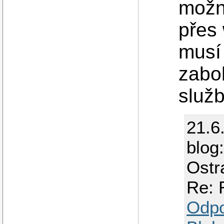
možn
přes
musí 
zabo
služ
21.6
blog
Ostr
Re: 
Odp