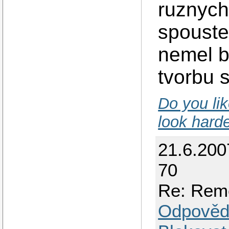
ruznych
spouste
nemel b
tvorbu 
Do you li
look harde
21.6.200
70
Re: Rem
Odpověd