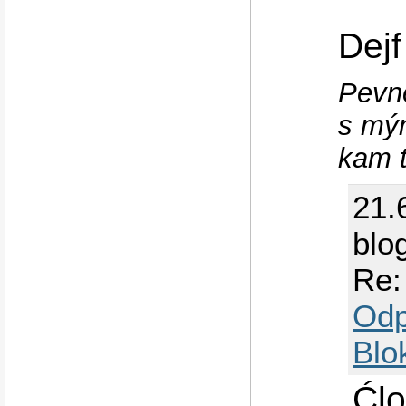
Dejf
Pevně
s mý
kam t
21.
blo
Re:
Odp
Blo
Ćlo