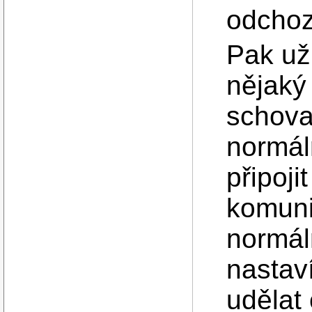
odchoz
Pak už
nějaký
schova
normál
připoji
komuni
normál
nastav
udělat 