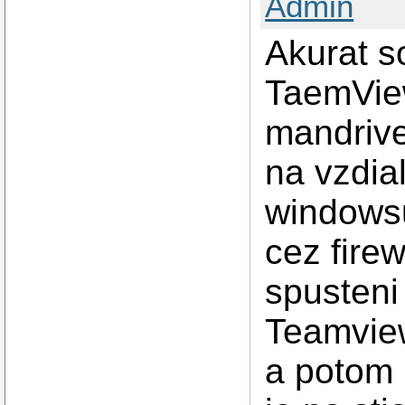
Admin
Akurat s
TaemView
mandrive
na vzdia
windowsu
cez firew
spusteni
Teamview
a potom 