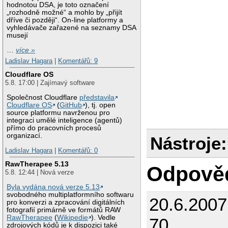
hodnotou DSA, je toto označení
„rozhodně možné“ a mohlo by „přijít
dříve či později“. On-line platformy a
vyhledávače zařazené na seznamy DSA
musejí
…
více »
Ladislav Hagara
|
Komentářů: 9
Cloudflare OS
5.8. 17:00 | Zajímavý software
Společnost Cloudflare
představila
Cloudflare OS
(
GitHub
), tj. open
source platformu navrženou pro
integraci umělé inteligence (agentů)
přímo do pracovních procesů
organizací.
Nástroje:
Ladislav Hagara
|
Komentářů: 0
RawTherapee 5.13
Odpově
5.8. 12:44 | Nová verze
Byla vydána nová verze 5.13
svobodného multiplatformního softwaru
20.6.200
pro konverzi a zpracování digitálních
fotografií primárně ve formátů RAW
RawTherapee
(
Wikipedie
). Vedle
70
zdrojových kódů je k dispozici také