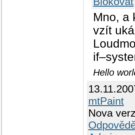
Blokovat
Mno, a 
vzít uk
Loudmou
if–syste
Hello wor
13.11.200
mtPaint
Nova verz
Odpovědě