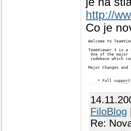
je na st
http://
Co je no
Welcome to TeamVie
TeamViewer 3 is a 
 One of the major 
 codebase which ca
Major Changes and 
    * Full support
it is now possible
    * Highly impro
 and compression

14.11.20
    * TeamViewer i
between TeamViewer
    * In TeamViewe
FiloBlog
    * Automatic pr
    * Multi monito
Re: Nova
    * Extended des
    * Improved fil
    * Full support