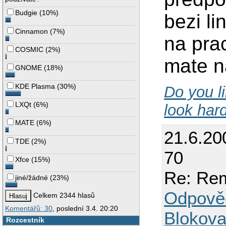
Budgie
(
10%
)
bezi l
Cinnamon
(
7%
)
na pra
COSMIC
(
2%
)
mate n
GNOME
(
18%
)
KDE Plasma
(
30%
)
Do you l
LXQt
(
6%
)
look hard
MATE
(
6%
)
21.6.20
TDE
(
2%
)
70
Xfce
(
15%
)
Re: Re
jiné/žádné
(
23%
)
Odpově
Celkem 2344 hlasů
Komentářů: 30
, poslední 3.4. 20:20
Blokova
Rozcestník