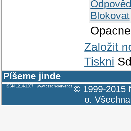
Odpověd
    * Improved han
    * Drawback: Te
versions can be in
Blokovat
2.x protocol was b
With the developme
new, high performa
Opacne, 
Založit 
Tiskni
Sd
Píšeme jinde
ISSN 1214-1267
www.czech-server.cz
© 1999-2015
o.
Všechna 