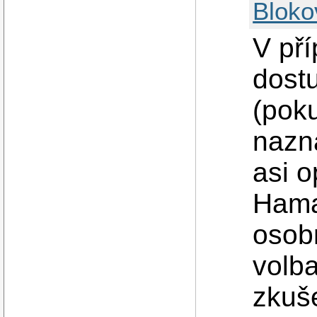
Bloko
V pří
dostu
(poku
nazn
asi o
Hama
osob
volb
zkuše