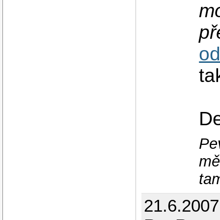
mo
př
o
t
De
Pe
mě
tam
21.6.2007