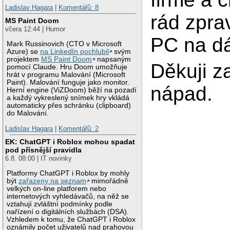
Ladislav Hagara
|
Komentářů: 8
rád zpra
MS Paint Doom
včera 12:44 | Humor
PC na dá
Mark Russinovich (CTO v Microsoft
Azure) se
na LinkedIn pochlubil
svým
projektem
MS Paint Doom
napsaným
Děkuji za
pomocí Claude. Hru Doom umožňuje
hrát v programu Malování (Microsoft
Paint). Malování funguje jako monitor.
nápad.
Herní engine (ViZDoom) běží na pozadí
a každý vykreslený snímek hry vkládá
automaticky přes schránku (clipboard)
do Malování.
Ladislav Hagara
|
Komentářů: 2
EK: ChatGPT i Roblox mohou spadat
pod přísnější pravidla
6.8. 08:00 | IT novinky
Platformy ChatGPT i Roblox by mohly
být
zařazeny na seznam
mimořádně
velkých on-line platforem nebo
internetových vyhledávačů, na něž se
vztahují zvláštní podmínky podle
nařízení o digitálních službách (DSA).
Vzhledem k tomu, že ChatGPT i Roblox
oznámily počet uživatelů nad prahovou