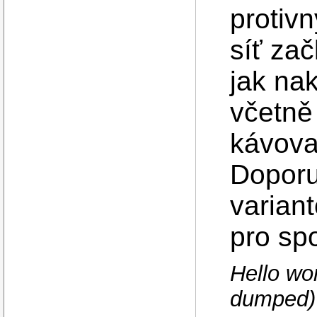
protiv
síť zač
jak na
včetně 
kávova
Doporuč
variant
pro spo
Hello wo
dumped)