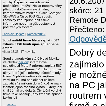
20.6.200
služby. Úspěšné zneužití může
útočníkům umožnit získat neoprávněný
skóre: 21
přístup k dotčeným systémům,
kompromitovat zařízení Cisco Catalyst
SD-WAN a Cisco IOS XE, spustit
Remote D
libovolný kód, zpřístupnit citlivé
informace nebo narušit dostupnost
Přečteno:
postižených systémů.
Ladislav Hagara
|
Komentářů: 2
Odpovědě
Soud nařídil firmě Meta zaplatit 567
milionů USD kvůli újmě způsobené
dětem
Dobrý de
včera 15:33 | IT novinky
Soud v americkém státě Nové Mexiko
zajímalo 
ve čtvrtek
nařídil
internetové
společnosti Meta Platforms zaplatit 567
milionů dolarů (téměř 12 miliard Kč) za
je možné
újmy, které její platformy působí mladým
lidem. S přihlédnutím k dřívějšímu
verdiktu tak má společnost celkem
na PC ja
zaplatit 942 milionů dolarů, což je malý
zlomek jejího ročního výnosu, který loni
činil 60 miliard dolarů. Čtvrteční verdikt
routrem 
firmě také nařizuje, aby změnila způsob,
jakým její
firmě a 
…
více »