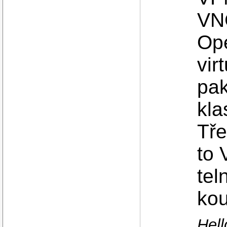
VNC
Ope
vir
pak
kla
Tře
to 
tel
kou
Hell