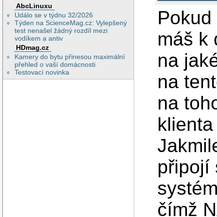
AbcLinuxu
Pokud 
Událo se v týdnu 32/2026
Týden na ScienceMag.cz: Vylepšený
test nenašel žádný rozdíl mezi
máš k 
vodíkem a antiv
HDmag.cz
na jaké
Kamery do bytu přinesou maximální
přehled o vaší domácnosti
Testovací novinka
na tent
na toh
klienta
Jakmil
připoj
systému
čímž N