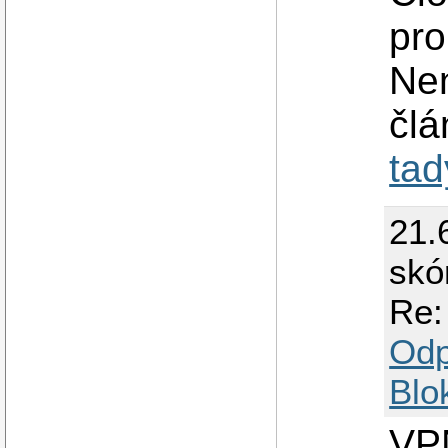
pro
Nen
člá
tad
21.
skó
Re:
Odp
Blo
VP