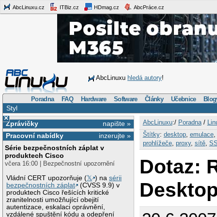
AbcLinuxu.cz
ITBiz.cz
HDmag.cz
AbcPráce.cz
AbcLinuxu
hledá autory
!
Poradna
FAQ
Hardware
Software
Články
Učebnice
Blog
Styl
×
AbcLinuxu
:/
Poradna
/
Lin
Zprávičky
napište »
Štítky
:
desktop
,
emulace
Pracovní nabídky
inzerujte »
prohlížeče
,
proxy
,
sítě
,
S
Série bezpečnostních záplat v
produktech Cisco
Dotaz: 
včera 16:00 | Bezpečnostní upozornění
Vládní CERT upozorňuje (
𝕏
) na
sérii
Deskto
bezpečnostních záplat
(CVSS 9.9) v
produktech Cisco řešících kritické
zranitelnosti umožňující obejití
autentizace, eskalaci oprávnění,
vzdálené spuštění kódu a odepření