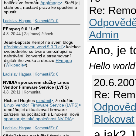
balíček ve formátu
AppImage
. Stačí jej
Re: Remo
stáhnout, nastavit právo ke spuštění a
spustit.
Odpovědě
Ladislav Hagara
|
Komentářů: 0
FFmpeg 9.0 "Lei"
Admin
4.8. 20:44 | Zajímavý článek
Jean-Baptiste Kempf na svém blogu
Ano, je 
představil novou verzi 9.0 "Lei"
kolekce
svobodného softwaru umožňujícího
nahrávání, konverzi a streamovaní
digitálního zvuku a obrazu
FFmpeg
Hello worl
(
Wikipedie
).
Ladislav Hagara
|
Komentářů: 0
20.6.200
NVIDIA sponzorem služby Linux
Vendor Firmware Service (LVFS)
Re: Rem
4.8. 20:11 | Komunita
Richard Hughes
oznámil
, že službu
Odpověd
Linux Vendor Firmware Service (LVFS)
umožňující aktualizovat firmware
zařízení na počítačích s Linuxem, nově
Blokovat
sponzoruje také společnost NVIDIA
.
Ladislav Hagara
|
Komentářů: 0
a jak? 
SlideRshow, prohlížeč fotek, ale i