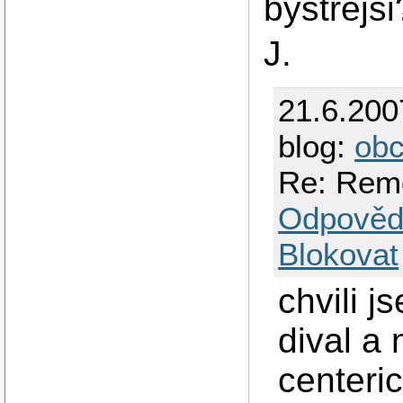
bystrejsi
J.
21.6.200
blog:
obc
Re: Rem
Odpověd
Blokovat
chvili 
dival a 
centeri