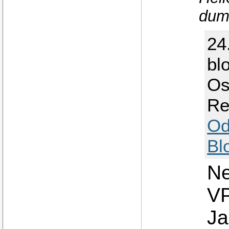
dum
24
bl
Os
Re
Od
Bl
Ne
VP
Ja