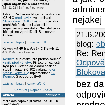
jejich organizér a prezentátor
admine
4.8. 12:22 | Zajímavý software
Edvard Rejthar na blogu zaměstnanců
nejakej 
CZ.NIC
představil
svou aplikaci
SlideRshow
(
GitHub
). Funguje jako
prohlížeč fotek, ale i jako jejich
organizér a prezentátor. Neinstaluje se,
21.6.20
běží přímo v prohlížeči. Bez serveru.
Offline.
blog:
ob
Ladislav Hagara
|
Komentářů: 11
Kermit má 45 let. Vydán C-Kermit 11
Re: Re
4.8. 11:44 | Nová verze
Kermit
, tj. protokol pro přenos souborů,
Odpově
vznikl před 45 lety
. Při této příležitosti
byla po 15 letech od vydání poslední
Blokova
stabilní verze 9.0.302 vydána
nová
stabilní verze 11
implementace
C-
Kermit
. S podporou IPv6.
bez da
Ladislav Hagara
|
Komentářů: 0
Centrum
|
Napsat
|
Starší
odpovi
Anketa
navrhněte »
Které desktopové prostředí na Linuxu
predpo
používáte?