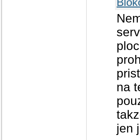
Blok
Nem
serv
ploc
proh
pri
na t
pouz
takz
jen 