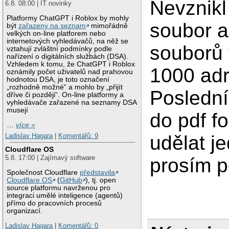
Nevznikl
6.8. 08:00 | IT novinky
Platformy ChatGPT i Roblox by mohly
soubor a
být
zařazeny na seznam
mimořádně
velkých on-line platforem nebo
internetových vyhledávačů, na něž se
souborů
vztahují zvláštní podmínky podle
nařízení o digitálních službách (DSA).
Vzhledem k tomu, že ChatGPT i Roblox
1000 adr
oznámily počet uživatelů nad prahovou
hodnotou DSA, je toto označení
„rozhodně možné“ a mohlo by „přijít
Poslední
dříve či později“. On-line platformy a
vyhledávače zařazené na seznamy DSA
musejí
do pdf f
…
více »
Ladislav Hagara
|
Komentářů: 9
udělat j
Cloudflare OS
5.8. 17:00 | Zajímavý software
prosím p
Společnost Cloudflare
představila
Cloudflare OS
(
GitHub
), tj. open
source platformu navrženou pro
integraci umělé inteligence (agentů)
přímo do pracovních procesů
organizací.
Ladislav Hagara
|
Komentářů: 0