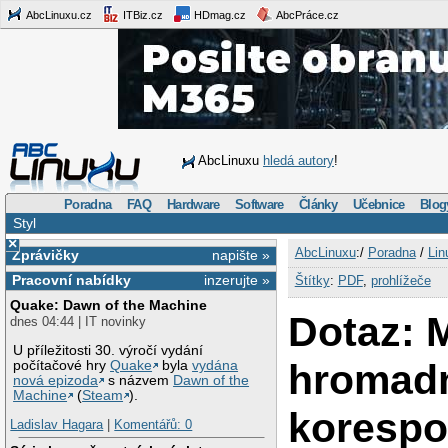
AbcLinuxu.cz
ITBiz.cz
HDmag.cz
AbcPráce.cz
AbcLinuxu
hledá autory
!
Poradna
FAQ
Hardware
Software
Články
Učebnice
Blog
Styl
×
AbcLinuxu
:/
Poradna
/
Lin
Zprávičky
napište »
Pracovní nabídky
inzerujte »
Štítky
:
PDF
,
prohlížeče
Quake: Dawn of the Machine
Dotaz: 
dnes 04:44 | IT novinky
U příležitosti 30. výročí vydání
hromad
počítačové hry
Quake
byla
vydána
nová epizoda
s názvem
Dawn of the
Machine
(
Steam
).
korespo
Ladislav Hagara
|
Komentářů: 0