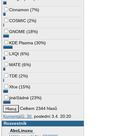
Cinnamon
(
7%
)
COSMIC
(
2%
)
GNOME
(
18%
)
KDE Plasma
(
30%
)
LXQt
(
6%
)
MATE
(
6%
)
TDE
(
2%
)
Xfce
(
15%
)
jiné/žádné
(
23%
)
Celkem 2344 hlasů
Komentářů: 30
, poslední 3.4. 20:20
Rozcestník
AbcLinuxu