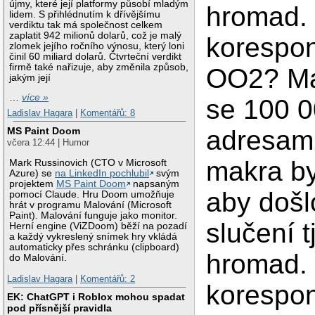
újmy, které její platformy působí mladým
hromad.
lidem. S přihlédnutím k dřívějšímu
verdiktu tak má společnost celkem
zaplatit 942 milionů dolarů, což je malý
korespon
zlomek jejího ročního výnosu, který loni
činil 60 miliard dolarů. Čtvrteční verdikt
firmě také nařizuje, aby změnila způsob,
OO2? Má
jakým její
…
více »
se 100 
Ladislav Hagara
|
Komentářů: 8
adresam
MS Paint Doom
včera 12:44 | Humor
makra by
Mark Russinovich (CTO v Microsoft
Azure) se
na LinkedIn pochlubil
svým
projektem
MS Paint Doom
napsaným
aby došl
pomocí Claude. Hru Doom umožňuje
hrát v programu Malování (Microsoft
Paint). Malování funguje jako monitor.
slučení t
Herní engine (ViZDoom) běží na pozadí
a každý vykreslený snímek hry vkládá
automaticky přes schránku (clipboard)
hromad.
do Malování.
Ladislav Hagara
|
Komentářů: 2
korespo
EK: ChatGPT i Roblox mohou spadat
pod přísnější pravidla