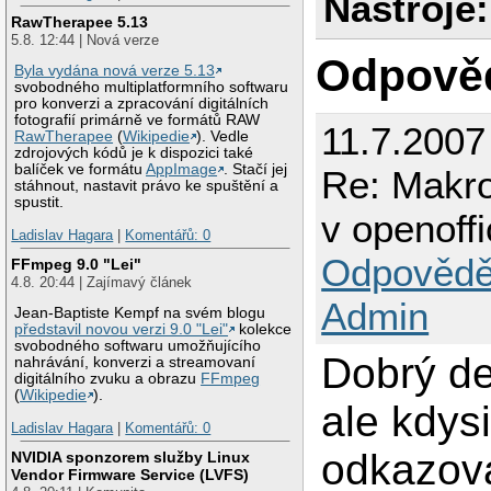
Nástroje:
RawTherapee 5.13
5.8. 12:44 | Nová verze
Odpově
Byla vydána nová verze 5.13
svobodného multiplatformního softwaru
pro konverzi a zpracování digitálních
fotografií primárně ve formátů RAW
11.7.2007
RawTherapee
(
Wikipedie
). Vedle
zdrojových kódů je k dispozici také
balíček ve formátu
AppImage
. Stačí jej
Re: Makr
stáhnout, nastavit právo ke spuštění a
spustit.
v openoff
Ladislav Hagara
|
Komentářů: 0
Odpovědě
FFmpeg 9.0 "Lei"
4.8. 20:44 | Zajímavý článek
Admin
Jean-Baptiste Kempf na svém blogu
představil novou verzi 9.0 "Lei"
kolekce
svobodného softwaru umožňujícího
Dobrý de
nahrávání, konverzi a streamovaní
digitálního zvuku a obrazu
FFmpeg
(
Wikipedie
).
ale kdys
Ladislav Hagara
|
Komentářů: 0
odkazo
NVIDIA sponzorem služby Linux
Vendor Firmware Service (LVFS)