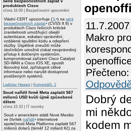
Série bezpečnostních záplat v
openoff
produktech Cisco
včera 16:00 | Bezpečnostní upozornění
Vládní CERT upozorňuje (
𝕏
) na
sérii
11.7.2007
bezpečnostních záplat
(CVSS 9.9) v
produktech Cisco řešících kritické
zranitelnosti umožňující obejití
Makro pr
autentizace, eskalaci oprávnění,
vzdálené spuštění kódu a odepření
služby. Úspěšné zneužití může
korespond
útočníkům umožnit získat neoprávněný
přístup k dotčeným systémům,
openoffic
kompromitovat zařízení Cisco Catalyst
SD-WAN a Cisco IOS XE, spustit
libovolný kód, zpřístupnit citlivé
Přečteno:
informace nebo narušit dostupnost
postižených systémů.
Odpovědě
Ladislav Hagara
|
Komentářů: 2
Soud nařídil firmě Meta zaplatit 567
Dobrý d
milionů USD kvůli újmě způsobené
dětem
včera 15:33 | IT novinky
mi někd
Soud v americkém státě Nové Mexiko
ve čtvrtek
nařídil
internetové
kodem m
společnosti Meta Platforms zaplatit 567
milionů dolarů (téměř 12 miliard Kč) za