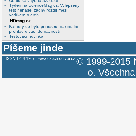
Událo se v týdnu 32/2026
Týden na ScienceMag.cz: Vylepšený
test nenašel žádný rozdíl mezi
vodíkem a antiv
HDmag.cz
Kamery do bytu přinesou maximální
přehled o vaší domácnosti
Testovací novinka
Píšeme jinde
ISSN 1214-1267
www.czech-server.cz
© 1999-2015
o.
Všechna 