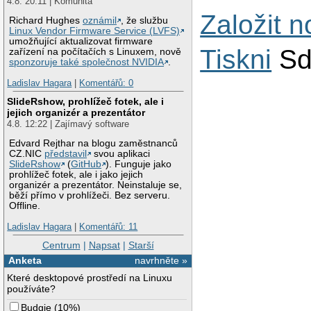
4.8. 20:11 | Komunita
Založit 
Richard Hughes
oznámil
, že službu
Linux Vendor Firmware Service (LVFS)
umožňující aktualizovat firmware
Tiskni
Sd
zařízení na počítačích s Linuxem, nově
sponzoruje také společnost NVIDIA
.
Ladislav Hagara
|
Komentářů: 0
SlideRshow, prohlížeč fotek, ale i
jejich organizér a prezentátor
4.8. 12:22 | Zajímavý software
Edvard Rejthar na blogu zaměstnanců
CZ.NIC
představil
svou aplikaci
SlideRshow
(
GitHub
). Funguje jako
prohlížeč fotek, ale i jako jejich
organizér a prezentátor. Neinstaluje se,
běží přímo v prohlížeči. Bez serveru.
Offline.
Ladislav Hagara
|
Komentářů: 11
Centrum
|
Napsat
|
Starší
Anketa
navrhněte »
Které desktopové prostředí na Linuxu
používáte?
Budgie
(
10%
)