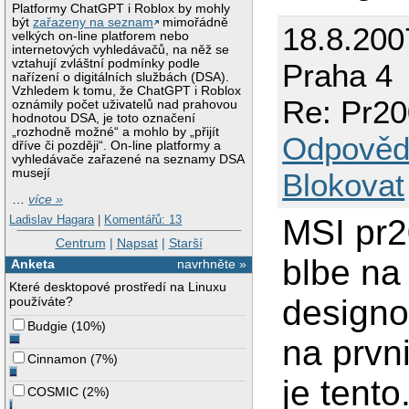
Platformy ChatGPT i Roblox by mohly
být
zařazeny na seznam
mimořádně
18.8.200
velkých on-line platforem nebo
internetových vyhledávačů, na něž se
vztahují zvláštní podmínky podle
Praha 4
nařízení o digitálních službách (DSA).
Vzhledem k tomu, že ChatGPT i Roblox
Re: Pr20
oznámily počet uživatelů nad prahovou
hodnotou DSA, je toto označení
„rozhodně možné“ a mohlo by „přijít
Odpověd
dříve či později“. On-line platformy a
vyhledávače zařazené na seznamy DSA
musejí
Blokovat
…
více »
Ladislav Hagara
|
Komentářů: 13
MSI pr2
Centrum
|
Napsat
|
Starší
blbe na
Anketa
navrhněte »
Které desktopové prostředí na Linuxu
design
používáte?
Budgie
(
10%
)
na prvni
Cinnamon
(
7%
)
je tento
COSMIC
(
2%
)