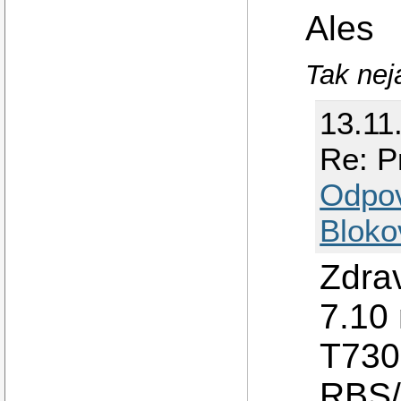
Ales
Tak nej
13.11
Re: P
Odpo
Bloko
Zdra
7.10
T730
RBS/