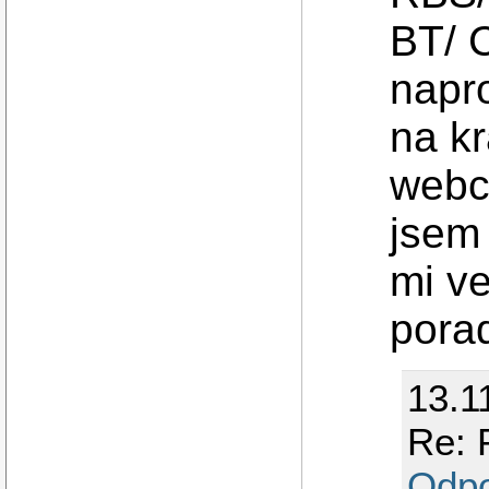
BT/ 
napr
na k
webc
jsem
mi v
porad
13.1
Re: 
Odp