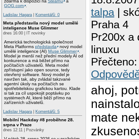
zdarma k dispozici na
Steamu
a
GOG.com
.
talpa
| skó
Ladislav Hagara
|
Komentářů: 0
Praha 4
Meta představila nový model umělé
inteligence Muse Glimmer
Pr200x a 
dnes 16:00 | IT novinky
Americká technologická společnost
linuxu
Meta Platforms
představila
nový model
umělé inteligence (AI)
Muse Glimmer
.
Model je menší než přední modely AI od
Přečteno:
konkurence a má běžet přímo na
počítačích uživatelů. Meta model
zpřístupní jako open source, tedy
Odpovědě
otevřený software. Nový model je
navržen tak, aby zvládal takzvané
agentní úkoly na počítačích se
ahoj, pot
spotřebitelskou grafickou kartou. Klade
si tak za cíl uspokojit poptávku po
systémech AI, které běží přímo na
nainstal
zařízeních uživatelů.
Ladislav Hagara
|
Komentářů: 5
mate ne
Mobilní Hackday #8 proběhne 28.
srpna v Praze
zkusenos
dnes 12:11 | Pozvánky
V pátek 28. srpna 2026 se v pražském