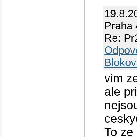
19.8.2
Praha 
Re: Pr
Odpov
Blokov
vim z
ale pr
nejso
cesky
To ze 