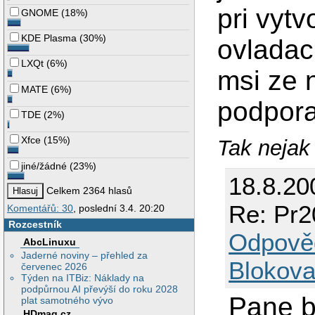
pri vyt
GNOME
(
18%
)
KDE Plasma
(
30%
)
ovladac
LXQt
(
6%
)
msi ze 
MATE
(
6%
)
podpora.
TDE
(
2%
)
Xfce
(
15%
)
Tak nejak
jiné/žádné
(
23%
)
18.8.20
Celkem 2364 hlasů
Re: Pr2
Komentářů: 30
, poslední 3.4. 20:20
Rozcestník
Odpově
AbcLinuxu
Jaderné noviny – přehled za
Blokova
červenec 2026
Týden na ITBiz: Náklady na
podpůrnou AI převýší do roku 2028
Pane b
plat samotného vývo
HDmag.cz