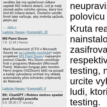
verdiktu tak má společnost celkem
neupravi
zaplatit 942 milionů dolarů, což je malý
zlomek jejího ročního výnosu, který loni
činil 60 miliard dolarů. Čtvrteční verdikt
polovicu
firmě také nařizuje, aby změnila způsob,
jakým její
Kruta rea
…
více »
Ladislav Hagara
|
Komentářů: 20
nainstalo
MS Paint Doom
7.8. 12:44 | Humor
zasifrova
Mark Russinovich (CTO v Microsoft
Azure) se
na LinkedIn pochlubil
svým
projektem
MS Paint Doom
napsaným
respekti
pomocí Claude. Hru Doom umožňuje
hrát v programu Malování (Microsoft
Paint). Malování funguje jako monitor.
testing, 
Herní engine (ViZDoom) běží na pozadí
a každý vykreslený snímek hry vkládá
urcite v
automaticky přes schránku (clipboard)
do Malování.
ludi, kto
Ladislav Hagara
|
Komentářů: 4
EK: ChatGPT i Roblox mohou spadat
pod přísnější pravidla
testing.
6.8. 08:00 | IT novinky