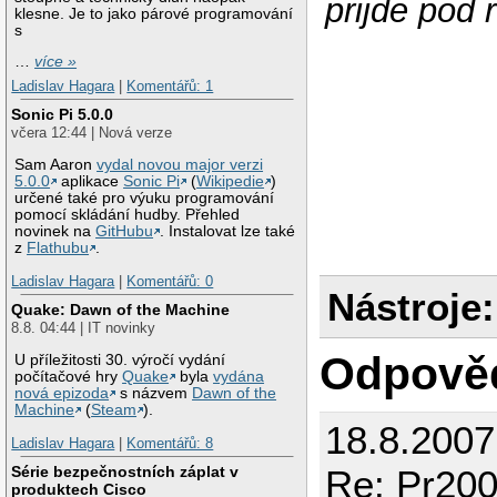
prijde pod 
klesne. Je to jako párové programování
s
…
více »
Ladislav Hagara
|
Komentářů: 1
Sonic Pi 5.0.0
včera 12:44 | Nová verze
Sam Aaron
vydal novou major verzi
5.0.0
aplikace
Sonic Pi
(
Wikipedie
)
určené také pro výuku programování
pomocí skládání hudby. Přehled
novinek na
GitHubu
. Instalovat lze také
z
Flathubu
.
Ladislav Hagara
|
Komentářů: 0
Nástroje:
Quake: Dawn of the Machine
8.8. 04:44 | IT novinky
Odpově
U příležitosti 30. výročí vydání
počítačové hry
Quake
byla
vydána
nová epizoda
s názvem
Dawn of the
Machine
(
Steam
).
18.8.2007
Ladislav Hagara
|
Komentářů: 8
Série bezpečnostních záplat v
Re: Pr200x
produktech Cisco