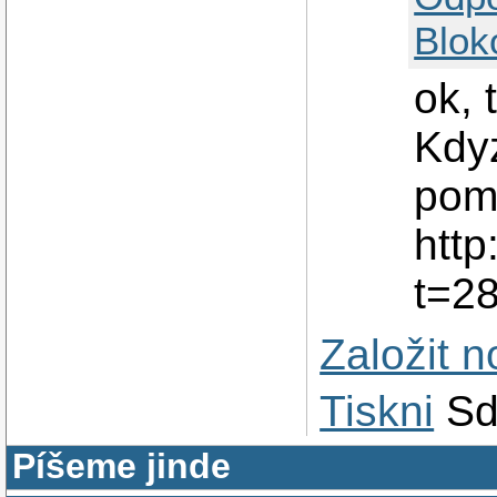
Blok
ok,
Kdyz
pomo
http
t=2
Založit 
Tiskni
Sd
Píšeme jinde