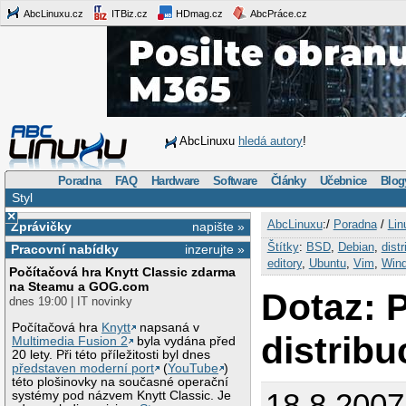
AbcLinuxu.cz
ITBiz.cz
HDmag.cz
AbcPráce.cz
AbcLinuxu
hledá autory
!
Poradna
FAQ
Hardware
Software
Články
Učebnice
Blog
Styl
×
AbcLinuxu
:/
Poradna
/
Lin
Zprávičky
napište »
Štítky
:
BSD
,
Debian
,
dist
Pracovní nabídky
inzerujte »
editory
,
Ubuntu
,
Vim
,
Win
Počítačová hra Knytt Classic zdarma
na Steamu a GOG.com
Dotaz: 
dnes 19:00 | IT novinky
Počítačová hra
Knytt
napsaná v
distribu
Multimedia Fusion 2
byla vydána před
20 lety. Při této příležitosti byl dnes
představen moderní port
(
YouTube
)
této plošinovky na současné operační
18.8.2007
systémy pod názvem Knytt Classic. Je