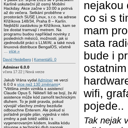
nejakou d
Karlíně uskuteční již osmý Mobilní
Hackday. Akce začne v 10:00 a potrvá
až do večera. Setkání proběhne v
co si s t
prostorách SUSE Linux, s.r.o. na adrese
Křižíkova 148/34, Praha 8 – Karlín.
Nejbližší zastávkou je Křižíkova, kam se
mam pro
lze dostat tramvají i metrem. Na
programu budou například novinky z
posledních měsíců, možnosti, jak si
sata rad
zjednodušit práci s LLM/AI, a také nová
linuxová distribuce BengalOS, včetně
…
více »
bude i p
David Heidelberg
|
Komentářů: 0
ostatnim
Adminer 6.0.0
včera 17:22 | Nová verze
hardwar
Jakub Vrána vydal
Adminer
ve verzi
6.0.0 s
více než 130 změnami
:
"Většina změn vznikla s asistencí
wifi, gra
Claude Opus 5. Někteří lidi se bojí, že AI
asistence může kód zamořit technickým
dluhem. To je jistě pravda, pokud
pojede..
vývojář všechny změny bezduše
odbouchne Enterem. Ale pokud si
pořádně projde plán, vyjedná v něm
Tak nejak 
změny a pak totéž udělá i s
vygenerovaným kódem, kvalita kódu
stoupne a technický dluh naopak