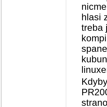
nicme
hlasi
treba 
kompi
spane
kubun
linuxe
Kdyby
PR200
stran