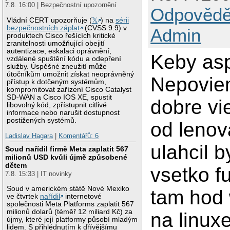
7.8. 16:00 | Bezpečnostní upozornění
Odpovědě
Vládní CERT upozorňuje (
𝕏
) na
sérii
bezpečnostních záplat
(CVSS 9.9) v
Admin
produktech Cisco řešících kritické
zranitelnosti umožňující obejití
autentizace, eskalaci oprávnění,
Keby asp
vzdálené spuštění kódu a odepření
služby. Úspěšné zneužití může
útočníkům umožnit získat neoprávněný
Nepoviem
přístup k dotčeným systémům,
kompromitovat zařízení Cisco Catalyst
SD-WAN a Cisco IOS XE, spustit
dobre vi
libovolný kód, zpřístupnit citlivé
informace nebo narušit dostupnost
postižených systémů.
od lenov
Ladislav Hagara
|
Komentářů: 6
ulahcil b
Soud nařídil firmě Meta zaplatit 567
milionů USD kvůli újmě způsobené
dětem
vsetko f
7.8. 15:33 | IT novinky
Soud v americkém státě Nové Mexiko
tam hod 
ve čtvrtek
nařídil
internetové
společnosti Meta Platforms zaplatit 567
milionů dolarů (téměř 12 miliard Kč) za
na linux
újmy, které její platformy působí mladým
lidem. S přihlédnutím k dřívějšímu