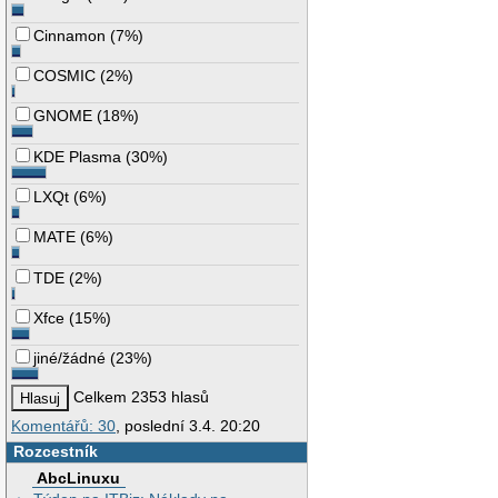
Cinnamon
(
7%
)
COSMIC
(
2%
)
GNOME
(
18%
)
KDE Plasma
(
30%
)
LXQt
(
6%
)
MATE
(
6%
)
TDE
(
2%
)
Xfce
(
15%
)
jiné/žádné
(
23%
)
Celkem 2353 hlasů
Komentářů: 30
, poslední 3.4. 20:20
Rozcestník
AbcLinuxu