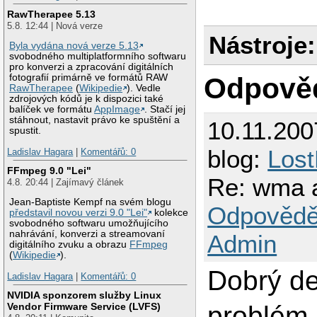
RawTherapee 5.13
5.8. 12:44 | Nová verze
Nástroje:
Byla vydána nová verze 5.13
svobodného multiplatformního softwaru
pro konverzi a zpracování digitálních
Odpově
fotografií primárně ve formátů RAW
RawTherapee
(
Wikipedie
). Vedle
zdrojových kódů je k dispozici také
balíček ve formátu
AppImage
. Stačí jej
stáhnout, nastavit právo ke spuštění a
10.11.200
spustit.
blog:
Los
Ladislav Hagara
|
Komentářů: 0
FFmpeg 9.0 "Lei"
Re: wma a
4.8. 20:44 | Zajímavý článek
Jean-Baptiste Kempf na svém blogu
Odpovědě
představil novou verzi 9.0 "Lei"
kolekce
svobodného softwaru umožňujícího
nahrávání, konverzi a streamovaní
Admin
digitálního zvuku a obrazu
FFmpeg
(
Wikipedie
).
Dobrý de
Ladislav Hagara
|
Komentářů: 0
NVIDIA sponzorem služby Linux
Vendor Firmware Service (LVFS)
problém 