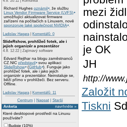
4.8. 20:11 | Komunita
mezi židl
Richard Hughes
oznámil
, že službu
Linux Vendor Firmware Service (LVFS)
umožňující aktualizovat firmware
odinstalo
zařízení na počítačích s Linuxem, nově
sponzoruje také společnost NVIDIA
.
nainstal
Ladislav Hagara
|
Komentářů: 0
SlideRshow, prohlížeč fotek, ale i
je OK
jejich organizér a prezentátor
4.8. 12:22 | Zajímavý software
Edvard Rejthar na blogu zaměstnanců
JH
CZ.NIC
představil
svou aplikaci
SlideRshow
(
GitHub
). Funguje jako
prohlížeč fotek, ale i jako jejich
http://www
organizér a prezentátor. Neinstaluje se,
běží přímo v prohlížeči. Bez serveru.
Offline.
Založit 
Ladislav Hagara
|
Komentářů: 11
Centrum
|
Napsat
|
Starší
Tiskni
Sd
Anketa
navrhněte »
Které desktopové prostředí na Linuxu
používáte?
Budgie
(
10%
)