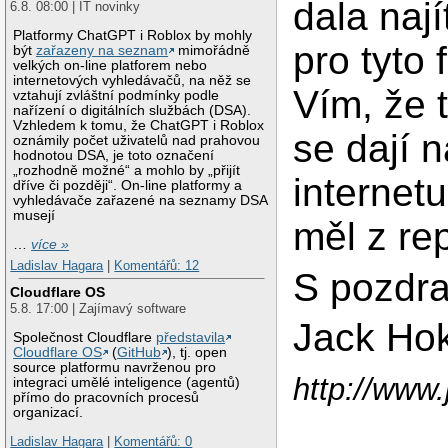
dala naj
6.8. 08:00 | IT novinky
Platformy ChatGPT i Roblox by mohly
pro tyto
být
zařazeny na seznam
mimořádně
velkých on-line platforem nebo
internetových vyhledávačů, na něž se
Vím, že t
vztahují zvláštní podmínky podle
nařízení o digitálních službách (DSA).
Vzhledem k tomu, že ChatGPT i Roblox
se dají n
oznámily počet uživatelů nad prahovou
hodnotou DSA, je toto označení
„rozhodně možné“ a mohlo by „přijít
internetu
dříve či později“. On-line platformy a
vyhledávače zařazené na seznamy DSA
musejí
měl z rep
…
více »
Ladislav Hagara
|
Komentářů: 12
S pozdr
Cloudflare OS
5.8. 17:00 | Zajímavý software
Jack Ho
Společnost Cloudflare
představila
Cloudflare OS
(
GitHub
), tj. open
source platformu navrženou pro
http://www
integraci umělé inteligence (agentů)
přímo do pracovních procesů
organizací.
Ladislav Hagara
|
Komentářů: 0