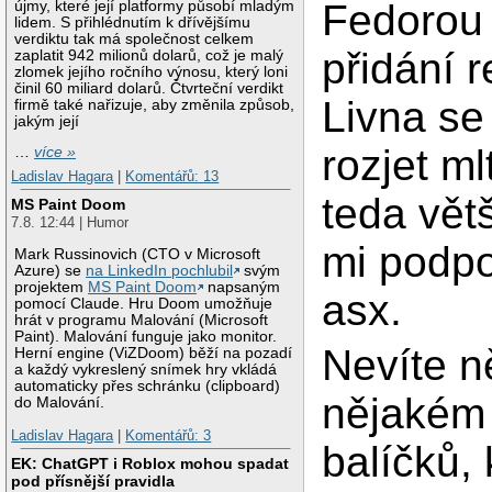
Fedorou 
újmy, které její platformy působí mladým
lidem. S přihlédnutím k dřívějšímu
verdiktu tak má společnost celkem
přidání r
zaplatit 942 milionů dolarů, což je malý
zlomek jejího ročního výnosu, který loni
činil 60 miliard dolarů. Čtvrteční verdikt
Livna se
firmě také nařizuje, aby změnila způsob,
jakým její
rozjet ml
…
více »
Ladislav Hagara
|
Komentářů: 13
teda vět
MS Paint Doom
7.8. 12:44 | Humor
mi podp
Mark Russinovich (CTO v Microsoft
Azure) se
na LinkedIn pochlubil
svým
projektem
MS Paint Doom
napsaným
asx.
pomocí Claude. Hru Doom umožňuje
hrát v programu Malování (Microsoft
Paint). Malování funguje jako monitor.
Nevíte n
Herní engine (ViZDoom) běží na pozadí
a každý vykreslený snímek hry vkládá
automaticky přes schránku (clipboard)
nějakém 
do Malování.
Ladislav Hagara
|
Komentářů: 3
balíčků,
EK: ChatGPT i Roblox mohou spadat
pod přísnější pravidla