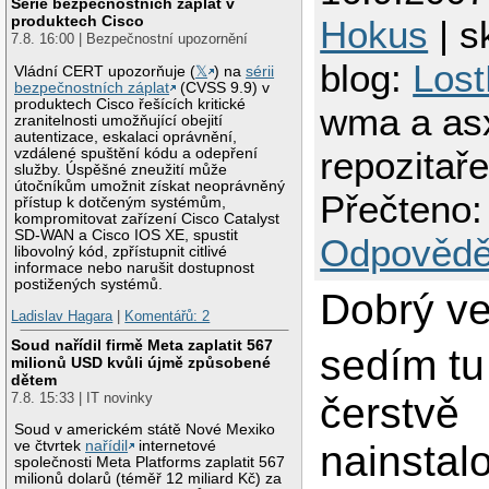
Série bezpečnostních záplat v
produktech Cisco
Hokus
| s
7.8. 16:00 | Bezpečnostní upozornění
blog:
Los
Vládní CERT upozorňuje (
𝕏
) na
sérii
bezpečnostních záplat
(CVSS 9.9) v
produktech Cisco řešících kritické
wma a as
zranitelnosti umožňující obejití
autentizace, eskalaci oprávnění,
repozitař
vzdálené spuštění kódu a odepření
služby. Úspěšné zneužití může
útočníkům umožnit získat neoprávněný
Přečteno:
přístup k dotčeným systémům,
kompromitovat zařízení Cisco Catalyst
SD-WAN a Cisco IOS XE, spustit
Odpovědě
libovolný kód, zpřístupnit citlivé
informace nebo narušit dostupnost
postižených systémů.
Dobrý ve
Ladislav Hagara
|
Komentářů: 2
Soud nařídil firmě Meta zaplatit 567
sedím tu
milionů USD kvůli újmě způsobené
dětem
čerstvě
7.8. 15:33 | IT novinky
Soud v americkém státě Nové Mexiko
ve čtvrtek
nařídil
internetové
nainstal
společnosti Meta Platforms zaplatit 567
milionů dolarů (téměř 12 miliard Kč) za