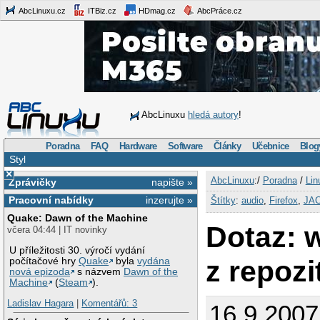
AbcLinuxu.cz
ITBiz.cz
HDmag.cz
AbcPráce.cz
AbcLinuxu
hledá autory
!
Poradna
FAQ
Hardware
Software
Články
Učebnice
Blog
Styl
×
AbcLinuxu
:/
Poradna
/
Lin
Zprávičky
napište »
Pracovní nabídky
inzerujte »
Štítky
:
audio
,
Firefox
,
JA
Quake: Dawn of the Machine
Dotaz: 
včera 04:44 | IT novinky
U příležitosti 30. výročí vydání
z repozi
počítačové hry
Quake
byla
vydána
nová epizoda
s názvem
Dawn of the
Machine
(
Steam
).
Ladislav Hagara
|
Komentářů: 3
16.9.200