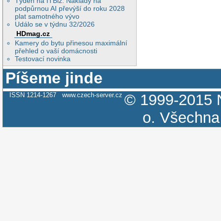
Týden na ITBiz: Náklady na
podpůrnou AI převýší do roku 2028
plat samotného vývo
Událo se v týdnu 32/2026
HDmag.cz
Kamery do bytu přinesou maximální
přehled o vaší domácnosti
Testovací novinka
Píšeme jinde
ISSN 1214-1267
www.czech-server.cz
© 1999-2015
o.
Všechna 