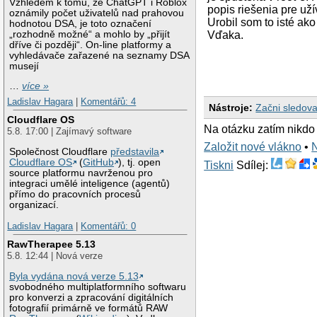
Vzhledem k tomu, že ChatGPT i Roblox
popis riešenia pre už
oznámily počet uživatelů nad prahovou
Urobil som to isté ak
hodnotou DSA, je toto označení
„rozhodně možné“ a mohlo by „přijít
Vďaka.
dříve či později“. On-line platformy a
vyhledávače zařazené na seznamy DSA
musejí
…
více »
Ladislav Hagara
|
Komentářů: 4
Nástroje:
Začni sledova
Cloudflare OS
Na otázku zatím nikdo
5.8. 17:00 | Zajímavý software
Založit nové vlákno
•
Společnost Cloudflare
představila
Cloudflare OS
(
GitHub
), tj. open
Tiskni
Sdílej:
source platformu navrženou pro
integraci umělé inteligence (agentů)
přímo do pracovních procesů
organizací.
Ladislav Hagara
|
Komentářů: 0
RawTherapee 5.13
5.8. 12:44 | Nová verze
Byla vydána nová verze 5.13
svobodného multiplatformního softwaru
pro konverzi a zpracování digitálních
fotografií primárně ve formátů RAW