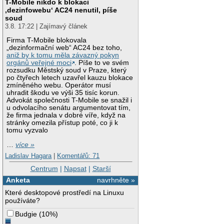
T-Mobile nikdo k blokaci
‚dezinfowebu‘ AC24 nenutil, píše
soud
3.8. 17:22 | Zajímavý článek
Firma T-Mobile blokovala
„dezinformační web“ AC24 bez toho,
aniž by k tomu měla závazný pokyn
orgánů veřejné moci
. Píše to ve svém
rozsudku Městský soud v Praze, který
po čtyřech letech uzavřel kauzu blokace
zmíněného webu. Operátor musí
uhradit škodu ve výši 35 tisíc korun.
Advokát společnosti T-Mobile se snažil i
u odvolacího senátu argumentovat tím,
že firma jednala v dobré víře, když na
stránky omezila přístup poté, co ji k
tomu vyzvalo
…
více »
Ladislav Hagara
|
Komentářů: 71
Centrum
|
Napsat
|
Starší
Anketa
navrhněte »
Které desktopové prostředí na Linuxu
používáte?
Budgie
(
10%
)