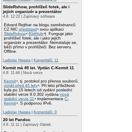
SlideRshow, prohlížeč fotek, ale i
jejich organizér a prezentátor
4.8. 12:22 | Zajímavý software
Edvard Rejthar na blogu zaměstnanců
CZ.NIC
představil
svou aplikaci
SlideRshow
(
GitHub
). Funguje jako
prohlížeč fotek, ale i jako jejich
organizér a prezentátor. Neinstaluje se,
běží přímo v prohlížeči. Bez serveru.
Offline.
Ladislav Hagara
|
Komentářů: 11
Kermit má 45 let. Vydán C-Kermit 11
4.8. 11:44 | Nová verze
Kermit
, tj. protokol pro přenos souborů,
vznikl před 45 lety
. Při této příležitosti
byla po 15 letech od vydání poslední
stabilní verze 9.0.302 vydána
nová
stabilní verze 11
implementace
C-
Kermit
. S podporou IPv6.
Ladislav Hagara
|
Komentářů: 0
20 let Pandoc
4.8. 11:11 | Zajímavý článek