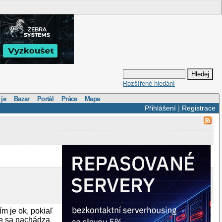
Rozšířené hledání
 je
Bazar
Portál
Práce
Mapa
Přihlášení
|
Registrace
m je ok, pokiaľ
ke sa nachádza