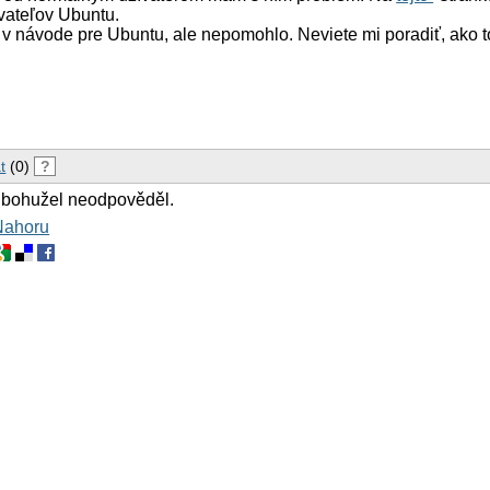
ívateľov Ubuntu.
o v návode pre Ubuntu, ale nepomohlo. Neviete mi poradiť, ako t
t
(0)
?
 bohužel neodpověděl.
Nahoru