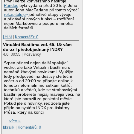
První verze konverzního nástroje
Pandoc
byla vydána před 20 lety. Jeho
autor John MacFarlane při tomto výročí
rekapituluje
jednotlivé etapy vývoje
a přidávání nových funkcí – rozšíření
nejen Markdownu a podporu mnoha
dalších formátů.
|🇵🇸
|
Komentářů: 0
Virtuální Bastlírna vol. 65: Už vám
dorazil předobjednaný INDX?
4.8. 00:55 | Pozvánky
Srpen přinesl nejen další spalující
vedro, ale také Virtuální Bastlírnu s
neméně žhavými novinkami. Využijte
tedy předpovědi na deštivý čtvrteční
večer a od 20:00 se připojte online k
tomuto neformálnímu setkání kutilů,
techniků a vědců, kde se strahovskými
bastlíři proberete nejzajímavější věci, na
které jste narazili za poslední měsíc.
Pokud jde o novinky, řeč zcela jistě
přijde na systém INDX pro tiskárny
Průša, který na konci
…
více »
bkralik
|
Komentářů: 0