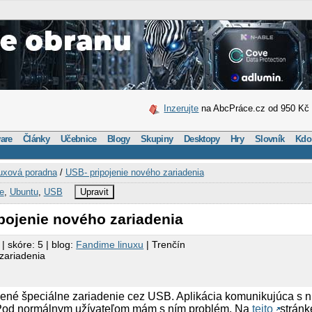
Inzerujte
na AbcPráce.cz od 950 Kč
are
Články
Učebnice
Blogy
Skupiny
Desktopy
Hry
Slovník
Kdo
uxová poradna
/
USB- pripojenie nového zariadenia
e
,
Ubuntu
,
USB
Upravit
pojenie nového zariadenia
| skóre: 5 | blog:
Fandime linuxu
| Trenčín
zariadenia
ené špeciálne zariadenie cez USB. Aplikácia komunikujúca s ní
. Pod normálnym užívateľom mám s ním problém. Na
tejto
strán