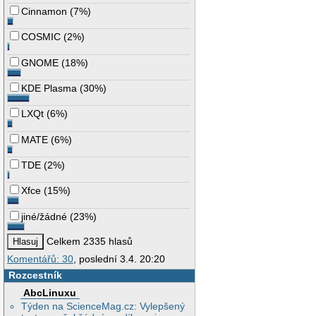
Cinnamon
(
7%
)
COSMIC
(
2%
)
GNOME
(
18%
)
KDE Plasma
(
30%
)
LXQt
(
6%
)
MATE
(
6%
)
TDE
(
2%
)
Xfce
(
15%
)
jiné/žádné
(
23%
)
Celkem 2335 hlasů
Komentářů: 30
, poslední 3.4. 20:20
Rozcestník
AbcLinuxu
Týden na ScienceMag.cz: Vylepšený