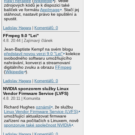
RawTherapee
(
Wikipedie
). Vedle
zdrojových kódů je k dispozici také
balíček ve formátu
AppImage
. Stačí jej
stáhnout, nastavit právo ke spuštění a
spustit.
Ladislav Hagara
|
Komentářů: 0
FFmpeg 9.0 "Lei"
4.8. 20:44 | Zajímavý článek
Jean-Baptiste Kempf na svém blogu
představil novou verzi 9.0 "Lei"
kolekce
svobodného softwaru umožňujícího
nahrávání, konverzi a streamovaní
digitálního zvuku a obrazu
FFmpeg
(
Wikipedie
).
Ladislav Hagara
|
Komentářů: 0
NVIDIA sponzorem služby Linux
Vendor Firmware Service (LVFS)
4.8. 20:11 | Komunita
Richard Hughes
oznámil
, že službu
Linux Vendor Firmware Service (LVFS)
umožňující aktualizovat firmware
zařízení na počítačích s Linuxem, nově
sponzoruje také společnost NVIDIA
.
Ladislav Hagara
|
Komentářů: 0