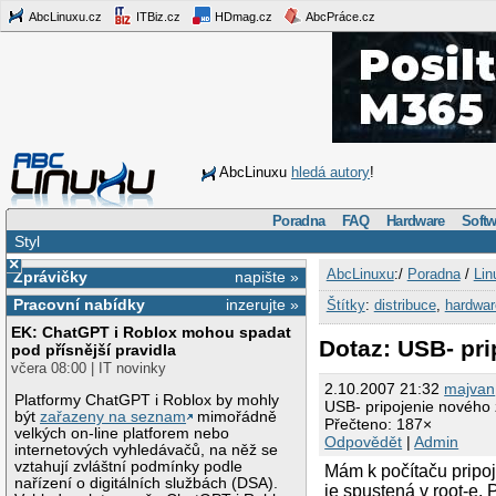
AbcLinuxu.cz
ITBiz.cz
HDmag.cz
AbcPráce.cz
AbcLinuxu
hledá autory
!
Poradna
FAQ
Hardware
Softw
Styl
×
AbcLinuxu
:/
Poradna
/
Lin
Zprávičky
napište »
Pracovní nabídky
inzerujte »
Štítky
:
distribuce
,
hardwar
EK: ChatGPT i Roblox mohou spadat
Dotaz: USB- pri
pod přísnější pravidla
včera 08:00 | IT novinky
2.10.2007 21:32
majvan
Platformy ChatGPT i Roblox by mohly
USB- pripojenie nového 
být
zařazeny na seznam
mimořádně
Přečteno: 187×
velkých on-line platforem nebo
Odpovědět
|
Admin
internetových vyhledávačů, na něž se
vztahují zvláštní podmínky podle
Mám k počítaču pripoj
nařízení o digitálních službách (DSA).
je spustená v root-e