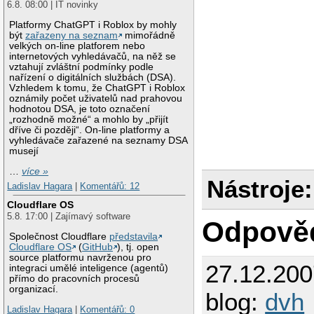
6.8. 08:00 | IT novinky
Platformy ChatGPT i Roblox by mohly
být
zařazeny na seznam
mimořádně
velkých on-line platforem nebo
internetových vyhledávačů, na něž se
vztahují zvláštní podmínky podle
nařízení o digitálních službách (DSA).
Vzhledem k tomu, že ChatGPT i Roblox
oznámily počet uživatelů nad prahovou
hodnotou DSA, je toto označení
„rozhodně možné“ a mohlo by „přijít
dříve či později“. On-line platformy a
vyhledávače zařazené na seznamy DSA
musejí
…
více »
Nástroje:
Ladislav Hagara
|
Komentářů: 12
Cloudflare OS
5.8. 17:00 | Zajímavý software
Odpově
Společnost Cloudflare
představila
Cloudflare OS
(
GitHub
), tj. open
source platformu navrženou pro
27.12.20
integraci umělé inteligence (agentů)
přímo do pracovních procesů
organizací.
blog:
dvh
Ladislav Hagara
|
Komentářů: 0