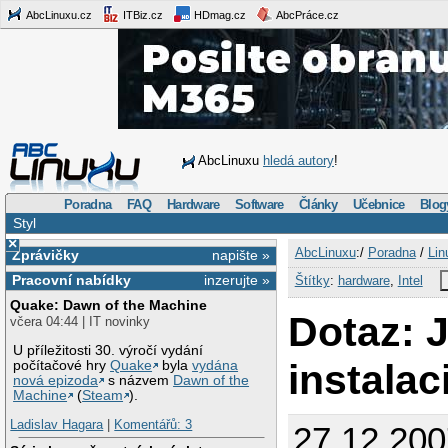
AbcLinuxu.cz
ITBiz.cz
HDmag.cz
AbcPráce.cz
AbcLinuxu
hledá autory
!
Poradna
FAQ
Hardware
Software
Články
Učebnice
Blog
Styl
×
AbcLinuxu
:/
Poradna
/
Lin
Zprávičky
napište »
Pracovní nabídky
inzerujte »
Štítky
:
hardware
,
Intel
Quake: Dawn of the Machine
Dotaz: 
včera 04:44 | IT novinky
U příležitosti 30. výročí vydání
instalac
počítačové hry
Quake
byla
vydána
nová epizoda
s názvem
Dawn of the
Machine
(
Steam
).
Ladislav Hagara
|
Komentářů: 3
27.12.200