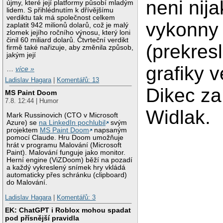
neni nija
újmy, které její platformy působí mladým
lidem. S přihlédnutím k dřívějšímu
verdiktu tak má společnost celkem
vykonny
zaplatit 942 milionů dolarů, což je malý
zlomek jejího ročního výnosu, který loni
činil 60 miliard dolarů. Čtvrteční verdikt
(prekres
firmě také nařizuje, aby změnila způsob,
jakým její
grafiky v
…
více »
Ladislav Hagara
|
Komentářů: 13
Dikec za
MS Paint Doom
7.8. 12:44 | Humor
Widlak.
Mark Russinovich (CTO v Microsoft
Azure) se
na LinkedIn pochlubil
svým
projektem
MS Paint Doom
napsaným
pomocí Claude. Hru Doom umožňuje
hrát v programu Malování (Microsoft
Paint). Malování funguje jako monitor.
Herní engine (ViZDoom) běží na pozadí
a každý vykreslený snímek hry vkládá
automaticky přes schránku (clipboard)
do Malování.
Ladislav Hagara
|
Komentářů: 3
EK: ChatGPT i Roblox mohou spadat
pod přísnější pravidla