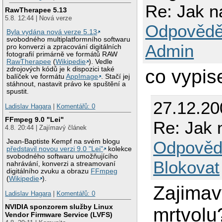
Re: Jak na
RawTherapee 5.13
5.8. 12:44 | Nová verze
Odpovědě
Byla vydána nová verze 5.13
svobodného multiplatformního softwaru
Admin
pro konverzi a zpracování digitálních
fotografií primárně ve formátů RAW
RawTherapee
(
Wikipedie
). Vedle
zdrojových kódů je k dispozici také
co vypise
balíček ve formátu
AppImage
. Stačí jej
stáhnout, nastavit právo ke spuštění a
spustit.
27.12.20
Ladislav Hagara
|
Komentářů: 0
FFmpeg 9.0 "Lei"
Re: Jak n
4.8. 20:44 | Zajímavý článek
Odpověd
Jean-Baptiste Kempf na svém blogu
představil novou verzi 9.0 "Lei"
kolekce
svobodného softwaru umožňujícího
Blokovat
nahrávání, konverzi a streamovaní
digitálního zvuku a obrazu
FFmpeg
(
Wikipedie
).
Zajimavy
Ladislav Hagara
|
Komentářů: 0
NVIDIA sponzorem služby Linux
mrtvolu
Vendor Firmware Service (LVFS)