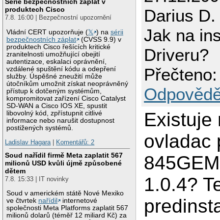
Série bezpečnostních záplat v
produktech Cisco
Darius D.
7.8. 16:00 | Bezpečnostní upozornění
Jak na ins
Vládní CERT upozorňuje (
𝕏
) na
sérii
bezpečnostních záplat
(CVSS 9.9) v
produktech Cisco řešících kritické
Driveru?
zranitelnosti umožňující obejití
autentizace, eskalaci oprávnění,
Přečteno:
vzdálené spuštění kódu a odepření
služby. Úspěšné zneužití může
útočníkům umožnit získat neoprávněný
Odpovědě
přístup k dotčeným systémům,
kompromitovat zařízení Cisco Catalyst
SD-WAN a Cisco IOS XE, spustit
Existuje
libovolný kód, zpřístupnit citlivé
informace nebo narušit dostupnost
postižených systémů.
ovladac p
Ladislav Hagara
|
Komentářů: 2
Soud nařídil firmě Meta zaplatit 567
845GEM
milionů USD kvůli újmě způsobené
dětem
1.0.4? T
7.8. 15:33 | IT novinky
Soud v americkém státě Nové Mexiko
predinst
ve čtvrtek
nařídil
internetové
společnosti Meta Platforms zaplatit 567
milionů dolarů (téměř 12 miliard Kč) za