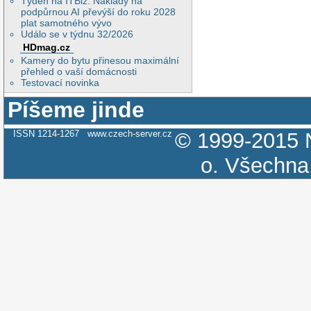
Týden na ITBiz: Náklady na
podpůrnou AI převýší do roku 2028
plat samotného vývo
Událo se v týdnu 32/2026
HDmag.cz
Kamery do bytu přinesou maximální
přehled o vaší domácnosti
Testovací novinka
Píšeme jinde
ISSN 1214-1267
www.czech-server.cz
© 1999-2015
o.
Všechna 