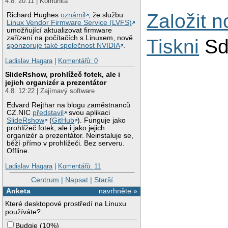
4.8. 20:11 | Komunita
Založit 
Richard Hughes
oznámil
, že službu
Linux Vendor Firmware Service (LVFS)
umožňující aktualizovat firmware
zařízení na počítačích s Linuxem, nově
Tiskni
Sd
sponzoruje také společnost NVIDIA
.
Ladislav Hagara
|
Komentářů: 0
SlideRshow, prohlížeč fotek, ale i
jejich organizér a prezentátor
4.8. 12:22 | Zajímavý software
Edvard Rejthar na blogu zaměstnanců
CZ.NIC
představil
svou aplikaci
SlideRshow
(
GitHub
). Funguje jako
prohlížeč fotek, ale i jako jejich
organizér a prezentátor. Neinstaluje se,
běží přímo v prohlížeči. Bez serveru.
Offline.
Ladislav Hagara
|
Komentářů: 11
Centrum
|
Napsat
|
Starší
Anketa
navrhněte »
Které desktopové prostředí na Linuxu
používáte?
Budgie
(
10%
)