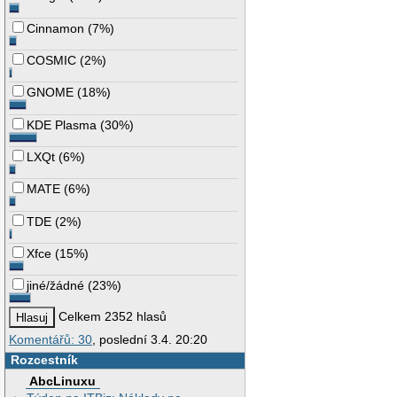
Cinnamon
(
7%
)
COSMIC
(
2%
)
GNOME
(
18%
)
KDE Plasma
(
30%
)
LXQt
(
6%
)
MATE
(
6%
)
TDE
(
2%
)
Xfce
(
15%
)
jiné/žádné
(
23%
)
Celkem 2352 hlasů
Komentářů: 30
, poslední 3.4. 20:20
Rozcestník
AbcLinuxu