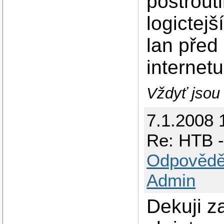
postrouti
logictej
lan před
internet
Vždyť jsou 
7.1.2008 
Re: HTB -
Odpovědě
Admin
Dekuji z