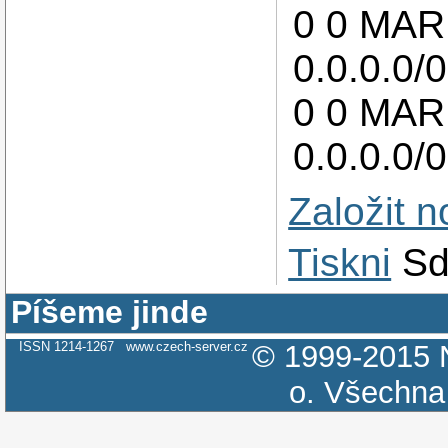
0 0 MARK
0.0.0.0/
0 0 MARK
0.0.0.0/
Založit 
Tiskni
Sd
Píšeme jinde
ISSN 1214-1267
www.czech-server.cz
© 1999-2015
o.
Všechna 