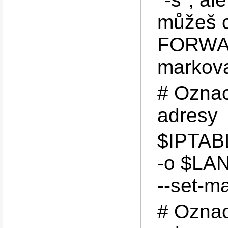
můžeš c
FORWAR
markova
# Oznac
adresy
$IPTAB
-o $LA
--set-m
# Oznac