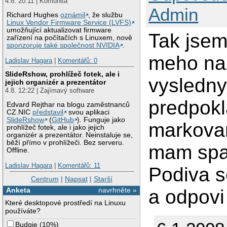
4.8. 20:11 | Komunita
Admin
Richard Hughes
oznámil
, že službu
Linux Vendor Firmware Service (LVFS)
umožňující aktualizovat firmware
Tak jsem 
zařízení na počítačích s Linuxem, nově
sponzoruje také společnost NVIDIA
.
meho na
Ladislav Hagara
|
Komentářů: 0
SlideRshow, prohlížeč fotek, ale i
vysledny
jejich organizér a prezentátor
4.8. 12:22 | Zajímavý software
predpokl
Edvard Rejthar na blogu zaměstnanců
CZ.NIC
představil
svou aplikaci
SlideRshow
(
GitHub
). Funguje jako
markova
prohlížeč fotek, ale i jako jejich
organizér a prezentátor. Neinstaluje se,
běží přímo v prohlížeči. Bez serveru.
mam spat
Offline.
Ladislav Hagara
|
Komentářů: 11
Podiva s
Centrum
|
Napsat
|
Starší
a odpovi
Anketa
navrhněte »
Které desktopové prostředí na Linuxu
používáte?
Budgie
(
10%
)