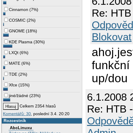
6.1.2008
Cinnamon
(
7%
)
Re: HTB 
COSMIC
(
2%
)
Odpověd
GNOME
(
18%
)
Blokovat
KDE Plasma
(
30%
)
ahoj.jes
LXQt
(
6%
)
funkční
MATE
(
6%
)
TDE
(
2%
)
up/dou
Xfce
(
15%
)
6.1.2008 
jiné/žádné
(
23%
)
Re: HTB -
Celkem 2354 hlasů
Komentářů: 30
, poslední 3.4. 20:20
Odpovědě
Rozcestník
AbcLinuxu
Admin