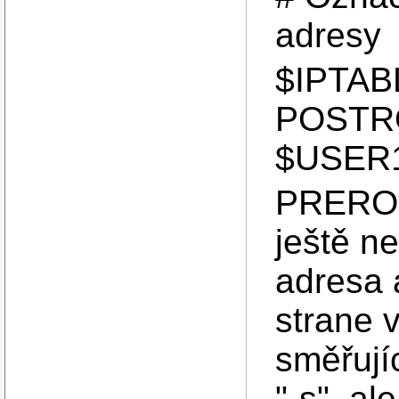
adresy
$IPTABL
POSTRO
$USER1 
PREROU
ještě ne
adresa
strane v
směřujíc
"-s", al