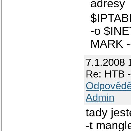
adresy
$IPTAB
-o $INE
MARK --
7.1.2008 
Re: HTB -
Odpovědě
Admin
tady jest
-t mangle