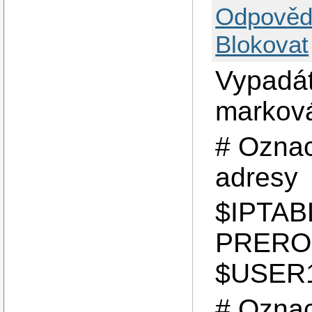
Odpověd
Blokovat
Vypadát
marková
# Oznac
adresy
$IPTABL
PREROU
$USER1 
# Oznac