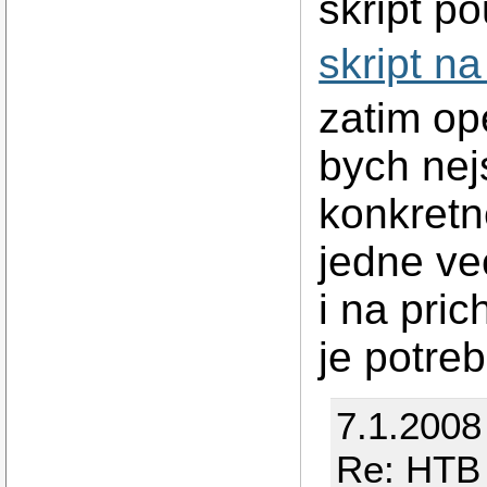
skript po
skript na
zatim op
bych nej
konkretne
jedne ve
i na pric
je potre
7.1.2008
Re: HTB 