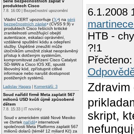
Série bezpečnostních záplat v
produktech Cisco
6.1.2008 
7.8. 16:00 | Bezpečnostní upozornění
Vládní CERT upozorňuje (
𝕏
) na
sérii
martinece
bezpečnostních záplat
(CVSS 9.9) v
produktech Cisco řešících kritické
HTB - chy
zranitelnosti umožňující obejití
autentizace, eskalaci oprávnění,
vzdálené spuštění kódu a odepření
?!1
služby. Úspěšné zneužití může
útočníkům umožnit získat neoprávněný
přístup k dotčeným systémům,
Přečteno:
kompromitovat zařízení Cisco Catalyst
SD-WAN a Cisco IOS XE, spustit
Odpovědě
libovolný kód, zpřístupnit citlivé
informace nebo narušit dostupnost
postižených systémů.
Zdravim 
Ladislav Hagara
|
Komentářů: 3
Soud nařídil firmě Meta zaplatit 567
priklada
milionů USD kvůli újmě způsobené
dětem
7.8. 15:33 | IT novinky
skript, k
Soud v americkém státě Nové Mexiko
ve čtvrtek
nařídil
internetové
nefunguj
společnosti Meta Platforms zaplatit 567
milionů dolarů (téměř 12 miliard Kč) za