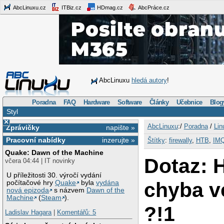
AbcLinuxu.cz
ITBiz.cz
HDmag.cz
AbcPráce.cz
AbcLinuxu
hledá autory
!
Poradna
FAQ
Hardware
Software
Články
Učebnice
Blog
Styl
×
AbcLinuxu
:/
Poradna
/
Lin
Zprávičky
napište »
Pracovní nabídky
inzerujte »
Štítky
:
firewally
,
HTB
,
IM
Quake: Dawn of the Machine
Dotaz: 
včera 04:44 | IT novinky
U příležitosti 30. výročí vydání
chyba v
počítačové hry
Quake
byla
vydána
nová epizoda
s názvem
Dawn of the
Machine
(
Steam
).
?!1
Ladislav Hagara
|
Komentářů: 5