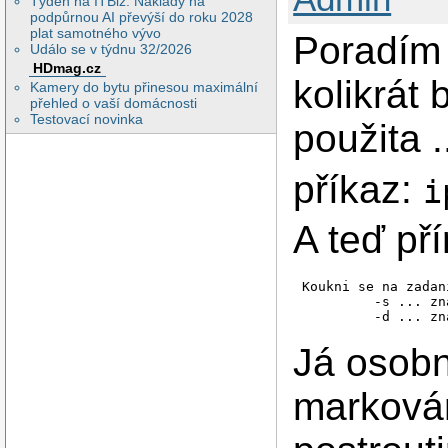
Týden na ITBiz: Náklady na
podpůrnou AI převýší do roku 2028
plat samotného vývo
Poradím 
Událo se v týdnu 32/2026
HDmag.cz
kolikrát 
Kamery do bytu přinesou maximální
přehled o vaší domácnosti
Testovací novinka
použita .
příkaz:
i
A teď pří
Koukni se na zadan
         -s ... zn
Já osobn
markován