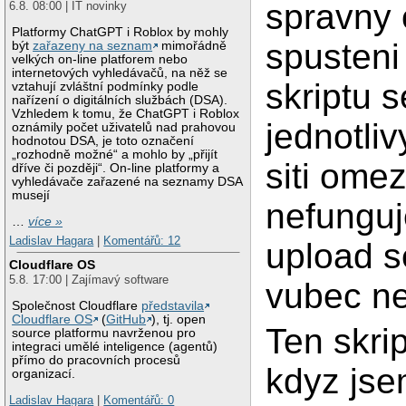
spravny 
6.8. 08:00 | IT novinky
Platformy ChatGPT i Roblox by mohly
spusteni
být
zařazeny na seznam
mimořádně
velkých on-line platforem nebo
internetových vyhledávačů, na něž se
skriptu s
vztahují zvláštní podmínky podle
nařízení o digitálních službách (DSA).
Vzhledem k tomu, že ChatGPT i Roblox
jednotli
oznámily počet uživatelů nad prahovou
hodnotou DSA, je toto označení
„rozhodně možné“ a mohlo by „přijít
siti ome
dříve či později“. On-line platformy a
vyhledávače zařazené na seznamy DSA
musejí
nefunguj
…
více »
Ladislav Hagara
|
Komentářů: 12
upload s
Cloudflare OS
5.8. 17:00 | Zajímavý software
vubec ne
Společnost Cloudflare
představila
Cloudflare OS
(
GitHub
), tj. open
Ten skri
source platformu navrženou pro
integraci umělé inteligence (agentů)
přímo do pracovních procesů
kdyz jse
organizací.
Ladislav Hagara
|
Komentářů: 0