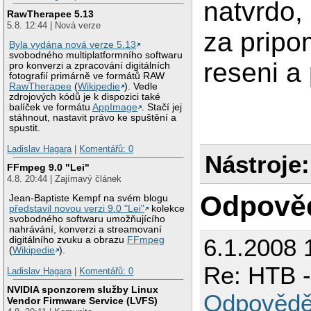
natvrdo, 
RawTherapee 5.13
5.8. 12:44 | Nová verze
za pripom
Byla vydána nová verze 5.13
svobodného multiplatformního softwaru
reseni a
pro konverzi a zpracování digitálních
fotografií primárně ve formátů RAW
RawTherapee
(
Wikipedie
). Vedle
zdrojových kódů je k dispozici také
balíček ve formátu
AppImage
. Stačí jej
stáhnout, nastavit právo ke spuštění a
spustit.
Ladislav Hagara
|
Komentářů: 0
Nástroje:
FFmpeg 9.0 "Lei"
4.8. 20:44 | Zajímavý článek
Odpově
Jean-Baptiste Kempf na svém blogu
představil novou verzi 9.0 "Lei"
kolekce
svobodného softwaru umožňujícího
nahrávání, konverzi a streamovaní
6.1.2008 
digitálního zvuku a obrazu
FFmpeg
(
Wikipedie
).
Re: HTB -
Ladislav Hagara
|
Komentářů: 0
NVIDIA sponzorem služby Linux
Odpovědě
Vendor Firmware Service (LVFS)