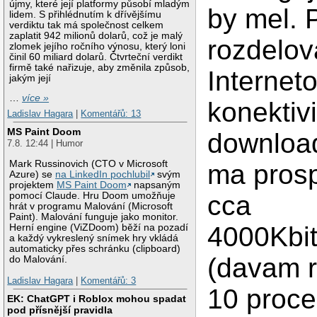
újmy, které její platformy působí mladým
by mel. 
lidem. S přihlédnutím k dřívějšímu
verdiktu tak má společnost celkem
zaplatit 942 milionů dolarů, což je malý
rozdelov
zlomek jejího ročního výnosu, který loni
činil 60 miliard dolarů. Čtvrteční verdikt
firmě také nařizuje, aby změnila způsob,
Internet
jakým její
…
více »
konektivi
Ladislav Hagara
|
Komentářů: 13
MS Paint Doom
download
7.8. 12:44 | Humor
Mark Russinovich (CTO v Microsoft
ma pros
Azure) se
na LinkedIn pochlubil
svým
projektem
MS Paint Doom
napsaným
cca
pomocí Claude. Hru Doom umožňuje
hrát v programu Malování (Microsoft
Paint). Malování funguje jako monitor.
4000Kbit
Herní engine (ViZDoom) běží na pozadí
a každý vykreslený snímek hry vkládá
automaticky přes schránku (clipboard)
(davam r
do Malování.
Ladislav Hagara
|
Komentářů: 3
10 proce
EK: ChatGPT i Roblox mohou spadat
pod přísnější pravidla