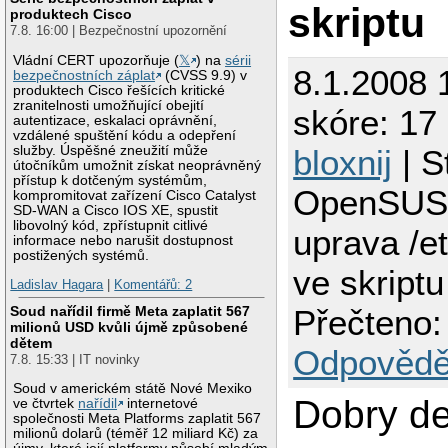
skriptu
produktech Cisco
7.8. 16:00 | Bezpečnostní upozornění
Vládní CERT upozorňuje (
𝕏
) na
sérii
8.1.2008 
bezpečnostních záplat
(CVSS 9.9) v
produktech Cisco řešících kritické
zranitelnosti umožňující obejití
skóre: 17 
autentizace, eskalaci oprávnění,
vzdálené spuštění kódu a odepření
služby. Úspěšné zneužití může
bloxnij
| S
útočníkům umožnit získat neoprávněný
přístup k dotčeným systémům,
OpenSUSE
kompromitovat zařízení Cisco Catalyst
SD-WAN a Cisco IOS XE, spustit
libovolný kód, zpřístupnit citlivé
uprava /e
informace nebo narušit dostupnost
postižených systémů.
ve skriptu
Ladislav Hagara
|
Komentářů: 2
Soud nařídil firmě Meta zaplatit 567
Přečteno:
milionů USD kvůli újmě způsobené
dětem
Odpovědě
7.8. 15:33 | IT novinky
Soud v americkém státě Nové Mexiko
Dobry de
ve čtvrtek
nařídil
internetové
společnosti Meta Platforms zaplatit 567
milionů dolarů (téměř 12 miliard Kč) za