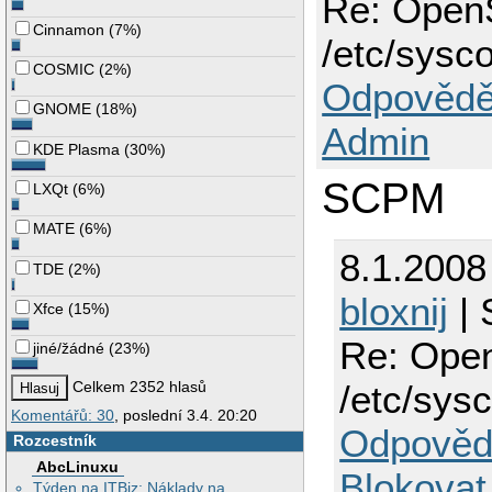
Re: Open
Cinnamon
(
7%
)
/etc/sysco
COSMIC
(
2%
)
Odpovědě
GNOME
(
18%
)
Admin
KDE Plasma
(
30%
)
SCPM
LXQt
(
6%
)
MATE
(
6%
)
8.1.2008
TDE
(
2%
)
bloxnij
| 
Xfce
(
15%
)
Re: Ope
jiné/žádné
(
23%
)
/etc/sysc
Celkem 2352 hlasů
Komentářů: 30
, poslední 3.4. 20:20
Odpověd
Rozcestník
AbcLinuxu
Blokovat
Týden na ITBiz: Náklady na