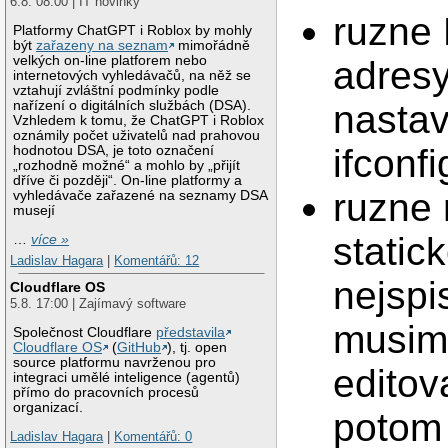
6.8. 08:00 | IT novinky
ruzne
Platformy ChatGPT i Roblox by mohly
být
zařazeny na seznam
mimořádně
velkých on-line platforem nebo
adresy
internetových vyhledávačů, na něž se
vztahují zvláštní podmínky podle
nařízení o digitálních službách (DSA).
nastav
Vzhledem k tomu, že ChatGPT i Roblox
oznámily počet uživatelů nad prahovou
ifconf
hodnotou DSA, je toto označení
„rozhodně možné“ a mohlo by „přijít
dříve či později“. On-line platformy a
ruzne 
vyhledávače zařazené na seznamy DSA
musejí
static
…
více »
Ladislav Hagara
|
Komentářů: 12
nejspi
Cloudflare OS
5.8. 17:00 | Zajímavý software
musim
Společnost Cloudflare
představila
Cloudflare OS
(
GitHub
), tj. open
source platformu navrženou pro
editov
integraci umělé inteligence (agentů)
přímo do pracovních procesů
organizací.
potom 
Ladislav Hagara
|
Komentářů: 0