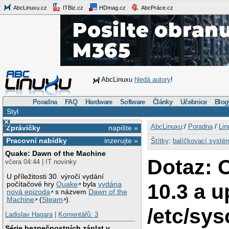
AbcLinuxu.cz
ITBiz.cz
HDmag.cz
AbcPráce.cz
AbcLinuxu
hledá autory
!
Poradna
FAQ
Hardware
Software
Články
Učebnice
Blog
Styl
×
AbcLinuxu
:/
Poradna
/
Lin
Zprávičky
napište »
Pracovní nabídky
inzerujte »
Štítky
:
balíčkovací systé
Quake: Dawn of the Machine
Dotaz:
včera 04:44 | IT novinky
U příležitosti 30. výročí vydání
10.3 a 
počítačové hry
Quake
byla
vydána
nová epizoda
s názvem
Dawn of the
Machine
(
Steam
).
/etc/sys
Ladislav Hagara
|
Komentářů: 3
Série bezpečnostních záplat v