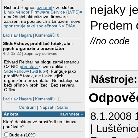
nejaky j
Richard Hughes
oznámil
, že službu
Linux Vendor Firmware Service (LVFS)
umožňující aktualizovat firmware
Predem d
zařízení na počítačích s Linuxem, nově
sponzoruje také společnost NVIDIA
.
Ladislav Hagara
|
Komentářů: 0
//no code
SlideRshow, prohlížeč fotek, ale i
jejich organizér a prezentátor
4.8. 12:22 | Zajímavý software
Edvard Rejthar na blogu zaměstnanců
CZ.NIC
představil
svou aplikaci
SlideRshow
(
GitHub
). Funguje jako
Nástroje:
prohlížeč fotek, ale i jako jejich
organizér a prezentátor. Neinstaluje se,
běží přímo v prohlížeči. Bez serveru.
Offline.
Odpově
Ladislav Hagara
|
Komentářů: 11
Centrum
|
Napsat
|
Starší
8.1.2008 
Anketa
navrhněte »
Které desktopové prostředí na Linuxu
| Luštěnic
používáte?
Budgie
(
10%
)