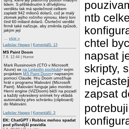
újmy, které její platformy působí mladým
pouziva
lidem. S přihlédnutím k dřívějšímu
verdiktu tak má společnost celkem
zaplatit 942 milionů dolarů, což je malý
ntb celk
zlomek jejího ročního výnosu, který loni
činil 60 miliard dolarů. Čtvrteční verdikt
firmě také nařizuje, aby změnila způsob,
konfigura
jakým její
…
více »
chtel byc
Ladislav Hagara
|
Komentářů: 13
napsat 
MS Paint Doom
7.8. 12:44 | Humor
skripty, 
Mark Russinovich (CTO v Microsoft
Azure) se
na LinkedIn pochlubil
svým
projektem
MS Paint Doom
napsaným
nejcaste
pomocí Claude. Hru Doom umožňuje
hrát v programu Malování (Microsoft
Paint). Malování funguje jako monitor.
zapsat do
Herní engine (ViZDoom) běží na pozadí
a každý vykreslený snímek hry vkládá
automaticky přes schránku (clipboard)
do Malování.
potrebuj
Ladislav Hagara
|
Komentářů: 3
konfigur
EK: ChatGPT i Roblox mohou spadat
pod přísnější pravidla