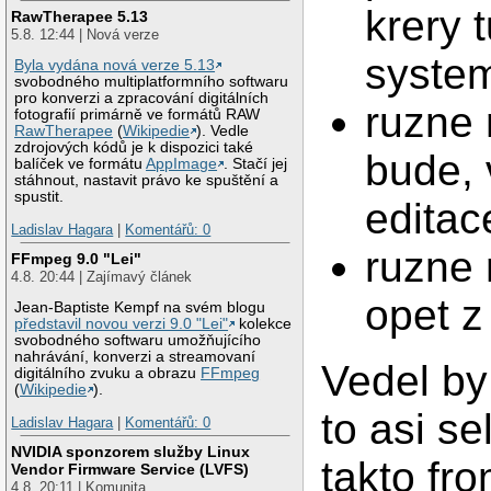
krery t
RawTherapee 5.13
5.8. 12:44 | Nová verze
system
Byla vydána nová verze 5.13
svobodného multiplatformního softwaru
pro konverzi a zpracování digitálních
ruzne 
fotografií primárně ve formátů RAW
RawTherapee
(
Wikipedie
). Vedle
zdrojových kódů je k dispozici také
bude,
balíček ve formátu
AppImage
. Stačí jej
stáhnout, nastavit právo ke spuštění a
spustit.
editac
Ladislav Hagara
|
Komentářů: 0
ruzne 
FFmpeg 9.0 "Lei"
4.8. 20:44 | Zajímavý článek
opet z
Jean-Baptiste Kempf na svém blogu
představil novou verzi 9.0 "Lei"
kolekce
svobodného softwaru umožňujícího
nahrávání, konverzi a streamovaní
Vedel by
digitálního zvuku a obrazu
FFmpeg
(
Wikipedie
).
to asi se
Ladislav Hagara
|
Komentářů: 0
NVIDIA sponzorem služby Linux
takto fro
Vendor Firmware Service (LVFS)
4.8. 20:11 | Komunita