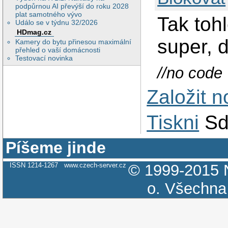
podpůrnou AI převýší do roku 2028
plat samotného vývo
Tak toh
Událo se v týdnu 32/2026
HDmag.cz
super, d
Kamery do bytu přinesou maximální
přehled o vaší domácnosti
Testovací novinka
//no code
Založit 
Tiskni
Sd
Píšeme jinde
ISSN 1214-1267
www.czech-server.cz
© 1999-2015
o.
Všechna 