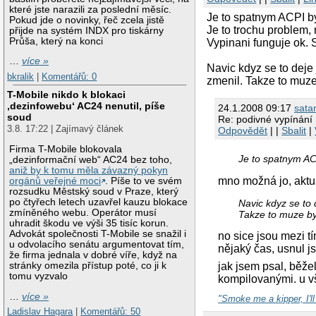
které jste narazili za poslední měsíc.
Je to spatnym ACPI by
Pokud jde o novinky, řeč zcela jistě
Je to trochu problem,
přijde na systém INDX pro tiskárny
Průša, který na konci
Vypinani funguje ok. S
…
více »
Navic kdyz se to deje
bkralik
|
Komentářů: 0
zmenil. Takze to muze 
T-Mobile nikdo k blokaci
‚dezinfowebu‘ AC24 nenutil, píše
24.1.2008 09:17
sata
soud
Re: podivné vypínání
3.8. 17:22 | Zajímavý článek
Odpovědět
| |
Sbalit
|
Firma T-Mobile blokovala
Je to spatnym ACP
„dezinformační web“ AC24 bez toho,
aniž by k tomu měla závazný pokyn
mno možná jo, aktuá
orgánů veřejné moci
. Píše to ve svém
rozsudku Městský soud v Praze, který
po čtyřech letech uzavřel kauzu blokace
Navic kdyz se to
zmíněného webu. Operátor musí
Takze to muze byt
uhradit škodu ve výši 35 tisíc korun.
Advokát společnosti T-Mobile se snažil i
no sice jsou mezi t
u odvolacího senátu argumentovat tím,
nějaký čas, usnul j
že firma jednala v dobré víře, když na
jak jsem psal, běžel
stránky omezila přístup poté, co ji k
tomu vyzvalo
kompilovanými. u v
…
více »
"Smoke me a kipper, I'l
Ladislav Hagara
|
Komentářů: 50