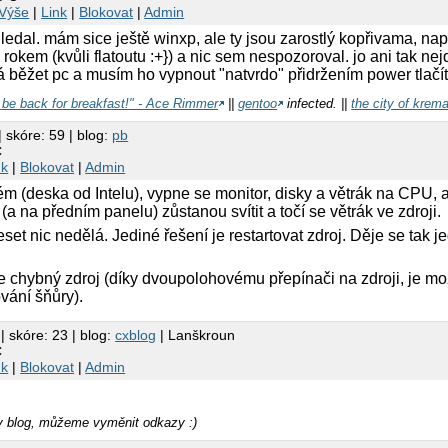
Výše
|
Link
|
Blokovat
|
Admin
 hledal. mám sice ještě winxp, ale ty jsou zarostlý kopřivama, na
 rokem (kvůli flatoutu :+}) a nic sem nespozoroval. jo ani tak nej
vá běžet pc a musím ho vypnout "natvrdo" přidržením power tlačít
l be back for breakfast!" - Ace Rimmer
||
gentoo
infected. ||
the city of krem
| skóre: 59 | blog:
pb
C
nk
|
Blokovat
|
Admin
 (deska od Intelu), vypne se monitor, disky a větrák na CPU, 
(a na předním panelu) zůstanou svítit a točí se větrák ve zdroji.
reset nic nedělá. Jediné řešení je restartovat zdroj. Děje se tak 
e chybný zdroj (díky dvoupolohovému přepínači na zdroji, je mo
vání šňůry).
| skóre: 23 | blog:
cxblog
| Lanškroun
C
nk
|
Blokovat
|
Admin
 blog, můžeme vyměnit odkazy :)