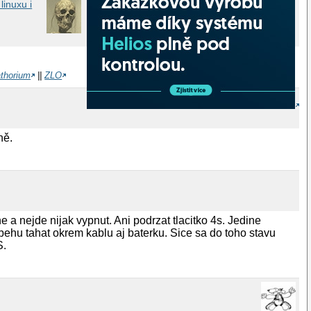
linuxu i
athorium
||
ZLO
ně.
a nejde nijak vypnut. Ani podrzat tlacitko 4s. Jedine
ehu tahat okrem kablu aj baterku. Sice sa do toho stavu
S.