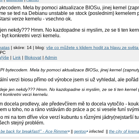
tecodem. Mela by pomoci aktualizace BIOSu, jinej kernel (zapnu
 me se ted na Debianu unstable se stock (poslednim) kernelem p
tarsi verze kernelu - vsechno ok.
 jen nekdy??? Hmm. No kazdopadne si myslim, ze se ti ten kern
byt konkretni verzi kernelu.
natas
| skóre: 14 | blog:
vše co můžete s klidem hodit za hlavu ze světa l
 PC
Výše
|
Link
|
Blokovat
|
Admin
I bytecodem. Mela by pomoci aktualizace BIOSu, jinej kernel (zapnuty 
lní verzi biosu přímo od výrobce jsem si už vyhledal, ale pořád
 deje jen nekdy??? Hmm. No kazdopadne si myslim, ze se ti ten kernel 
 konkretni verzi kernelu.
ím docela prodlevy, ale předevčírem mě to docela vytočilo - k
sem u toho, no a ráno vstávám do práce a pc si vesele funí svými
o mi na tom dříve více verzí kubuntu s různými jádry(nejstarší t
šech stejný problém.
l be back for breakfast!" - Ace Rimmer
||
gentoo
infected. ||
the city of krem