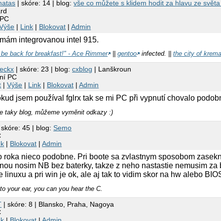
natas
| skóre: 14 | blog:
vše co můžete s klidem hodit za hlavu ze světa 
rd
 PC
Výše
|
Link
|
Blokovat
|
Admin
) mám integrovanou intel 915.
l be back for breakfast!" - Ace Rimmer
||
gentoo
infected. ||
the city of krem
eckx
| skóre: 23 | blog:
cxblog
| Lanškroun
ání PC
t
|
Výše
|
Link
|
Blokovat
|
Admin
kud jsem používal fglrx tak se mi PC při vypnutí chovalo podob
 taky blog, můžeme vyměnit odkazy :)
 skóre: 45 | blog:
Semo
C
nk
|
Blokovat
|
Admin
o roka nieco podobne. Pri boote sa zvlastnym sposobom zasekne 
inou nosim NB bez baterky, takze z neho nastastie nemusim za b
 linuxu a pri win je ok, ale aj tak to vidim skor na hw alebo BIO
 to your ear, you can you hear the C.
T
| skóre: 8 | Blansko, Praha, Nagoya
C
nk
|
Blokovat
|
Admin