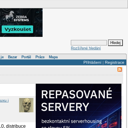
Rozšířené hledání
 je
Bazar
Portál
Práce
Mapa
Přihlášení
|
Registrace
uxu i
, distribuce