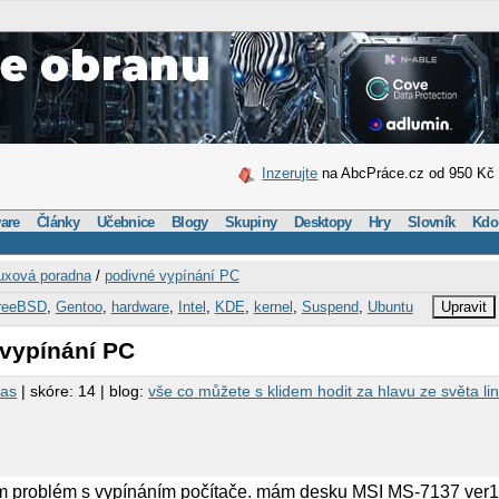
Inzerujte
na AbcPráce.cz od 950 Kč
are
Články
Učebnice
Blogy
Skupiny
Desktopy
Hry
Slovník
Kdo
uxová poradna
/
podivné vypínání PC
reeBSD
,
Gentoo
,
hardware
,
Intel
,
KDE
,
kernel
,
Suspend
,
Ubuntu
Upravit
 vypínání PC
tas
| skóre: 14 | blog:
vše co můžete s klidem hodit za hlavu ze světa lin
 problém s vypínáním počítače. mám desku MSI MS-7137 ver1.0