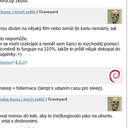
orucuji zkusit.
inuxu i jiných světů
| Graveyard
nou dívám na nějaký film nebo seriál (tv kartu nemám), tak
i to nepomůže.
 se mohl rozkrájet a neměl sem šanci to rozchodit) pomocí
, nicméně to funguje na 110%. takže to ještě nějak dokopat do
tugalsky.:+)
athorium
||
ZLO
 sleep + hibernace (skript s udanim casu pro sleep).
věta linuxu i jiných světů
| Graveyard
ovat rovnou do kde, aby to (ne)fungovalo jako na ubuntu.
vrtat s drobnostmi.