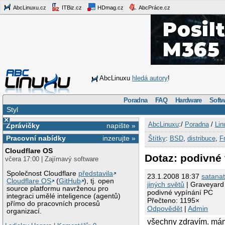
AbcLinuxu.cz
ITBiz.cz
HDmag.cz
AbcPráce.cz
AbcLinuxu
hledá autory
!
Poradna
FAQ
Hardware
Softw
Styl
×
AbcLinuxu
:/
Poradna
/
Lin
Zprávičky
napište »
Pracovní nabídky
inzerujte »
Štítky
:
BSD
,
distribuce
,
F
Cloudflare OS
Dotaz: podivné
včera 17:00 | Zajímavý software
Společnost Cloudflare
představila
23.1.2008 18:37
satana
Cloudflare OS
(
GitHub
), tj. open
jiných světů
| Graveyard
source platformu navrženou pro
podivné vypínání PC
integraci umělé inteligence (agentů)
Přečteno: 1195×
přímo do pracovních procesů
Odpovědět
|
Admin
organizací.
všechny zdravím. mám