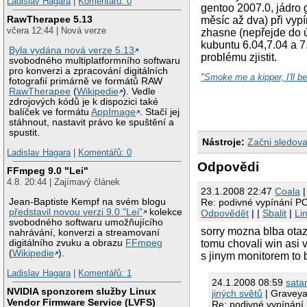
Ladislav Hagara
|
Komentářů: 0
gentoo 2007.0, jádro 
RawTherapee 5.13
měsíc až dva) při vy
včera 12:44 | Nová verze
zhasne (nepřejde do ú
kubuntu 6.04,7.04 a 7.
Byla vydána nová verze 5.13
problému zjistit.
svobodného multiplatformního softwaru
pro konverzi a zpracování digitálních
"Smoke me a kipper, I'll b
fotografií primárně ve formátů RAW
RawTherapee
(
Wikipedie
). Vedle
zdrojových kódů je k dispozici také
balíček ve formátu
AppImage
. Stačí jej
stáhnout, nastavit právo ke spuštění a
spustit.
Nástroje:
Začni sledova
Ladislav Hagara
|
Komentářů: 0
Odpovědi
FFmpeg 9.0 "Lei"
4.8. 20:44 | Zajímavý článek
23.1.2008 22:47
Coala
|
Jean-Baptiste Kempf na svém blogu
Re: podivné vypínání P
představil novou verzi 9.0 "Lei"
kolekce
Odpovědět
| |
Sbalit
|
Li
svobodného softwaru umožňujícího
sorry mozna blba otaz
nahrávání, konverzi a streamovaní
digitálního zvuku a obrazu
FFmpeg
tomu chovali win asi 
(
Wikipedie
).
s jinym monitorem to 
Ladislav Hagara
|
Komentářů: 1
24.1.2008 08:59
sata
NVIDIA sponzorem služby Linux
jiných světů
| Graveya
Vendor Firmware Service (LVFS)
Re: podivné vypínání