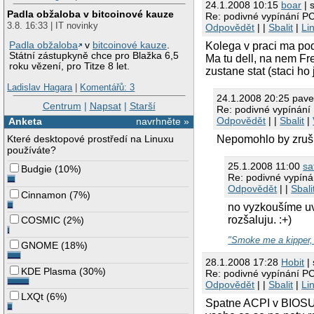
24.1.2008 10:15
boar
| 
Padla obžaloba v bitcoinové kauze
Re: podivné vypínání P
3.8. 16:33 | IT novinky
Odpovědět
| |
Sbalit
|
Li
Padla obžaloba
v
bitcoinové kauze
.
Kolega v praci ma po
Státní zástupkyně chce pro Blažka 6,5
Ma tu dell, na nem Fr
roku vězení, pro Titze 8 let.
zustane stat (staci ho 
Ladislav Hagara
|
Komentářů: 3
24.1.2008 20:25 pave
Centrum
|
Napsat
|
Starší
Re: podivné vypínání
Odpovědět
| |
Sbalit
|
Anketa
navrhněte »
Které desktopové prostředí na Linuxu
Nepomohlo by zruši
používáte?
25.1.2008 11:00
sa
Budgie
(
10%
)
Re: podivné vypín
Odpovědět
| |
Sbali
Cinnamon
(
7%
)
no vyzkoušíme uvi
rozšaluju. :+)
COSMIC
(
2%
)
"Smoke me a kipper, 
GNOME
(
18%
)
28.1.2008 17:28
Hobit
| 
KDE Plasma
(
30%
)
Re: podivné vypínání P
Odpovědět
| |
Sbalit
|
Li
LXQt
(
6%
)
Spatne ACPI v BIOSU, 