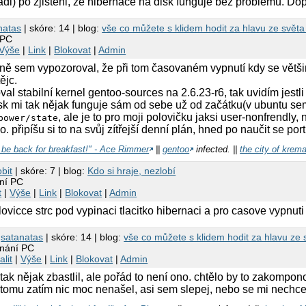
di) po zjisteni, ze hibernace na disk funguje bez problemu. Dop
natas
| skóre: 14 | blog:
vše co můžete s klidem hodit za hlavu ze světa l
 PC
Výše
|
Link
|
Blokovat
|
Admin
vně sem vypozoroval, že při tom časovaném vypnutí kdy se větši
ějc.
al stabilní kernel gentoo-sources na 2.6.23-r6, tak uvidím jestl
sk mi tak nějak funguje sám od sebe už od začátku(v ubuntu sem
, ale je to pro moji polovičku jaksi user-nonfrendly
power/state
. připíšu si to na svůj zítřejší denní plán, hned po naučit se por
l be back for breakfast!" - Ace Rimmer
||
gentoo
infected. ||
the city of krem
bit
| skóre: 7 | blog:
Kdo si hraje, nezlobí
ání PC
t
|
Výše
|
Link
|
Blokovat
|
Admin
ovicce strc pod vypinaci tlacitko hibernaci a pro casove vypnuti
7
satanatas
| skóre: 14 | blog:
vše co můžete s klidem hodit za hlavu ze s
ínání PC
alit
|
Výše
|
Link
|
Blokovat
|
Admin
ak nějak zbastlil, ale pořád to není ono. chtělo by to zakompon
tomu zatím nic moc nenašel, asi sem slepej, nebo se mi nechce 