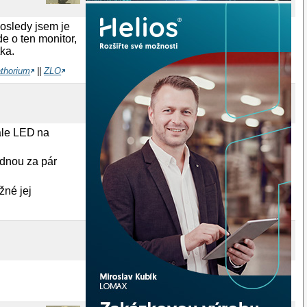
posledy jsem je
de o ten monitor,
ka.
athorium
||
ZLO
ale LED na
jednou za pár
žné jej