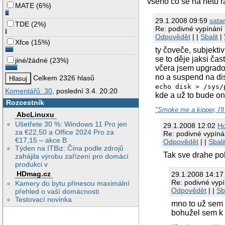
vseho co se na netu ra
MATE
(
6%
)
29.1.2008 09:59
sata
TDE
(
2%
)
Re: podivné vypínání
Odpovědět
| |
Sbalit
|
Xfce
(
15%
)
ty čoveče, subjekti
se to děje jaksi čast
jiné/žádné
(
23%
)
včera jsem upgradov
no a suspend na di
Celkem 2326 hlasů
echo disk > /sys/
Komentářů: 30
, poslední 3.4. 20:20
kde a už to bude ono
Rozcestník
"Smoke me a kipper, I'l
AbcLinuxu
Ušetřete 30 %: Windows 11 Pro jen
29.1.2008 12:02
Ho
za €22,50 a Office 2024 Pro za
Re: podivné vypín
€17,15 – akce B
Odpovědět
| |
Sbali
Týden na ITBiz: Čína podle zdrojů
Tak sve drahe pol
zahájila výrobu zařízení pro domácí
produkci v
HDmag.cz
29.1.2008 14:1
Re: podivné vyp
Kamery do bytu přinesou maximální
Odpovědět
| |
Sb
přehled o vaší domácnosti
Testovací novinka
mno to už sem t
bohužel sem k 