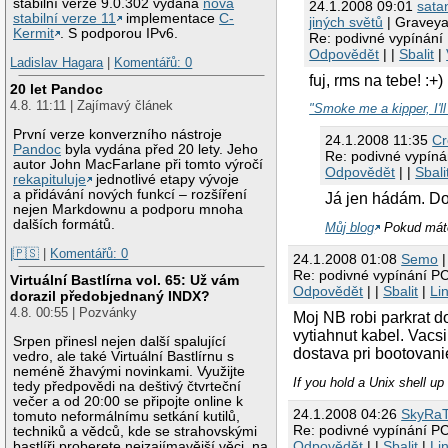
stabilní verze 9.0.302 vydána
nová
24.1.2008 09:01
sata
stabilní verze 11
implementace
C-
jiných světů
| Graveya
Kermit
. S podporou IPv6.
Re: podivné vypínání
Odpovědět
| |
Sbalit
|
Ladislav Hagara
|
Komentářů: 0
fuj, rms na tebe! :+
20 let Pandoc
4.8. 11:11 | Zajímavý článek
"Smoke me a kipper, I'l
První verze konverzního nástroje
24.1.2008 11:35
Cr
Pandoc
byla vydána před 20 lety. Jeho
Re: podivné vypín
autor John MacFarlane při tomto výročí
Odpovědět
| |
Sbali
rekapituluje
jednotlivé etapy vývoje
a přidávání nových funkcí – rozšíření
Já jen hádám. Do
nejen Markdownu a podporu mnoha
dalších formátů.
Můj blog
Pokud máte
|🇵🇸
|
Komentářů: 0
24.1.2008 01:08
Semo
|
Re: podivné vypínání P
Virtuální Bastlírna vol. 65: Už vám
Odpovědět
| |
Sbalit
|
Li
dorazil předobjednaný INDX?
4.8. 00:55 | Pozvánky
Moj NB robi parkrat d
vytiahnut kabel. Vacs
Srpen přinesl nejen další spalující
dostava pri bootovanie
vedro, ale také Virtuální Bastlírnu s
neméně žhavými novinkami. Využijte
If you hold a Unix shell up
tedy předpovědi na deštivý čtvrteční
večer a od 20:00 se připojte online k
24.1.2008 04:26
SkyRa
tomuto neformálnímu setkání kutilů,
Re: podivné vypínání P
techniků a vědců, kde se strahovskými
Odpovědět
| |
Sbalit
|
Li
bastlíři proberete nejzajímavější věci, na