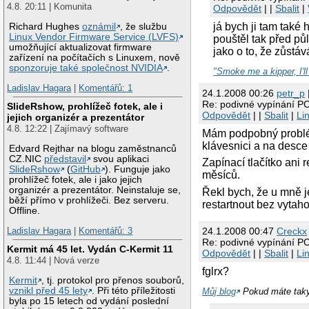
4.8. 20:11 | Komunita
Odpovědět
| |
Sbalit
|
já bych ji tam také
Richard Hughes
oznámil
, že službu
Linux Vendor Firmware Service (LVFS)
pouštěl tak před půl
umožňující aktualizovat firmware
jako o to, že zůstá
zařízení na počítačích s Linuxem, nově
sponzoruje také společnost NVIDIA
.
"Smoke me a kipper, I'l
Ladislav Hagara
|
Komentářů: 1
24.1.2008 00:26
petr_p
Re: podivné vypínání P
SlideRshow, prohlížeč fotek, ale i
Odpovědět
| |
Sbalit
|
Li
jejich organizér a prezentátor
4.8. 12:22 | Zajímavý software
Mám podpobný problém
klávesnici a na desce 
Edvard Rejthar na blogu zaměstnanců
CZ.NIC
představil
svou aplikaci
Zapínací tlačítko ani 
SlideRshow
(
GitHub
). Funguje jako
měsíců.
prohlížeč fotek, ale i jako jejich
organizér a prezentátor. Neinstaluje se,
Řekl bych, že u mně j
běží přímo v prohlížeči. Bez serveru.
restartnout bez vytaho
Offline.
24.1.2008 00:47
Creckx
Ladislav Hagara
|
Komentářů: 3
Re: podivné vypínání P
Kermit má 45 let. Vydán C-Kermit 11
Odpovědět
| |
Sbalit
|
Li
4.8. 11:44 | Nová verze
fglrx?
Kermit
, tj. protokol pro přenos souborů,
vznikl před 45 lety
. Při této příležitosti
Můj blog
Pokud máte taky
byla po 15 letech od vydání poslední