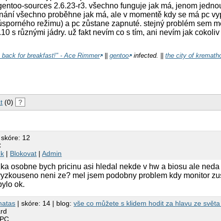
gentoo-sources 2.6.23-r3. všechno funguje jak má, jenom jedno
pínání všechno proběhne jak má, ale v momentě kdy se má pc vy
sporného režimu) a pc zůstane zapnuté. stejný problém sem měl 
10 s různými jádry. už fakt nevím co s tím, ani nevím jak cokoliv
e back for breakfast!" - Ace Rimmer
||
gentoo
infected. ||
the city of kremath
t
(0)
?
 skóre: 12
C
nk
|
Blokovat
|
Admin
ka osobne bych pricinu asi hledal nekde v hw a biosu ale neda mi
vyzkouseno neni ze? mel jsem podobny problem kdy monitor zus
bylo ok.
natas
| skóre: 14 | blog:
vše co můžete s klidem hodit za hlavu ze světa 
rd
 PC