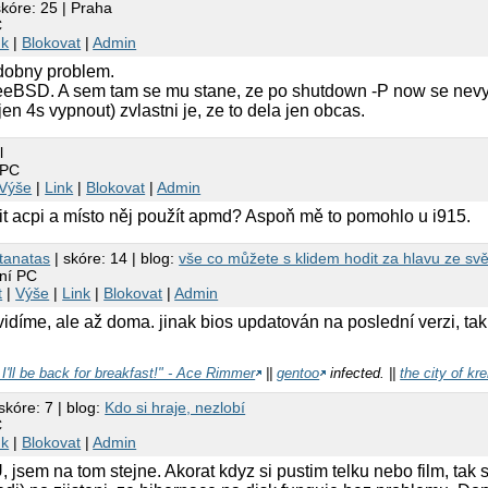
skóre: 25 | Praha
C
nk
|
Blokovat
|
Admin
dobny problem.
eeBSD. A sem tam se mu stane, ze po shutdown -P now se nevypn
jen 4s vypnout) zvlastni je, ze to dela jen obcas.
l
 PC
Výše
|
Link
|
Blokovat
|
Admin
t acpi a místo něj použít apmd? Aspoň mě to pomohlo u i915.
tanatas
| skóre: 14 | blog:
vše co můžete s klidem hodit za hlavu ze svět
ání PC
t
|
Výše
|
Link
|
Blokovat
|
Admin
díme, ale až doma. jinak bios updatován na poslední verzi, tak 
I'll be back for breakfast!" - Ace Rimmer
||
gentoo
infected. ||
the city of k
skóre: 7 | blog:
Kdo si hraje, nezlobí
C
nk
|
Blokovat
|
Admin
jsem na tom stejne. Akorat kdyz si pustim telku nebo film, tak