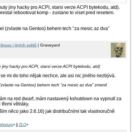
ty jiny hacky pro ACPI, starsi verze ACPI bytekodu, atd).
restal rebootovat komp - zustane to viset pred resetem.
el (zvlaste na Gentoo) behem tech "za mesic az dva"
inuxu i jiných světů
| Graveyard
jiny hacky pro ACPI, starsi verze ACPI bytekodu, atd)
 se mi do toho nějak nechce, ale asi nic jiného nezbývá.
(zvlaste na Gentoo) behem tech "za mesic az dva" zmenil.
oukám na red dwarf, mám nastavený kshutdown na vypnutí za
 třemi větráky.
uším něco jako 2.6.16) jak distribučními tak vlastnoručně
athorium
||
ZLO