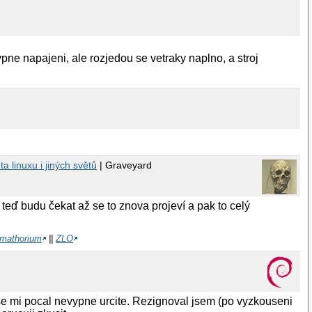
e napajeni, ale rozjedou se vetraky naplno, a stroj
a linuxu i jiných světů
| Graveyard
teď budu čekat až se to znova projeví a pak to celý
remathorium
||
ZLO
 se mi pocal nevypne urcite. Rezignoval jsem (po vyzkouseni