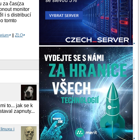
u za čas(za
pnout monitor
i s distribucí
 o tomto
orium
||
ZLO
 to... jak se k
taval zapnuty...
linuxu i