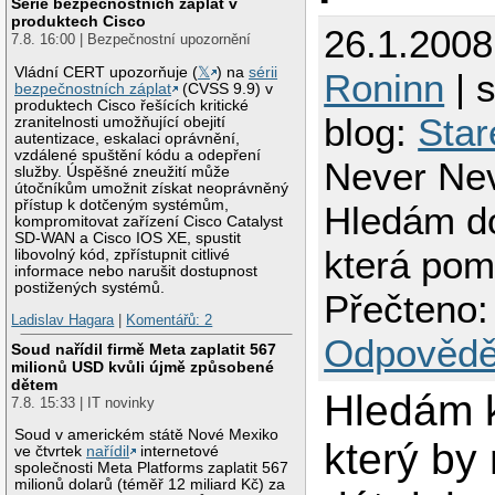
Série bezpečnostních záplat v
produktech Cisco
26.1.2008
7.8. 16:00 | Bezpečnostní upozornění
Vládní CERT upozorňuje (
𝕏
) na
sérii
Roninn
| s
bezpečnostních záplat
(CVSS 9.9) v
produktech Cisco řešících kritické
blog:
Star
zranitelnosti umožňující obejití
autentizace, eskalaci oprávnění,
vzdálené spuštění kódu a odepření
Never Ne
služby. Úspěšné zneužití může
útočníkům umožnit získat neoprávněný
přístup k dotčeným systémům,
Hledám d
kompromitovat zařízení Cisco Catalyst
SD-WAN a Cisco IOS XE, spustit
která pom
libovolný kód, zpřístupnit citlivé
informace nebo narušit dostupnost
postižených systémů.
Přečteno:
Ladislav Hagara
|
Komentářů: 2
Odpovědě
Soud nařídil firmě Meta zaplatit 567
milionů USD kvůli újmě způsobené
dětem
Hledám 
7.8. 15:33 | IT novinky
Soud v americkém státě Nové Mexiko
který by
ve čtvrtek
nařídil
internetové
společnosti Meta Platforms zaplatit 567
milionů dolarů (téměř 12 miliard Kč) za