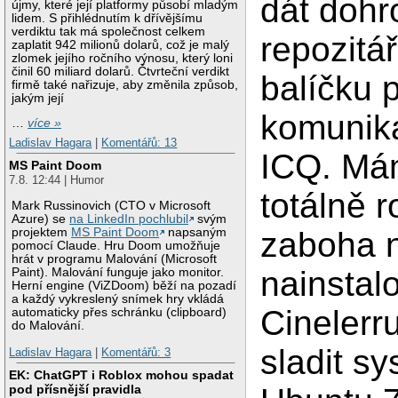
dát doh
újmy, které její platformy působí mladým
lidem. S přihlédnutím k dřívějšímu
verdiktu tak má společnost celkem
repozitá
zaplatit 942 milionů dolarů, což je malý
zlomek jejího ročního výnosu, který loni
činil 60 miliard dolarů. Čtvrteční verdikt
balíčku 
firmě také nařizuje, aby změnila způsob,
jakým její
komunik
…
více »
Ladislav Hagara
|
Komentářů: 13
ICQ. Mám
MS Paint Doom
7.8. 12:44 | Humor
totálně 
Mark Russinovich (CTO v Microsoft
Azure) se
na LinkedIn pochlubil
svým
projektem
MS Paint Doom
napsaným
zaboha 
pomocí Claude. Hru Doom umožňuje
hrát v programu Malování (Microsoft
nainstal
Paint). Malování funguje jako monitor.
Herní engine (ViZDoom) běží na pozadí
a každý vykreslený snímek hry vkládá
Cinelerr
automaticky přes schránku (clipboard)
do Malování.
sladit s
Ladislav Hagara
|
Komentářů: 3
EK: ChatGPT i Roblox mohou spadat
pod přísnější pravidla