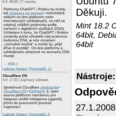
Ubuntu 7
6.8. 08:00 | IT novinky
Děkuji.
Platformy ChatGPT i Roblox by mohly
být
zařazeny na seznam
mimořádně
velkých on-line platforem nebo
internetových vyhledávačů, na něž se
Mint 18.2 
vztahují zvláštní podmínky podle
nařízení o digitálních službách (DSA).
Vzhledem k tomu, že ChatGPT i Roblox
64bit, Deb
oznámily počet uživatelů nad prahovou
hodnotou DSA, je toto označení
64bit
„rozhodně možné“ a mohlo by „přijít
dříve či později“. On-line platformy a
vyhledávače zařazené na seznamy DSA
musejí
…
více »
Ladislav Hagara
|
Komentářů: 12
Nástroje:
Cloudflare OS
5.8. 17:00 | Zajímavý software
Společnost Cloudflare
představila
Odpově
Cloudflare OS
(
GitHub
), tj. open
source platformu navrženou pro
integraci umělé inteligence (agentů)
přímo do pracovních procesů
27.1.200
organizací.
Ladislav Hagara
|
Komentářů: 0