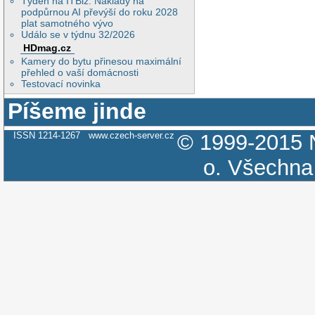
Týden na ITBiz: Náklady na
podpůrnou AI převýší do roku 2028
plat samotného vývo
Událo se v týdnu 32/2026
HDmag.cz
Kamery do bytu přinesou maximální
přehled o vaší domácnosti
Testovací novinka
Píšeme jinde
ISSN 1214-1267
www.czech-server.cz
© 1999-2015
o.
Všechna 