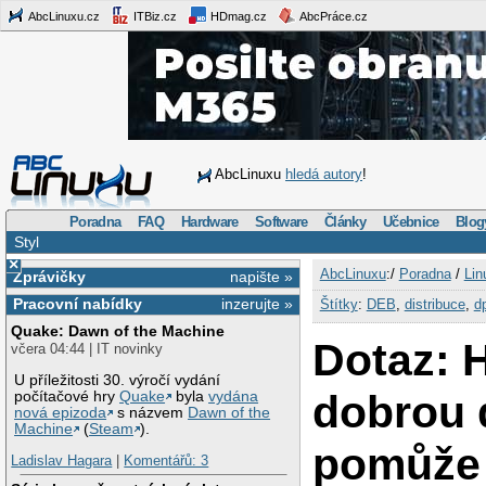
AbcLinuxu.cz
ITBiz.cz
HDmag.cz
AbcPráce.cz
AbcLinuxu
hledá autory
!
Poradna
FAQ
Hardware
Software
Články
Učebnice
Blog
Styl
×
AbcLinuxu
:/
Poradna
/
Lin
Zprávičky
napište »
Pracovní nabídky
inzerujte »
Štítky
:
DEB
,
distribuce
,
d
Quake: Dawn of the Machine
Dotaz: 
včera 04:44 | IT novinky
U příležitosti 30. výročí vydání
dobrou 
počítačové hry
Quake
byla
vydána
nová epizoda
s názvem
Dawn of the
Machine
(
Steam
).
pomůže 
Ladislav Hagara
|
Komentářů: 3