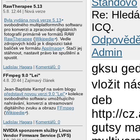
Standovo
RawTherapee 5.13
Re: Hledá
5.8. 12:44 | Nová verze
Byla vydána nová verze 5.13
ICQ.
svobodného multiplatformního softwaru
pro konverzi a zpracování digitálních
fotografií primárně ve formátů RAW
Odpovědě
RawTherapee
(
Wikipedie
). Vedle
zdrojových kódů je k dispozici také
Admin
balíček ve formátu
AppImage
. Stačí jej
stáhnout, nastavit právo ke spuštění a
spustit.
gksu gedi
Ladislav Hagara
|
Komentářů: 0
FFmpeg 9.0 "Lei"
vložit ná
4.8. 20:44 | Zajímavý článek
Jean-Baptiste Kempf na svém blogu
představil novou verzi 9.0 "Lei"
kolekce
deb
svobodného softwaru umožňujícího
nahrávání, konverzi a streamovaní
digitálního zvuku a obrazu
FFmpeg
http://c
(
Wikipedie
).
Ladislav Hagara
|
Komentářů: 0
gutsy ma
NVIDIA sponzorem služby Linux
Vendor Firmware Service (LVFS)