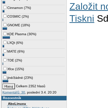
Založit 
Cinnamon
(
7%
)
Tiskni
Sd
COSMIC
(
2%
)
GNOME
(
18%
)
KDE Plasma
(
30%
)
LXQt
(
6%
)
MATE
(
6%
)
TDE
(
2%
)
Xfce
(
15%
)
jiné/žádné
(
23%
)
Celkem 2352 hlasů
Komentářů: 30
, poslední 3.4. 20:20
Rozcestník
AbcLinuxu