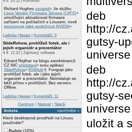
multiver
4.8. 20:11 | Komunita
Richard Hughes
oznámil
, že službu
deb
Linux Vendor Firmware Service (LVFS)
umožňující aktualizovat firmware
zařízení na počítačích s Linuxem, nově
http://c
sponzoruje také společnost NVIDIA
.
Ladislav Hagara
|
Komentářů: 0
gutsy-up
SlideRshow, prohlížeč fotek, ale i
jejich organizér a prezentátor
universe
4.8. 12:22 | Zajímavý software
Edvard Rejthar na blogu zaměstnanců
CZ.NIC
představil
svou aplikaci
deb
SlideRshow
(
GitHub
). Funguje jako
prohlížeč fotek, ale i jako jejich
http://c
organizér a prezentátor. Neinstaluje se,
běží přímo v prohlížeči. Bez serveru.
Offline.
gutsy-sec
Ladislav Hagara
|
Komentářů: 11
Centrum
|
Napsat
|
Starší
universe
Anketa
navrhněte »
Které desktopové prostředí na Linuxu
uložit a 
používáte?
Budgie
(
10%
)