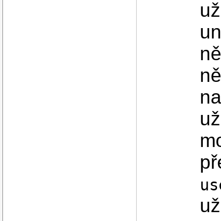
už
un
ně
ně
na
už
mo
př
us
už