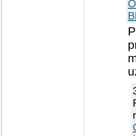
O
B
P
p
m
u