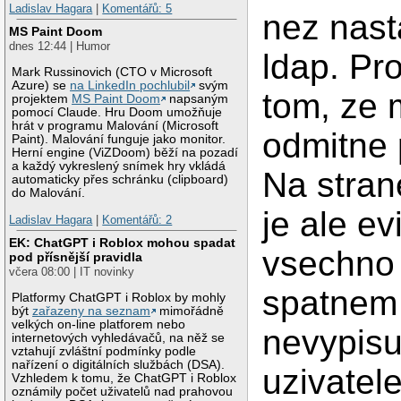
Ladislav Hagara
|
Komentářů: 5
nez nast
MS Paint Doom
dnes 12:44 | Humor
ldap. Pr
Mark Russinovich (CTO v Microsoft
Azure) se
na LinkedIn pochlubil
svým
tom, ze 
projektem
MS Paint Doom
napsaným
pomocí Claude. Hru Doom umožňuje
hrát v programu Malování (Microsoft
odmitne p
Paint). Malování funguje jako monitor.
Herní engine (ViZDoom) běží na pozadí
a každý vykreslený snímek hry vkládá
Na stran
automaticky přes schránku (clipboard)
do Malování.
je ale e
Ladislav Hagara
|
Komentářů: 2
EK: ChatGPT i Roblox mohou spadat
vsechno 
pod přísnější pravidla
včera 08:00 | IT novinky
spatnem 
Platformy ChatGPT i Roblox by mohly
být
zařazeny na seznam
mimořádně
velkých on-line platforem nebo
nevypisu
internetových vyhledávačů, na něž se
vztahují zvláštní podmínky podle
nařízení o digitálních službách (DSA).
uzivatele
Vzhledem k tomu, že ChatGPT i Roblox
oznámily počet uživatelů nad prahovou