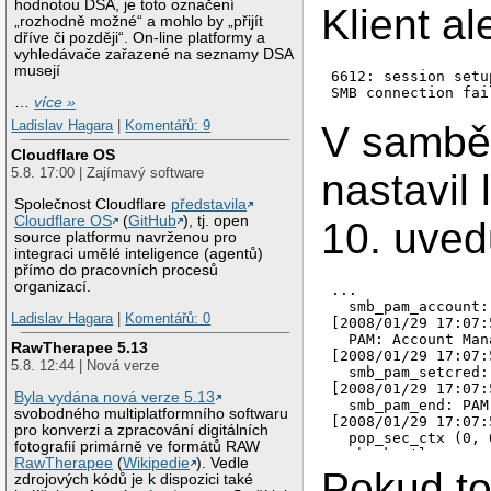
hodnotou DSA, je toto označení
Klient al
„rozhodně možné“ a mohlo by „přijít
dříve či později“. On-line platformy a
vyhledávače zařazené na seznamy DSA
musejí
6612: session setu
…
více »
Ladislav Hagara
|
Komentářů: 9
V sambě
Cloudflare OS
5.8. 17:00 | Zajímavý software
nastavil 
Společnost Cloudflare
představila
Cloudflare OS
(
GitHub
), tj. open
10. uved
source platformu navrženou pro
integraci umělé inteligence (agentů)
přímo do pracovních procesů
organizací.
...

  smb_pam_account:
Ladislav Hagara
|
Komentářů: 0
[2008/01/29 17:07:
  PAM: Account Man
RawTherapee 5.13
[2008/01/29 17:07:
5.8. 12:44 | Nová verze
  smb_pam_setcred:
[2008/01/29 17:07:
Byla vydána nová verze 5.13
  smb_pam_end: PAM
svobodného multiplatformního softwaru
[2008/01/29 17:07:
pro konverzi a zpracování digitálních
  pop_sec_ctx (0, 
fotografií primárně ve formátů RAW
  check_ntlm_passw
RawTherapee
(
Wikipedie
). Vedle
[2008/01/29 17:07:
Pokud to
zdrojových kódů je k dispozici také
  check_ntlm_passw