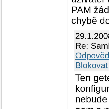
PAM žádn
chybě do
29.1.200
Re: Sam
Odpověd
Blokovat
Ten gete
konfigu
nebude