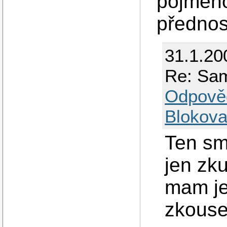
pojmeno
přednos
31.1.20
Re: Sa
Odpově
Blokova
Ten smb
jen zk
mam je
zkousel