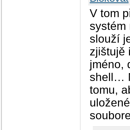
V tom p
systém 
slouží 
zjištujě
jméno, 
shell… 
tomu, a
uložené 
soubor