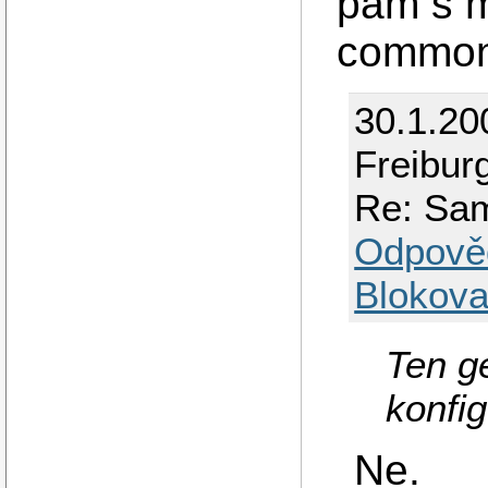
pam s m
common-
30.1.20
Freibur
Re: Sa
Odpově
Blokova
Ten ge
konfi
Ne.