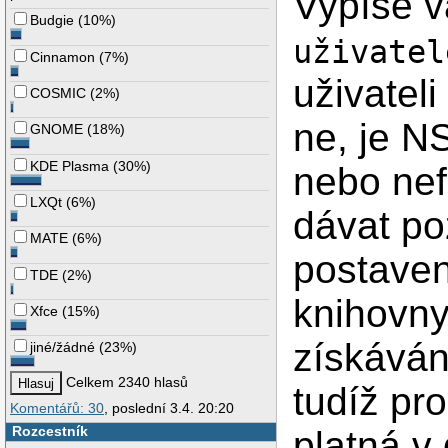
Vypíše 
Budgie
(
10%
)
uživatel
Cinnamon
(
7%
)
uživateli
COSMIC
(
2%
)
ne, je N
GNOME
(
18%
)
KDE Plasma
(
30%
)
nebo nef
LXQt
(
6%
)
dávat po
MATE
(
6%
)
postaven
TDE
(
2%
)
knihovny
Xfce
(
15%
)
získáván
jiné/žádné
(
23%
)
Celkem 2340 hlasů
tudíž pr
Komentářů: 30
, poslední 3.4. 20:20
Rozcestník
platná v