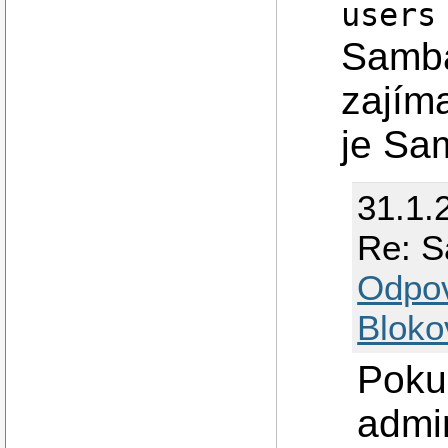
users
Samba
zajím
je Sa
31.1.
Re: S
Odpo
Bloko
Poku
admin