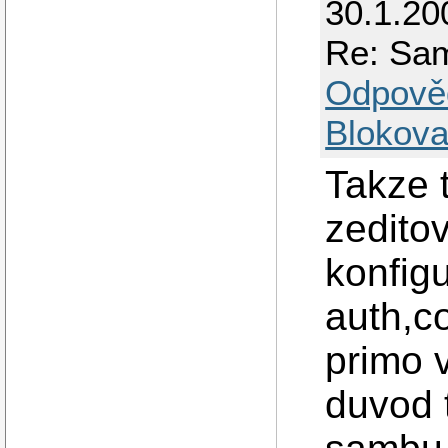
30.1.20
Re: Sa
Odpově
Blokova
Takze 
zedito
konfig
auth,c
primo 
duvod 