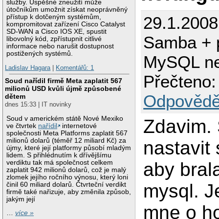
služby. Úspěšné zneužití může
útočníkům umožnit získat neoprávněný
29.1.2008
přístup k dotčeným systémům,
kompromitovat zařízení Cisco Catalyst
SD-WAN a Cisco IOS XE, spustit
Samba + 
libovolný kód, zpřístupnit citlivé
informace nebo narušit dostupnost
postižených systémů.
MySQL ne
Ladislav Hagara
|
Komentářů: 1
Přečteno:
Soud nařídil firmě Meta zaplatit 567
milionů USD kvůli újmě způsobené
Odpovědě
dětem
dnes 15:33 | IT novinky
Soud v americkém státě Nové Mexiko
Zdavim.
ve čtvrtek
nařídil
internetové
společnosti Meta Platforms zaplatit 567
milionů dolarů (téměř 12 miliard Kč) za
nastavit
újmy, které její platformy působí mladým
lidem. S přihlédnutím k dřívějšímu
aby bral
verdiktu tak má společnost celkem
zaplatit 942 milionů dolarů, což je malý
zlomek jejího ročního výnosu, který loni
mysql. J
činil 60 miliard dolarů. Čtvrteční verdikt
firmě také nařizuje, aby změnila způsob,
jakým její
mne o h
…
více »