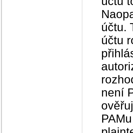
účtu 
Naopa
účtu. 
účtu 
přihl
autori
rozho
není 
ověřu
PAMu 
plaint