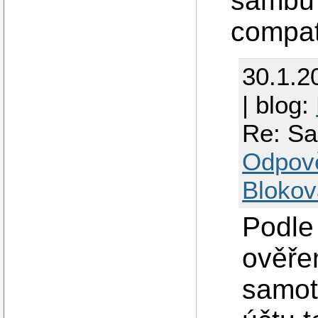
sambu 
compat
30.1.2
| blog:
Re: S
Odpov
Blokov
Podle
ověře
samot