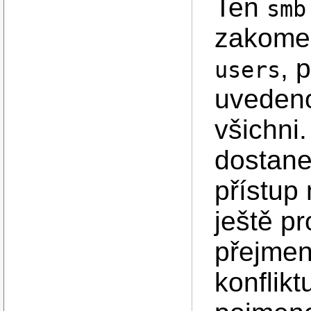
Ten
smb
zakome
, 
users
uvedeno
všichni
dostane
přístup 
ještě pr
přejmen
konflikt