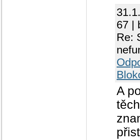
31.1
67 |
Re:
nefu
Odp
Blok
A p
těc
zna
přis