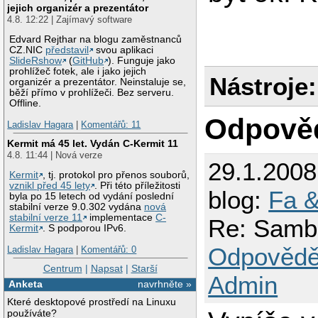
jejich organizér a prezentátor
[2008/01/29 17:07:
4.8. 12:22 | Zajímavý software
  Yielding connect
[2008/01/29 17:07:
Edvard Rejthar na blogu zaměstnanců
CZ.NIC
představil
svou aplikaci
SlideRshow
(
GitHub
). Funguje jako
prohlížeč fotek, ale i jako jejich
Nástroje:
organizér a prezentátor. Neinstaluje se,
běží přímo v prohlížeči. Bez serveru.
Offline.
Odpově
Ladislav Hagara
|
Komentářů: 11
Kermit má 45 let. Vydán C-Kermit 11
4.8. 11:44 | Nová verze
29.1.200
Kermit
, tj. protokol pro přenos souborů,
vznikl před 45 lety
. Při této příležitosti
blog:
Fa &
byla po 15 letech od vydání poslední
stabilní verze 9.0.302 vydána
nová
stabilní verze 11
implementace
C-
Re: Samb
Kermit
. S podporou IPv6.
Odpovědě
Ladislav Hagara
|
Komentářů: 0
Centrum
|
Napsat
|
Starší
Admin
Anketa
navrhněte »
Které desktopové prostředí na Linuxu
používáte?