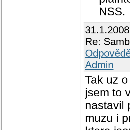
NSS.
31.1.2008
Re: Samb
Odpovědě
Admin
Tak uz o
jsem to 
nastavil
muzu i p