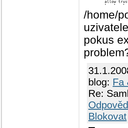
        allow trus
        log level =
/home/po
[pokus]

        path = /ho
        valid user
uzivatel
        admin user
pokus ex
problem
31.1.200
blog:
Fa 
Re: Sam
Odpověd
Blokovat