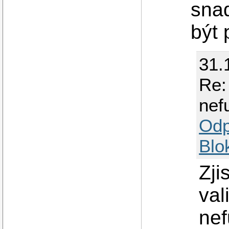
sna
být 
31.
Re:
nef
Odp
Blo
Zji
val
nef