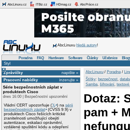
AbcLinuxu.cz
ITBiz.cz
HDmag.cz
AbcPráce.cz
AbcLinuxu
hledá autory
!
Poradna
FAQ
Hardware
Software
Články
Učebnice
Blog
Styl
×
AbcLinuxu
:/
Poradna
/
Lin
Zprávičky
napište »
Štítky
:
bezpečnost
,
datab
Pracovní nabídky
inzerujte »
Samba
,
šifrování
,
textové 
Série bezpečnostních záplat v
produktech Cisco
Dotaz: 
dnes 16:00 | Bezpečnostní upozornění
Vládní CERT upozorňuje (
𝕏
) na
sérii
pam + 
bezpečnostních záplat
(CVSS 9.9) v
produktech Cisco řešících kritické
zranitelnosti umožňující obejití
nefungu
autentizace, eskalaci oprávnění,
vzdálené spuštění kódu a odepření