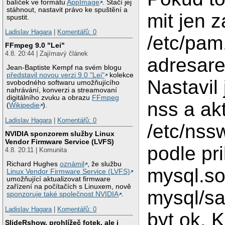
balíček ve formátu
AppImage
. Stačí jej
[2008/01/29 17:07:
stáhnout, nastavit právo ke spuštění a
  attempting to fr
mit jen z
spustit.
[2008/01/29 17:07:
  structure was cr
Ladislav Hagara
|
Komentářů: 0
/etc/pam
[2008/01/29 17:07:
  error packet at 
FFmpeg 9.0 "Lei"
[2008/01/29 17:07:
4.8. 20:44 | Zajímavý článek
adresare
[2008/01/29 17:07:
...

Jean-Baptiste Kempf na svém blogu
[2008/01/29 17:07:
představil novou verzi 9.0 "Lei"
kolekce
Nastavil
  change_notify_ti
svobodného softwaru umožňujícího
[2008/01/29 17:07:
nahrávání, konverzi a streamovaní
  read_data: read 
digitálního zvuku a obrazu
FFmpeg
nss a ak
[2008/01/29 17:07:
(
Wikipedie
).
  receive_smb_raw:
[2008/01/29 17:07:
Ladislav Hagara
|
Komentářů: 0
/etc/nss
  timeout_processi
NVIDIA sponzorem služby Linux
[2008/01/29 17:07:
Vendor Firmware Service (LVFS)
  Closing cache fil
podle pri
[2008/01/29 17:07:
4.8. 20:11 | Komunita
  namecache_shutdo
[2008/01/29 17:07:
Richard Hughes
oznámil
, že službu
mysql.so
  setting sec ctx 
Linux Vendor Firmware Service (LVFS)
[2008/01/29 17:07:
umožňující aktualizovat firmware
  NT user token: (N
zařízení na počítačích s Linuxem, nově
mysql/sa
[2008/01/29 17:07:
sponzoruje také společnost NVIDIA
.
  UNIX token of use
Ladislav Hagara
|
Komentářů: 0
  Primary group is
byt ok. 
[2008/01/29 17:07:
SlideRshow, prohlížeč fotek, ale i
  change_to_root_u