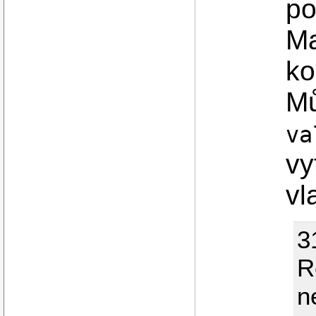
po
Ma
ko
Mů
va
vy
vl
3
R
n