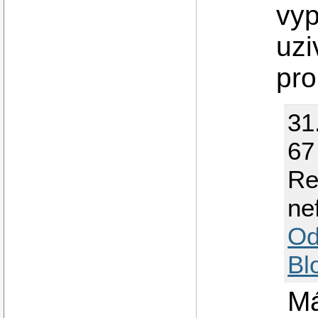
vyp
uzi
pr
31
67
Re
ne
Od
Bl
Má