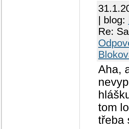
31.1.2
| blog:
Re: S
Odpov
Blokov
Aha, 
nevyp
hlášku
tom lo
třeba