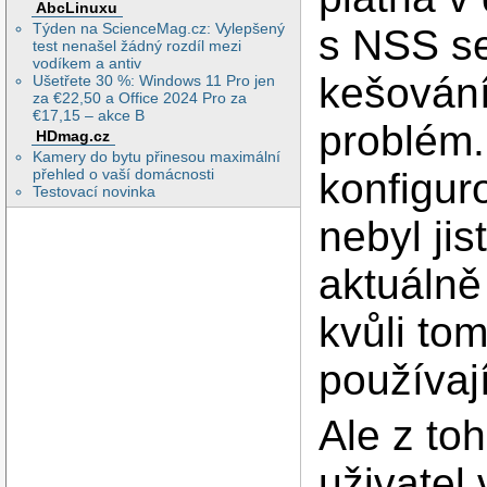
AbcLinuxu
Týden na ScienceMag.cz: Vylepšený
s NSS se
test nenašel žádný rozdíl mezi
vodíkem a antiv
kešování
Ušetřete 30 %: Windows 11 Pro jen
za €22,50 a Office 2024 Pro za
€17,15 – akce B
problém.
HDmag.cz
Kamery do bytu přinesou maximální
přehled o vaší domácnosti
konfigur
Testovací novinka
nebyl jis
aktuálně
kvůli to
používaj
Ale z toh
uživatel 