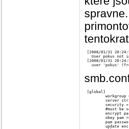
ktere js
spravne.
primonto
tentokrat
[2008/01/31 20:24:
  User pokus not i
[2008/01/31 20:24:
smb.con
[global]

        workgroup 
        server str
        security = 
        #must be s
        encrypt pa
        obey pam r
        pam passwo
        update enc