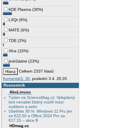
KDE Plasma
(
30%
)
LXQt
(
6%
)
MATE
(
6%
)
TDE
(
2%
)
Xfce
(
15%
)
jiné/žádné
(
23%
)
Celkem 2337 hlasů
Komentářů: 30
, poslední 3.4. 20:20
Rozcestník
AbcLinuxu
Týden na ScienceMag.cz: Vylepšený
test nenašel žádný rozdíl mezi
vodíkem a antiv
Ušetřete 30 %: Windows 11 Pro jen
za €22,50 a Office 2024 Pro za
€17,15 – akce B
HDmag.cz