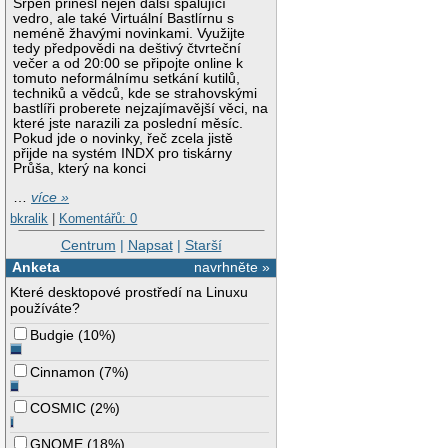
Srpen přinesl nejen další spalující
vedro, ale také Virtuální Bastlírnu s
neméně žhavými novinkami. Využijte
tedy předpovědi na deštivý čtvrteční
večer a od 20:00 se připojte online k
tomuto neformálnímu setkání kutilů,
techniků a vědců, kde se strahovskými
bastlíři proberete nejzajímavější věci, na
které jste narazili za poslední měsíc.
Pokud jde o novinky, řeč zcela jistě
přijde na systém INDX pro tiskárny
Průša, který na konci
…
více »
bkralik
|
Komentářů: 0
Centrum
|
Napsat
|
Starší
Anketa
navrhněte »
Které desktopové prostředí na Linuxu
používáte?
Budgie
(
10%
)
Cinnamon
(
7%
)
COSMIC
(
2%
)
GNOME
(
18%
)