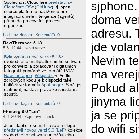
sjphone
Společnost Cloudflare
představila
Cloudflare OS
(
GitHub
), tj. open
source platformu navrženou pro
doma ver
integraci umělé inteligence (agentů)
přímo do pracovních procesů
organizací.
adresu. 
Ladislav Hagara
|
Komentářů: 0
jde vola
RawTherapee 5.13
5.8. 12:44 | Nová verze
Nevim ted
Byla vydána nová verze 5.13
svobodného multiplatformního softwaru
pro konverzi a zpracování digitálních
ma verej
fotografií primárně ve formátů RAW
RawTherapee
(
Wikipedie
). Vedle
zdrojových kódů je k dispozici také
Pokud al
balíček ve formátu
AppImage
. Stačí jej
stáhnout, nastavit právo ke spuštění a
spustit.
jinyma l
Ladislav Hagara
|
Komentářů: 0
ja se pr
FFmpeg 9.0 "Lei"
4.8. 20:44 | Zajímavý článek
do wifi s
Jean-Baptiste Kempf na svém blogu
představil novou verzi 9.0 "Lei"
kolekce
svobodného softwaru umožňujícího