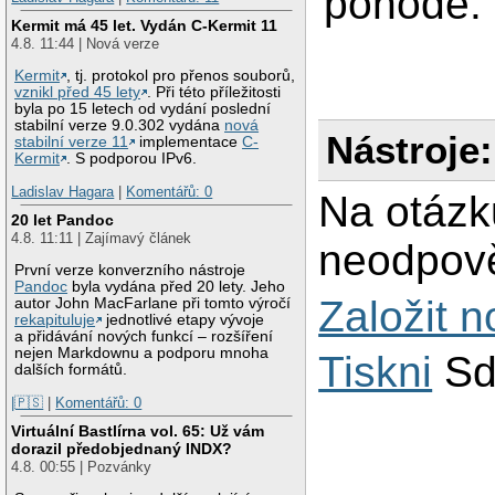
pohode. 
Kermit má 45 let. Vydán C-Kermit 11
4.8. 11:44 | Nová verze
Kermit
, tj. protokol pro přenos souborů,
vznikl před 45 lety
. Při této příležitosti
byla po 15 letech od vydání poslední
stabilní verze 9.0.302 vydána
nová
Nástroje:
stabilní verze 11
implementace
C-
Kermit
. S podporou IPv6.
Ladislav Hagara
|
Komentářů: 0
Na otázk
20 let Pandoc
4.8. 11:11 | Zajímavý článek
neodpově
První verze konverzního nástroje
Pandoc
byla vydána před 20 lety. Jeho
Založit 
autor John MacFarlane při tomto výročí
rekapituluje
jednotlivé etapy vývoje
a přidávání nových funkcí – rozšíření
nejen Markdownu a podporu mnoha
Tiskni
Sd
dalších formátů.
|🇵🇸
|
Komentářů: 0
Virtuální Bastlírna vol. 65: Už vám
dorazil předobjednaný INDX?
4.8. 00:55 | Pozvánky