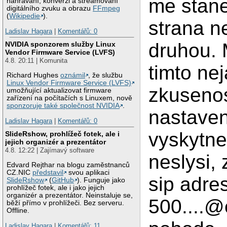
me stane
nahrávání, konverzi a streamovaní
digitálního zvuku a obrazu
FFmpeg
(
Wikipedie
).
strana n
Ladislav Hagara
|
Komentářů: 0
druhou. 
NVIDIA sponzorem služby Linux
Vendor Firmware Service (LVFS)
4.8. 20:11 | Komunita
timto ne
Richard Hughes
oznámil
, že službu
Linux Vendor Firmware Service (LVFS)
zkuseno
umožňující aktualizovat firmware
zařízení na počítačích s Linuxem, nově
sponzoruje také společnost NVIDIA
.
nastaven
Ladislav Hagara
|
Komentářů: 0
vyskytne
SlideRshow, prohlížeč fotek, ale i
jejich organizér a prezentátor
4.8. 12:22 | Zajímavý software
neslysi, 
Edvard Rejthar na blogu zaměstnanců
CZ.NIC
představil
svou aplikaci
sip adre
SlideRshow
(
GitHub
). Funguje jako
prohlížeč fotek, ale i jako jejich
organizér a prezentátor. Neinstaluje se,
500....@
běží přímo v prohlížeči. Bez serveru.
Offline.
Ladislav Hagara
|
Komentářů: 11