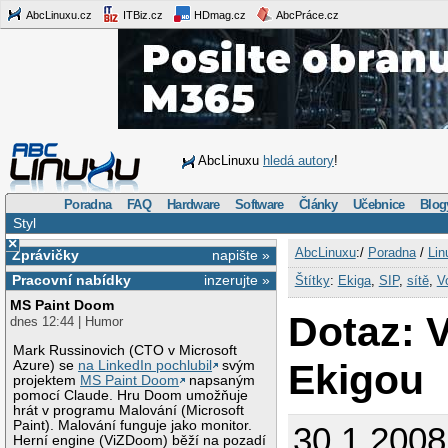
AbcLinuxu.cz
ITBiz.cz
HDmag.cz
AbcPráce.cz
AbcLinuxu
hledá autory
!
Poradna
FAQ
Hardware
Software
Články
Učebnice
Blog
Styl
×
AbcLinuxu
:/
Poradna
/
Lin
Zprávičky
napište »
Pracovní nabídky
inzerujte »
Štítky
:
Ekiga
,
SIP
,
sítě
,
V
MS Paint Doom
Dotaz: V
dnes 12:44 | Humor
Mark Russinovich (CTO v Microsoft
Ekigou
Azure) se
na LinkedIn pochlubil
svým
projektem
MS Paint Doom
napsaným
pomocí Claude. Hru Doom umožňuje
hrát v programu Malování (Microsoft
Paint). Malování funguje jako monitor.
30.1.200
Herní engine (ViZDoom) běží na pozadí