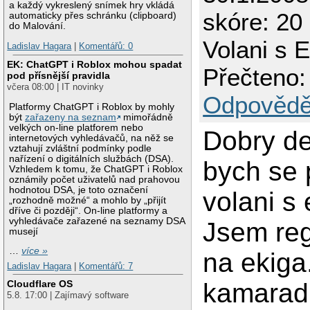
a každý vykreslený snímek hry vkládá
skóre: 20
automaticky přes schránku (clipboard)
do Malování.
Volani s 
Ladislav Hagara
|
Komentářů: 0
EK: ChatGPT i Roblox mohou spadat
Přečteno:
pod přísnější pravidla
včera 08:00 | IT novinky
Odpovědě
Platformy ChatGPT i Roblox by mohly
být
zařazeny na seznam
mimořádně
velkých on-line platforem nebo
Dobry de
internetových vyhledávačů, na něž se
vztahují zvláštní podmínky podle
nařízení o digitálních službách (DSA).
bych se 
Vzhledem k tomu, že ChatGPT i Roblox
oznámily počet uživatelů nad prahovou
hodnotou DSA, je toto označení
volani s 
„rozhodně možné“ a mohlo by „přijít
dříve či později“. On-line platformy a
vyhledávače zařazené na seznamy DSA
Jsem reg
musejí
…
více »
na ekiga
Ladislav Hagara
|
Komentářů: 7
kamarad
Cloudflare OS
5.8. 17:00 | Zajímavý software