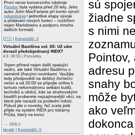
sú spoje
První verze konverzního nástroje
Pandoc
byla vydána před 20 lety. Jeho
autor John MacFarlane při tomto výročí
žiadne s
rekapituluje
jednotlivé etapy vývoje
a přidávání nových funkcí – rozšíření
nejen Markdownu a podporu mnoha
s nimi n
dalších formátů.
|🇵🇸
|
Komentářů: 0
zoznamu 
Virtuální Bastlírna vol. 65: Už vám
dorazil předobjednaný INDX?
Pointov,
4.8. 00:55 | Pozvánky
Srpen přinesl nejen další spalující
adresu pr
vedro, ale také Virtuální Bastlírnu s
neméně žhavými novinkami. Využijte
tedy předpovědi na deštivý čtvrteční
snahy bo
večer a od 20:00 se připojte online k
tomuto neformálnímu setkání kutilů,
techniků a vědců, kde se strahovskými
môže byť
bastlíři proberete nejzajímavější věci, na
které jste narazili za poslední měsíc.
Pokud jde o novinky, řeč zcela jistě
ako veľm
přijde na systém INDX pro tiskárny
Průša, který na konci
dokonca a
…
více »
bkralik
|
Komentářů: 0