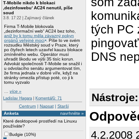
som zada
T-Mobile nikdo k blokaci
‚dezinfowebu‘ AC24 nenutil, píše
komuniká
soud
3.8. 17:22 | Zajímavý článek
tých PC
Firma T-Mobile blokovala
„dezinformační web“ AC24 bez toho,
aniž by k tomu měla závazný pokyn
pingovať
orgánů veřejné moci
. Píše to ve svém
rozsudku Městský soud v Praze, který
po čtyřech letech uzavřel kauzu blokace
DNS nep
zmíněného webu. Operátor musí
uhradit škodu ve výši 35 tisíc korun.
Advokát společnosti T-Mobile se snažil i
u odvolacího senátu argumentovat tím,
že firma jednala v dobré víře, když na
stránky omezila přístup poté, co ji k
tomu vyzvalo
…
více »
Nástroje:
Ladislav Hagara
|
Komentářů: 71
Centrum
|
Napsat
|
Starší
Odpově
Anketa
navrhněte »
Které desktopové prostředí na Linuxu
používáte?
4.2.2008 
Budgie
(
10%
)