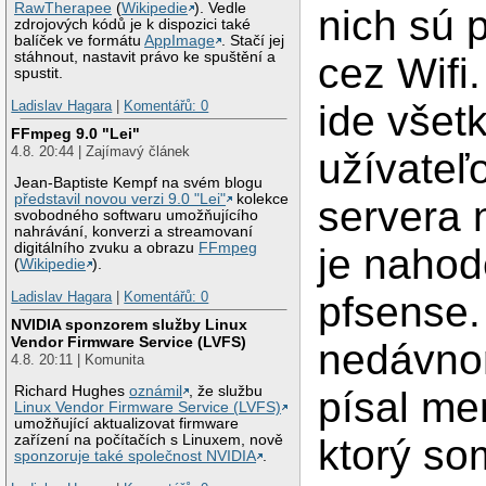
RawTherapee
(
Wikipedie
). Vedle
nich sú 
zdrojových kódů je k dispozici také
balíček ve formátu
AppImage
. Stačí jej
stáhnout, nastavit právo ke spuštění a
cez Wifi.
spustit.
Ladislav Hagara
|
Komentářů: 0
ide všet
FFmpeg 9.0 "Lei"
4.8. 20:44 | Zajímavý článek
užívateľ
Jean-Baptiste Kempf na svém blogu
představil novou verzi 9.0 "Lei"
kolekce
servera 
svobodného softwaru umožňujícího
nahrávání, konverzi a streamovaní
digitálního zvuku a obrazu
FFmpeg
je naho
(
Wikipedie
).
Ladislav Hagara
|
Komentářů: 0
pfsense.
NVIDIA sponzorem služby Linux
Vendor Firmware Service (LVFS)
nedávno
4.8. 20:11 | Komunita
Richard Hughes
oznámil
, že službu
písal me
Linux Vendor Firmware Service (LVFS)
umožňující aktualizovat firmware
zařízení na počítačích s Linuxem, nově
ktorý so
sponzoruje také společnost NVIDIA
.