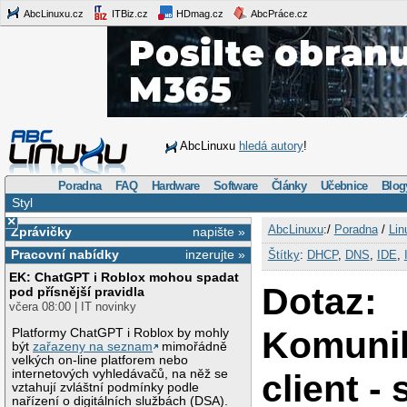
AbcLinuxu.cz
ITBiz.cz
HDmag.cz
AbcPráce.cz
AbcLinuxu
hledá autory
!
Poradna
FAQ
Hardware
Software
Články
Učebnice
Blog
Styl
×
AbcLinuxu
:/
Poradna
/
Lin
Zprávičky
napište »
Pracovní nabídky
inzerujte »
Štítky
:
DHCP
,
DNS
,
IDE
,
EK: ChatGPT i Roblox mohou spadat
Dotaz:
pod přísnější pravidla
včera 08:00 | IT novinky
Komuni
Platformy ChatGPT i Roblox by mohly
být
zařazeny na seznam
mimořádně
velkých on-line platforem nebo
internetových vyhledávačů, na něž se
client -
vztahují zvláštní podmínky podle
nařízení o digitálních službách (DSA).