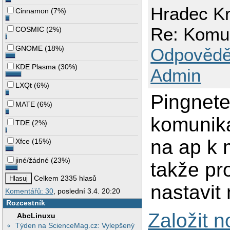
Hradec Kr
Cinnamon
(
7%
)
Re: Komuni
COSMIC
(
2%
)
GNOME
(
18%
)
Odpovědě
KDE Plasma
(
30%
)
Admin
LXQt
(
6%
)
Pingnete
MATE
(
6%
)
komunika
TDE
(
2%
)
na ap k 
Xfce
(
15%
)
jiné/žádné
(
23%
)
takže pro
Celkem 2335 hlasů
nastavit
Komentářů: 30
, poslední 3.4. 20:20
Rozcestník
Založit 
AbcLinuxu
Týden na ScienceMag.cz: Vylepšený