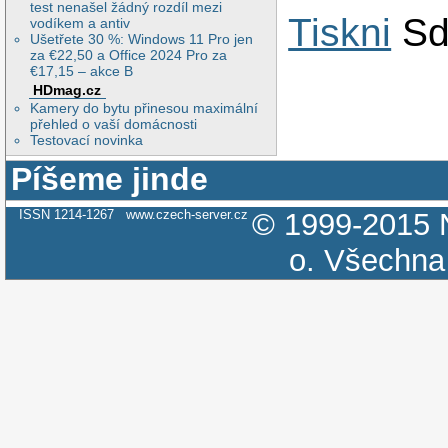
test nenašel žádný rozdíl mezi
Tiskni
Sd
vodíkem a antiv
Ušetřete 30 %: Windows 11 Pro jen
za €22,50 a Office 2024 Pro za
€17,15 – akce B
HDmag.cz
Kamery do bytu přinesou maximální
přehled o vaší domácnosti
Testovací novinka
Píšeme jinde
ISSN 1214-1267
www.czech-server.cz
© 1999-2015
o.
Všechna 