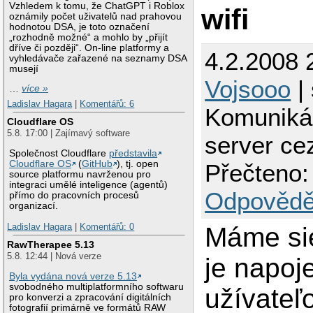
Vzhledem k tomu, že ChatGPT i Roblox
wifi
oznámily počet uživatelů nad prahovou
hodnotou DSA, je toto označení
„rozhodně možné“ a mohlo by „přijít
dříve či později“. On-line platformy a
4.2.2008 
vyhledávače zařazené na seznamy DSA
musejí
Vojsooo
| 
…
více »
Ladislav Hagara
|
Komentářů: 6
Komunikác
Cloudflare OS
5.8. 17:00 | Zajímavý software
server cez
Společnost Cloudflare
představila
Cloudflare OS
(
GitHub
), tj. open
Přečteno:
source platformu navrženou pro
integraci umělé inteligence (agentů)
Odpovědě
přímo do pracovních procesů
organizací.
Ladislav Hagara
|
Komentářů: 0
Máme sie
RawTherapee 5.13
5.8. 12:44 | Nová verze
je napoj
Byla vydána nová verze 5.13
svobodného multiplatformního softwaru
užívateľo
pro konverzi a zpracování digitálních
fotografií primárně ve formátů RAW