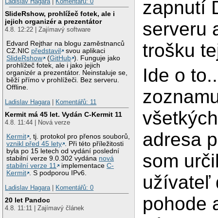
zapnutí
Ladislav Hagara
|
Komentářů: 0
SlideRshow, prohlížeč fotek, ale i
jejich organizér a prezentátor
serveru 
4.8. 12:22 | Zajímavý software
Edvard Rejthar na blogu zaměstnanců
trošku te
CZ.NIC
představil
svou aplikaci
SlideRshow
(
GitHub
). Funguje jako
prohlížeč fotek, ale i jako jejich
Ide o to.
organizér a prezentátor. Neinstaluje se,
běží přímo v prohlížeči. Bez serveru.
Offline.
zoznamu
Ladislav Hagara
|
Komentářů: 11
všetkýc
Kermit má 45 let. Vydán C-Kermit 11
4.8. 11:44 | Nová verze
adresa p
Kermit
, tj. protokol pro přenos souborů,
vznikl před 45 lety
. Při této příležitosti
byla po 15 letech od vydání poslední
som urči
stabilní verze 9.0.302 vydána
nová
stabilní verze 11
implementace
C-
Kermit
. S podporou IPv6.
užívateľ
Ladislav Hagara
|
Komentářů: 0
pohode až
20 let Pandoc
4.8. 11:11 | Zajímavý článek