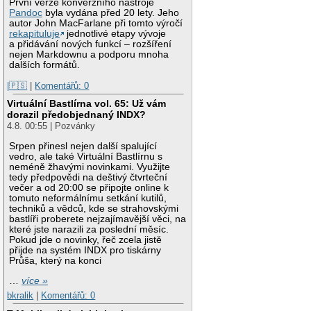
První verze konverzního nástroje
Pandoc
byla vydána před 20 lety. Jeho
autor John MacFarlane při tomto výročí
rekapituluje
jednotlivé etapy vývoje
a přidávání nových funkcí – rozšíření
nejen Markdownu a podporu mnoha
dalších formátů.
|🇵🇸
|
Komentářů: 0
Virtuální Bastlírna vol. 65: Už vám
dorazil předobjednaný INDX?
4.8. 00:55 | Pozvánky
Srpen přinesl nejen další spalující
vedro, ale také Virtuální Bastlírnu s
neméně žhavými novinkami. Využijte
tedy předpovědi na deštivý čtvrteční
večer a od 20:00 se připojte online k
tomuto neformálnímu setkání kutilů,
techniků a vědců, kde se strahovskými
bastlíři proberete nejzajímavější věci, na
které jste narazili za poslední měsíc.
Pokud jde o novinky, řeč zcela jistě
přijde na systém INDX pro tiskárny
Průša, který na konci
…
více »
bkralik
|
Komentářů: 0