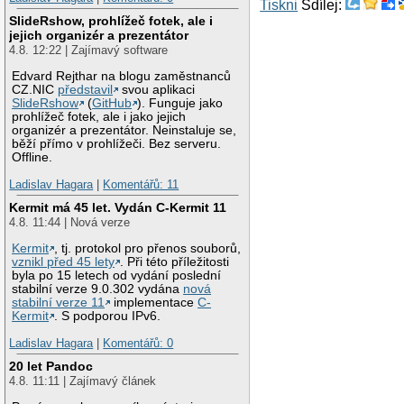
Tiskni
Sdílej:
SlideRshow, prohlížeč fotek, ale i
jejich organizér a prezentátor
4.8. 12:22 | Zajímavý software
Edvard Rejthar na blogu zaměstnanců
CZ.NIC
představil
svou aplikaci
SlideRshow
(
GitHub
). Funguje jako
prohlížeč fotek, ale i jako jejich
organizér a prezentátor. Neinstaluje se,
běží přímo v prohlížeči. Bez serveru.
Offline.
Ladislav Hagara
|
Komentářů: 11
Kermit má 45 let. Vydán C-Kermit 11
4.8. 11:44 | Nová verze
Kermit
, tj. protokol pro přenos souborů,
vznikl před 45 lety
. Při této příležitosti
byla po 15 letech od vydání poslední
stabilní verze 9.0.302 vydána
nová
stabilní verze 11
implementace
C-
Kermit
. S podporou IPv6.
Ladislav Hagara
|
Komentářů: 0
20 let Pandoc
4.8. 11:11 | Zajímavý článek