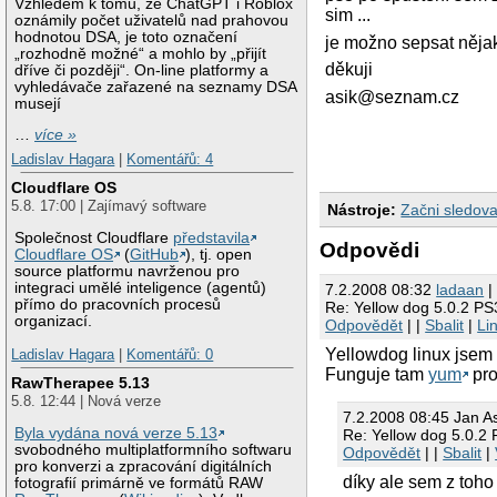
Vzhledem k tomu, že ChatGPT i Roblox
sim ...
oznámily počet uživatelů nad prahovou
hodnotou DSA, je toto označení
je možno sepsat něja
„rozhodně možné“ a mohlo by „přijít
děkuji
dříve či později“. On-line platformy a
vyhledávače zařazené na seznamy DSA
asik@seznam.cz
musejí
…
více »
Ladislav Hagara
|
Komentářů: 4
Cloudflare OS
5.8. 17:00 | Zajímavý software
Nástroje:
Začni sledova
Společnost Cloudflare
představila
Odpovědi
Cloudflare OS
(
GitHub
), tj. open
source platformu navrženou pro
integraci umělé inteligence (agentů)
7.2.2008 08:32
ladaan
|
přímo do pracovních procesů
Re: Yellow dog 5.0.2 PS
organizací.
Odpovědět
| |
Sbalit
|
Li
Yellowdog linux jsem 
Ladislav Hagara
|
Komentářů: 0
Funguje tam
yum
pro
RawTherapee 5.13
5.8. 12:44 | Nová verze
7.2.2008 08:45 Jan 
Byla vydána nová verze 5.13
Re: Yellow dog 5.0.2
svobodného multiplatformního softwaru
Odpovědět
| |
Sbalit
|
pro konverzi a zpracování digitálních
díky ale sem z toho 
fotografií primárně ve formátů RAW