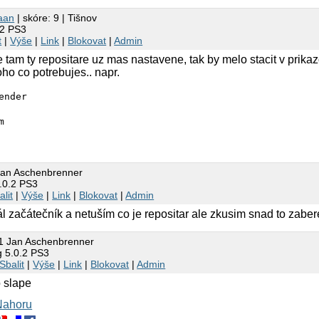
aan
| skóre: 9 | Tišnov
.2 PS3
t
|
Výše
|
Link
|
Blokovat
|
Admin
 tam ty repositare uz mas nastavene, tak by melo stacit v prik
toho co potrebujes.. napr.
ender
m
Jan Aschenbrenner
.0.2 PS3
alit
|
Výše
|
Link
|
Blokovat
|
Admin
ál začátečník a netuším co je repositar ale zkusim snad to zaber
1 Jan Aschenbrenner
g 5.0.2 PS3
Sbalit
|
Výše
|
Link
|
Blokovat
|
Admin
o slape
Nahoru