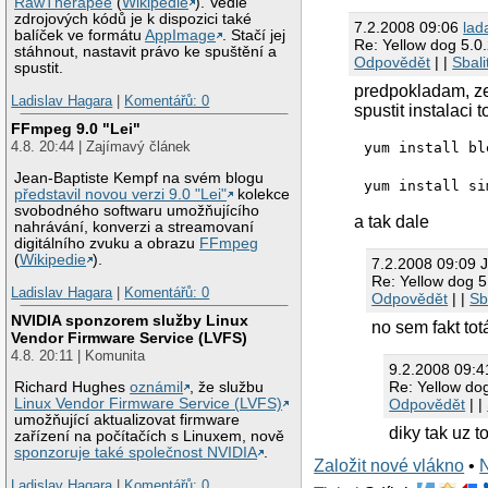
RawTherapee
(
Wikipedie
). Vedle
zdrojových kódů je k dispozici také
7.2.2008 09:06
lad
balíček ve formátu
AppImage
. Stačí jej
Re: Yellow dog 5.0
stáhnout, nastavit právo ke spuštění a
Odpovědět
| |
Sbali
spustit.
predpokladam, ze
Ladislav Hagara
|
Komentářů: 0
spustit instalaci 
FFmpeg 9.0 "Lei"
4.8. 20:44 | Zajímavý článek
yum install bl
Jean-Baptiste Kempf na svém blogu
yum install si
představil novou verzi 9.0 "Lei"
kolekce
svobodného softwaru umožňujícího
a tak dale
nahrávání, konverzi a streamovaní
digitálního zvuku a obrazu
FFmpeg
(
Wikipedie
).
7.2.2008 09:09 
Re: Yellow dog 5
Ladislav Hagara
|
Komentářů: 0
Odpovědět
| |
Sb
NVIDIA sponzorem služby Linux
no sem fakt tot
Vendor Firmware Service (LVFS)
4.8. 20:11 | Komunita
9.2.2008 09:4
Re: Yellow do
Richard Hughes
oznámil
, že službu
Linux Vendor Firmware Service (LVFS)
Odpovědět
| |
umožňující aktualizovat firmware
diky tak uz t
zařízení na počítačích s Linuxem, nově
sponzoruje také společnost NVIDIA
.
Založit nové vlákno
•
Ladislav Hagara
|
Komentářů: 0