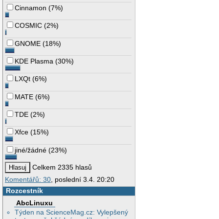
Cinnamon
(
7%
)
COSMIC
(
2%
)
GNOME
(
18%
)
KDE Plasma
(
30%
)
LXQt
(
6%
)
MATE
(
6%
)
TDE
(
2%
)
Xfce
(
15%
)
jiné/žádné
(
23%
)
Celkem 2335 hlasů
Komentářů: 30
, poslední 3.4. 20:20
Rozcestník
AbcLinuxu
Týden na ScienceMag.cz: Vylepšený