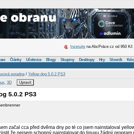
Inzerujte
na AbcPráce.cz od 950 Kč
are
Články
Učebnice
Blogy
Skupiny
Desktopy
Hry
Slovník
Kdo
uxová poradna
/
Yellow dog 5.0.2 PS3
nux
,
3D
Upravit
og 5.0.2 PS3
henbrenner
em začal cca před dvěma dny po té co jsem nainstaloval yellow
jistil že nejsem schopný nainstalovat do linuxu žádný program 