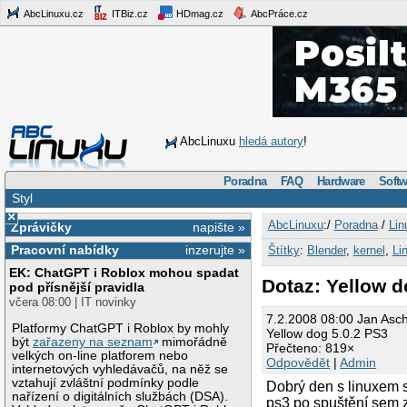
AbcLinuxu.cz
ITBiz.cz
HDmag.cz
AbcPráce.cz
AbcLinuxu
hledá autory
!
Poradna
FAQ
Hardware
Softw
Styl
×
AbcLinuxu
:/
Poradna
/
Lin
Zprávičky
napište »
Pracovní nabídky
inzerujte »
Štítky
:
Blender
,
kernel
,
Li
EK: ChatGPT i Roblox mohou spadat
Dotaz: Yellow d
pod přísnější pravidla
včera 08:00 | IT novinky
7.2.2008 08:00 Jan Asc
Platformy ChatGPT i Roblox by mohly
Yellow dog 5.0.2 PS3
být
zařazeny na seznam
mimořádně
Přečteno: 819×
velkých on-line platforem nebo
Odpovědět
|
Admin
internetových vyhledávačů, na něž se
vztahují zvláštní podmínky podle
Dobrý den s linuxem s
nařízení o digitálních službách (DSA).
ps3 po spuštění sem z