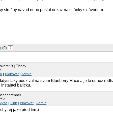
ký stručný návod nebo poslat odkaz na stránký s návodem
t
(0)
?
 skóre: 9 | Tišnov
3
nk
|
Blokovat
|
Admin
kdysi taky pouzival na svem Blueberry Macu a je to odnoz redha
 instalaci balicku.
Aschenbrenner
 PS3
Výše
|
Link
|
Blokovat
|
Admin
chytrej jako před tim :(