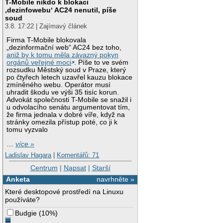
T-Mobile nikdo k blokaci
‚dezinfowebu‘ AC24 nenutil, píše
soud
3.8. 17:22 | Zajímavý článek
Firma T-Mobile blokovala
„dezinformační web“ AC24 bez toho,
aniž by k tomu měla závazný pokyn
orgánů veřejné moci
. Píše to ve svém
rozsudku Městský soud v Praze, který
po čtyřech letech uzavřel kauzu blokace
zmíněného webu. Operátor musí
uhradit škodu ve výši 35 tisíc korun.
Advokát společnosti T-Mobile se snažil i
u odvolacího senátu argumentovat tím,
že firma jednala v dobré víře, když na
stránky omezila přístup poté, co ji k
tomu vyzvalo
…
více »
Ladislav Hagara
|
Komentářů: 71
Centrum
|
Napsat
|
Starší
Anketa
navrhněte »
Které desktopové prostředí na Linuxu
používáte?
Budgie
(
10%
)