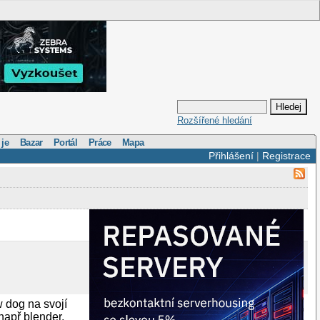
Rozšířené hledání
 je
Bazar
Portál
Práce
Mapa
Přihlášení
|
Registrace
 dog na svojí
např blender,