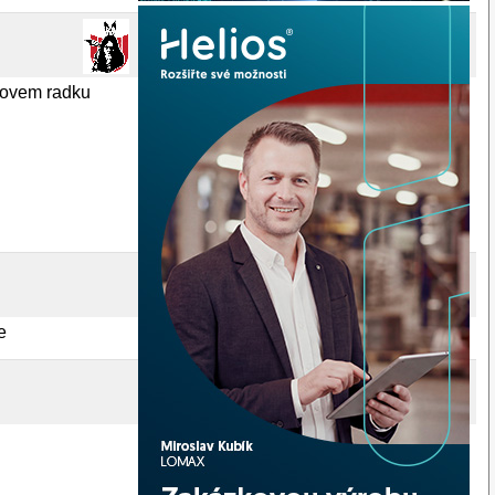
azovem radku
e