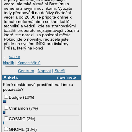
vedro, ale také Virtuální Bastlírnu s
neméně žhavými novinkami. Využijte
tedy předpovědi na deštivý čtvrteční
večer a od 20:00 se připojte online k
tomuto neformálnímu setkání kutilů,
techniků a vědců, kde se strahovskými
bastlíři proberete nejzajímavější věci, na
které jste narazili za poslední měsíc.
Pokud jde o novinky, řeč zcela jistě
přijde na systém INDX pro tiskárny
Průša, který na konci
…
více »
bkralik
|
Komentářů: 0
Centrum
|
Napsat
|
Starší
Anketa
navrhněte »
Které desktopové prostředí na Linuxu
používáte?
Budgie
(
10%
)
Cinnamon
(
7%
)
COSMIC
(
2%
)
GNOME
(
18%
)