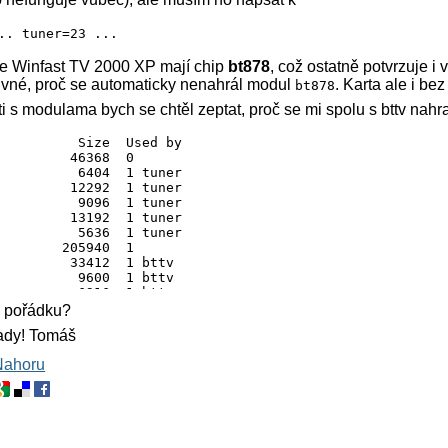
.. tuner=23 ...
že Winfast TV 2000 XP mají chip
bt878
, což ostatně potvrzuje i 
 divné, proč se automaticky nenahrál modul
. Karta ale i b
bt878
sti s modulama bych se chtěl zeptat, proč se mi spolu s bttv nahr
          Size  Used by

         46368  0 

          6404  1 tuner

         12292  1 tuner

          9096  1 tuner

         13192  1 tuner

          5636  1 tuner

        205940  1 

         33412  1 bttv

          9600  1 bttv

          6916  1 bttv

g        13188  1 bttv

v pořádku?
         17796  2 bttv,videobuf_dma_sg

ady! Tomáš
          5128  1 bttv

         18576  1 bttv

Nahoru
         22528  9 tuner,tea5767,tda8290,tuner_simple,mt2
         27648  2 bttv

         18816  4 tuner,bttv,compat_ioctl32,videodev

         14084  2 bttv,videodev