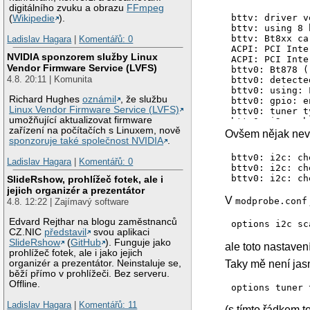
digitálního zvuku a obrazu
FFmpeg
bttv: driver v
(
Wikipedie
).
bttv: using 8 
bttv: Bt8xx ca
Ladislav Hagara
|
Komentářů: 0
ACPI: PCI Inte
NVIDIA sponzorem služby Linux
ACPI: PCI Inte
Vendor Firmware Service (LVFS)
bttv0: Bt878 (
4.8. 20:11 | Komunita
bttv0: detecte
bttv0: using: 
Richard Hughes
oznámil
, že službu
bttv0: gpio: e
Linux Vendor Firmware Service (LVFS)
bttv0: tuner t
umožňující aktualizovat firmware
bttv0: i2c: ch
zařízení na počítačích s Linuxem, nově
bttv0: i2c: ch
Ovšem nějak neví
sponzoruje také společnost NVIDIA
.
bttv0: i2c: ch
tuner 0-0061: 
bttv0: i2c: ch
Ladislav Hagara
|
Komentářů: 0
tuner-simple 0
bttv0: i2c: ch
tuner 0-0061: 
bttv0: i2c: ch
SlideRshow, prohlížeč fotek, ale i
tuner-simple 0
jejich organizér a prezentátor
tuner 0-0061: 
V
modprobe.conf
4.8. 12:22 | Zajímavý software
bttv0: registe
bttv0: registe
Edvard Rejthar na blogu zaměstnanců
options i2c sc
bttv0: registe
CZ.NIC
představil
svou aplikaci
bttv0: PLL: 28
SlideRshow
(
GitHub
). Funguje jako
input: bttv IR
ale toto nastave
prohlížeč fotek, ale i jako jejich
Taky mě není jas
organizér a prezentátor. Neinstaluje se,
běží přímo v prohlížeči. Bez serveru.
Offline.
options tuner 
Ladislav Hagara
|
Komentářů: 11
(s tímto řádkem t