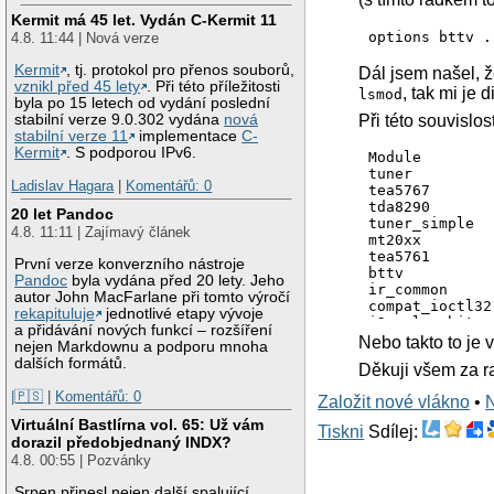
Kermit má 45 let. Vydán C-Kermit 11
options bttv .
4.8. 11:44 | Nová verze
Kermit
, tj. protokol pro přenos souborů,
Dál jsem našel, 
vznikl před 45 lety
. Při této příležitosti
, tak mi je
lsmod
byla po 15 letech od vydání poslední
Při této souvislo
stabilní verze 9.0.302 vydána
nová
stabilní verze 11
implementace
C-
Kermit
. S podporou IPv6.
Module        
tuner         
Ladislav Hagara
|
Komentářů: 0
tea5767       
tda8290       
20 let Pandoc
tuner_simple  
4.8. 11:11 | Zajímavý článek
mt20xx        
tea5761       
První verze konverzního nástroje
bttv          
Pandoc
byla vydána před 20 lety. Jeho
ir_common     
autor John MacFarlane při tomto výročí
compat_ioctl32
rekapituluje
jednotlivé etapy vývoje
i2c_algo_bit  
a přidávání nových funkcí – rozšíření
videobuf_dma_s
Nebo takto to je 
nejen Markdownu a podporu mnoha
videobuf_core 
dalších formátů.
Děkuji všem za r
btcx_risc     
tveeprom      
|🇵🇸
|
Komentářů: 0
Založit nové vlákno
•
i2c_core      
videodev      
Virtuální Bastlírna vol. 65: Už vám
Tiskni
Sdílej:
v4l2_common   
dorazil předobjednaný INDX?
v4l1_compat   
4.8. 00:55 | Pozvánky
Srpen přinesl nejen další spalující