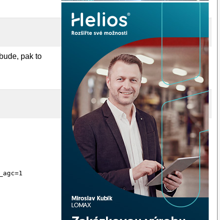
ebude, pak to
agc=1
