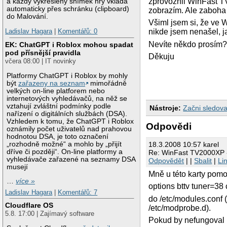
zprovoznil WinFast T
a každý vykreslený snímek hry vkládá
automaticky přes schránku (clipboard)
zobrazím. Ale zaboha
do Malování.
Všiml jsem si, že ve
nikde jsem nenašel, ja
Ladislav Hagara
|
Komentářů: 0
Nevíte někdo prosím
EK: ChatGPT i Roblox mohou spadat
pod přísnější pravidla
Děkuju
včera 08:00 | IT novinky
Platformy ChatGPT i Roblox by mohly
být
zařazeny na seznam
mimořádně
velkých on-line platforem nebo
internetových vyhledávačů, na něž se
vztahují zvláštní podmínky podle
Nástroje:
Začni sledova
nařízení o digitálních službách (DSA).
Vzhledem k tomu, že ChatGPT i Roblox
Odpovědi
oznámily počet uživatelů nad prahovou
hodnotou DSA, je toto označení
„rozhodně možné“ a mohlo by „přijít
18.3.2008 10:57 karel
dříve či později“. On-line platformy a
Re: WinFast TV2000XP -
vyhledávače zařazené na seznamy DSA
Odpovědět
| |
Sbalit
|
Li
musejí
Mně u této karty pomo
…
více »
options bttv tuner=38
Ladislav Hagara
|
Komentářů: 7
do /etc/modules.conf 
Cloudflare OS
/etc/modprobe.d).
5.8. 17:00 | Zajímavý software
Pokud by nefungoval 