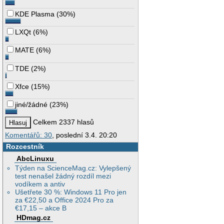
KDE Plasma
(
30%
)
LXQt
(
6%
)
MATE
(
6%
)
TDE
(
2%
)
Xfce
(
15%
)
jiné/žádné
(
23%
)
Celkem 2337 hlasů
Komentářů: 30
, poslední 3.4. 20:20
Rozcestník
AbcLinuxu
Týden na ScienceMag.cz: Vylepšený
test nenašel žádný rozdíl mezi
vodíkem a antiv
Ušetřete 30 %: Windows 11 Pro jen
za €22,50 a Office 2024 Pro za
€17,15 – akce B
HDmag.cz