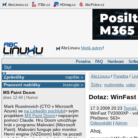
AbcLinuxu.cz
ITBiz.cz
HDmag.cz
AbcPráce.cz
AbcLinuxu
hledá autory
!
Poradna
FAQ
Hardware
Softw
Styl
×
AbcLinuxu
:/
Poradna
/
Lin
Zprávičky
napište »
Pracovní nabídky
inzerujte »
Štítky
:
multimédia
,
video
MS Paint Doom
Dotaz: WinFast
dnes 12:44 | Humor
Mark Russinovich (CTO v Microsoft
17.3.2008 20:23
Tomáš 
Azure) se
na LinkedIn pochlubil
svým
WinFast TV2000XP - vol
projektem
MS Paint Doom
napsaným
Přečteno: 563×
pomocí Claude. Hru Doom umožňuje
Odpovědět
|
Admin
hrát v programu Malování (Microsoft
Paint). Malování funguje jako monitor.
Ahoj,
Herní engine (ViZDoom) běží na pozadí