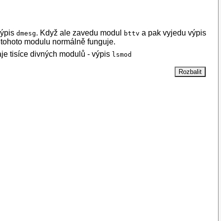
výpis
. Když ale zavedu modul
a pak vyjedu výpis
dmesg
bttv
ez tohoto modulu normálně funguje.
aje tisíce divných modulů - výpis
lsmod
0xx,tea5761,bttv,i2c_algo_bit,tveeprom
