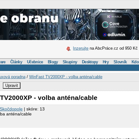
Inzerujte
na AbcPráce.cz od 950 Kč
are
Články
Učebnice
Blogy
Skupiny
Desktopy
Hry
Slovník
Kdo
uxová poradna
/
WinFast TV2000XP - volba anténa/cable
Upravit
 TV2000XP - volba anténa/cable
Skočdopole
| skóre: 13
ba anténa/cable