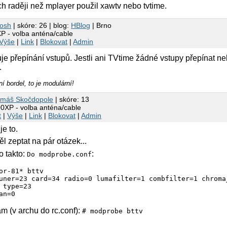
h raději než mplayer použil xawtv nebo tvtime.
osh
| skóre: 26 | blog:
HBlog
| Brno
 - volba anténa/cable
Výše
|
Link
|
Blokovat
|
Admin
uje přepínání vstupů. Jestli ani TVtime žádné vstupy přepínat n
.
ní bordel, to je modulární!
omáš Skočdopole
| skóre: 13
0XP - volba anténa/cable
t
|
Výše
|
Link
|
Blokovat
|
Admin
je to.
ěl zeptat na pár otázek...
o takto:
:
Do modprobe.conf
or-81* bttv

uner=23 card=34 radio=0 lumafilter=1 combfilter=1 chroma_
 type=23

an=0
m (v archu do rc.conf):
# modprobe bttv