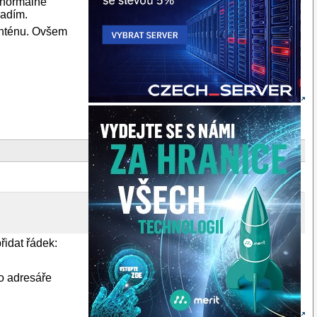
 normálně
ladím.
anténu. Ovšem
řidat řádek:
do adresáře