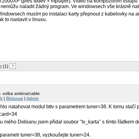
V2000XP (přes fbdev + mplayer). Video na kompozitním vstupu
 nemůžu naladit žádný program. Ve windowsech vše krásně na
 Windowsech musím po instalaci karty přepnout z kabelovky na 
k to nastavit v linuxu.
?
t
(1)
?
 volba anténa/cable
nk
|
Blokovat
|
Admin
hlo natahovat modul bttv s parametrem tuner=38. K tomu stačí p
 card=34
(u mého Debianu jsem přidal soubor "tv_karta" s tímto řádkem 
parametr tuner=38, vyzkoušejte tuner=24.