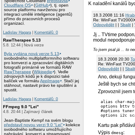
Společnost Cloudflare
představila
K naladění kanálů byc
Cloudflare OS
(
GitHub
), tj. open
source platformu navrženou pro
integraci umělé inteligence (agentů)
18.3.2008 11:16
Hrab
přímo do pracovních procesů
Re: WinFast TV2000XP
organizací.
Odpovědět
| |
Sbalit
|
Ladislav Hagara
|
Komentářů: 0
Jj .. TVtime podpor
modul nepodporuje
RawTherapee 5.13
5.8. 12:44 | Nová verze
To jsem psal já ... to ne
Byla vydána nová verze 5.13
svobodného multiplatformního softwaru
18.3.2008 20:30
T
pro konverzi a zpracování digitálních
Re: WinFast TV200
fotografií primárně ve formátů RAW
Odpovědět
| |
Sbali
RawTherapee
(
Wikipedie
). Vedle
Ano, dekuji fungu
zdrojových kódů je k dispozici také
balíček ve formátu
AppImage
. Stačí jej
Ještě bych se cht
stáhnout, nastavit právo ke spuštění a
spustit.
Zprovoznil jsem t
Ladislav Hagara
|
Komentářů: 0
alias char-maj
options bttv t
FFmpeg 9.0 "Lei"
#options tuner
4.8. 20:44 | Zajímavý článek
options i2c sc
Jean-Baptiste Kempf na svém blogu
Kartu pak přidává
představil novou verzi 9.0 "Lei"
kolekce
svobodného softwaru umožňujícího
Výpis
:
dmesg
nahrávání, konverzi a streamovaní