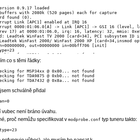
ersion 0.9.17 loaded

buffers with 2080k (520 pages) each for capture

rd found (0).

rrupt Link [APC1] enabled at IRQ 16

rrupt 0000:01:06.0[A] -> Link [APC1] -> GSI 16 (level, lo
rev 17) at 0000:01:06.0, irq: 16, latency: 32, mmio: 0xe5
d: Leadtek WinFast TV 2000 [card=34], PCI subsystem ID is
Leadtek WinFast 2000/ WinFast 2000 XP [card=34,insmod opt
n=00000000, out=00000000 in=00bff706 [init]

ype=23

ecking for MSP34xx @ 0x80... not found

ecking for TDA9875 @ 0xb0... not found

m co s těmi řádky:
ecking for TDA7432 @ 0x8a... not found

chip found @ 0xc2 (bt878 #0 [sw])

ecking for MSP34xx @ 0x80... not found

-0061: type set to 23 (Philips PAL_DK (FI1256 and compati
ecking for TDA9875 @ 0xb0... not found

type set to Philips PAL_DK (FI1

ecking for TDA7432 @ 0x8a... not found
-0061: type set to 23 (Philips PAL_DK (FI1256 and compati
type set to Philips PAL_DK (FI1

jsem schválně přidal
red device video0

red device vbi0

an=0
red device radio0

636363 => 35468950 .. ok

 (card=34) as /devices/pci0000:00/0000:00:04.0/0000:01:0
ní vubec není bráno úvahu.
né, proč nemůžu specifikovat v
typ tuneru takto:
modprobe.conf
type=23
o nefunguje vůbec), ale musím ho napsat k