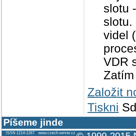
slotu 
slotu
videl 
proces
VDR s
Zatím 
Založit 
Tiskni
Sd
Píšeme jinde
ISSN 1214-1267
www.czech-server.cz
© 1999-2015