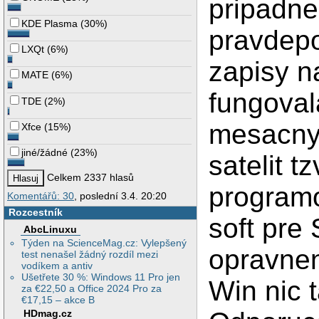
pripadn
KDE Plasma
(
30%
)
pravdep
LXQt
(
6%
)
zapisy n
MATE
(
6%
)
fungoval
TDE
(
2%
)
mesacnyc
Xfce
(
15%
)
jiné/žádné
(
23%
)
satelit 
Celkem 2337 hlasů
programov
Komentářů: 30
, poslední 3.4. 20:20
Rozcestník
soft pre 
AbcLinuxu
Týden na ScienceMag.cz: Vylepšený
opravnen
test nenašel žádný rozdíl mezi
vodíkem a antiv
Ušetřete 30 %: Windows 11 Pro jen
Win nic 
za €22,50 a Office 2024 Pro za
€17,15 – akce B
HDmag.cz