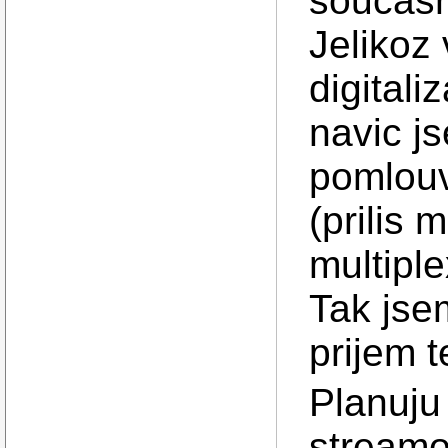
soucasn
Jelikoz 
digitali
navic js
pomlouv
(prilis
multipl
Tak jsem
prijem t
Planuju
streamo