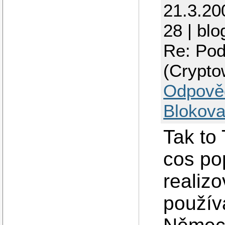
21.3.20
28 | blo
Re: Pod
(Crypto
Odpově
Blokova
Tak to
cos po
realizo
používa