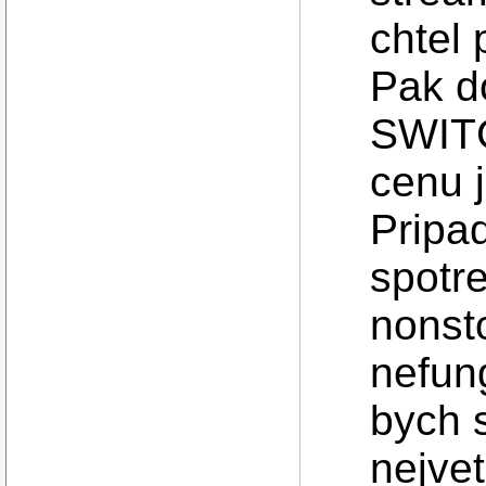
chtel 
Pak d
SWITC
cenu j
Pripa
spotr
nonst
nefun
bych 
nejve