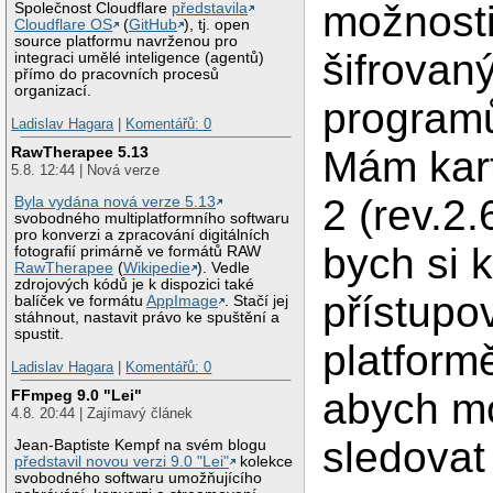
možnosti
Společnost Cloudflare
představila
Cloudflare OS
(
GitHub
), tj. open
source platformu navrženou pro
šifrovan
integraci umělé inteligence (agentů)
přímo do pracovních procesů
organizací.
programů
Ladislav Hagara
|
Komentářů: 0
Mám kart
RawTherapee 5.13
5.8. 12:44 | Nová verze
2 (rev.2.
Byla vydána nová verze 5.13
svobodného multiplatformního softwaru
pro konverzi a zpracování digitálních
bych si 
fotografií primárně ve formátů RAW
RawTherapee
(
Wikipedie
). Vedle
zdrojových kódů je k dispozici také
přístupo
balíček ve formátu
AppImage
. Stačí jej
stáhnout, nastavit právo ke spuštění a
spustit.
platform
Ladislav Hagara
|
Komentářů: 0
abych m
FFmpeg 9.0 "Lei"
4.8. 20:44 | Zajímavý článek
sledovat
Jean-Baptiste Kempf na svém blogu
představil novou verzi 9.0 "Lei"
kolekce
svobodného softwaru umožňujícího