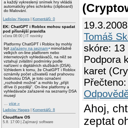
a každý vykreslený snímek hry vkládá
(Crypto
automaticky přes schránku (clipboard)
do Malování.
Ladislav Hagara
|
Komentářů: 0
19.3.2008
EK: ChatGPT i Roblox mohou spadat
pod přísnější pravidla
Tomáš Sk
včera 08:00 | IT novinky
Platformy ChatGPT i Roblox by mohly
skóre: 13
být
zařazeny na seznam
mimořádně
velkých on-line platforem nebo
Podpora k
internetových vyhledávačů, na něž se
vztahují zvláštní podmínky podle
nařízení o digitálních službách (DSA).
karet (Cr
Vzhledem k tomu, že ChatGPT i Roblox
oznámily počet uživatelů nad prahovou
hodnotou DSA, je toto označení
Přečteno:
„rozhodně možné“ a mohlo by „přijít
dříve či později“. On-line platformy a
Odpovědě
vyhledávače zařazené na seznamy DSA
musejí
…
více »
Ahoj, ch
Ladislav Hagara
|
Komentářů: 8
zeptat o
Cloudflare OS
5.8. 17:00 | Zajímavý software