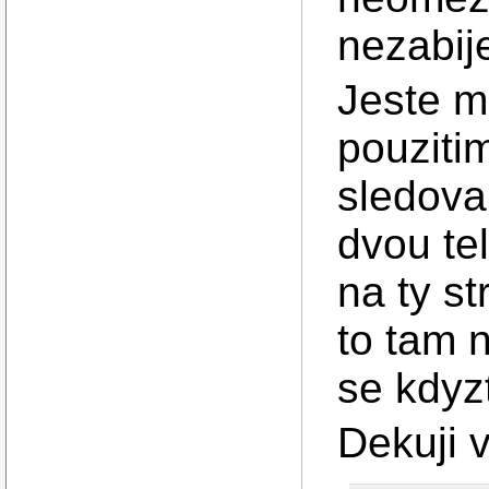
nezabij
Jeste mu
pouziti
sledova
dvou te
na ty st
to tam 
se kdyz
Dekuji 