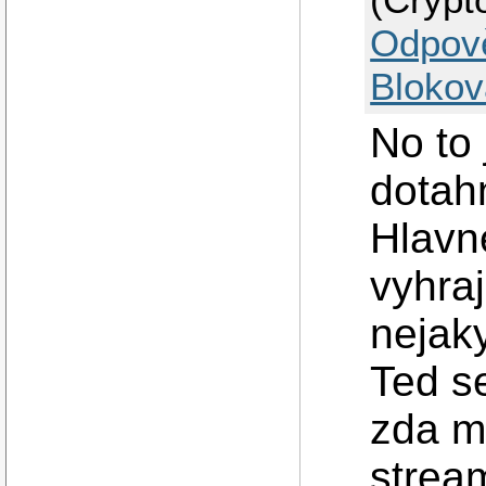
Odpov
Blokov
No to 
dotah
Hlavne
vyhraj
nejak
Ted s
zda m
stream