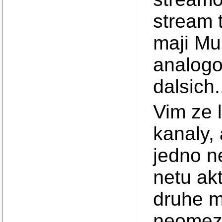
stream 
maji Mul
analogo
dalsich.
Vim ze 
kanaly,
jedno n
netu akt
druhe m
neomeze