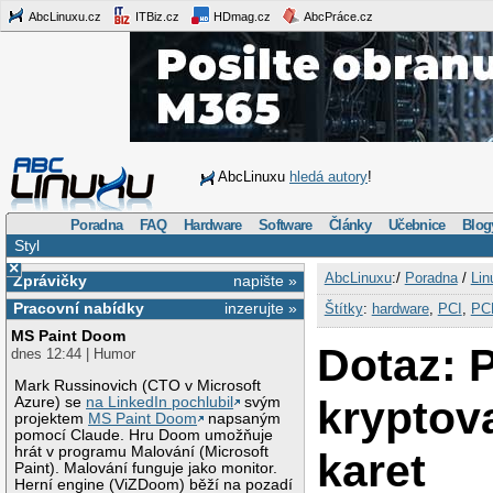
AbcLinuxu.cz
ITBiz.cz
HDmag.cz
AbcPráce.cz
AbcLinuxu
hledá autory
!
Poradna
FAQ
Hardware
Software
Články
Učebnice
Blog
Styl
×
AbcLinuxu
:/
Poradna
/
Lin
Zprávičky
napište »
Pracovní nabídky
inzerujte »
Štítky
:
hardware
,
PCI
,
PC
MS Paint Doom
Dotaz: 
dnes 12:44 | Humor
Mark Russinovich (CTO v Microsoft
kryptov
Azure) se
na LinkedIn pochlubil
svým
projektem
MS Paint Doom
napsaným
pomocí Claude. Hru Doom umožňuje
hrát v programu Malování (Microsoft
karet
Paint). Malování funguje jako monitor.
Herní engine (ViZDoom) běží na pozadí