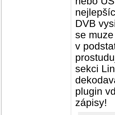
nebo USB
nejlepší
DVB vysi
se muze 
v podsta
prostudu
sekci Li
dekodava
plugin v
zápisy!