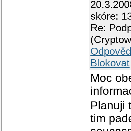
20.3.200
skóre: 1
Re: Podp
(Cryptow
Odpověd
Blokovat
Moc obe
informa
Planuji 
tim pad