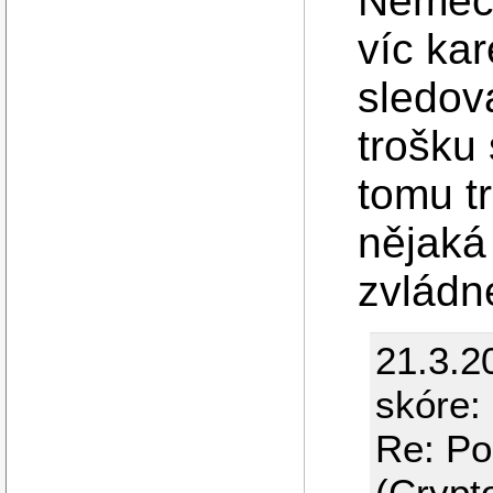
Německ
víc kar
sledová
trošku 
tomu t
nějaká
zvlád
21.3.2
skóre:
Re: Po
(Crypt