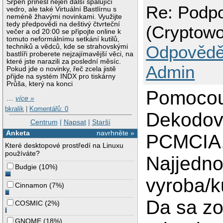
Srpen přinesl nejen další spalující
Re: Podpo
vedro, ale také Virtuální Bastlírnu s
neméně žhavými novinkami. Využijte
tedy předpovědi na deštivý čtvrteční
(Cryptowo
večer a od 20:00 se připojte online k
tomuto neformálnímu setkání kutilů,
Odpovědě
techniků a vědců, kde se strahovskými
bastlíři proberete nejzajímavější věci, na
které jste narazili za poslední měsíc.
Admin
Pokud jde o novinky, řeč zcela jistě
přijde na systém INDX pro tiskárny
Průša, který na konci
Pomocou
…
více »
bkralik
|
Komentářů: 0
Dekodova
Centrum
|
Napsat
|
Starší
Anketa
navrhněte »
PCMCIA,
Které desktopové prostředí na Linuxu
používáte?
Najjedno
Budgie
(
10%
)
vyroba/k
Cinnamon
(
7%
)
Da sa zo
COSMIC
(
2%
)
GNOME
(
18%
)