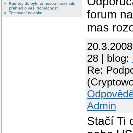
Odporuca
Kamery do bytu přinesou maximální
přehled o vaší domácnosti
forum na
Testovací novinka
mas rozo
20.3.200
28 | blog:
Re: Podpo
(Cryptowo
Odpovědě
Admin
Stačí Ti