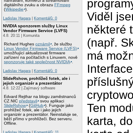
programy
nahrávání, konverzi a streamovaní
digitálního zvuku a obrazu
FFmpeg
(
Wikipedie
).
Viděl js
Ladislav Hagara
|
Komentářů: 0
některé 
NVIDIA sponzorem služby Linux
Vendor Firmware Service (LVFS)
4.8. 20:11 | Komunita
(např. S
Richard Hughes
oznámil
, že službu
Linux Vendor Firmware Service (LVFS)
má možn
umožňující aktualizovat firmware
zařízení na počítačích s Linuxem, nově
sponzoruje také společnost NVIDIA
.
Interfac
Ladislav Hagara
|
Komentářů: 0
příslušn
SlideRshow, prohlížeč fotek, ale i
jejich organizér a prezentátor
4.8. 12:22 | Zajímavý software
cryptowo
Edvard Rejthar na blogu zaměstnanců
CZ.NIC
představil
svou aplikaci
Ten mod
SlideRshow
(
GitHub
). Funguje jako
prohlížeč fotek, ale i jako jejich
organizér a prezentátor. Neinstaluje se,
karta, d
běží přímo v prohlížeči. Bez serveru.
Offline.
Ladislav Hagara
|
Komentářů: 11