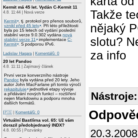
karta od 
Kermit má 45 let. Vydán C-Kermit 11
Takže te
4.8. 11:44 | Nová verze
Kermit
, tj. protokol pro přenos souborů,
nějaký 
vznikl před 45 lety
. Při této příležitosti
byla po 15 letech od vydání poslední
stabilní verze 9.0.302 vydána
nová
slotu? N
stabilní verze 11
implementace
C-
Kermit
. S podporou IPv6.
za info
Ladislav Hagara
|
Komentářů: 0
20 let Pandoc
4.8. 11:11 | Zajímavý článek
První verze konverzního nástroje
Pandoc
byla vydána před 20 lety. Jeho
autor John MacFarlane při tomto výročí
rekapituluje
jednotlivé etapy vývoje
Nástroje:
a přidávání nových funkcí – rozšíření
nejen Markdownu a podporu mnoha
dalších formátů.
Odpově
|🇵🇸
|
Komentářů: 0
Virtuální Bastlírna vol. 65: Už vám
dorazil předobjednaný INDX?
20.3.200
4.8. 00:55 | Pozvánky