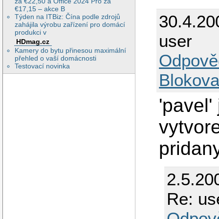
za €22,50 a Office 2024 Pro za
   obey pam rest
€17,15 – akce B
   invalid users
30.4.20
Týden na ITBiz: Čína podle zdrojů
   unix password
zahájila výrobu zařízení pro domácí
   passwd progra
produkci v
   passwd chat =
user
   pam password 
HDmag.cz
   map to guest 
Kamery do bytu přinesou maximální
Odpově
   socket option
přehled o vaší domácnosti
   usershare all
Testovací novinka
Blokova
[share]

   comment = shar
   path = /home/
'pavel'
   guest ok = yes
   writable = yes
   printable = no
vytvor
   create mode =
   directory mod
   force user = 
pridan
   force group =
2.5.20
Re: us
Odpov