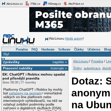
AbcLinuxu.cz
ITBiz.cz
HDmag.cz
AbcPráce.cz
AbcLinuxu
hledá autory
!
Poradna
FAQ
Hardware
Software
Články
Učebnice
Blog
Styl
×
AbcLinuxu
:/
Poradna
/
Lin
Zprávičky
napište »
Pracovní nabídky
inzerujte »
Štítky
:
autentizace
,
distri
EK: ChatGPT i Roblox mohou spadat
Dotaz: 
pod přísnější pravidla
dnes 08:00 | IT novinky
anonymn
Platformy ChatGPT i Roblox by mohly
být
zařazeny na seznam
mimořádně
velkých on-line platforem nebo
internetových vyhledávačů, na něž se
na Ubun
vztahují zvláštní podmínky podle
nařízení o digitálních službách (DSA).