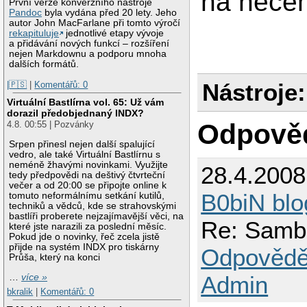
na necem
První verze konverzního nástroje
Pandoc
byla vydána před 20 lety. Jeho
autor John MacFarlane při tomto výročí
rekapituluje
jednotlivé etapy vývoje
a přidávání nových funkcí – rozšíření
nejen Markdownu a podporu mnoha
dalších formátů.
Nástroje:
|🇵🇸
|
Komentářů: 0
Virtuální Bastlírna vol. 65: Už vám
dorazil předobjednaný INDX?
Odpově
4.8. 00:55 | Pozvánky
Srpen přinesl nejen další spalující
vedro, ale také Virtuální Bastlírnu s
neméně žhavými novinkami. Využijte
28.4.200
tedy předpovědi na deštivý čtvrteční
večer a od 20:00 se připojte online k
B0biN blo
tomuto neformálnímu setkání kutilů,
techniků a vědců, kde se strahovskými
bastlíři proberete nejzajímavější věci, na
Re: Samba
které jste narazili za poslední měsíc.
Pokud jde o novinky, řeč zcela jistě
přijde na systém INDX pro tiskárny
Odpovědě
Průša, který na konci
Admin
…
více »
bkralik
|
Komentářů: 0