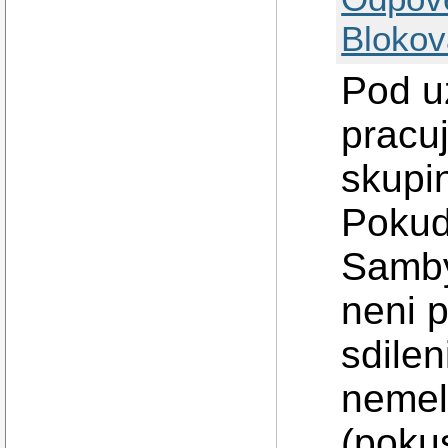
Blokov
Pod u
pracuj
skupin
Pokud 
Samby,
neni 
sdilen
nemel
(poku