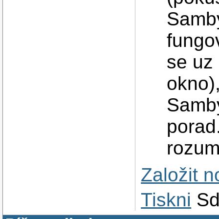
Samby
fungo
se uz
okno)
Samby
porad
rozum
Založit 
Tiskni
Sd