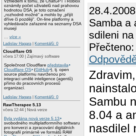
Vzhledem k tomu, že ChatGPT i Roblox
oznámily počet uživatelů nad prahovou
28.4.2008
hodnotou DSA, je toto označení
„rozhodně možné“ a mohlo by „přijít
Samba a 
dříve či později“. On-line platformy a
vyhledávače zařazené na seznamy DSA
musejí
sdileni n
…
více »
Přečteno:
Ladislav Hagara
|
Komentářů: 0
Cloudflare OS
Odpovědě
včera 17:00 | Zajímavý software
Společnost Cloudflare
představila
Cloudflare OS
(
GitHub
), tj. open
Zdravim,
source platformu navrženou pro
integraci umělé inteligence (agentů)
přímo do pracovních procesů
nainstal
organizací.
Ladislav Hagara
|
Komentářů: 0
Sambu n
RawTherapee 5.13
včera 12:44 | Nová verze
8.04 a 
Byla vydána nová verze 5.13
svobodného multiplatformního softwaru
nasdilel
pro konverzi a zpracování digitálních
fotografií primárně ve formátů RAW