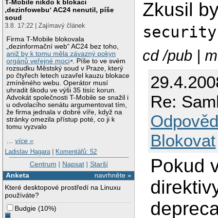
T-Mobile nikdo k blokaci
Zkusil b
‚dezinfowebu‘ AC24 nenutil, píše
soud
3.8. 17:22 | Zajímavý článek
security
Firma T-Mobile blokovala
„dezinformační web“ AC24 bez toho,
cd /pub | 
aniž by k tomu měla závazný pokyn
orgánů veřejné moci
. Píše to ve svém
rozsudku Městský soud v Praze, který
po čtyřech letech uzavřel kauzu blokace
29.4.200
zmíněného webu. Operátor musí
uhradit škodu ve výši 35 tisíc korun.
Re: Samb
Advokát společnosti T-Mobile se snažil i
u odvolacího senátu argumentovat tím,
že firma jednala v dobré víře, když na
Odpověd
stránky omezila přístup poté, co ji k
tomu vyzvalo
Blokovat
…
více »
Ladislav Hagara
|
Komentářů: 52
Pokud v
Centrum
|
Napsat
|
Starší
Anketa
navrhněte »
direktiv
Které desktopové prostředí na Linuxu
používáte?
depreca
Budgie
(
10%
)