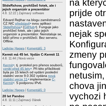
na ktery
SlideRshow, prohlížeč fotek, ale i
jejich organizér a prezentátor
prijde ot
4.8. 12:22 | Zajímavý software
Edvard Rejthar na blogu zaměstnanců
nastaven
CZ.NIC
představil
svou aplikaci
SlideRshow
(
GitHub
). Funguje jako
nejak sp
prohlížeč fotek, ale i jako jejich
organizér a prezentátor. Neinstaluje se,
běží přímo v prohlížeči. Bez serveru.
Konfigur
Offline.
Ladislav Hagara
|
Komentářů: 3
zmeny pr
Kermit má 45 let. Vydán C-Kermit 11
4.8. 11:44 | Nová verze
fungoval
Kermit
, tj. protokol pro přenos souborů,
vznikl před 45 lety
. Při této příležitosti
netusim,
byla po 15 letech od vydání poslední
stabilní verze 9.0.302 vydána
nová
stabilní verze 11
implementace
C-
chova ji
Kermit
. S podporou IPv6.
Ladislav Hagara
|
Komentářů: 0
vychozi 
20 let Pandoc
4.8. 11:11 | Zajímavý článek