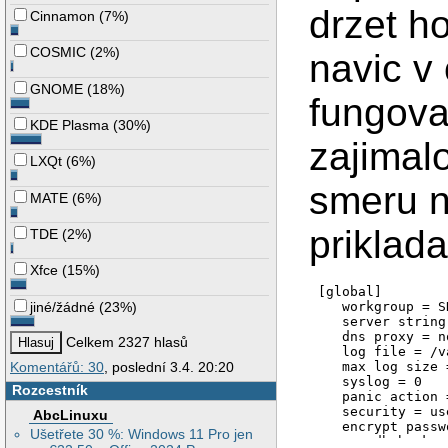
drzet ho
Cinnamon
(
7%
)
COSMIC
(
2%
)
navic v 
GNOME
(
18%
)
fungova
KDE Plasma
(
30%
)
zajimal
LXQt
(
6%
)
smeru ne
MATE
(
6%
)
priklad
TDE
(
2%
)
Xfce
(
15%
)
[global]

jiné/žádné
(
23%
)
   workgroup = S
   server string
   dns proxy = no
Celkem 2327 hlasů
   log file = /v
   max log size 
Komentářů: 30
, poslední 3.4. 20:20
   syslog = 0

Rozcestník
   panic action 
   security = use
AbcLinuxu
   encrypt passw
Ušetřete 30 %: Windows 11 Pro jen
   passdb backen