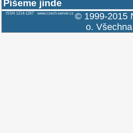
Píšeme jinde
ISSN 1214-1267
www.czech-server.cz
© 1999-2015
o.
Všechna 