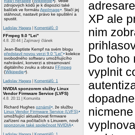
RawTherapee
(
Wikipedie
). Vedle
adresar
zdrojových kódů je k dispozici také
balíček ve formátu
AppImage
. Stačí jej
stáhnout, nastavit právo ke spuštění a
XP ale pr
spustit.
Ladislav Hagara
|
Komentářů: 0
nim zobr
FFmpeg 9.0 "Lei"
4.8. 20:44 | Zajímavý článek
prihlasov
Jean-Baptiste Kempf na svém blogu
představil novou verzi 9.0 "Lei"
kolekce
Do toho
svobodného softwaru umožňujícího
nahrávání, konverzi a streamovaní
digitálního zvuku a obrazu
FFmpeg
vyplnit c
(
Wikipedie
).
Ladislav Hagara
|
Komentářů: 1
autentiz
NVIDIA sponzorem služby Linux
Vendor Firmware Service (LVFS)
dopadne
4.8. 20:11 | Komunita
Richard Hughes
oznámil
, že službu
nicmene
Linux Vendor Firmware Service (LVFS)
umožňující aktualizovat firmware
zařízení na počítačích s Linuxem, nově
vyplnova
sponzoruje také společnost NVIDIA
.
Ladislav Hagara
|
Komentářů: 1