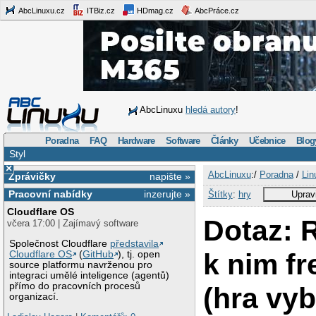
AbcLinuxu.cz
ITBiz.cz
HDmag.cz
AbcPráce.cz
AbcLinuxu
hledá autory
!
Poradna
FAQ
Hardware
Software
Články
Učebnice
Blog
Styl
×
AbcLinuxu
:/
Poradna
/
Lin
Zprávičky
napište »
Pracovní nabídky
inzerujte »
Štítky
:
hry
Upravi
Cloudflare OS
Dotaz: R
včera 17:00 | Zajímavý software
Společnost Cloudflare
představila
k nim f
Cloudflare OS
(
GitHub
), tj. open
source platformu navrženou pro
integraci umělé inteligence (agentů)
přímo do pracovních procesů
(hra vy
organizací.