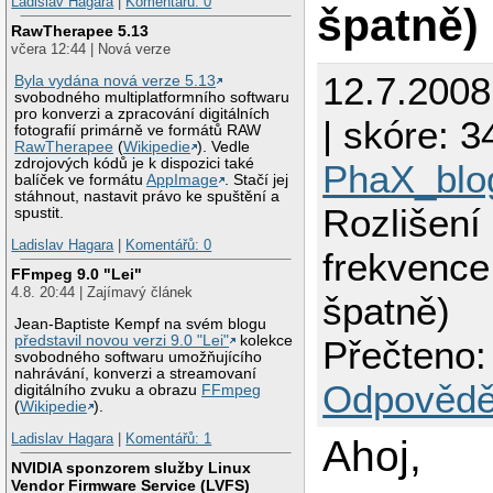
Ladislav Hagara
|
Komentářů: 0
špatně)
RawTherapee 5.13
včera 12:44 | Nová verze
12.7.200
Byla vydána nová verze 5.13
svobodného multiplatformního softwaru
pro konverzi a zpracování digitálních
| skóre: 34
fotografií primárně ve formátů RAW
RawTherapee
(
Wikipedie
). Vedle
zdrojových kódů je k dispozici také
PhaX_blo
balíček ve formátu
AppImage
. Stačí jej
stáhnout, nastavit právo ke spuštění a
Rozlišení
spustit.
Ladislav Hagara
|
Komentářů: 0
frekvence
FFmpeg 9.0 "Lei"
4.8. 20:44 | Zajímavý článek
špatně)
Jean-Baptiste Kempf na svém blogu
představil novou verzi 9.0 "Lei"
kolekce
Přečteno:
svobodného softwaru umožňujícího
nahrávání, konverzi a streamovaní
Odpovědě
digitálního zvuku a obrazu
FFmpeg
(
Wikipedie
).
Ladislav Hagara
|
Komentářů: 1
Ahoj,
NVIDIA sponzorem služby Linux
Vendor Firmware Service (LVFS)