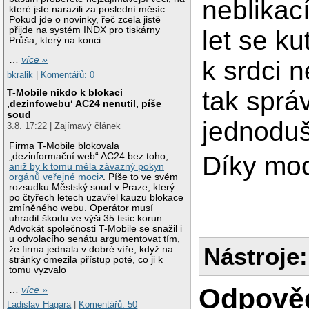
neblikac
které jste narazili za poslední měsíc.
Pokud jde o novinky, řeč zcela jistě
přijde na systém INDX pro tiskárny
let se ku
Průša, který na konci
…
více »
k srdci n
bkralik
|
Komentářů: 0
tak správ
T-Mobile nikdo k blokaci
‚dezinfowebu‘ AC24 nenutil, píše
soud
jednoduš
3.8. 17:22 | Zajímavý článek
Firma T-Mobile blokovala
Díky mo
„dezinformační web“ AC24 bez toho,
aniž by k tomu měla závazný pokyn
orgánů veřejné moci
. Píše to ve svém
rozsudku Městský soud v Praze, který
po čtyřech letech uzavřel kauzu blokace
zmíněného webu. Operátor musí
uhradit škodu ve výši 35 tisíc korun.
Advokát společnosti T-Mobile se snažil i
u odvolacího senátu argumentovat tím,
Nástroje:
že firma jednala v dobré víře, když na
stránky omezila přístup poté, co ji k
tomu vyzvalo
Odpově
…
více »
Ladislav Hagara
|
Komentářů: 50