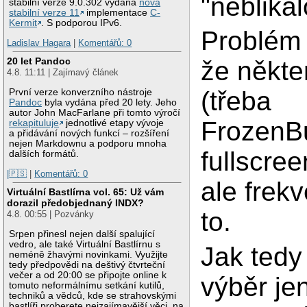
"neblikal
stabilní verze 9.0.302 vydána
nová
stabilní verze 11
implementace
C-
Kermit
. S podporou IPv6.
Problém 
Ladislav Hagara
|
Komentářů: 0
20 let Pandoc
že někte
4.8. 11:11 | Zajímavý článek
(třeba
První verze konverzního nástroje
Pandoc
byla vydána před 20 lety. Jeho
autor John MacFarlane při tomto výročí
FrozenBu
rekapituluje
jednotlivé etapy vývoje
a přidávání nových funkcí – rozšíření
nejen Markdownu a podporu mnoha
fullscre
dalších formátů.
|🇵🇸
|
Komentářů: 0
ale frek
Virtuální Bastlírna vol. 65: Už vám
dorazil předobjednaný INDX?
to.
4.8. 00:55 | Pozvánky
Srpen přinesl nejen další spalující
vedro, ale také Virtuální Bastlírnu s
Jak tedy 
neméně žhavými novinkami. Využijte
tedy předpovědi na deštivý čtvrteční
večer a od 20:00 se připojte online k
výběr je
tomuto neformálnímu setkání kutilů,
techniků a vědců, kde se strahovskými
bastlíři proberete nejzajímavější věci, na