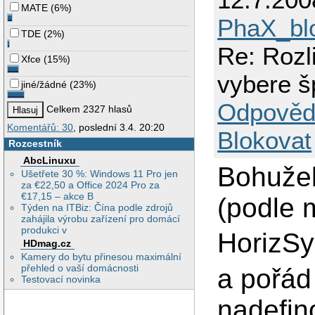
MATE
(
6%
)
PhaX_bl
TDE
(
2%
)
Re: Rozl
Xfce
(
15%
)
vybere š
jiné/žádné
(
23%
)
Odpověd
Celkem 2327 hlasů
Komentářů: 30
, poslední 3.4. 20:20
Blokovat
Rozcestník
AbcLinuxu
Bohužel
Ušetřete 30 %: Windows 11 Pro jen
za €22,50 a Office 2024 Pro za
€17,15 – akce B
(podle 
Týden na ITBiz: Čína podle zdrojů
zahájila výrobu zařízení pro domácí
produkci v
HorizSy
HDmag.cz
Kamery do bytu přinesou maximální
přehled o vaší domácnosti
a pořád
Testovací novinka
nadefin