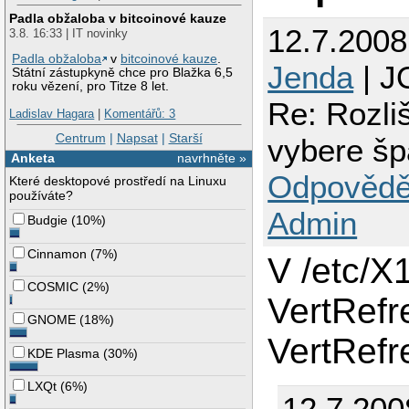
Padla obžaloba v bitcoinové kauze
12.7.200
3.8. 16:33 | IT novinky
Padla obžaloba
v
bitcoinové kauze
.
Jenda
| J
Státní zástupkyně chce pro Blažka 6,5
roku vězení, pro Titze 8 let.
Re: Rozli
Ladislav Hagara
|
Komentářů: 3
Centrum
|
Napsat
|
Starší
vybere šp
Anketa
navrhněte »
Odpovědě
Které desktopové prostředí na Linuxu
používáte?
Admin
Budgie
(
10%
)
Cinnamon
(
7%
)
V /etc/X
COSMIC
(
2%
)
VertRef
GNOME
(
18%
)
VertRefr
KDE Plasma
(
30%
)
LXQt
(
6%
)
12.7.200