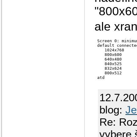
"800x60
ale xran
Screen 0: minimu
default connecte
   1024x768     
   800x600      
   640x480      
   840x525      
   832x624      
   800x512      
12.7.20
blog:
Je
Re: Roz
vybere 