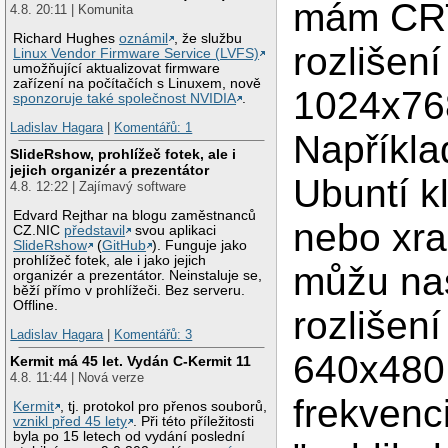
mám CRT
4.8. 20:11 | Komunita
Richard Hughes
oznámil
, že službu
rozlišení
Linux Vendor Firmware Service (LVFS)
umožňující aktualizovat firmware
zařízení na počítačích s Linuxem, nově
1024x76
sponzoruje také společnost NVIDIA
.
Ladislav Hagara
|
Komentářů: 1
Napříkla
SlideRshow, prohlížeč fotek, ale i
jejich organizér a prezentátor
Ubuntí k
4.8. 12:22 | Zajímavý software
Edvard Rejthar na blogu zaměstnanců
nebo xra
CZ.NIC
představil
svou aplikaci
SlideRshow
(
GitHub
). Funguje jako
prohlížeč fotek, ale i jako jejich
můžu nas
organizér a prezentátor. Neinstaluje se,
běží přímo v prohlížeči. Bez serveru.
Offline.
rozlišen
Ladislav Hagara
|
Komentářů: 3
640x480.
Kermit má 45 let. Vydán C-Kermit 11
4.8. 11:44 | Nová verze
frekvenc
Kermit
, tj. protokol pro přenos souborů,
vznikl před 45 lety
. Při této příležitosti
byla po 15 letech od vydání poslední