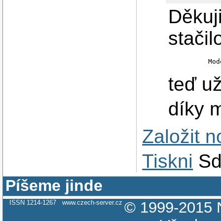
Děkuji
stačil
teď už
díky 
Založit 
Tiskni
Sd
Píšeme jinde
ISSN 1214-1267
www.czech-server.cz
© 1999-2015