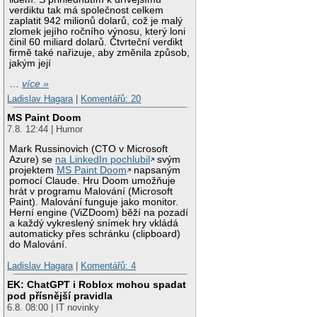
verdiktu tak má společnost celkem
zaplatit 942 milionů dolarů, což je malý
zlomek jejího ročního výnosu, který loni
činil 60 miliard dolarů. Čtvrteční verdikt
firmě také nařizuje, aby změnila způsob,
jakým její
…
více »
Ladislav Hagara
|
Komentářů: 20
MS Paint Doom
7.8. 12:44 | Humor
Mark Russinovich (CTO v Microsoft
Azure) se
na LinkedIn pochlubil
svým
projektem
MS Paint Doom
napsaným
pomocí Claude. Hru Doom umožňuje
hrát v programu Malování (Microsoft
Paint). Malování funguje jako monitor.
Herní engine (ViZDoom) běží na pozadí
a každý vykreslený snímek hry vkládá
automaticky přes schránku (clipboard)
do Malování.
Ladislav Hagara
|
Komentářů: 4
EK: ChatGPT i Roblox mohou spadat
pod přísnější pravidla
6.8. 08:00 | IT novinky