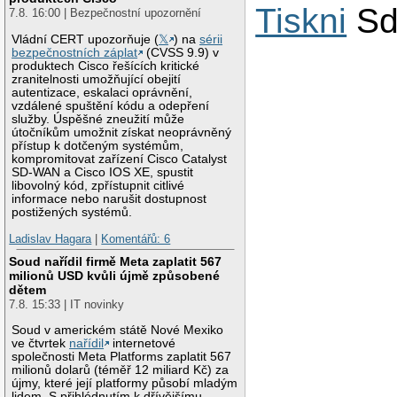
Tiskni
Sd
7.8. 16:00 | Bezpečnostní upozornění
Vládní CERT upozorňuje (
𝕏
) na
sérii
bezpečnostních záplat
(CVSS 9.9) v
produktech Cisco řešících kritické
zranitelnosti umožňující obejití
autentizace, eskalaci oprávnění,
vzdálené spuštění kódu a odepření
služby. Úspěšné zneužití může
útočníkům umožnit získat neoprávněný
přístup k dotčeným systémům,
kompromitovat zařízení Cisco Catalyst
SD-WAN a Cisco IOS XE, spustit
libovolný kód, zpřístupnit citlivé
informace nebo narušit dostupnost
postižených systémů.
Ladislav Hagara
|
Komentářů: 6
Soud nařídil firmě Meta zaplatit 567
milionů USD kvůli újmě způsobené
dětem
7.8. 15:33 | IT novinky
Soud v americkém státě Nové Mexiko
ve čtvrtek
nařídil
internetové
společnosti Meta Platforms zaplatit 567
milionů dolarů (téměř 12 miliard Kč) za
újmy, které její platformy působí mladým
lidem. S přihlédnutím k dřívějšímu