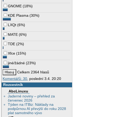
GNOME
(
18%
)
KDE Plasma
(
30%
)
LXQt
(
6%
)
MATE
(
6%
)
TDE
(
2%
)
Xfce
(
15%
)
jiné/žádné
(
23%
)
Celkem 2364 hlasů
Komentářů: 30
, poslední 3.4. 20:20
Rozcestník
AbcLinuxu
Jaderné noviny – přehled za
červenec 2026
Týden na ITBiz: Náklady na
podpůrnou AI převýší do roku 2028
plat samotného vývo