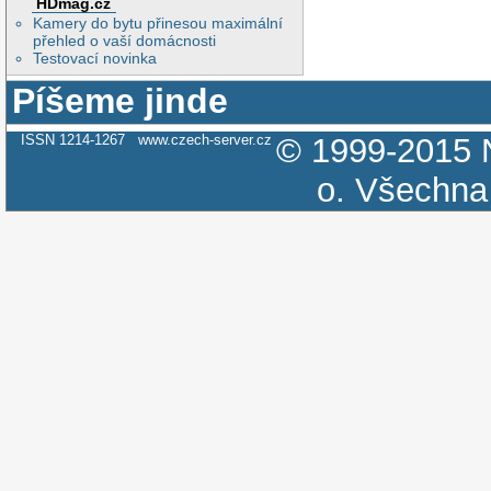
HDmag.cz
Kamery do bytu přinesou maximální
přehled o vaší domácnosti
Testovací novinka
Píšeme jinde
ISSN 1214-1267
www.czech-server.cz
© 1999-2015
o.
Všechna 