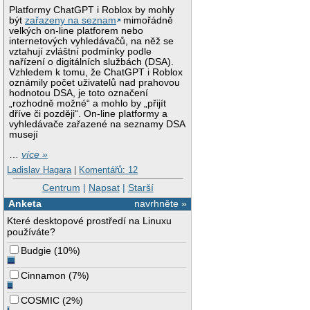
Platformy ChatGPT i Roblox by mohly
být
zařazeny na seznam
mimořádně
velkých on-line platforem nebo
internetových vyhledávačů, na něž se
vztahují zvláštní podmínky podle
nařízení o digitálních službách (DSA).
Vzhledem k tomu, že ChatGPT i Roblox
oznámily počet uživatelů nad prahovou
hodnotou DSA, je toto označení
„rozhodně možné“ a mohlo by „přijít
dříve či později“. On-line platformy a
vyhledávače zařazené na seznamy DSA
musejí
…
více »
Ladislav Hagara
|
Komentářů: 12
Centrum
|
Napsat
|
Starší
Anketa
navrhněte »
Které desktopové prostředí na Linuxu
používáte?
Budgie
(
10%
)
Cinnamon
(
7%
)
COSMIC
(
2%
)