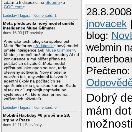
zdarma k dispozici na
Steamu
a
GOG.com
.
28.8.2008
Ladislav Hagara
|
Komentářů: 1
jnovacek
|
Meta představila nový model umělé
inteligence Muse Glimmer
blog:
Nov
dnes 16:00 | IT novinky
Americká technologická společnost
webmin n
Meta Platforms
představila
nový model
umělé inteligence (AI)
Muse Glimmer
.
Model je menší než přední modely AI od
routerbo
konkurence a má běžet přímo na
počítačích uživatelů. Meta model
Přečteno:
zpřístupní jako open source, tedy
otevřený software. Nový model je
navržen tak, aby zvládal takzvané
Odpovědě
agentní úkoly na počítačích se
spotřebitelskou grafickou kartou. Klade
si tak za cíl uspokojit poptávku po
Dobrý de
systémech AI, které běží přímo na
zařízeních uživatelů.
mám dot
Ladislav Hagara
|
Komentářů: 6
Mobilní Hackday #8 proběhne 28.
možnost
srpna v Praze
dnes 12:11 | Pozvánky