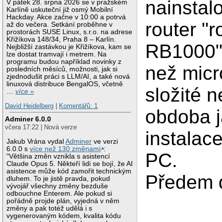
nainstal
V pátek 28. srpna 2026 se v pražském
Karlíně uskuteční již osmý Mobilní
Hackday. Akce začne v 10:00 a potrvá
router "
až do večera. Setkání proběhne v
prostorách SUSE Linux, s.r.o. na adrese
Křižíkova 148/34, Praha 8 – Karlín.
RB1000" 
Nejbližší zastávkou je Křižíkova, kam se
lze dostat tramvají i metrem. Na
programu budou například novinky z
než micro
posledních měsíců, možnosti, jak si
zjednodušit práci s LLM/AI, a také nová
linuxová distribuce BengalOS, včetně
složité n
…
více »
David Heidelberg
|
Komentářů: 1
obdoba 
Adminer 6.0.0
včera 17:22 | Nová verze
instalac
Jakub Vrána vydal
Adminer
ve verzi
6.0.0 s
více než 130 změnami
:
PC.
"Většina změn vznikla s asistencí
Claude Opus 5. Někteří lidi se bojí, že AI
asistence může kód zamořit technickým
Předem 
dluhem. To je jistě pravda, pokud
vývojář všechny změny bezduše
odbouchne Enterem. Ale pokud si
pořádně projde plán, vyjedná v něm
změny a pak totéž udělá i s
vygenerovaným kódem, kvalita kódu