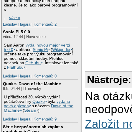
stoupne a technický dluh naopak
klesne. Je to jako párové programování
s
…
více »
Ladislav Hagara
|
Komentářů: 2
Sonic Pi 5.0.0
včera 12:44 | Nová verze
Sam Aaron
vydal novou major verzi
5.0.0
aplikace
Sonic Pi
(
Wikipedie
)
určené také pro výuku programování
pomocí skládání hudby. Přehled
novinek na
GitHubu
. Instalovat lze také
z
Flathubu
.
Nástroje:
Ladislav Hagara
|
Komentářů: 0
Quake: Dawn of the Machine
8.8. 04:44 | IT novinky
Na otázk
U příležitosti 30. výročí vydání
počítačové hry
Quake
byla
vydána
neodpově
nová epizoda
s názvem
Dawn of the
Machine
(
Steam
).
Ladislav Hagara
|
Komentářů: 9
Založit 
Série bezpečnostních záplat v
produktech Cisco