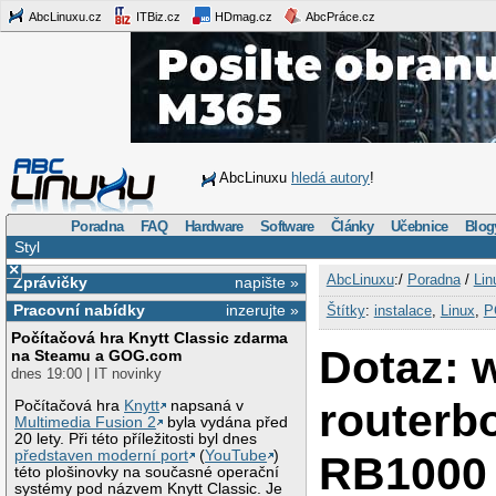
AbcLinuxu.cz
ITBiz.cz
HDmag.cz
AbcPráce.cz
AbcLinuxu
hledá autory
!
Poradna
FAQ
Hardware
Software
Články
Učebnice
Blog
Styl
×
AbcLinuxu
:/
Poradna
/
Lin
Zprávičky
napište »
Pracovní nabídky
inzerujte »
Štítky
:
instalace
,
Linux
,
P
Počítačová hra Knytt Classic zdarma
Dotaz: 
na Steamu a GOG.com
dnes 19:00 | IT novinky
routerb
Počítačová hra
Knytt
napsaná v
Multimedia Fusion 2
byla vydána před
20 lety. Při této příležitosti byl dnes
představen moderní port
(
YouTube
)
RB1000
této plošinovky na současné operační
systémy pod názvem Knytt Classic. Je