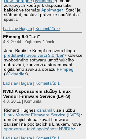
RawTherapee
(
Wikipedie
). Vedle
zdrojových kódů je k dispozici také
balíček ve formátu
AppImage
. Stačí jej
stáhnout, nastavit právo ke spuštění a
spustit.
Ladislav Hagara
|
Komentářů: 0
FFmpeg 9.0 "Lei"
4.8. 20:44 | Zajímavý článek
Jean-Baptiste Kempf na svém blogu
představil novou verzi 9.0 "Lei"
kolekce
svobodného softwaru umožňujícího
nahrávání, konverzi a streamovaní
digitálního zvuku a obrazu
FFmpeg
(
Wikipedie
).
Ladislav Hagara
|
Komentářů: 1
NVIDIA sponzorem služby Linux
Vendor Firmware Service (LVFS)
4.8. 20:11 | Komunita
Richard Hughes
oznámil
, že službu
Linux Vendor Firmware Service (LVFS)
umožňující aktualizovat firmware
zařízení na počítačích s Linuxem, nově
sponzoruje také společnost NVIDIA
.
Ladislav Hagara
|
Komentářů: 1