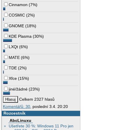
Cinnamon
(
7%
)
COSMIC
(
2%
)
GNOME
(
18%
)
KDE Plasma
(
30%
)
LXQt
(
6%
)
MATE
(
6%
)
TDE
(
2%
)
Xfce
(
15%
)
jiné/žádné
(
23%
)
Celkem 2327 hlasů
Komentářů: 30
, poslední 3.4. 20:20
Rozcestník
AbcLinuxu
Ušetřete 30 %: Windows 11 Pro jen