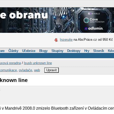
Inzerujte
na AbcPráce.cz od 950 Kč
are
Články
Učebnice
Blogy
Skupiny
Desktopy
Hry
Slovník
Kdo
uxová poradna
/
lsusb unknown line
komunikace
,
ovladače
,
web
Upravit
nknown line
x
v Mandrivě 2008.0 zmizelo Bluetooth zařízení v Ovládacím cen