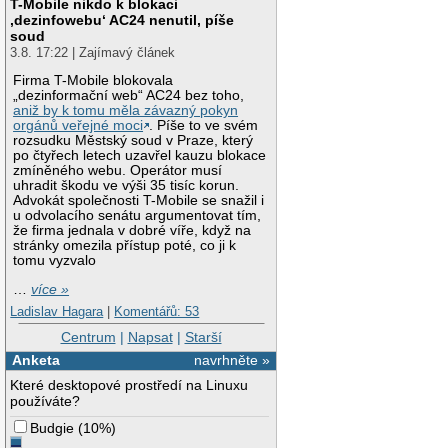
T-Mobile nikdo k blokaci
‚dezinfowebu‘ AC24 nenutil, píše
soud
3.8. 17:22 | Zajímavý článek
Firma T-Mobile blokovala
„dezinformační web“ AC24 bez toho,
aniž by k tomu měla závazný pokyn
orgánů veřejné moci
. Píše to ve svém
rozsudku Městský soud v Praze, který
po čtyřech letech uzavřel kauzu blokace
zmíněného webu. Operátor musí
uhradit škodu ve výši 35 tisíc korun.
Advokát společnosti T-Mobile se snažil i
u odvolacího senátu argumentovat tím,
že firma jednala v dobré víře, když na
stránky omezila přístup poté, co ji k
tomu vyzvalo
…
více »
Ladislav Hagara
|
Komentářů: 53
Centrum
|
Napsat
|
Starší
Anketa
navrhněte »
Které desktopové prostředí na Linuxu
používáte?
Budgie
(
10%
)