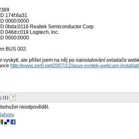
 2389
ID 174f:6a31
 ID 0000:0000
ID 0bda:0116 Realtek Semiconductor Corp.
D 046d:c019 Logitech, Inc.
 ID 0000:0000
den BUS 002.
 vyskytl, ale přišel jsem na něj po nainstalování ovladače we
ránce
http://www.zer0.net/2007/12/asus-syntek-webcam-installat
t
(1)
?
 bohužel neodpověděl.
Nahoru