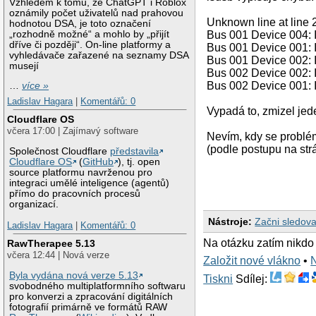
Vzhledem k tomu, že ChatGPT i Roblox
oznámily počet uživatelů nad prahovou
Unknown line at line
hodnotou DSA, je toto označení
„rozhodně možné“ a mohlo by „přijít
Bus 001 Device 004: 
dříve či později“. On-line platformy a
Bus 001 Device 001:
vyhledávače zařazené na seznamy DSA
Bus 001 Device 002: 
musejí
Bus 002 Device 002: I
Bus 002 Device 001:
…
více »
Ladislav Hagara
|
Komentářů: 0
Vypadá to, zmizel je
Cloudflare OS
včera 17:00 | Zajímavý software
Nevím, kdy se problém
(podle postupu na st
Společnost Cloudflare
představila
Cloudflare OS
(
GitHub
), tj. open
source platformu navrženou pro
integraci umělé inteligence (agentů)
přímo do pracovních procesů
organizací.
Nástroje:
Začni sledova
Ladislav Hagara
|
Komentářů: 0
Na otázku zatím nikdo
RawTherapee 5.13
včera 12:44 | Nová verze
Založit nové vlákno
•
Byla vydána nová verze 5.13
Tiskni
Sdílej:
svobodného multiplatformního softwaru
pro konverzi a zpracování digitálních
fotografií primárně ve formátů RAW