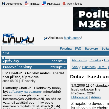
AbcLinuxu.cz
ITBiz.cz
HDmag.cz
AbcPráce.cz
AbcLinuxu
hledá autory
!
Poradna
FAQ
Hardware
Softw
Styl
×
AbcLinuxu
:/
Poradna
/
Lin
Zprávičky
napište »
Pracovní nabídky
inzerujte »
Štítky
:
Bluetooth
,
HTML
,
EK: ChatGPT i Roblox mohou spadat
Dotaz: lsusb u
pod přísnější pravidla
dnes 08:00 | IT novinky
3.9.2008 11:04 standaz
Platformy ChatGPT i Roblox by mohly
lsusb unknown line
být
zařazeny na seznam
mimořádně
Přečteno: 229×
velkých on-line platforem nebo
Odpovědět
|
Admin
internetových vyhledávačů, na něž se
vztahují zvláštní podmínky podle
Z nějakého důvodu mi 
nařízení o digitálních službách (DSA).
lsusb vypisuje chybu: