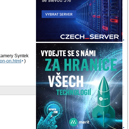
bkamery Syntek
ion-on.html
)