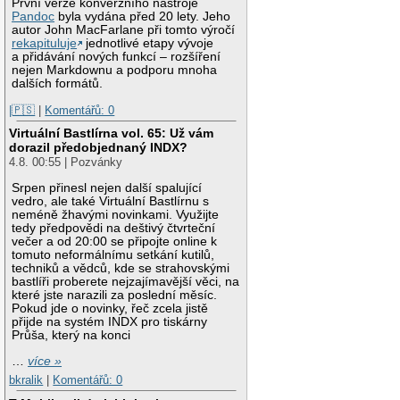
První verze konverzního nástroje
Pandoc
byla vydána před 20 lety. Jeho
autor John MacFarlane při tomto výročí
rekapituluje
jednotlivé etapy vývoje
a přidávání nových funkcí – rozšíření
nejen Markdownu a podporu mnoha
dalších formátů.
|🇵🇸
|
Komentářů: 0
Virtuální Bastlírna vol. 65: Už vám
dorazil předobjednaný INDX?
4.8. 00:55 | Pozvánky
Srpen přinesl nejen další spalující
vedro, ale také Virtuální Bastlírnu s
neméně žhavými novinkami. Využijte
tedy předpovědi na deštivý čtvrteční
večer a od 20:00 se připojte online k
tomuto neformálnímu setkání kutilů,
techniků a vědců, kde se strahovskými
bastlíři proberete nejzajímavější věci, na
které jste narazili za poslední měsíc.
Pokud jde o novinky, řeč zcela jistě
přijde na systém INDX pro tiskárny
Průša, který na konci
…
více »
bkralik
|
Komentářů: 0