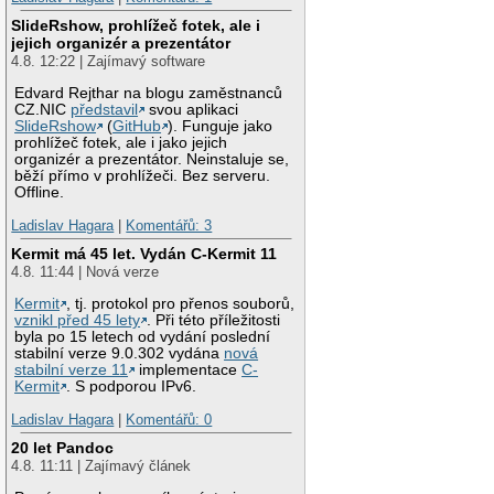
SlideRshow, prohlížeč fotek, ale i
jejich organizér a prezentátor
4.8. 12:22 | Zajímavý software
Edvard Rejthar na blogu zaměstnanců
CZ.NIC
představil
svou aplikaci
SlideRshow
(
GitHub
). Funguje jako
prohlížeč fotek, ale i jako jejich
organizér a prezentátor. Neinstaluje se,
běží přímo v prohlížeči. Bez serveru.
Offline.
Ladislav Hagara
|
Komentářů: 3
Kermit má 45 let. Vydán C-Kermit 11
4.8. 11:44 | Nová verze
Kermit
, tj. protokol pro přenos souborů,
vznikl před 45 lety
. Při této příležitosti
byla po 15 letech od vydání poslední
stabilní verze 9.0.302 vydána
nová
stabilní verze 11
implementace
C-
Kermit
. S podporou IPv6.
Ladislav Hagara
|
Komentářů: 0
20 let Pandoc
4.8. 11:11 | Zajímavý článek