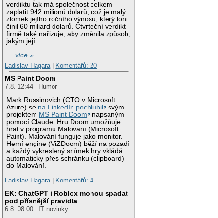
verdiktu tak má společnost celkem
zaplatit 942 milionů dolarů, což je malý
zlomek jejího ročního výnosu, který loni
činil 60 miliard dolarů. Čtvrteční verdikt
firmě také nařizuje, aby změnila způsob,
jakým její
…
více »
Ladislav Hagara
|
Komentářů: 20
MS Paint Doom
7.8. 12:44 | Humor
Mark Russinovich (CTO v Microsoft
Azure) se
na LinkedIn pochlubil
svým
projektem
MS Paint Doom
napsaným
pomocí Claude. Hru Doom umožňuje
hrát v programu Malování (Microsoft
Paint). Malování funguje jako monitor.
Herní engine (ViZDoom) běží na pozadí
a každý vykreslený snímek hry vkládá
automaticky přes schránku (clipboard)
do Malování.
Ladislav Hagara
|
Komentářů: 4
EK: ChatGPT i Roblox mohou spadat
pod přísnější pravidla
6.8. 08:00 | IT novinky