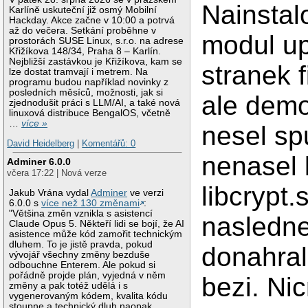
Nainstal
Karlíně uskuteční již osmý Mobilní
Hackday. Akce začne v 10:00 a potrvá
až do večera. Setkání proběhne v
modul u
prostorách SUSE Linux, s.r.o. na adrese
Křižíkova 148/34, Praha 8 – Karlín.
Nejbližší zastávkou je Křižíkova, kam se
stranek f
lze dostat tramvají i metrem. Na
programu budou například novinky z
posledních měsíců, možnosti, jak si
ale dem
zjednodušit práci s LLM/AI, a také nová
linuxová distribuce BengalOS, včetně
…
více »
nesel spu
David Heidelberg
|
Komentářů: 0
nenasel 
Adminer 6.0.0
včera 17:22 | Nová verze
libcrypt.
Jakub Vrána vydal
Adminer
ve verzi
6.0.0 s
více než 130 změnami
:
"Většina změn vznikla s asistencí
nasledne
Claude Opus 5. Někteří lidi se bojí, že AI
asistence může kód zamořit technickým
dluhem. To je jistě pravda, pokud
donahral
vývojář všechny změny bezduše
odbouchne Enterem. Ale pokud si
pořádně projde plán, vyjedná v něm
bezi. Ni
změny a pak totéž udělá i s
vygenerovaným kódem, kvalita kódu
stoupne a technický dluh naopak