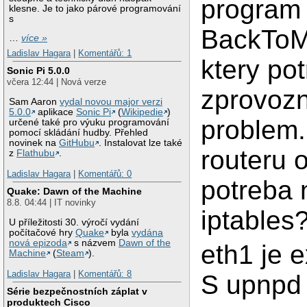
program
klesne. Je to jako párové programování
s
BackTo
…
více »
Ladislav Hagara
|
Komentářů: 1
ktery po
Sonic Pi 5.0.0
včera 12:44 | Nová verze
zprovozni
Sam Aaron
vydal novou major verzi
5.0.0
aplikace
Sonic Pi
(
Wikipedie
)
problem.
určené také pro výuku programování
pomocí skládání hudby. Přehled
novinek na
GitHubu
. Instalovat lze také
routeru o
z
Flathubu
.
Ladislav Hagara
|
Komentářů: 0
potreba 
Quake: Dawn of the Machine
8.8. 04:44 | IT novinky
iptables?
U příležitosti 30. výročí vydání
počítačové hry
Quake
byla
vydána
nová epizoda
s názvem
Dawn of the
eth1 je e
Machine
(
Steam
).
Ladislav Hagara
|
Komentářů: 8
S upnpd 
Série bezpečnostních záplat v
produktech Cisco