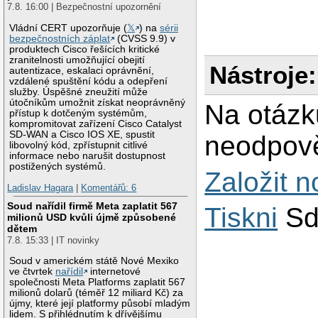
7.8. 16:00 | Bezpečnostní upozornění
Vládní CERT upozorňuje (
𝕏
) na
sérii
bezpečnostních záplat
(CVSS 9.9) v
produktech Cisco řešících kritické
zranitelnosti umožňující obejití
Nástroje:
autentizace, eskalaci oprávnění,
vzdálené spuštění kódu a odepření
služby. Úspěšné zneužití může
útočníkům umožnit získat neoprávněný
Na otázk
přístup k dotčeným systémům,
kompromitovat zařízení Cisco Catalyst
SD-WAN a Cisco IOS XE, spustit
neodpově
libovolný kód, zpřístupnit citlivé
informace nebo narušit dostupnost
postižených systémů.
Založit 
Ladislav Hagara
|
Komentářů: 6
Soud nařídil firmě Meta zaplatit 567
Tiskni
Sd
milionů USD kvůli újmě způsobené
dětem
7.8. 15:33 | IT novinky
Soud v americkém státě Nové Mexiko
ve čtvrtek
nařídil
internetové
společnosti Meta Platforms zaplatit 567
milionů dolarů (téměř 12 miliard Kč) za
újmy, které její platformy působí mladým
lidem. S přihlédnutím k dřívějšímu