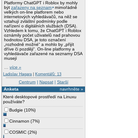
Platformy ChatGPT i Roblox by mohly
být
zařazeny na seznam
mimořádně
velkých on-line platforem nebo
internetových vyhledávačů, na něž se
vztahují zvláštní podmínky podle
nařízení o digitálních službách (DSA).
Vzhledem k tomu, že ChatGPT i Roblox
oznámily počet uživatelů nad prahovou
hodnotou DSA, je toto označení
„rozhodně možné“ a mohlo by „přijít
dříve či později“. On-line platformy a
vyhledávače zařazené na seznamy DSA
musejí
…
více »
Ladislav Hagara
|
Komentářů: 13
Centrum
|
Napsat
|
Starší
Anketa
navrhněte »
Které desktopové prostředí na Linuxu
používáte?
Budgie
(
10%
)
Cinnamon
(
7%
)
COSMIC
(
2%
)