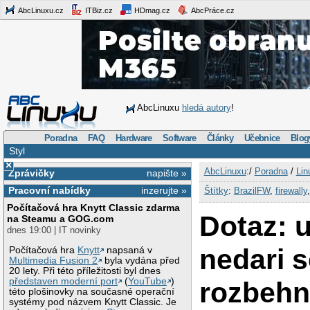
AbcLinuxu.cz
ITBiz.cz
HDmag.cz
AbcPráce.cz
AbcLinuxu
hledá autory
!
Poradna
FAQ
Hardware
Software
Články
Učebnice
Blog
Styl
×
AbcLinuxu
:/
Poradna
/
Lin
Zprávičky
napište »
Pracovní nabídky
inzerujte »
Štítky
:
BrazilFW
,
firewally
Počítačová hra Knytt Classic zdarma
Dotaz: 
na Steamu a GOG.com
dnes 19:00 | IT novinky
nedari 
Počítačová hra
Knytt
napsaná v
Multimedia Fusion 2
byla vydána před
20 lety. Při této příležitosti byl dnes
představen moderní port
(
YouTube
)
rozbeh
této plošinovky na současné operační
systémy pod názvem Knytt Classic. Je