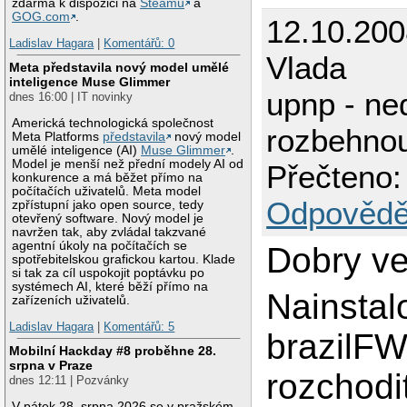
zdarma k dispozici na
Steamu
a
GOG.com
.
12.10.200
Ladislav Hagara
|
Komentářů: 0
Vlada
Meta představila nový model umělé
inteligence Muse Glimmer
upnp - ne
dnes 16:00 | IT novinky
Americká technologická společnost
rozbehno
Meta Platforms
představila
nový model
umělé inteligence (AI)
Muse Glimmer
.
Model je menší než přední modely AI od
Přečteno:
konkurence a má běžet přímo na
počítačích uživatelů. Meta model
Odpovědě
zpřístupní jako open source, tedy
otevřený software. Nový model je
navržen tak, aby zvládal takzvané
agentní úkoly na počítačích se
Dobry ve
spotřebitelskou grafickou kartou. Klade
si tak za cíl uspokojit poptávku po
systémech AI, které běží přímo na
Nainstal
zařízeních uživatelů.
Ladislav Hagara
|
Komentářů: 5
brazilFW
Mobilní Hackday #8 proběhne 28.
srpna v Praze
rozchodi
dnes 12:11 | Pozvánky
V pátek 28. srpna 2026 se v pražském