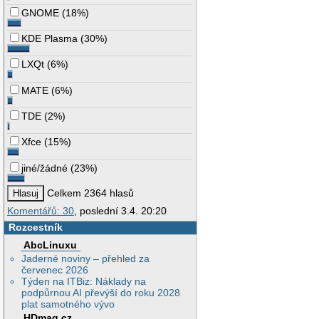
GNOME
(
18%
)
KDE Plasma
(
30%
)
LXQt
(
6%
)
MATE
(
6%
)
TDE
(
2%
)
Xfce
(
15%
)
jiné/žádné
(
23%
)
Celkem 2364 hlasů
Komentářů: 30
, poslední 3.4. 20:20
Rozcestník
AbcLinuxu
Jaderné noviny – přehled za
červenec 2026
Týden na ITBiz: Náklady na
podpůrnou AI převýší do roku 2028
plat samotného vývo
HDmag.cz