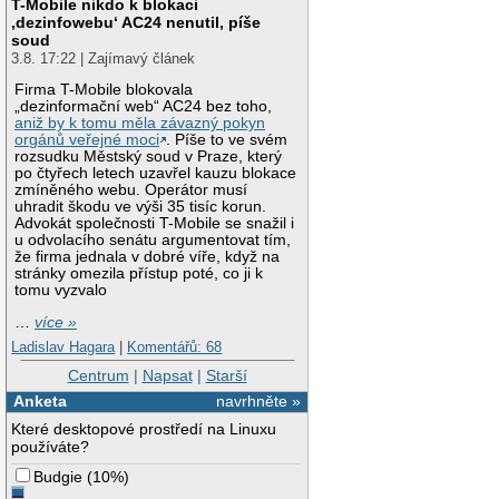
T-Mobile nikdo k blokaci
‚dezinfowebu‘ AC24 nenutil, píše
soud
3.8. 17:22 | Zajímavý článek
Firma T-Mobile blokovala
„dezinformační web“ AC24 bez toho,
aniž by k tomu měla závazný pokyn
orgánů veřejné moci
. Píše to ve svém
rozsudku Městský soud v Praze, který
po čtyřech letech uzavřel kauzu blokace
zmíněného webu. Operátor musí
uhradit škodu ve výši 35 tisíc korun.
Advokát společnosti T-Mobile se snažil i
u odvolacího senátu argumentovat tím,
že firma jednala v dobré víře, když na
stránky omezila přístup poté, co ji k
tomu vyzvalo
…
více »
Ladislav Hagara
|
Komentářů: 68
Centrum
|
Napsat
|
Starší
Anketa
navrhněte »
Které desktopové prostředí na Linuxu
používáte?
Budgie
(
10%
)