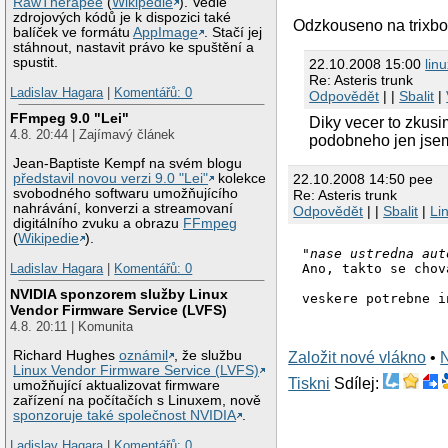
RawTherapee
(
Wikipedie
). Vedle
zdrojových kódů je k dispozici také
Odzkouseno na trixbox
balíček ve formátu
AppImage
. Stačí jej
stáhnout, nastavit právo ke spuštění a
spustit.
22.10.2008 15:00
linu
Re: Asteris trunk
Ladislav Hagara
|
Komentářů: 0
Odpovědět
| |
Sbalit
|
FFmpeg 9.0 "Lei"
Diky vecer to zkusi
4.8. 20:44 | Zajímavý článek
podobneho jen jsem
Jean-Baptiste Kempf na svém blogu
22.10.2008 14:50 pee
představil novou verzi 9.0 "Lei"
kolekce
svobodného softwaru umožňujícího
Re: Asteris trunk
nahrávání, konverzi a streamovaní
Odpovědět
| |
Sbalit
|
Li
digitálního zvuku a obrazu
FFmpeg
(
Wikipedie
).
"nase ustredna aut
Ano, takto se chov
Ladislav Hagara
|
Komentářů: 0
NVIDIA sponzorem služby Linux
veskere potrebne i
Vendor Firmware Service (LVFS)
4.8. 20:11 | Komunita
Richard Hughes
oznámil
, že službu
Založit nové vlákno
•
Linux Vendor Firmware Service (LVFS)
Tiskni
Sdílej:
umožňující aktualizovat firmware
zařízení na počítačích s Linuxem, nově
sponzoruje také společnost NVIDIA
.
Ladislav Hagara
|
Komentářů: 0