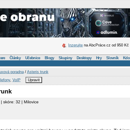
Inzerujte
na AbcPráce.cz od 950 Kč
are
Články
Učebnice
Blogy
Skupiny
Desktopy
Hry
Slovník
Kdo
uxová poradna
/
Asteris trunk
elefony
,
VoIP
Upravit
trunk
| skóre: 32 | Milovice