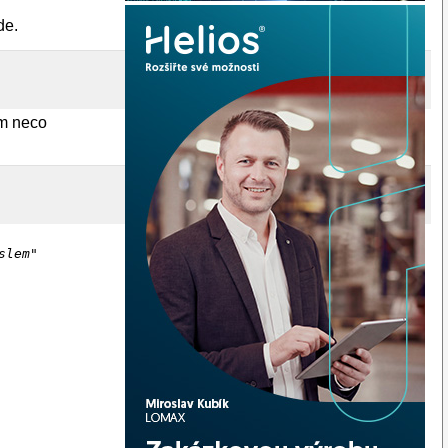
de.
em neco
slem"