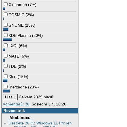
Cinnamon
(
7%
)
COSMIC
(
2%
)
GNOME
(
18%
)
KDE Plasma
(
30%
)
LXQt
(
6%
)
MATE
(
6%
)
TDE
(
2%
)
Xfce
(
15%
)
jiné/žádné
(
23%
)
Celkem 2329 hlasů
Komentářů: 30
, poslední 3.4. 20:20
Rozcestník
AbcLinuxu
Ušetřete 30 %: Windows 11 Pro jen