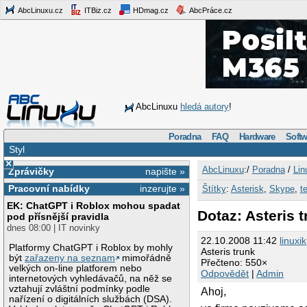
AbcLinuxu.cz
ITBiz.cz
HDmag.cz
AbcPráce.cz
AbcLinuxu
hledá autory
!
Poradna
FAQ
Hardware
Softw
Styl
×
AbcLinuxu
:/
Poradna
/
Lin
Zprávičky
napište »
Pracovní nabídky
inzerujte »
Štítky
:
Asterisk
,
Skype
,
t
EK: ChatGPT i Roblox mohou spadat
Dotaz: Asteris 
pod přísnější pravidla
dnes 08:00 | IT novinky
22.10.2008 11:42
linuxik
Platformy ChatGPT i Roblox by mohly
Asteris trunk
být
zařazeny na seznam
mimořádně
Přečteno: 550×
velkých on-line platforem nebo
Odpovědět
|
Admin
internetových vyhledávačů, na něž se
vztahují zvláštní podmínky podle
Ahoj,
nařízení o digitálních službách (DSA).