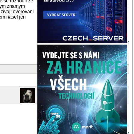
e se rozhodli ze
 svym znamym
uzivaji overovani
em nasel jen