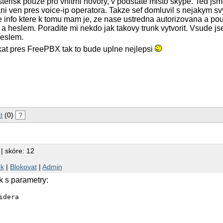
terisk pouze pro vnitrni hovory, v podstate misto skype. Ted jsm
ni ven pres voice-ip operatora. Takze sef domluvil s nejakym
ne info ktere k tomu mam je, ze nase ustredna autorizovana a po
 heslem. Poradite mi nekdo jak takovy trunk vytvorit. Vsude js
heslem.
ikat pres FreePBX tak to bude uplne nejlepsi
t
(0)
?
| skóre: 12
nk
|
Blokovat
|
Admin
k s parametry:
dera
