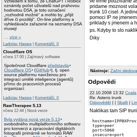
ve firme pouzivame as
Vzhledem k tomu, že ChatGPT i Roblox
oznámily počet uživatelů nad prahovou
pridame moznost vola
hodnotou DSA, je toto označení
trunk 10 cisel. A jedi
„rozhodně možné“ a mohlo by „přijít
pomoci IP ne jmenem a
dříve či později“. On-line platformy a
priklady s jmenem a 
vyhledávače zařazené na seznamy DSA
musejí
ps. Kdyby to slo nakl
…
více »
Diky
Ladislav Hagara
|
Komentářů: 0
Cloudflare OS
včera 17:00 | Zajímavý software
Společnost Cloudflare
představila
Cloudflare OS
(
GitHub
), tj. open
Nástroje:
Začni sledova
source platformu navrženou pro
integraci umělé inteligence (agentů)
Odpovědi
přímo do pracovních procesů
organizací.
22.10.2008 13:32
Coala
Re: Asteris trunk
Ladislav Hagara
|
Komentářů: 0
Odpovědět
| |
Sbalit
|
Li
RawTherapee 5.13
Naklikas tam SIP trun
včera 12:44 | Nová verze
Byla vydána nová verze 5.13
hostname=IPPBXProvi
svobodného multiplatformního softwaru
type=peer

pro konverzi a zpracování digitálních
port=5060

fotografií primárně ve formátů RAW
insecure=port