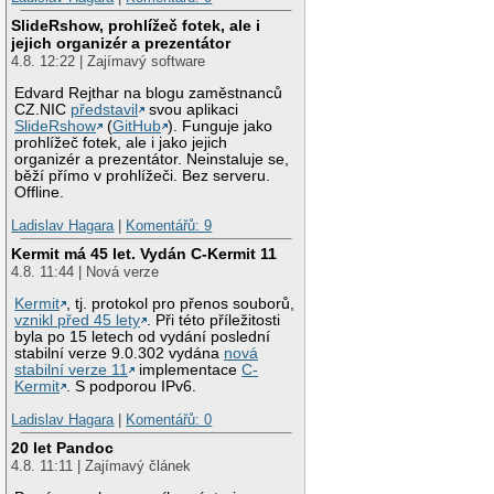
SlideRshow, prohlížeč fotek, ale i
jejich organizér a prezentátor
4.8. 12:22 | Zajímavý software
Edvard Rejthar na blogu zaměstnanců
CZ.NIC
představil
svou aplikaci
SlideRshow
(
GitHub
). Funguje jako
prohlížeč fotek, ale i jako jejich
organizér a prezentátor. Neinstaluje se,
běží přímo v prohlížeči. Bez serveru.
Offline.
Ladislav Hagara
|
Komentářů: 9
Kermit má 45 let. Vydán C-Kermit 11
4.8. 11:44 | Nová verze
Kermit
, tj. protokol pro přenos souborů,
vznikl před 45 lety
. Při této příležitosti
byla po 15 letech od vydání poslední
stabilní verze 9.0.302 vydána
nová
stabilní verze 11
implementace
C-
Kermit
. S podporou IPv6.
Ladislav Hagara
|
Komentářů: 0
20 let Pandoc
4.8. 11:11 | Zajímavý článek