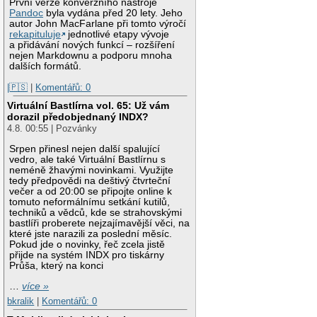
První verze konverzního nástroje
Pandoc
byla vydána před 20 lety. Jeho
autor John MacFarlane při tomto výročí
rekapituluje
jednotlivé etapy vývoje
a přidávání nových funkcí – rozšíření
nejen Markdownu a podporu mnoha
dalších formátů.
|🇵🇸
|
Komentářů: 0
Virtuální Bastlírna vol. 65: Už vám
dorazil předobjednaný INDX?
4.8. 00:55 | Pozvánky
Srpen přinesl nejen další spalující
vedro, ale také Virtuální Bastlírnu s
neméně žhavými novinkami. Využijte
tedy předpovědi na deštivý čtvrteční
večer a od 20:00 se připojte online k
tomuto neformálnímu setkání kutilů,
techniků a vědců, kde se strahovskými
bastlíři proberete nejzajímavější věci, na
které jste narazili za poslední měsíc.
Pokud jde o novinky, řeč zcela jistě
přijde na systém INDX pro tiskárny
Průša, který na konci
…
více »
bkralik
|
Komentářů: 0