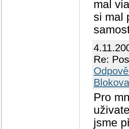
mal vi
si mal
samost
4.11.20
Re: Pos
Odpově
Blokova
Pro mn
uživat
jsme p