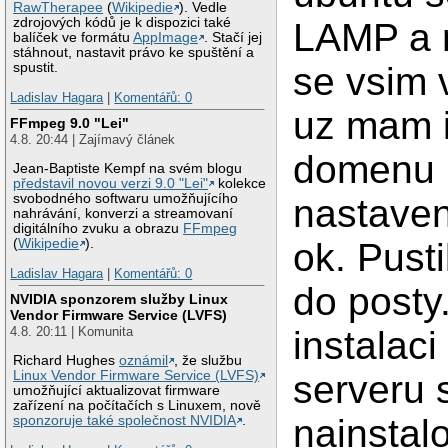
RawTherapee
(
Wikipedie
). Vedle
zdrojových kódů je k dispozici také
LAMP a r
balíček ve formátu
AppImage
. Stačí jej
stáhnout, nastavit právo ke spuštění a
se vsim 
spustit.
Ladislav Hagara
|
Komentářů: 0
uz mam i
FFmpeg 9.0 "Lei"
4.8. 20:44 | Zajímavý článek
domenu 
Jean-Baptiste Kempf na svém blogu
představil novou verzi 9.0 "Lei"
kolekce
svobodného softwaru umožňujícího
nastaven
nahrávání, konverzi a streamovaní
digitálního zvuku a obrazu
FFmpeg
ok. Pusti
(
Wikipedie
).
Ladislav Hagara
|
Komentářů: 0
do posty.
NVIDIA sponzorem služby Linux
Vendor Firmware Service (LVFS)
instalac
4.8. 20:11 | Komunita
Richard Hughes
oznámil
, že službu
serveru 
Linux Vendor Firmware Service (LVFS)
umožňující aktualizovat firmware
zařízení na počítačích s Linuxem, nově
nainstalo
sponzoruje také společnost NVIDIA
.