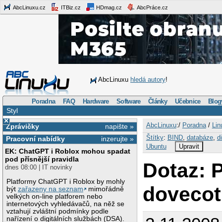
AbcLinuxu.cz
ITBiz.cz
HDmag.cz
AbcPráce.cz
AbcLinuxu
hledá autory
!
Poradna
FAQ
Hardware
Software
Články
Učebnice
Blog
Styl
×
AbcLinuxu
:/
Poradna
/
Lin
Zprávičky
napište »
Štítky
:
BIND
,
databáze
,
d
Pracovní nabídky
inzerujte »
Ubuntu
Upravit
EK: ChatGPT i Roblox mohou spadat
pod přísnější pravidla
Dotaz: P
dnes 08:00 | IT novinky
Platformy ChatGPT i Roblox by mohly
dovecot
být
zařazeny na seznam
mimořádně
velkých on-line platforem nebo
internetových vyhledávačů, na něž se
vztahují zvláštní podmínky podle
nařízení o digitálních službách (DSA).