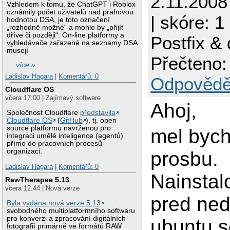
2.11.2008
Vzhledem k tomu, že ChatGPT i Roblox
oznámily počet uživatelů nad prahovou
| skóre: 1
hodnotou DSA, je toto označení
„rozhodně možné“ a mohlo by „přijít
dříve či později“. On-line platformy a
Postfix &
vyhledávače zařazené na seznamy DSA
musejí
Přečteno:
…
více »
Ladislav Hagara
|
Komentářů: 0
Odpovědě
Cloudflare OS
včera 17:00 | Zajímavý software
Ahoj,
Společnost Cloudflare
představila
Cloudflare OS
(
GitHub
), tj. open
source platformu navrženou pro
mel bych
integraci umělé inteligence (agentů)
přímo do pracovních procesů
organizací.
prosbu.
Ladislav Hagara
|
Komentářů: 0
Nainstal
RawTherapee 5.13
včera 12:44 | Nová verze
pred ne
Byla vydána nová verze 5.13
svobodného multiplatformního softwaru
pro konverzi a zpracování digitálních
ubuntu s
fotografií primárně ve formátů RAW