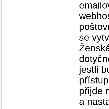
emailo
webhos
poštov
se vytv
Ženská
dotyčn
jestli 
přístup
přijde
a nast