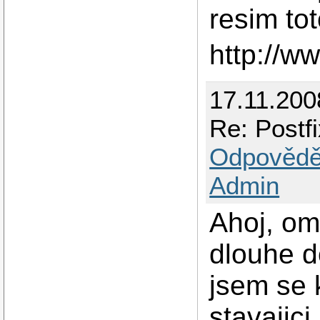
resim to
http://w
17.11.200
Re: Postf
Odpovědě
Admin
Ahoj, om
dlouhe d
jsem se 
stavajici