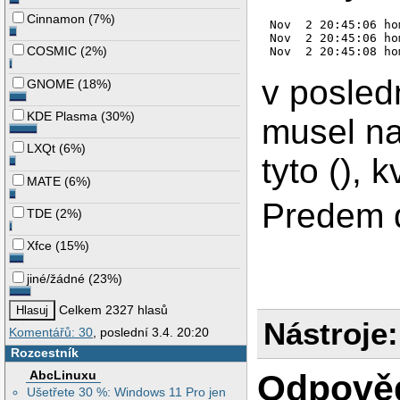
Cinnamon
(
7%
)
Nov  2 20:45:06 ho
Nov  2 20:45:06 ho
COSMIC
(
2%
)
v posled
GNOME
(
18%
)
KDE Plasma
(
30%
)
musel na
LXQt
(
6%
)
tyto (), 
MATE
(
6%
)
Predem d
TDE
(
2%
)
Xfce
(
15%
)
jiné/žádné
(
23%
)
Celkem 2327 hlasů
Nástroje:
Komentářů: 30
, poslední 3.4. 20:20
Rozcestník
Odpově
AbcLinuxu
Ušetřete 30 %: Windows 11 Pro jen