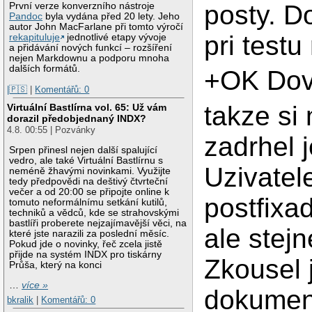
posty. Do
První verze konverzního nástroje
Pandoc
byla vydána před 20 lety. Jeho
autor John MacFarlane při tomto výročí
pri testu
rekapituluje
jednotlivé etapy vývoje
a přidávání nových funkcí – rozšíření
nejen Markdownu a podporu mnoha
dalších formátů.
+OK Dov
|🇵🇸
|
Komentářů: 0
takze si
Virtuální Bastlírna vol. 65: Už vám
dorazil předobjednaný INDX?
4.8. 00:55 | Pozvánky
zadrhel j
Srpen přinesl nejen další spalující
vedro, ale také Virtuální Bastlírnu s
Uzivatel
neméně žhavými novinkami. Využijte
tedy předpovědi na deštivý čtvrteční
večer a od 20:00 se připojte online k
postfixa
tomuto neformálnímu setkání kutilů,
techniků a vědců, kde se strahovskými
bastlíři proberete nejzajímavější věci, na
ale stejn
které jste narazili za poslední měsíc.
Pokud jde o novinky, řeč zcela jistě
přijde na systém INDX pro tiskárny
Zkousel 
Průša, který na konci
…
více »
dokument
bkralik
|
Komentářů: 0