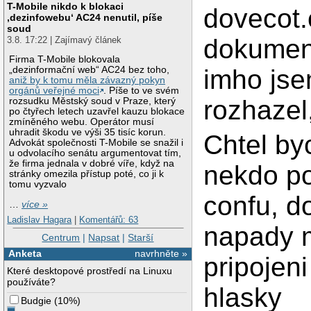
T-Mobile nikdo k blokaci
dovecot.
‚dezinfowebu‘ AC24 nenutil, píše
soud
dokument
3.8. 17:22 | Zajímavý článek
Firma T-Mobile blokovala
imho jse
„dezinformační web“ AC24 bez toho,
aniž by k tomu měla závazný pokyn
orgánů veřejné moci
. Píše to ve svém
rozhazel,
rozsudku Městský soud v Praze, který
po čtyřech letech uzavřel kauzu blokace
zmíněného webu. Operátor musí
uhradit škodu ve výši 35 tisíc korun.
Chtel by
Advokát společnosti T-Mobile se snažil i
u odvolacího senátu argumentovat tím,
že firma jednala v dobré víře, když na
nekdo po
stránky omezila přístup poté, co ji k
tomu vyzvalo
confu, d
…
více »
Ladislav Hagara
|
Komentářů: 63
napady 
Centrum
|
Napsat
|
Starší
Anketa
navrhněte »
pripojeni
Které desktopové prostředí na Linuxu
používáte?
hlasky
Budgie
(
10%
)