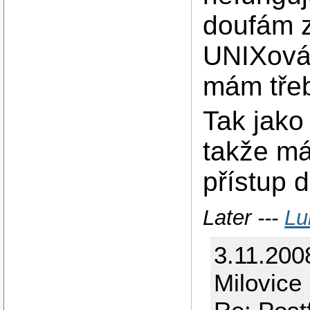
doufám z
UNIXová 
mám tře
Tak jako
takže má
přístup 
Later ---
Lu
3.11.200
Milovice