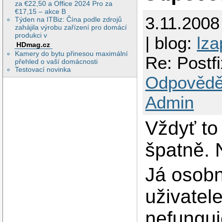
za €22,50 a Office 2024 Pro za
€17,15 – akce B
3.11.2008
Týden na ITBiz: Čína podle zdrojů
zahájila výrobu zařízení pro domácí
produkci v
| blog:
lza
HDmag.cz
Kamery do bytu přinesou maximální
Re: Postf
přehled o vaší domácnosti
Testovací novinka
Odpovědě
Admin
Vždyť to
špatně. 
Já osobn
uživatel
nefunguj