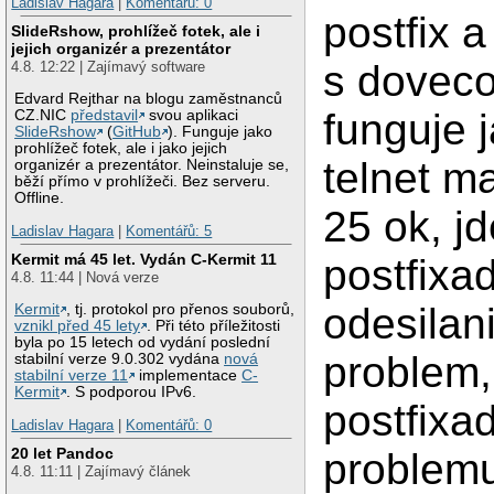
Ladislav Hagara
|
Komentářů: 0
postfix a
SlideRshow, prohlížeč fotek, ale i
jejich organizér a prezentátor
s dovec
4.8. 12:22 | Zajímavý software
Edvard Rejthar na blogu zaměstnanců
funguje 
CZ.NIC
představil
svou aplikaci
SlideRshow
(
GitHub
). Funguje jako
prohlížeč fotek, ale i jako jejich
telnet ma
organizér a prezentátor. Neinstaluje se,
běží přímo v prohlížeči. Bez serveru.
Offline.
25 ok, jd
Ladislav Hagara
|
Komentářů: 5
Kermit má 45 let. Vydán C-Kermit 11
postfixa
4.8. 11:44 | Nová verze
odesilan
Kermit
, tj. protokol pro přenos souborů,
vznikl před 45 lety
. Při této příležitosti
byla po 15 letech od vydání poslední
problem,
stabilní verze 9.0.302 vydána
nová
stabilní verze 11
implementace
C-
Kermit
. S podporou IPv6.
postfixad
Ladislav Hagara
|
Komentářů: 0
20 let Pandoc
problemu
4.8. 11:11 | Zajímavý článek